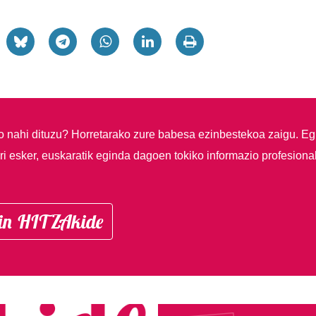
so nahi dituzu?
Horretarako zure babesa ezinbestekoa zaigu. Eg
i esker, euskaratik eginda dagoen tokiko informazio profesiona
in HITZAkide