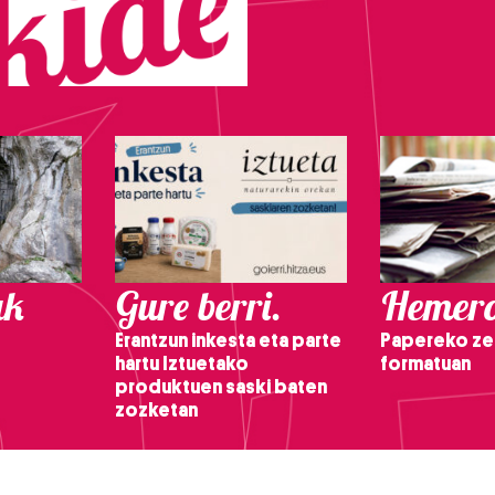
ak
Gure berri.
Hemero
Erantzun inkesta eta parte
Papereko ze
hartu Iztuetako
formatuan
produktuen saski baten
zozketan