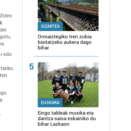
iltzen
ak
GIZARTEA
zan
agutu,
Ormaiztegiko tren zubia
bisitatzeko aukera dago
ea.
bihar
a» edo
5
itzeko,
sten
ugu.
la
EUSKARA
Eingo taldeak musika eta
n
dantza saioa eskainiko du
bihar Lazkaon