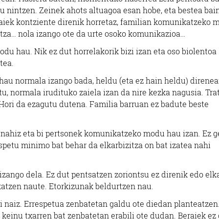
atu nintzen. Zeinek ahots altuagoa esan hobe, eta bestea bai
eraiek kontziente direnik horretaz, familian komunikatzeko
ltza… nola izango ote da urte osoko komunikazioa…
u hau. Nik ez dut horrelakorik bizi izan eta oso biolentoa
tea.
u normala izango bada, heldu (eta ez hain heldu) direne
tu, normala irudituko zaiela izan da nire kezka nagusia. Tra
Hori da ezagutu dutena. Familia barruan ez badute beste
k, nahiz eta bi pertsonek komunikatzeko modu hau izan. Ez 
espetu minimo bat behar da elkarbizitza on bat izatea nahi
izango dela. Ez dut pentsatzen zoriontsu ez direnik edo elk
katzen naute. Etorkizunak beldurtzen nau.
si naiz. Errespetua zenbatetan galdu ote diedan planteatzen
 keinu txarren bat zenbatetan erabili ote dudan. Beraiek ez