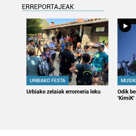
ERREPORTAJEAK
URBIAKO FESTA
MUSIK
Urbiako zelaiak erromeria leku
Odik be
'KimiK'