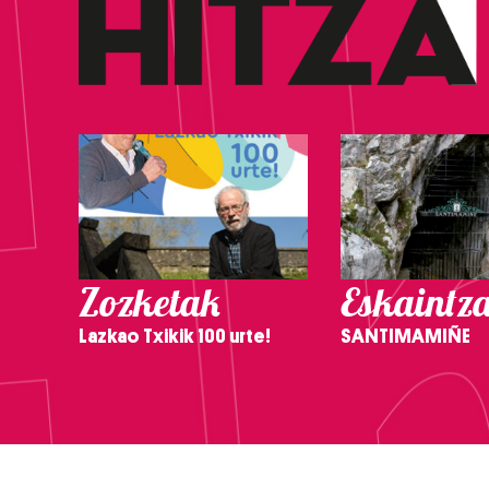
Zozketak
Eskaintz
Lazkao Txikik 100 urte!
SANTIMAMIÑE