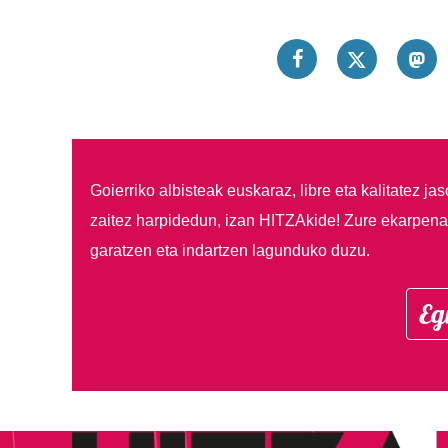
Goierriko albisteak euskaraz, libre eta kalitatez ja
zaitez harpidedun, izan HITZAkide!
Zure ekarpenar
garatzen eta indartzen lagunduko duzu.
Eg