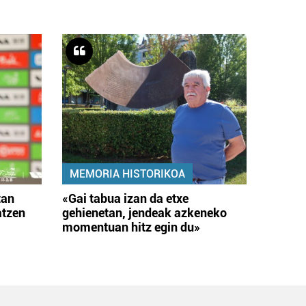
MEMORIA HISTORIKOA
tan
«Gai tabua izan da etxe
atzen
gehienetan, jendeak azkeneko
momentuan hitz egin du»