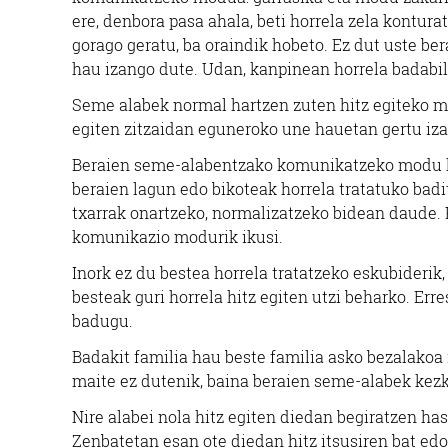
ere, denbora pasa ahala, beti horrela zela kontur
gorago geratu, ba oraindik hobeto. Ez dut uste b
hau izango dute. Udan, kanpinean horrela badabi
Seme alabek normal hartzen zuten hitz egiteko mod
egiten zitzaidan eguneroko une hauetan gertu iza
Beraien seme-alabentzako komunikatzeko modu ha
beraien lagun edo bikoteak horrela tratatuko badi
txarrak onartzeko, normalizatzeko bidean daude. 
komunikazio modurik ikusi.
Inork ez du bestea horrela tratatzeko eskubideri
besteak guri horrela hitz egiten utzi beharko. Err
badugu.
Badakit familia hau beste familia asko bezalakoa 
maite ez dutenik, baina beraien seme-alabek kez
Nire alabei nola hitz egiten diedan begiratzen ha
Zenbatetan esan ote diedan hitz itsusiren bat edo