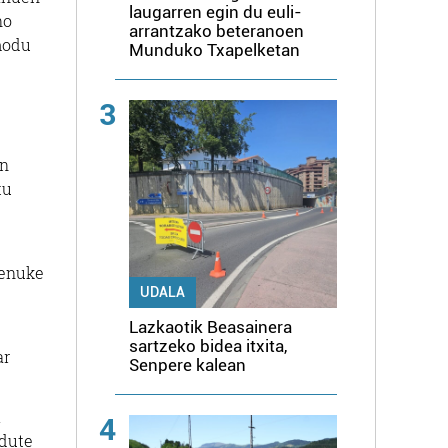
laugarren egin du euli-
no
arrantzako beteranoen
 modu
Munduko Txapelketan
3
an
tu
genuke
UDALA
Lazkaotik Beasainera
sartzeko bidea itxita,
ar
Senpere kalean
.
4
 dute