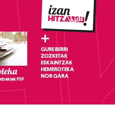
+
GURE BERRI
ZOZKETAK
ESKAINTZAK
teka
HEMEROTEKA
NOR GARA
nbakiak PDF