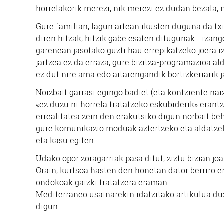
horrelakorik merezi, nik merezi ez dudan bezala, 
Gure familian, lagun artean ikusten duguna da txi
diren hitzak, hitzik gabe esaten ditugunak… izan
garenean jasotako guzti hau errepikatzeko joera 
jartzea ez da erraza, gure bizitza-programazioa ald
ez dut nire ama edo aitarengandik bortizkeriarik j
Noizbait garrasi egingo badiet (eta kontziente nai
«ez duzu ni horrela tratatzeko eskubiderik» erant
errealitatea zein den erakutsiko digun norbait beh
gure komunikazio moduak aztertzeko eta aldatzek
eta kasu egiten.
Udako opor zoragarriak pasa ditut, ziztu bizian j
Orain, kurtsoa hasten den honetan dator berriro 
ondokoak gaizki tratatzera eraman.
Mediterraneo usainarekin idatzitako artikulua duz
digun.