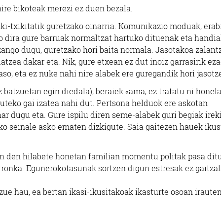
nire bikoteak merezi ez duen bezala.
ki-txikitatik guretzako oinarria. Komunikazio moduak, erab
go dira gure barruak normaltzat hartuko dituenak eta handi
izango dugu, guretzako hori baita normala. Jasotakoa zalant
atzea dakar eta. Nik, gure etxean ez dut inoiz garrasirik ez
aso, eta ez nuke nahi nire alabek ere guregandik hori jasotz
z batzuetan egin diedala), beraiek «ama, ez tratatu ni honel
zuteko gai izatea nahi dut. Pertsona helduok ere askotan
ar dugu eta. Gure ispilu diren seme-alabek guri begiak irek
o seinale asko ematen dizkigute. Saia gaitezen hauek iku
oan den hilabete honetan familian momentu politak pasa dit
erronka. Egunerokotasunak sortzen digun estresak ez gaitza
ue hau, ea bertan ikasi-ikusitakoak ikasturte osoan iraute