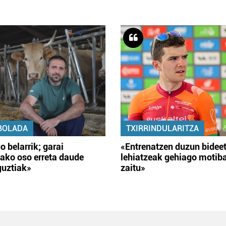
BOLADA
TXIRRINDULARITZA
o belarrik; garai
«Entrenatzen duzun bidee
ako oso erreta daude
lehiatzeak gehiago motib
guztiak»
zaitu»