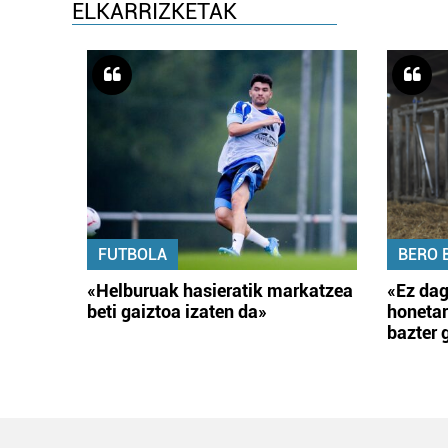
ELKARRIZKETAK
FUTBOLA
BERO 
«Helburuak hasieratik markatzea
«Ez dag
beti gaiztoa izaten da»
honetar
bazter 