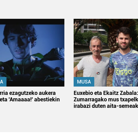
A
MUSA
rria ezagutzeko aukera
Euxebio eta Ekaitz Zabala
 eta 'Amaaaa!' abestiekin
Zumarragako mus txapelk
irabazi duten aita-semea