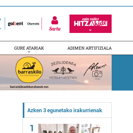
Sartu
GURE ATARIAK
ADIMEN ARTIFIZIALA
Azken 3 egunetako irakurrienak
1