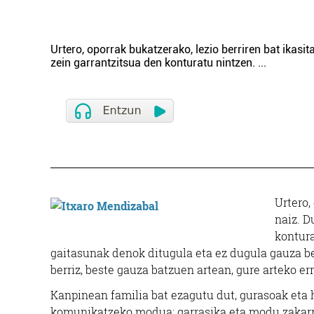
Urtero, oporrak bukatzerako, lezio berriren bat ikasit
zein garrantzitsua den konturatu nintzen.
...
Urtero,
naiz. D
kontura
gaitasunak denok ditugula eta ez dugula gauza ber
berriz, beste gauza batzuen artean, gure arteko e
Kanpinean familia bat ezagutu dut, gurasoak eta 
komunikatzeko modua: garrasika eta modu zakarr