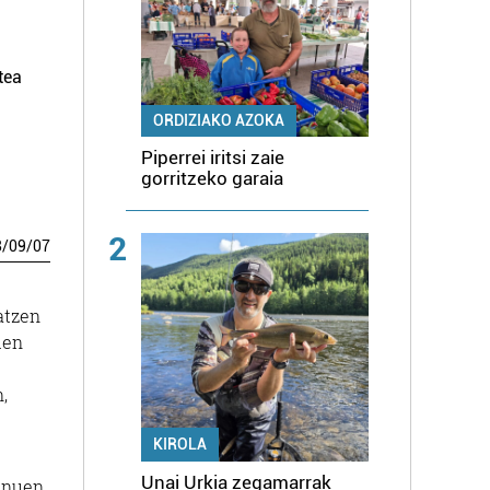
tea
ORDIZIAKO AZOKA
Piperrei iritsi zaie
gorritzeko garaia
2
8
/
09
/
07
atzen
den
,
KIROLA
Unai Urkia zegamarrak
anuen