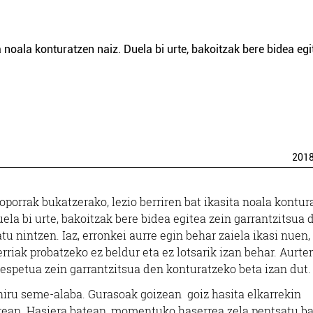
a noala konturatzen naiz. Duela bi urte, bakoitzak bere bidea egi
201
 oporrak bukatzerako, lezio berriren bat ikasita noala kontur
uela bi urte, bakoitzak bere bidea egitea zein garrantzitsua 
tu nintzen. Iaz, erronkei aurre egin behar zaiela ikasi nuen,
riak probatzeko ez beldur eta ez lotsarik izan behar. Aurten
rrespetua zein garrantzitsua den konturatzeko beta izan dut.
hiru seme-alaba. Gurasoak goizean goiz hasita elkarrekin
ean. Hasiera batean, momentuko haserrea zela pentsatu b