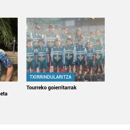
TXIRRINDULARITZA
:
Tourreko goierritarrak
eta
k