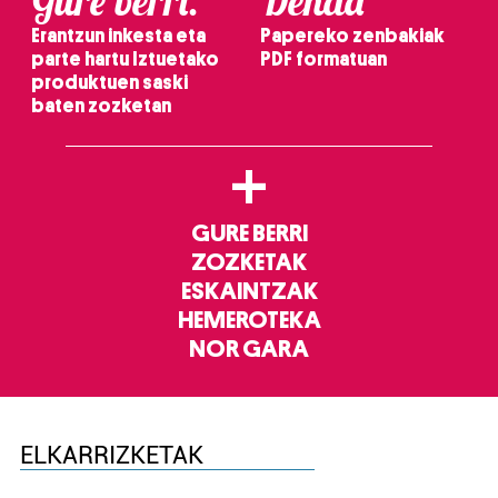
Gure berri.
Denda
Erantzun inkesta eta
Papereko zenbakiak
parte hartu Iztuetako
PDF formatuan
produktuen saski
baten zozketan
+
GURE BERRI
ZOZKETAK
ESKAINTZAK
HEMEROTEKA
NOR GARA
ELKARRIZKETAK