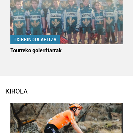
TXIRRINDULARITZA
Tourreko goierritarrak
KIROLA