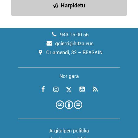
Harpidetu
943 16 00 56
goierri@hitza.eus
Oriamendi, 32 – BEASAIN
Nor gara
Argitalpen politika