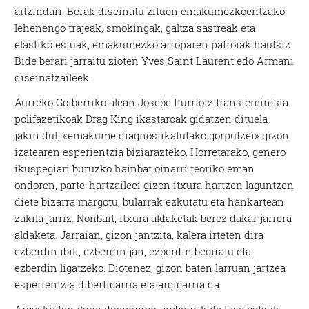
aitzindari. Berak diseinatu zituen emakumezkoentzako
lehenengo trajeak, smokingak, galtza sastreak eta
elastiko estuak, emakumezko arroparen patroiak hautsiz.
Bide berari jarraitu zioten Yves Saint Laurent edo Armani
diseinatzaileek.
Aurreko Goiberriko alean Josebe Iturriotz transfeminista
polifazetikoak Drag King ikastaroak gidatzen dituela
jakin dut, «emakume diagnostikatutako gorputzei» gizon
izatearen esperientzia biziarazteko. Horretarako, genero
ikuspegiari buruzko hainbat oinarri teoriko eman
ondoren, parte-hartzaileei gizon itxura hartzen laguntzen
diete bizarra margotu, bularrak ezkutatu eta hankartean
zakila jarriz. Nonbait, itxura aldaketak berez dakar jarrera
aldaketa. Jarraian, gizon jantzita, kalera irteten dira
ezberdin ibili, ezberdin jan, ezberdin begiratu eta
ezberdin ligatzeko. Diotenez, gizon baten larruan jartzea
esperientzia dibertigarria eta argigarria da.