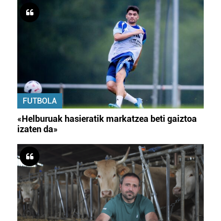
FUTBOLA
«Helburuak hasieratik markatzea beti gaiztoa
izaten da»