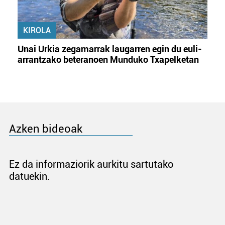
KIROLA
Unai Urkia zegamarrak laugarren egin du euli-
arrantzako beteranoen Munduko Txapelketan
Azken bideoak
Ez da informaziorik aurkitu sartutako
datuekin.