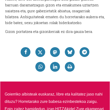
barruan daramatzagun gizon eta emakumea uztartzen
saiatzea eta, gure gabezietatik abiatua, osagarriak
bilatzea. Anbiguitateak ematen du horretarako aukera eta,
bide batez, sexu jokoetan rolak biderkatzeko.
Gizon portatzea eta gizonkeriak ez dira gauza bera.
Goierriko albisteak euskaraz, libre eta kalitatez jaso nahi
dituzu?
Horretarako zure babesa ezinbestekoa zaigu.
Egin zaitez harpidedun, izan HITZAkide!
Zure ekarpenari