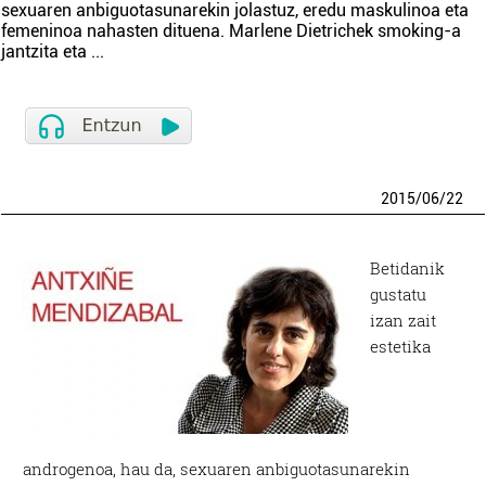
sexuaren anbiguotasunarekin jolastuz, eredu maskulinoa eta
femeninoa nahasten dituena. Marlene Dietrichek smoking-a
jantzita eta
...
2015
/
06
/
22
Betidanik
gustatu
izan zait
estetika
androgenoa, hau da, sexuaren anbiguotasunarekin