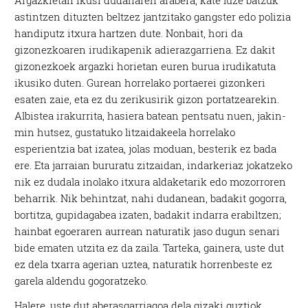
Argazkietan ikusi dudanaren arabera, kate luze batzuk
astintzen dituzten beltzez jantzitako gangster edo polizia
handiputz itxura hartzen dute. Nonbait, hori da
gizonezkoaren irudikapenik adierazgarriena. Ez dakit
gizonezkoek argazki horietan euren burua irudikatuta
ikusiko duten. Gurean horrelako portaerei gizonkeri
esaten zaie, eta ez du zerikusirik gizon portatzearekin.
Albistea irakurrita, hasiera batean pentsatu nuen, jakin-
min hutsez, gustatuko litzaidakeela horrelako
esperientzia bat izatea, jolas moduan, besterik ez bada
ere. Eta jarraian bururatu zitzaidan, indarkeriaz jokatzeko
nik ez dudala inolako itxura aldaketarik edo mozorroren
beharrik. Nik behintzat, nahi dudanean, badakit gogorra,
bortitza, gupidagabea izaten, badakit indarra erabiltzen;
hainbat egoeraren aurrean naturatik jaso dugun senari
bide ematen utzita ez da zaila. Tarteka, gainera, uste dut
ez dela txarra agerian uztea, naturatik horrenbeste ez
garela aldendu gogoratzeko.
Halere, uste dut aberasgarriagoa dela gizaki guztiok