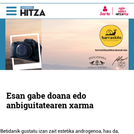
Sartu
Esan gabe doana edo
anbiguitatearen xarma
Betidanik gustatu izan zait estetika androgenoa, hau da,