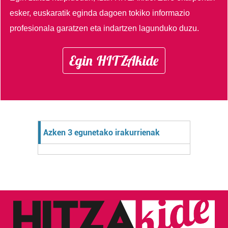
esker, euskaratik eginda dagoen tokiko informazio
profesionala garatzen eta indartzen lagunduko duzu.
Egin HITZAkide
Azken 3 egunetako irakurrienak