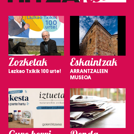
Zozketak
Eskaintzak
Lazkao Txikik 100 urte!
ARRANTZALEEN
MUSEOA