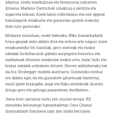
jolastuz, eredu maskulinoa eta femeninoa nahasten
dituena. Marlene Dietrichek smoking-a jantzita eta
zigarreta eskuan duela baino sofistikazio eta sex-appeal
handiagorik emakume eta gizonezko gutxik erakutsi
dute nire gusturako.
Modaren munduan, esate baterako, 80ko hamarkadatik
hona gauzak asko aldatu dira eta ordura arte nagusi ziren
emakumezko titi handiak, gerri meheak eta mokor
zabalak biribiltasunik gabeko aurpegiera hezurtsu eta
markatuak dituzten emakume mokor estu, bular txiki eta
bizkar zabalek ordezkatu dituzte. Horren adibideetako bat
da Iris Strubegger modelo austriarra. Gizonezko eredua
ere aldatu egin da eta gizonkote gihartsuak baztertuz,
mutil gazte bizargabe, argal eta flako antzekoak ikusten
ditugu gero eta gehiago pasareletan desfilatzen.
Joera horri jarraituz sortu zen unisex arropa. XX.
mendeko lehenengo hamarkadetan Coco Chanel
diseinatzaile frantsesa izan zen moda berriaren