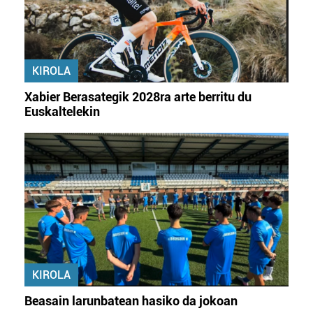
KIROLA
Xabier Berasategik 2028ra arte berritu du
Euskaltelekin
KIROLA
Beasain larunbatean hasiko da jokoan