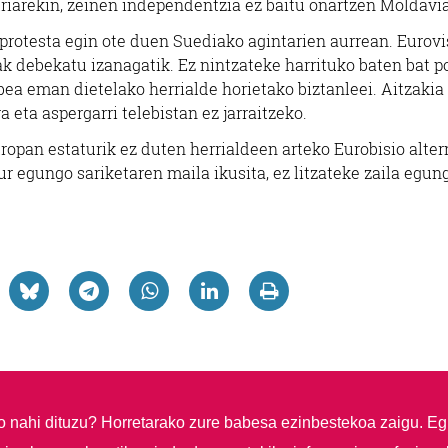
triarekin, zeinen independentzia ez baitu onartzen Moldavi
k protesta egin ote duen Suediako agintarien aurrean. Eurovi
rak debekatu izanagatik. Ez nintzateke harrituko baten bat p
bea eman dietelako herrialde horietako biztanleei. Aitzakia
 eta aspergarri telebistan ez jarraitzeko.
uropan estaturik ez duten herrialdeen arteko Eurobisio alter
ur egungo sariketaren maila ikusita, ez litzateke zaila egun
so nahi dituzu?
Horretarako zure babesa ezinbestekoa zaigu. Eg