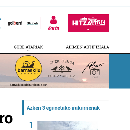
Sartu
GURE ATARIAK
ADIMEN ARTIFIZIALA
Azken 3 egunetako irakurrienak
ro
1