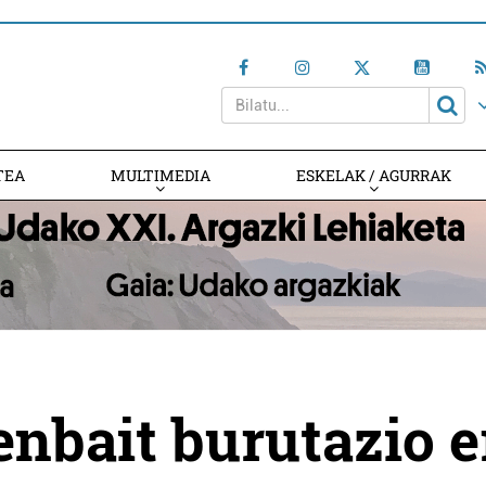
TEA
MULTIMEDIA
ESKELAK / AGURRAK
enbait burutazio e