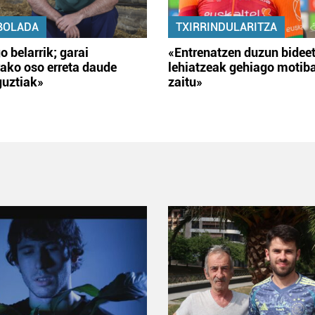
BOLADA
TXIRRINDULARITZA
o belarrik; garai
«Entrenatzen duzun bidee
ako oso erreta daude
lehiatzeak gehiago motib
guztiak»
zaitu»