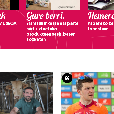
ak
Gure berri.
Hemero
 MUSEOA
Erantzun inkesta eta parte
Papereko ze
hartu Iztuetako
formatuan
produktuen saski baten
zozketan