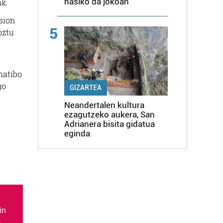
hasiko da jokoan
ak.
sion
5
oztu
natibo
go
GIZARTEA
Neandertalen kultura
ezagutzeko aukera, San
Adrianera bisita gidatua
eginda
in