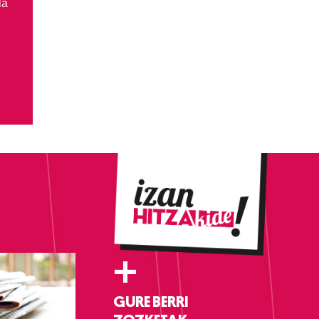
la
+
GURE BERRI