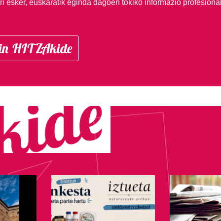
i esker, euskaratik eginda dagoen tokiko informazio profesiona
in HITZAkide