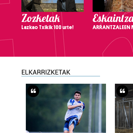
Zozketak
Eskaintz
Lazkao Txikik 100 urte!
ARRANTZALEEN
ELKARRIZKETAK