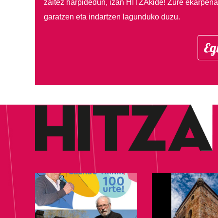
zaitez harpidedun, izan HITZAkide!
Zure ekarpenar
garatzen eta indartzen lagunduko duzu.
Eg