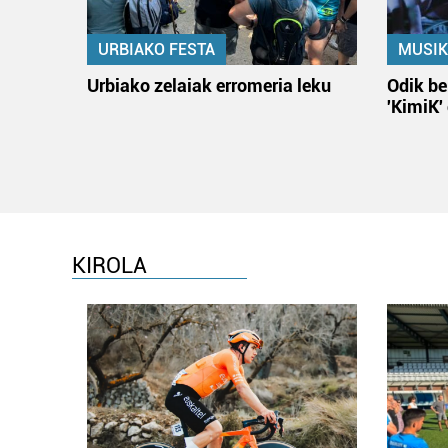
URBIAKO FESTA
MUSIK
Urbiako zelaiak erromeria leku
Odik be
'KimiK'
KIROLA