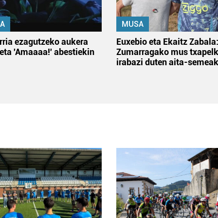
A
MUSA
rria ezagutzeko aukera
Euxebio eta Ekaitz Zabala
 eta 'Amaaaa!' abestiekin
Zumarragako mus txapelk
irabazi duten aita-semea