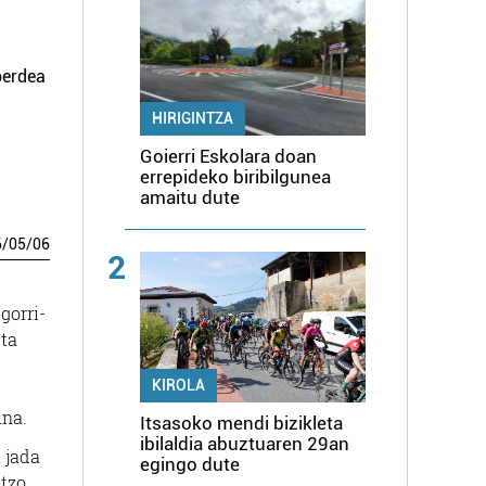
berdea
HIRIGINTZA
Goierri Eskolara doan
errepideko biribilgunea
amaitu dute
6
/
05
/
06
2
gorri-
eta
KIROLA
ina.
Itsasoko mendi bizikleta
ibilaldia abuztuaren 29an
 jada
egingo dute
ntzo