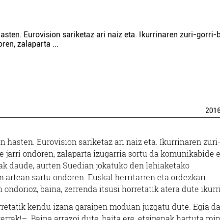
ten. Eurovision sariketaz ari naiz eta. Ikurrinaren zuri-gorri-
oren, zalaparta
...
201
hasten. Eurovision sariketaz ari naiz eta. Ikurrinaren zuri-
 jarri ondoren, zalaparta izugarria sortu da komunikabide 
tuak daude, aurten Suedian jokatuko den lehiaketako
 artean sartu ondoren. Euskal herritarren eta ordezkari
ondorioz, baina, zerrenda itsusi horretatik atera dute ikurr
orretatik kendu izana garaipen moduan juzgatu dute. Egia da
rrak!–. Baina arrazoi dute, baita ere, etsipenak hartuta mi