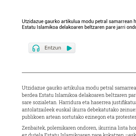
Utzidazue gaurko artikulua modu petral samarrean has
Estatu Islamikoa delakoaren beltzaren pare jarri ond
Utzidazue gaurko artikulua modu petral samarrean 
berdea Estatu Islamikoa delakoaren beltzaren pare
sare sozialetan. Harridura eta haserrea justifika
antolatzaileek euskal ikurra debekatutako zeinuen
publikoen artean sortutako ezinegon eta protesten 
Zenbaitek, polemikaren ondoren, ikurrina lista h
ez dutela Estatu Islamikoaren pare kokatzen –eske