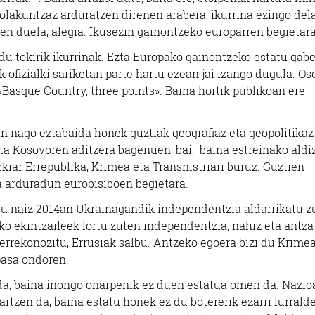
tolakuntzaz arduratzen direnen arabera, ikurrina ezingo del
zen duela, alegia. Ikusezin gainontzeko europarren begietara
du tokirik ikurrinak. Ezta Europako gainontzeko estatu gab
ofizialki sariketan parte hartu ezean jai izango dugula. Oso
Basque Country, three points». Baina hortik publikoan ere
ean nago eztabaida honek guztiak geografiaz eta geopolitikaz
ta Kosovoren aditzera bagenuen, bai, baina estreinako aldi
kiar Errepublika, Krimea eta Transnistriari buruz. Guztien
a arduradun eurobisiboen begietara.
etu naiz 2014an Ukrainagandik independentzia aldarrikatu 
ko ekintzaileek lortu zuten independentzia, nahiz eta antza
errekonozitu, Errusiak salbu. Antzeko egoera bizi du Krime
 pasa ondoren.
da, baina inongo onarpenik ez duen estatua omen da. Nazio
rtzen da, baina estatu honek ez du botererik ezarri lurrald