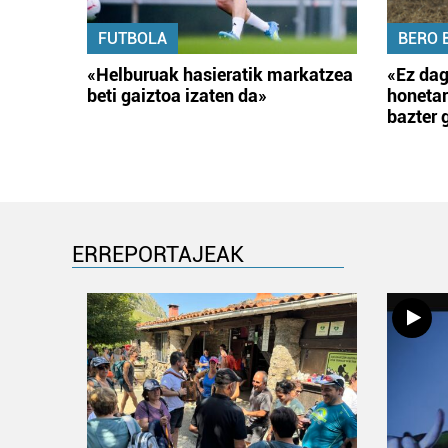
FUTBOLA
BERO 
«Helburuak hasieratik markatzea
«Ez dag
beti gaiztoa izaten da»
honetar
bazter 
ERREPORTAJEAK