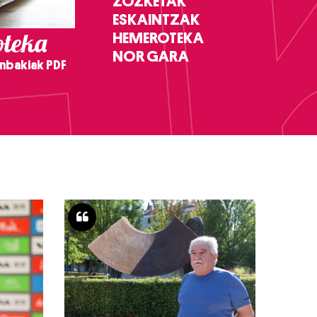
ZOZKETAK
ESKAINTZAK
teka
HEMEROTEKA
NOR GARA
nbakiak PDF