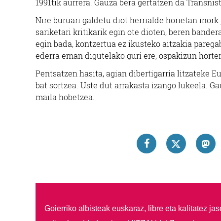
1991tik aurrera. Gauza bera gertatzen da Transnis
Nire buruari galdetu diot herrialde horietan inor
sariketari kritikarik egin ote dioten, beren bande
egin bada, kontzertua ez ikusteko aitzakia parega
ederra eman digutelako guri ere, ospakizun hortera
Pentsatzen hasita, agian dibertigarria litzateke E
bat sortzea. Uste dut arrakasta izango lukeela. Ga
maila hobetzea.
Goierriko albisteak euskaraz, libre eta kalitatez ja