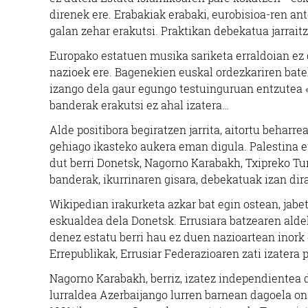
direnek ere. Erabakiak erabaki, eurobisioa-ren an
galan zehar erakutsi. Praktikan debekatua jarrait
Europako estatuen musika sariketa erraldoian ez 
nazioek ere. Bagenekien euskal ordezkariren batek 
izango dela gaur egungo testuinguruan entzutea «
banderak erakutsi ez ahal izatera…
Alde positibora begiratzen jarrita, aitortu beharr
gehiago ikasteko aukera eman digula. Palestina e
dut berri Donetsk, Nagorno Karabakh, Txipreko Tur
banderak, ikurrinaren gisara, debekatuak izan dir
Wikipedian irakurketa azkar bat egin ostean, jab
eskualdea dela Donetsk. Errusiara batzearen alde
denez estatu berri hau ez duen nazioartean inork 
Errepublikak, Errusiar Federazioaren zati izatera
Nagorno Karabakh, berriz, izatez independientea 
lurraldea Azerbaijango lurren barnean dagoela ona