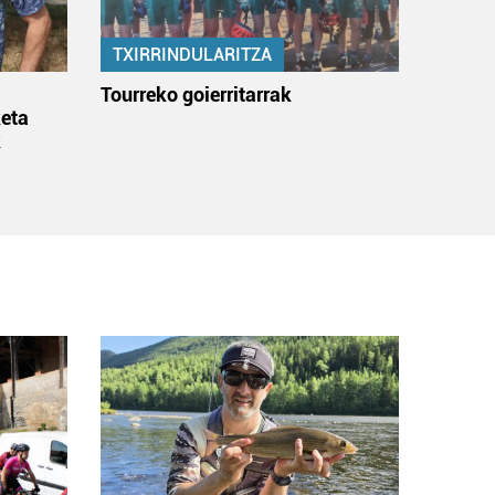
TXIRRINDULARITZA
:
Tourreko goierritarrak
eta
k