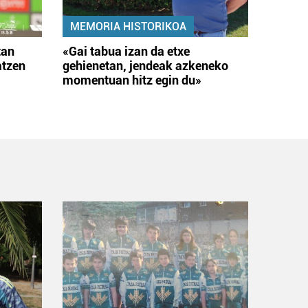
MEMORIA HISTORIKOA
tan
«Gai tabua izan da etxe
atzen
gehienetan, jendeak azkeneko
momentuan hitz egin du»