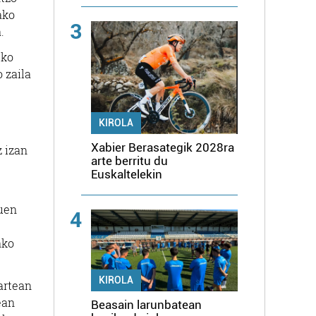
ako
3
.
eko
 zaila
KIROLA
Xabier Berasategik 2028ra
z izan
arte berritu du
Euskaltelekin
zuen
4
ako
KIROLA
artean
ean
Beasain larunbatean