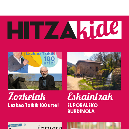
Zozketak
Eskaintzak
Lazkao Txikik 100 urte!
EL POBALEKO
BURDINOLA