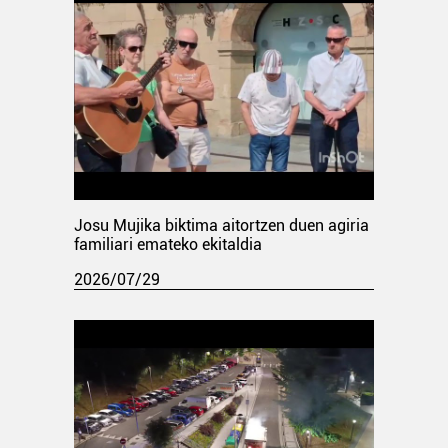
Josu Mujika biktima aitortzen duen agiria
familiari emateko ekitaldia
2026/07/29