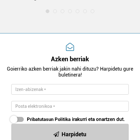
Azken berriak
Goierriko azken berriak jakin nahi dituzu? Harpidetu gure
buletinera!
Pribatutasun Politika
irakurri eta onartzen dut.
Harpidetu