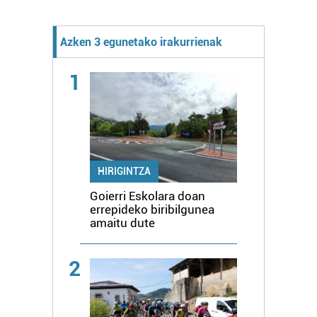
Azken 3 egunetako irakurrienak
1
HIRIGINTZA
Goierri Eskolara doan
errepideko biribilgunea
amaitu dute
2