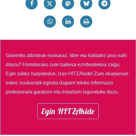
Goierriko albisteak euskaraz, libre eta kalitatez jaso nahi
dituzu?
Horretarako zure babesa ezinbestekoa zaigu.
Egin zaitez harpidedun, izan HITZAkide!
Zure ekarpenari
esker, euskaratik eginda dagoen tokiko informazio
profesionala garatzen eta indartzen lagunduko duzu.
Egin HITZAkide