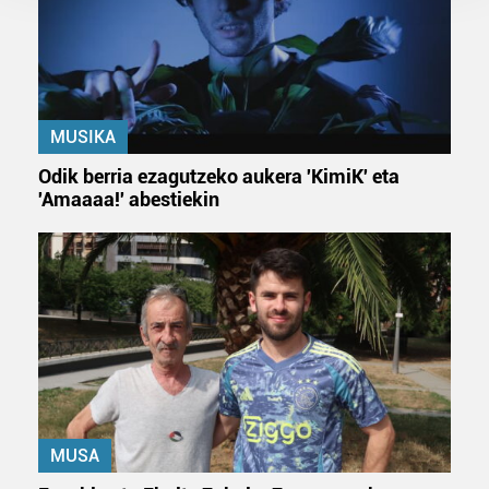
Guk eta gure bazkideek zure datu pertsonalak
prozesatzen ditugu, zure IP zenbakia, besteak beste,
teknologia erabiliz, cookieak adibidez, iragarki eta eduki
pertsonalizatuak eskaintzeko, iragarkiak eta edukia
neurtzeko, jendeari buruzko informazioa biltzeko eta
produktuak garatzeko. Zure datuak nork eta zertarako
MUSIKA
erabiltzen dituen hauta dezakezu.
Odik berria ezagutzeko aukera 'KimiK' eta
'Amaaaa!' abestiekin
Bazkide batzuek ez dizute baimenik eskatzen, eta beren
interes komertzial legitimoetan babesten dira. Ikusi gure
bazkideen zerrenda, beren ustez zein helburutarako
duten interes legitimoa eta horren aurka nola egin
dezakezun ikusteko.
Lortu zure datu pertsonalak prozesatzeko moduari
buruzko informazio gehiago eta ezarri zure lehentasunak
datuen atalean. Edozein unetan alda edo ken dezakezu
zure baimena Cookieen adierazpenean.
MUSA