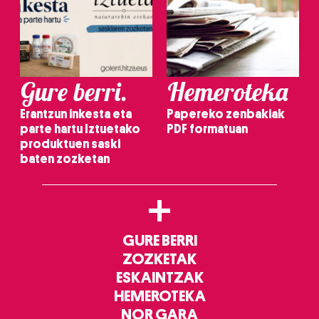
Gure berri.
Hemeroteka
Erantzun inkesta eta
Papereko zenbakiak
parte hartu Iztuetako
PDF formatuan
produktuen saski
baten zozketan
+
GURE BERRI
ZOZKETAK
ESKAINTZAK
HEMEROTEKA
NOR GARA