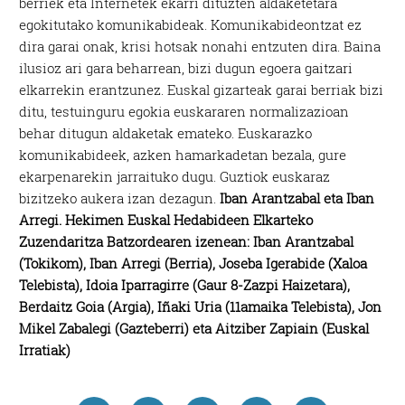
berriek eta Internetek ekarri dituzten aldaketetara
egokitutako komunikabideak. Komunikabideontzat ez
dira garai onak, krisi hotsak nonahi entzuten dira. Baina
ilusioz ari gara beharrean, bizi dugun egoera gaitzari
elkarrekin erantzunez. Euskal gizarteak garai berriak bizi
ditu, testuinguru egokia euskararen normalizazioan
behar ditugun aldaketak emateko. Euskarazko
komunikabideek, azken hamarkadetan bezala, gure
ekarpenarekin jarraituko dugu. Guztiok euskaraz
bizitzeko aukera izan dezagun.
Iban Arantzabal eta Iban
Arregi. Hekimen Euskal Hedabideen Elkarteko
Zuzendaritza Batzordearen izenean: Iban Arantzabal
(Tokikom), Iban Arregi (Berria), Joseba Igerabide (Xaloa
Telebista), Idoia Iparragirre (Gaur 8-Zazpi Haizetara),
Berdaitz Goia (Argia), Iñaki Uria (11amaika Telebista), Jon
Mikel Zabalegi (Gazteberri) eta Aitziber Zapiain (Euskal
Irratiak)