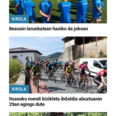
KIROLA
Beasain larunbatean hasiko da jokoan
KIROLA
Itsasoko mendi bizikleta ibilaldia abuztuaren
29an egingo dute