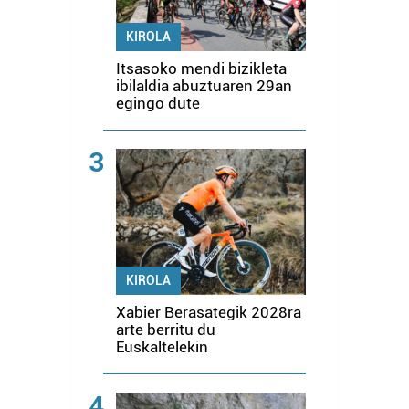
KIROLA
Itsasoko mendi bizikleta
ibilaldia abuztuaren 29an
egingo dute
3
KIROLA
Xabier Berasategik 2028ra
arte berritu du
Euskaltelekin
4