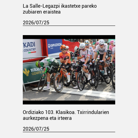
La Salle-Legazpi ikastetxe pareko
zubiaren eraistea
2026/07/25
Ordiziako 103. Klasikoa. Txirrindularien
aurkezpena eta irteera
2026/07/25