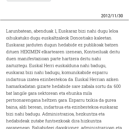
2012
/
11
/
30
Larunbatean, abenduak 1, Euskaraz bizi nahi dugu leloa
oihukatuko dugu euskaltzaleok Donostiako kaleetan.
Euskaraz jarduten dugun hedabide ez publikoak batzen
dituen HEKIMEN elkartearen izenean, Kontseiluak deitu
duen manifestazioan parte hartzera deitu nahi
zaituztegu. Euskal Herri euskalduna nahi badugu,
euskaraz bizi nahi badugu, komunikabide esparru
indartsua izatea ezinbestekoa da. Euskal Herrian azken
hamarkadatan gizarte hedabide sare zabala sortu da: 600
bat langile gara sektorean eta ehunka mila
pertsonarengana heltzen gara. Esparru txikia da gurea
baina, aldi berean, indartsua eta ezinbestekoa euskaraz
bizi nahi badugu. Administrazioa, hezkuntza eta
hedabideak zutabe funtsezkoak dira hizkuntza
garapenean. Baliabideei dagokionez, administrazioan eta