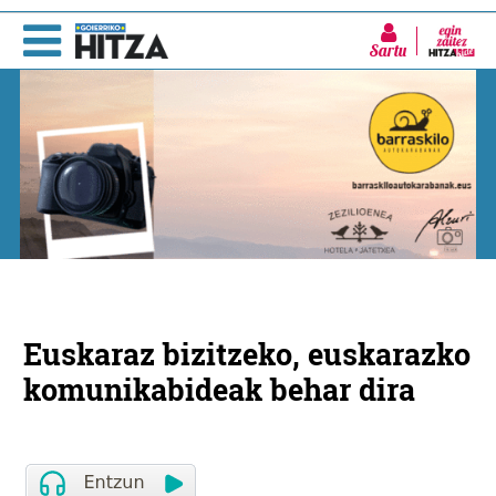
Sartu
Euskaraz bizitzeko, euskarazko
komunikabideak behar dira