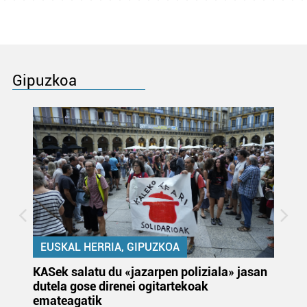
Gipuzkoa
EUSKAL HERRIA, GIPUZKOA
KASek salatu du «jazarpen poliziala» jasan
Pa
dutela gose direnei ogitartekoak
da
emateagatik
«s