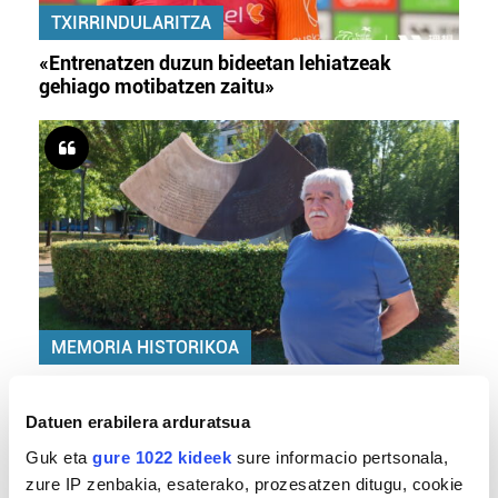
TXIRRINDULARITZA
«Entrenatzen duzun bideetan lehiatzeak
gehiago motibatzen zaitu»
MEMORIA HISTORIKOA
«Gai tabua izan da etxe gehienetan, jendeak
azkeneko momentuan hitz egin du»
Datuen erabilera arduratsua
Guk eta
gure 1022 kideek
sure informacio pertsonala,
zure IP zenbakia, esaterako, prozesatzen ditugu, cookie