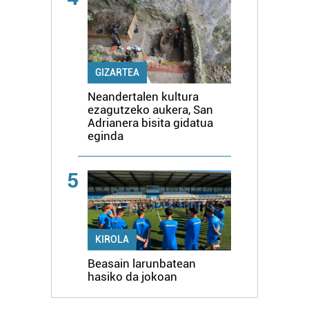
GIZARTEA
Neandertalen kultura
ezagutzeko aukera, San
Adrianera bisita gidatua
eginda
5
KIROLA
Beasain larunbatean
hasiko da jokoan