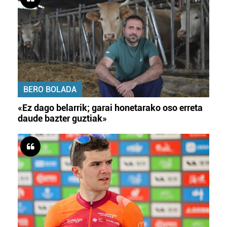
BERO BOLADA
«Ez dago belarrik; garai honetarako oso erreta
daude bazter guztiak»