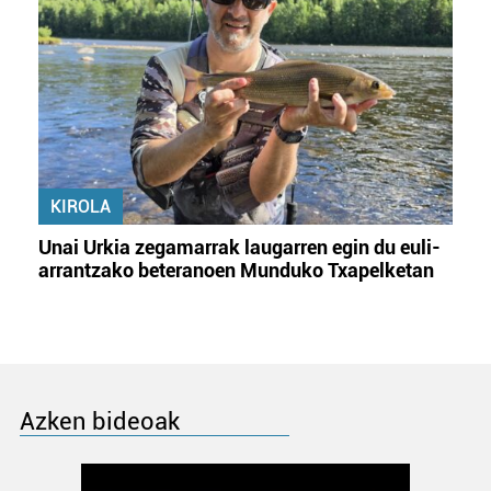
KIROLA
Unai Urkia zegamarrak laugarren egin du euli-
arrantzako beteranoen Munduko Txapelketan
Azken bideoak