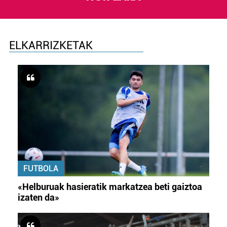
ELKARRIZKETAK
FUTBOLA
«Helburuak hasieratik markatzea beti gaiztoa
izaten da»