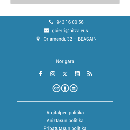
943 16 00 56
goierri@hitza.eus
Oriamendi, 32 – BEASAIN
Nor gara
Argitalpen politika
Aniztasun politika
Pribatutasun politika