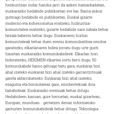
hezkuntzan indar handia jarri da azken hamarkadatan,
euskarazko hedabide publikoetan ere bai. Baina askoz
gutxiago hedabide ez publikoetan. Euskal gizarte
moderno eta kohesionatua eratzeko, hizkuntza-
komunitatea osatzeko, gizarte hedabide sare zabala behar
bezala babestu behar dugu. Euskararen hiztun
komunitateak behar duen eremu komunikatiboa sendoa
garatzeko, elkarlanaren bidea jorratu dugu urte guzti
hauetan euskarazko komunikabideek. Elkarlan hori
bideratzeko, HEKIMEN elkartea sortu berri dugu. 50
komunikabide baino gehiago batu gara, euskaraz bizi
ahal izateko euskaraz bizi ahal izateko garrantzitsuak
garela aldarrikatzeko. Euskaraz bizi ahal izateko,
ezagutza eta borondateaz gain, ezinbestekoak dira
baliabideak. Euskarazko eremuak behar ditugu.
Hedabideen kasuan, gure herrietan, euskal gizartean,
Europan, munduan… gertatzen denaz informatuko
gaituzten komunikabideak behar ditugu. Teknologia