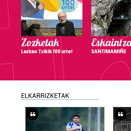
Zozketak
Eskaintz
Lazkao Txikik 100 urte!
SANTIMAMIÑE
ELKARRIZKETAK