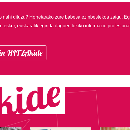
so nahi dituzu?
Horretarako zure babesa ezinbestekoa zaigu. Eg
i esker, euskaratik eginda dagoen tokiko informazio profesiona
in HITZAkide