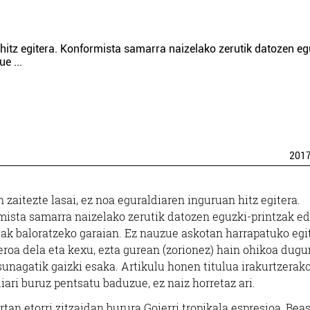
 hitz egitera. Konformista samarra naizelako zerutik datozen eg
zue
...
201
n zaitezte lasai, ez noa eguraldiaren inguruan hitz egitera.
ista samarra naizelako zerutik datozen eguzki-printzak e
sak baloratzeko garaian. Ez nauzue askotan harrapatuko egi
roa dela eta kexu, ezta gurean (zorionez) hain ohikoa dugu
unagatik gaizki esaka. Artikulu honen titulua irakurtzerak
iari buruz pentsatu baduzue, ez naiz horretaz ari.
rtan etorri zitzaidan burura Goierri tropikala espresioa, Bea