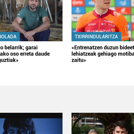
BOLADA
TXIRRINDULARITZA
o belarrik; garai
«Entrenatzen duzun bidee
ako oso erreta daude
lehiatzeak gehiago motib
guztiak»
zaitu»