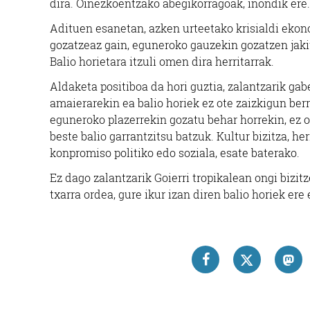
dira. Oinezkoentzako abegikorragoak, inondik ere.
Adituen esanetan, azken urteetako krisialdi ekono
gozatzeaz gain, eguneroko gauzekin gozatzen jaki
Balio horietara itzuli omen dira herritarrak.
Aldaketa positiboa da hori guztia, zalantzarik gabe
amaierarekin ea balio horiek ez ote zaizkigun berri
eguneroko plazerrekin gozatu behar horrekin, ez 
beste balio garrantzitsu batzuk. Kultur bizitza, her
konpromiso politiko edo soziala, esate baterako.
Ez dago zalantzarik Goierri tropikalean ongi bizit
txarra ordea, gure ikur izan diren balio horiek er