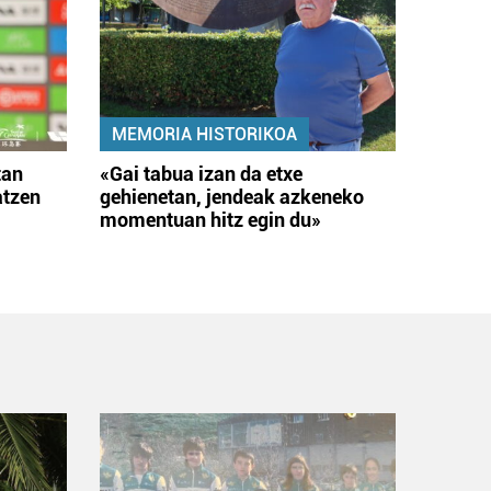
MEMORIA HISTORIKOA
tan
«Gai tabua izan da etxe
atzen
gehienetan, jendeak azkeneko
momentuan hitz egin du»