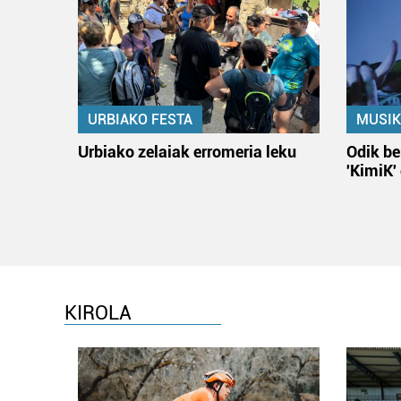
URBIAKO FESTA
MUSIK
Urbiako zelaiak erromeria leku
Odik be
'KimiK'
KIROLA