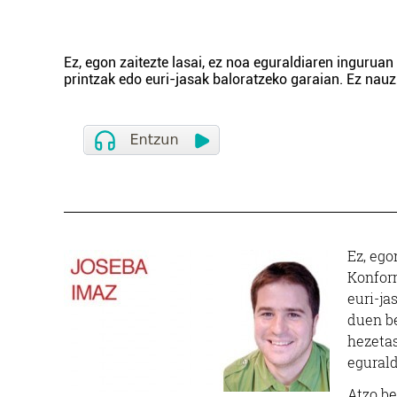
Ez, egon zaitezte lasai, ez noa eguraldiaren inguruan
printzak edo euri-jasak baloratzeko garaian. Ez nau
Ez, ego
Konform
euri-ja
duen be
hezetas
egurald
Atzo be