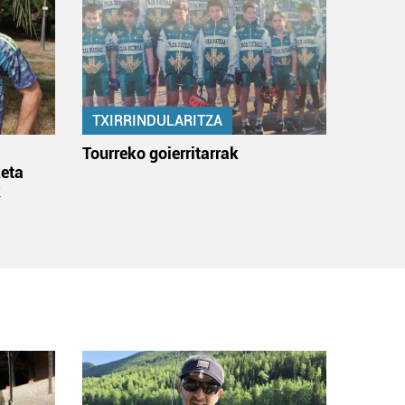
TXIRRINDULARITZA
:
Tourreko goierritarrak
eta
k