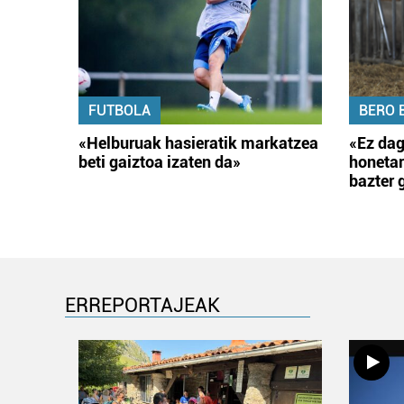
FUTBOLA
BERO 
«Helburuak hasieratik markatzea
«Ez dag
beti gaiztoa izaten da»
honetar
bazter 
ERREPORTAJEAK