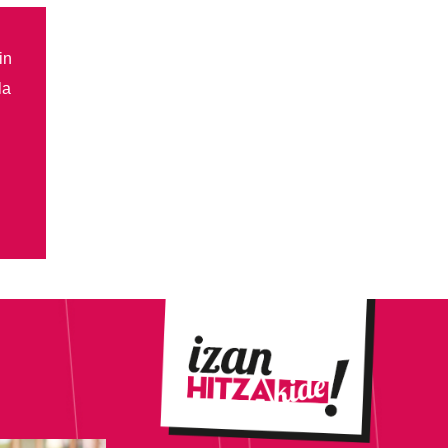
in
la