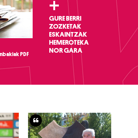
+
GURE BERRI
ZOZKETAK
ESKAINTZAK
HEMEROTEKA
NOR GARA
nbakiak PDF