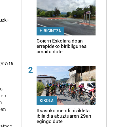
uzki-
HIRIGINTZA
Goierri Eskolara doan
errepideko biribilgunea
amaitu dute
7
/
07
/
16
2
do
ten
KIROLA
n
oan
Itsasoko mendi bizikleta
ibilaldia abuztuaren 29an
egingo dute
saingo