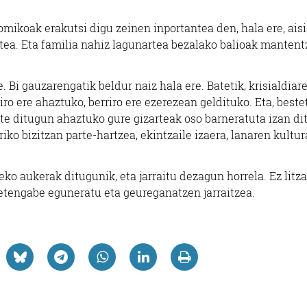
mikoak erakutsi digu zeinen inportantea den, hala ere, aisi
tea. Eta familia nahiz lagunartea bezalako balioak mantent
. Bi gauzarengatik beldur naiz hala ere. Batetik, krisialdiar
ro ere ahaztuko, berriro ere ezerezean geldituko. Eta, bestet
ote ditugun ahaztuko gure gizarteak oso barneratuta izan di
riko bizitzan parte-hartzea, ekintzaile izaera, lanaren kultur
zeko aukerak ditugunik, eta jarraitu dezagun horrela. Ez litz
e etengabe eguneratu eta geureganatzen jarraitzea.