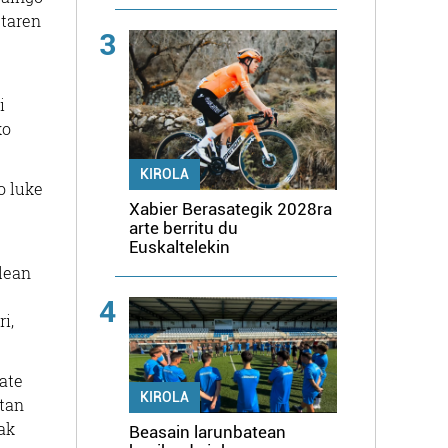
etaren
3
i
ko
KIROLA
o luke
Xabier Berasategik 2028ra
arte berritu du
Euskaltelekin
lean
4
i,
sate
KIROLA
etan
ak
Beasain larunbatean