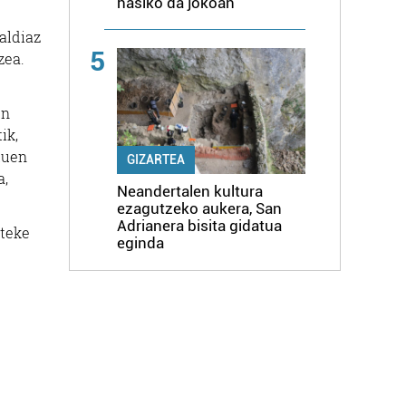
hasiko da jokoan
aldiaz
5
zea.
en
ik,
tuen
GIZARTEA
a,
Neandertalen kultura
ezagutzeko aukera, San
Adrianera bisita gidatua
ateke
eginda