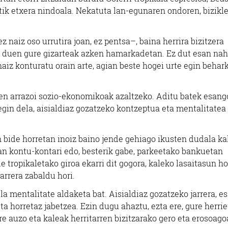
tik etxera nindoala. Nekatuta lan-egunaren ondoren, bizikl
z naiz oso urrutira joan, ez pentsa–, baina herrira bizitzera
n duen gure gizarteak azken hamarkadetan. Ez dut esan nah
naiz konturatu orain arte, agian beste hogei urte egin behar
den arrazoi sozio-ekonomikoak azaltzeko. Aditu batek esang
gin dela, aisialdiaz gozatzeko kontzeptua eta mentalitatea
 bide horretan inoiz baino jende gehiago ikusten dudala ka
tan kontu-kontari edo, besterik gabe, parkeetako bankuetan
e tropikaletako giroa ekarri dit gogora, kaleko lasaitasun hor
arrera zabaldu hori.
a mentalitate aldaketa bat. Aisialdiaz gozatzeko jarrera, e
ta horretaz jabetzea. Ezin dugu ahaztu, ezta ere, gure herri
e auzo eta kaleak herritarren bizitzarako gero eta erosoago