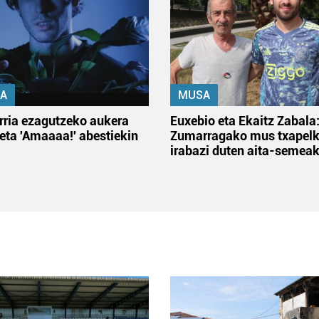
A
MUSA
rria ezagutzeko aukera
Euxebio eta Ekaitz Zabala
 eta 'Amaaaa!' abestiekin
Zumarragako mus txapelk
irabazi duten aita-semea