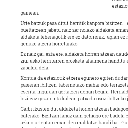
estazio
gainean.
Urte batzuk pasa ditut herritik kanpora bizitzen –e
bueltatzean jabetu naiz zer nolako aldaketa ema
aldaketa lehenagotik ere ez datorrenik, agian ez 
genuke atzera horretarako.
Ez naiz gai, ezta ere, aldaketa horren atzean dau
ziur asko herritarren erosketa ahalmena handitu e
zabaldu dela.
Kontua da estaziotik etxera egunero egiten dudan
pasieran ibiltzen, tabernetako mahai edo terraze
eserita, inguruan gertatzen denari begira. Herriald
bizitzaz gozatu eta kalean patxada osoz ibiltzeko j
Garbi ikusten dut aldaketa horien atzean badagoel
baterako. Bizitzan lanaz gain gehiago ere badela e
azken urteotan eman den eraldatze handi bat. Gur