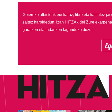
Goierriko albisteak euskaraz, libre eta kalitatez ja
zaitez harpidedun, izan HITZAkide!
Zure ekarpenar
garatzen eta indartzen lagunduko duzu.
Eg