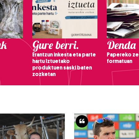
ak
Gure berri.
Denda
Erantzun inkesta eta parte
Papereko ze
hartu Iztuetako
formatuan
produktuen saski baten
zozketan