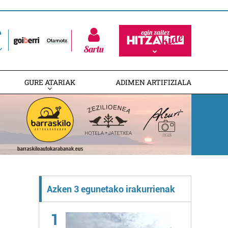
Sartu
GURE ATARIAK
ADIMEN ARTIFIZIALA
Azken 3 egunetako irakurrienak
1