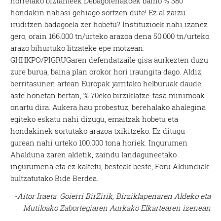
horretako biztanleek Debagoienakoek baino % 380
hondakin nahasi gehiago sortzen dute! Ez al zaizu
iruditzen badagoela zer hobetu? Instituzioek nahi izanez
gero, orain 166.000 tn/urteko arazoa dena 50.000 tn/urteko
arazo bihurtuko litzateke epe motzean.
GHHKPO/PIGRUGaren defendatzaile gisa aurkezten duzu
zure burua, baina plan orokor hori iraungita dago. Aldiz,
berritasunen artean Europak jarritako helburuak daude;
aste honetan bertan, % 70eko birziklatze-tasa minimoak
onartu dira. Aukera hau probestuz, berehalako ahalegina
egiteko eskatu nahi dizugu, emaitzak hobetu eta
hondakinek sortutako arazoa txikitzeko. Ez ditugu
gurean nahi urteko 100.000 tona horiek. Ingurumen
Ahalduna zaren aldetik, zaindu landaguneetako
ingurumena eta ez kaltetu, besteak beste, Foru Aldundiak
bultzatutako Bide Berdea.
-Aitor Iraeta. Goierri BirZirik, Birziklapenaren Aldeko eta
Mutiloako Zabortegiaren Aurkako Elkartearen izenean