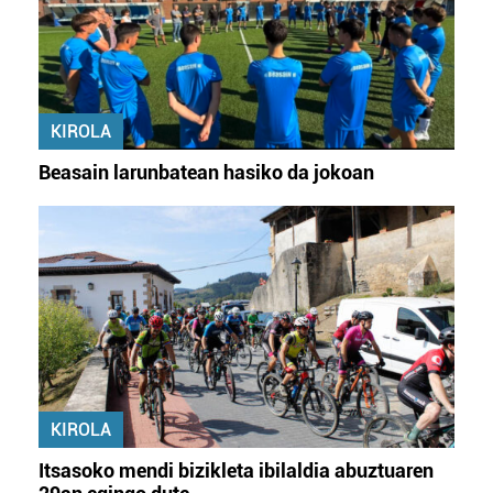
KIROLA
Beasain larunbatean hasiko da jokoan
KIROLA
Itsasoko mendi bizikleta ibilaldia abuztuaren