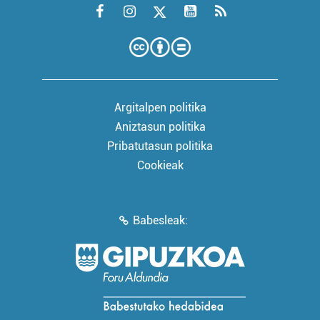
Argitalpen politika
Aniztasun politika
Pribatutasun politika
Cookieak
Babesleak: