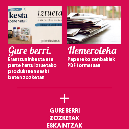
Gure berri.
Hemeroteka
Erantzun inkesta eta
Papereko zenbakiak
parte hartu Iztuetako
PDF formatuan
produktuen saski
baten zozketan
+
GURE BERRI
ZOZKETAK
ESKAINTZAK