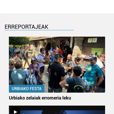
buruzko informazio gehiago eta ezarri zure lehentasunak
datuen atalean. Edozein unetan alda edo ken dezakezu
zure baimena Cookieen adierazpenean.
ERREPORTAJEAK
Webgune honek cookie propioak eta hirugarrenen cookie-
fitxategiak erabiltzen ditu. Zure esperientzia eta
zerbitzuak hobetzeko asmoz, cookie teknologiaz
baliatzen gara. Ohar hau onartuz gero, teknologia hori
erabiltzeko baimen esplizitua ematen diguzu.
Gehiago
irakurri
URBIAKO FESTA
Urbiako zelaiak erromeria leku