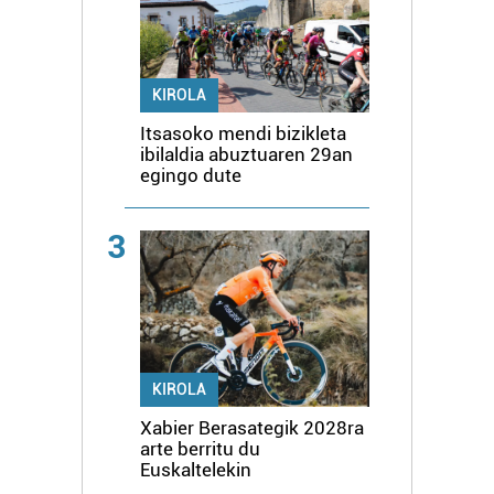
KIROLA
Itsasoko mendi bizikleta
ibilaldia abuztuaren 29an
egingo dute
3
KIROLA
Xabier Berasategik 2028ra
arte berritu du
Euskaltelekin