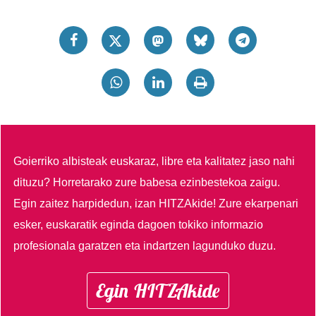
Goierriko albisteak euskaraz, libre eta kalitatez jaso nahi
dituzu?
Horretarako zure babesa ezinbestekoa zaigu.
Egin zaitez harpidedun, izan HITZAkide!
Zure ekarpenari
esker, euskaratik eginda dagoen tokiko informazio
profesionala garatzen eta indartzen lagunduko duzu.
Egin HITZAkide