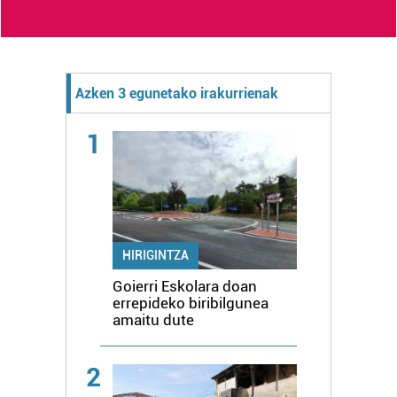
Azken 3 egunetako irakurrienak
1
HIRIGINTZA
Goierri Eskolara doan
errepideko biribilgunea
amaitu dute
2