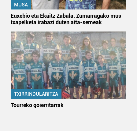
MUSA
Euxebio eta Ekaitz Zabala: Zumarragako mus
txapelketa irabazi duten aita-semeak
TXIRRINDULARITZA
Tourreko goierritarrak