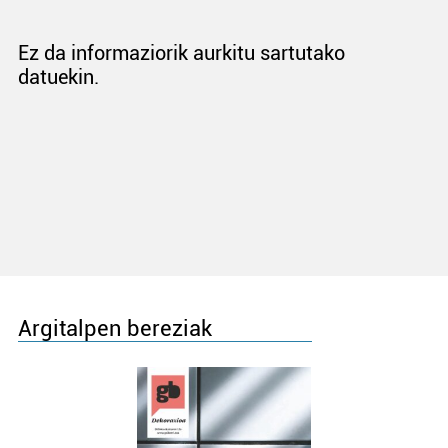
Ez da informaziorik aurkitu sartutako
datuekin.
Argitalpen bereziak