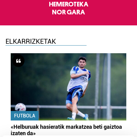
HEMEROTEKA
NOR GARA
ELKARRIZKETAK
FUTBOLA
«Helburuak hasieratik markatzea beti gaiztoa
izaten da»