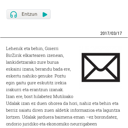
2017
/
03
/
17
Lehenik eta behin, Goierri
BirZirik elkartearen izenean,
lankidetzarako zure burua
eskaini izana, berandu bada ere,
eskertu nahiko genuke. Poztu
egin gaitu gure eskutitz irekia
irakurri eta erantzun izanak.
Izan ere, bost hilabetez Mutiloako
Udalak izan ez duen ohorea da hori, nahiz eta behin eta
berriz saiatu diren zuen aldetik informazioa eta laguntza
lortzen. Udalak jarduera baimena eman –ez borondatez,
ondorio juridiko eta ekonomiko neurrigabeen