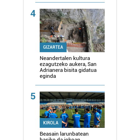
4
GIZARTEA
Neandertalen kultura
ezagutzeko aukera, San
Adrianera bisita gidatua
eginda
5
KIROLA
Beasain larunbatean
hasiko da jokoan