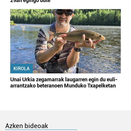
29an egingo dute
KIROLA
Unai Urkia zegamarrak laugarren egin du euli-
arrantzako beteranoen Munduko Txapelketan
Azken bideoak