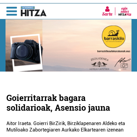
Sartu
Goierritarrak bagara
solidarioak, Asensio jauna
Aitor Iraeta. Goierri BirZirik, Birziklapenaren Aldeko eta
Mutiloako Zabortegiaren Aurkako Elkartearen izenean