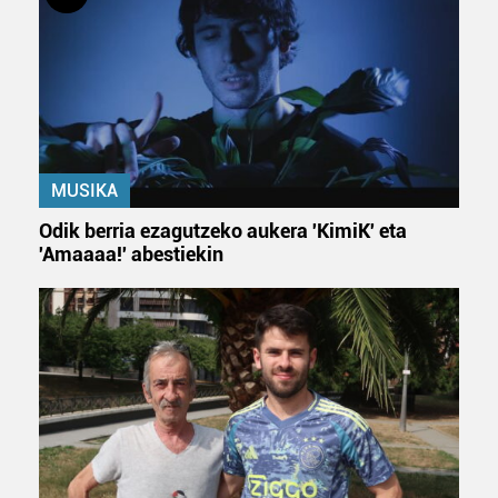
MUSIKA
Odik berria ezagutzeko aukera 'KimiK' eta
'Amaaaa!' abestiekin