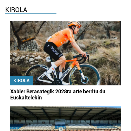
KIROLA
KIROLA
Xabier Berasategik 2028ra arte berritu du
Euskaltelekin