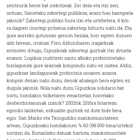
zentzurik beste bat irekitzeak. Zer dela-eta itxi zen,
orduan, Sasietako zabortegi publikoa, arazo hau bazegoela
jakinik? Zabortegi publiko hura itxi eta urtebetera, 4 km-
ra dagoen isurtegi pribatua zabortegi bihurtu nahi da. Eta
gure aurreko gutunean genion bezala, hori egiten duzuen
aldi berean, irratian Foru Aldundiaren iragarkiak
entzuten ditugu, Gipuzkoak zabortegi guztiak itxi dituela
esanez. Logikoa iruditzen zaizu alboko probintzietako
bizilagunek gure arazoak konpondu nahi ez izatea. Aldiz,
gipuzkoar landaguneak probintzia osoaren arazoa
konpon dezan nahi duzu, denok ahalegin bera egiten ez
dugula jakinik. Nola nahi duzu Gipuzkoa solidario bat
sortu, hondakin-bilketaren emaitzetan horrelako
desberdintasunak izanik? 2002tik 2016ra bitartean
eginiko lanketan, eskualde guztiek ez dute bide bera
egin. San Marko eta Txingudiko mankomunitateen
artean, Gipuzkoako hondakinen % 60 (98.000 tona/urteko)
sortzen da. Biztanleko datuak hartuta, mankomunitate