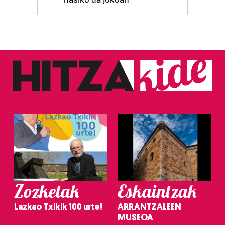
Zozketak
Eskaintzak
Lazkao Txikik 100 urte!
ARRANTZALEEN
MUSEOA