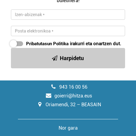
buletinera!
Pribatutasun Politika
irakurri eta onartzen dut.
Harpidetu
943 16 00 56
goierri@hitza.eus
Oriamendi, 32 – BEASAIN
Nor gara