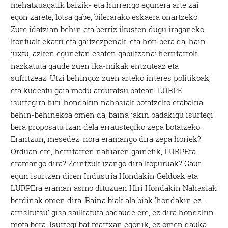
mehatxuagatik baizik- eta hurrengo egunera arte zai
egon zarete, lotsa gabe, bilerarako eskaera onartzeko.
Zure idatzian behin eta berriz ikusten dugu iraganeko
kontuak ekarri eta gaitzezpenak, eta hori bera da, hain
juxtu, azken egunetan esaten gabiltzana: herritarrok
nazkatuta gaude zuen ika-mikak entzuteaz eta
sufritzeaz. Utzi behingoz zuen arteko interes politikoak,
eta kudeatu gaia modu arduratsu batean. LURPE
isurtegira hiri-hondakin nahasiak botatzeko erabakia
behin-behinekoa omen da, baina jakin badakigu isurtegi
bera proposatu izan dela erraustegiko zepa botatzeko.
Erantzun, mesedez: nora eramango dira zepa horiek?
Orduan ere, herritarren nahiaren gainetik, LURPEra
eramango dira? Zeintzuk izango dira kopuruak? Gaur
egun isurtzen diren Industria Hondakin Geldoak eta
LURPEra eraman asmo dituzuen Hiri Hondakin Nahasiak
berdinak omen dira. Baina biak ala biak ‘hondakin ez-
arriskutsu’ gisa sailkatuta badaude ere, ez dira hondakin
mota bera. Isurtegi bat martxan egonik, ez omen dauka