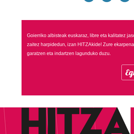
Goierriko albisteak euskaraz, libre eta kalitatez ja
zaitez harpidedun, izan HITZAkide!
Zure ekarpenar
garatzen eta indartzen lagunduko duzu.
Eg