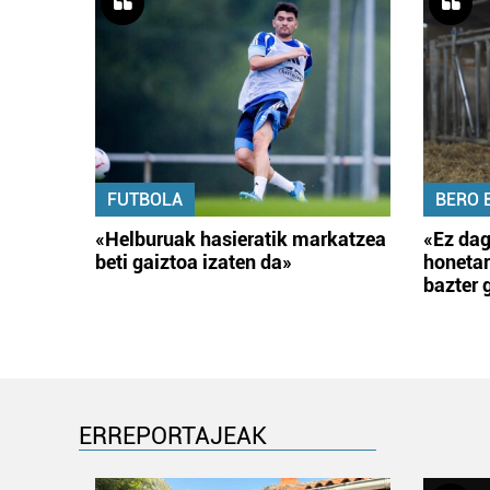
FUTBOLA
BERO 
«Helburuak hasieratik markatzea
«Ez dag
beti gaiztoa izaten da»
honetar
bazter 
ERREPORTAJEAK