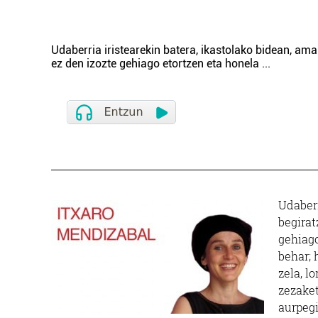
Udaberria iristearekin batera, ikastolako bidean, ama
ez den izozte gehiago etortzen eta honela
...
Udaberr
begirat
gehiago
behar; 
zela, l
zezaket
aurpegi