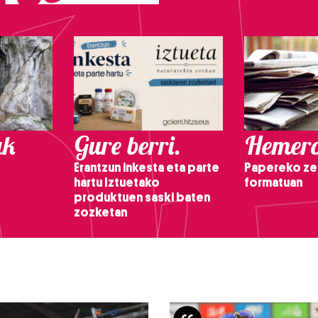
ak
Gure berri.
Hemero
Erantzun inkesta eta parte
Papereko ze
hartu Iztuetako
formatuan
produktuen saski baten
zozketan