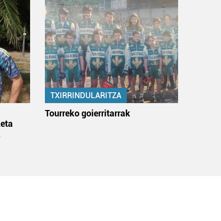
TXIRRINDULARITZA
:
Tourreko goierritarrak
eta
k