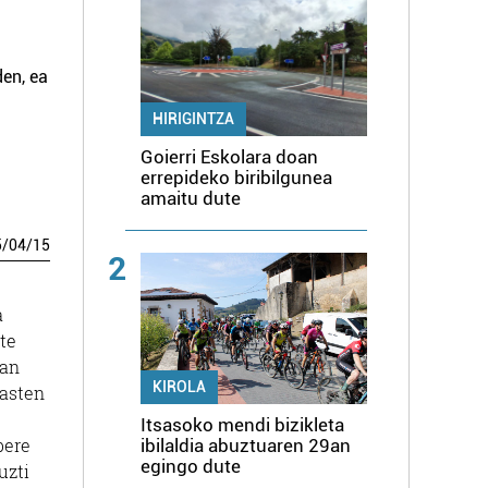
den, ea
HIRIGINTZA
Goierri Eskolara doan
errepideko biribilgunea
amaitu dute
5
/
04
/
15
2
a
te
man
KIROLA
hasten
Itsasoko mendi bizikleta
bere
ibilaldia abuztuaren 29an
egingo dute
uzti