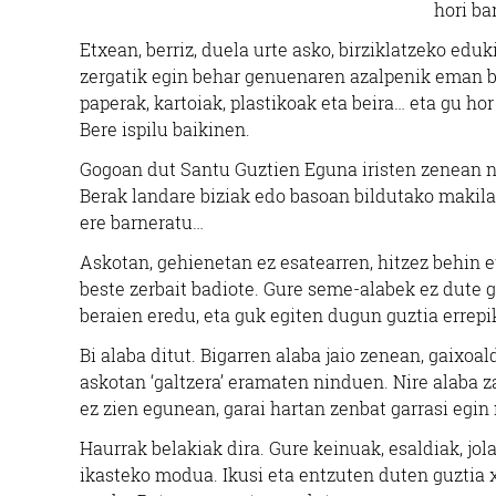
hori ba
Etxean, berriz, duela urte asko, birziklatzeko edu
zergatik egin behar genuenaren azalpenik eman be
paperak, kartoiak, plastikoak eta beira… eta gu ho
Bere ispilu baikinen.
Gogoan dut Santu Guztien Eguna iristen zenean no
Berak landare biziak edo basoan bildutako makila 
ere barneratu…
Askotan, gehienetan ez esatearren, hitzez behin e
beste zerbait badiote. Gure seme-alabek ez dute 
beraien eredu, eta guk egiten dugun guztia errepik
Bi alaba ditut. Bigarren alaba jaio zenean, gaixo
askotan ‘galtzera’ eramaten ninduen. Nire alaba za
ez zien egunean, garai hartan zenbat garrasi egin
Haurrak belakiak dira. Gure keinuak, esaldiak, jol
ikasteko modua. Ikusi eta entzuten duten guztia 