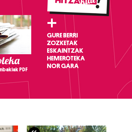
+
GURE BERRI
ZOZKETAK
ESKAINTZAK
teka
HEMEROTEKA
NOR GARA
nbakiak PDF