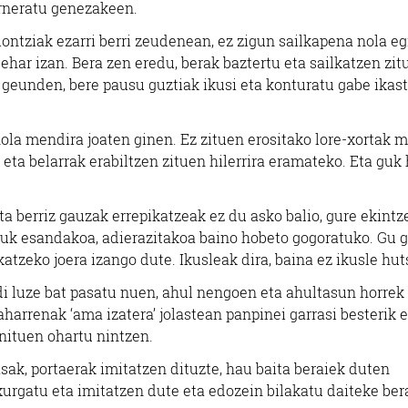
rneratu genezakeen.
kiontziak ezarri berri zeudenean, ez zigun sailkapena nola eg
har izan. Bera zen eredu, berak baztertu eta sailkatzen zit
r geunden, bere pausu guztiak ikusi eta konturatu gabe ikas
la mendira joaten ginen. Ez zituen erositako lore-xortak m
eta belarrak erabiltzen zituen hilerrira eramateko. Eta guk 
ta berriz gauzak errepikatzeak ez du asko balio, gure ekintz
guk esandakoa, adierazitakoa baino hobeto gogoratuko. Gu 
atzeko joera izango dute. Ikusleak dira, baina ez ikusle hut
aldi luze bat pasatu nuen, ahul nengoen eta ahultasun horrek
harrenak ‘ama izatera’ jolastean panpinei garrasi besterik 
 nituen ohartu nintzen.
asak, portaerak imitatzen dituzte, hau baita beraiek duten
xurgatu eta imitatzen dute eta edozein bilakatu daiteke ber