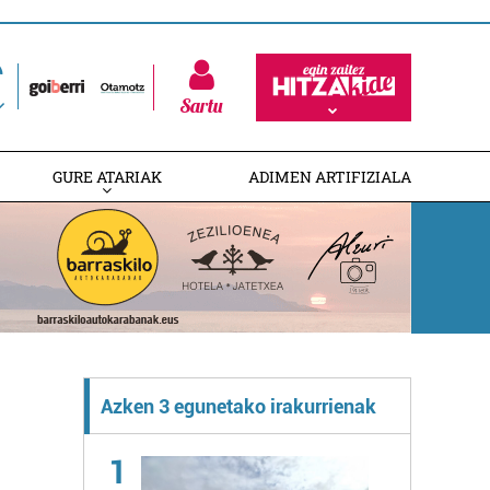
Sartu
GURE ATARIAK
ADIMEN ARTIFIZIALA
Azken 3 egunetako irakurrienak
1