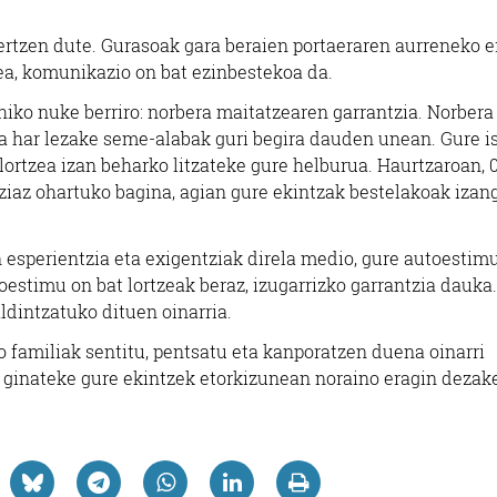
rtzen dute. Gurasoak gara beraien portaeraren aurreneko e
ea, komunikazio on bat ezinbestekoa da.
iko nuke berriro: norbera maitatzearen garrantzia. Norbera
 har lezake seme-alabak guri begira dauden unean. Gure is
lortzea izan beharko litzateke gure helburua. Haurtzaroan, 
iaz ohartuko bagina, agian gure ekintzak bestelakoak izan
esperientzia eta exigentziak direla medio, gure autoestim
estimu on bat lortzeak beraz, izugarrizko garrantzia dauka
ldintzatuko dituen oinarria.
 familiak sentitu, pentsatu eta kanporatzen duena oinarri
 ginateke gure ekintzek etorkizunean noraino eragin dezak