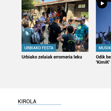
URBIAKO FESTA
MUSIK
Urbiako zelaiak erromeria leku
Odik be
'KimiK'
KIROLA