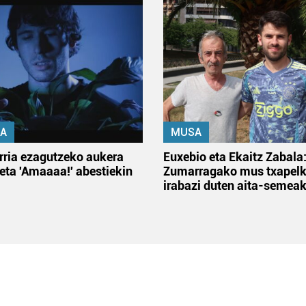
A
MUSA
rria ezagutzeko aukera
Euxebio eta Ekaitz Zabala
 eta 'Amaaaa!' abestiekin
Zumarragako mus txapelk
irabazi duten aita-semea