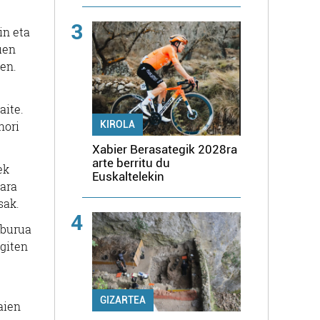
3
in eta
uen
ten.
aite.
hori
KIROLA
Xabier Berasategik 2028ra
arte berritu du
ek
Euskaltelekin
gara
sak.
4
 burua
egiten
GIZARTEA
aien