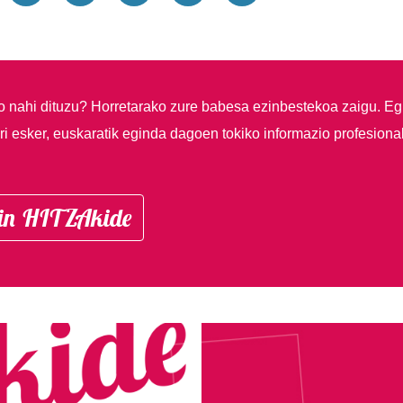
so nahi dituzu?
Horretarako zure babesa ezinbestekoa zaigu. Eg
i esker, euskaratik eginda dagoen tokiko informazio profesiona
in HITZAkide