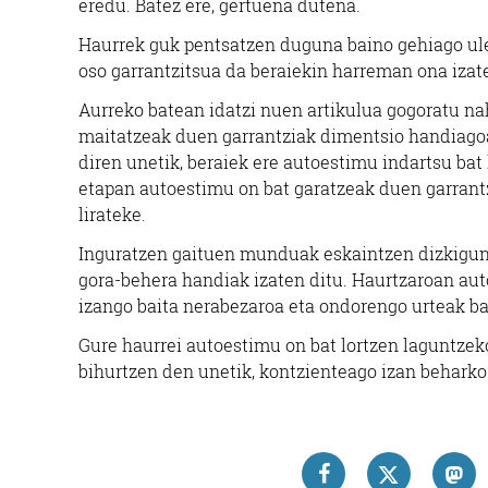
eredu. Batez ere, gertuena dutena.
Haurrek guk pentsatzen duguna baino gehiago ule
oso garrantzitsua da beraiekin harreman ona izat
Aurreko batean idatzi nuen artikulua gogoratu nah
maitatzeak duen garrantziak dimentsio handiagoa
diren unetik, beraiek ere autoestimu indartsu bat 
etapan autoestimu on bat garatzeak duen garrantz
lirateke.
Inguratzen gaituen munduak eskaintzen dizkigun 
gora-behera handiak izaten ditu. Haurtzaroan auto
izango baita nerabezaroa eta ondorengo urteak ba
Gure haurrei autoestimu on bat lortzen laguntzeko
bihurtzen den unetik, kontzienteago izan beharko