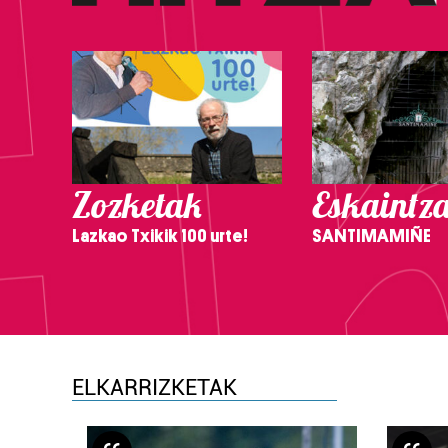
Zozketak
Eskaintz
Lazkao Txikik 100 urte!
SANTIMAMIÑE
ELKARRIZKETAK