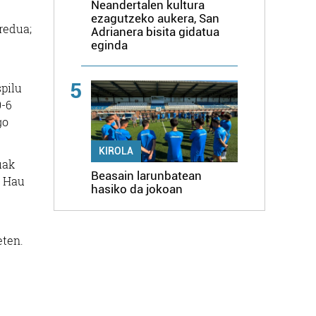
Neandertalen kultura
ezagutzeko aukera, San
redua;
Adrianera bisita gidatua
eginda
5
pilu
0-6
go
KIROLA
uak
Beasain larunbatean
. Hau
hasiko da jokoan
eten.