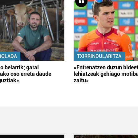
BOLADA
TXIRRINDULARITZA
o belarrik; garai
«Entrenatzen duzun bidee
ako oso erreta daude
lehiatzeak gehiago motib
guztiak»
zaitu»