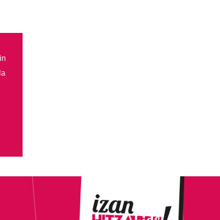
in
la