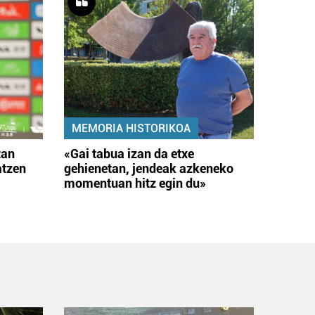
MEMORIA HISTORIKOA
tan
«Gai tabua izan da etxe
atzen
gehienetan, jendeak azkeneko
momentuan hitz egin du»