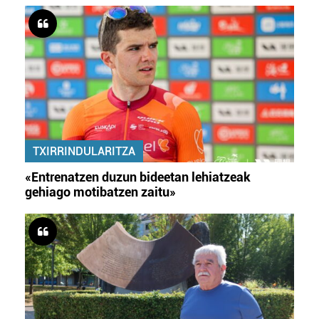
TXIRRINDULARITZA
«Entrenatzen duzun bideetan lehiatzeak
gehiago motibatzen zaitu»