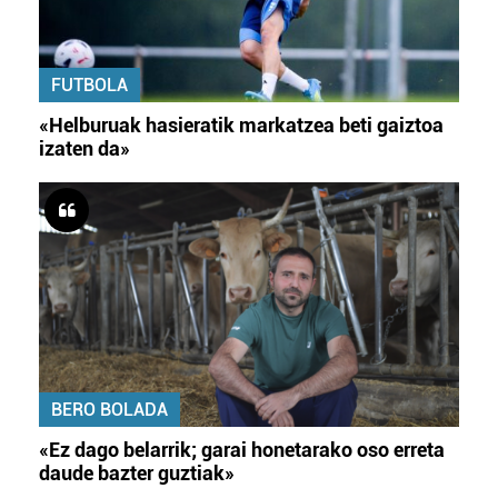
FUTBOLA
«Helburuak hasieratik markatzea beti gaiztoa
izaten da»
BERO BOLADA
«Ez dago belarrik; garai honetarako oso erreta
daude bazter guztiak»