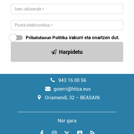
Pribatutasun Politika
irakurri eta onartzen dut.
Harpidetu
943 16 00 56
goierri@hitza.eus
Oriamendi, 32 – BEASAIN
Nor gara