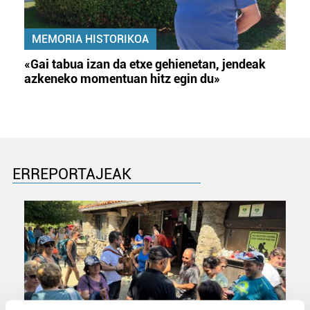
MEMORIA HISTORIKOA
«Gai tabua izan da etxe gehienetan, jendeak
azkeneko momentuan hitz egin du»
ERREPORTAJEAK