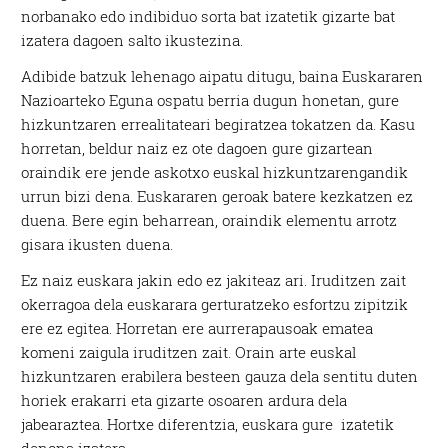
norbanako edo indibiduo sorta bat izatetik gizarte bat
izatera dagoen salto ikustezina.
Adibide batzuk lehenago aipatu ditugu, baina Euskararen
Nazioarteko Eguna ospatu berria dugun honetan, gure
hizkuntzaren errealitateari begiratzea tokatzen da. Kasu
horretan, beldur naiz ez ote dagoen gure gizartean
oraindik ere jende askotxo euskal hizkuntzarengandik
urrun bizi dena. Euskararen geroak batere kezkatzen ez
duena. Bere egin beharrean, oraindik elementu arrotz
gisara ikusten duena.
Ez naiz euskara jakin edo ez jakiteaz ari. Iruditzen zait
okerragoa dela euskarara gerturatzeko esfortzu zipitzik
ere ez egitea. Horretan ere aurrerapausoak ematea
komeni zaigula iruditzen zait. Orain arte euskal
hizkuntzaren erabilera besteen gauza dela sentitu duten
horiek erakarri eta gizarte osoaren ardura dela
jabearaztea. Hortxe diferentzia, euskara gure izatetik