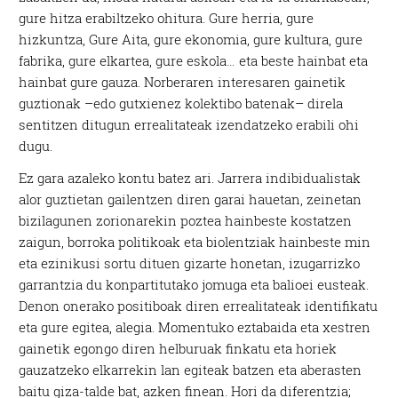
gure hitza erabiltzeko ohitura. Gure herria, gure
hizkuntza, Gure Aita, gure ekonomia, gure kultura, gure
fabrika, gure elkartea, gure eskola… eta beste hainbat eta
hainbat gure gauza. Norberaren interesaren gainetik
guztionak –edo gutxienez kolektibo batenak– direla
sentitzen ditugun errealitateak izendatzeko erabili ohi
dugu.
Ez gara azaleko kontu batez ari. Jarrera indibidualistak
alor guztietan gailentzen diren garai hauetan, zeinetan
bizilagunen zorionarekin poztea hainbeste kostatzen
zaigun, borroka politikoak eta biolentziak hainbeste min
eta ezinikusi sortu dituen gizarte honetan, izugarrizko
garrantzia du konpartitutako jomuga eta balioei eusteak.
Denon onerako positiboak diren errealitateak identifikatu
eta gure egitea, alegia. Momentuko eztabaida eta xestren
gainetik egongo diren helburuak finkatu eta horiek
gauzatzeko elkarrekin lan egiteak batzen eta aberasten
baitu giza-talde bat, azken finean. Hori da diferentzia;