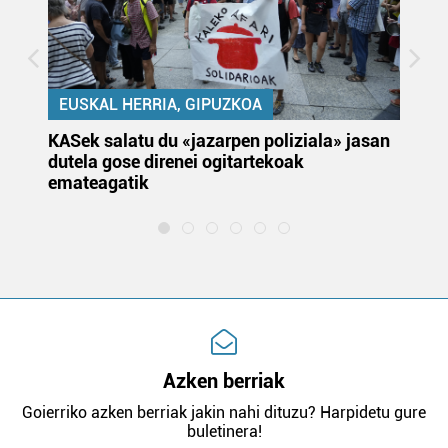
EUSKAL HERRIA, GIPUZKOA
KASek salatu du «jazarpen poliziala» jasan
Pa
dutela gose direnei ogitartekoak
da
emateagatik
«s
Azken berriak
Goierriko azken berriak jakin nahi dituzu? Harpidetu gure
buletinera!