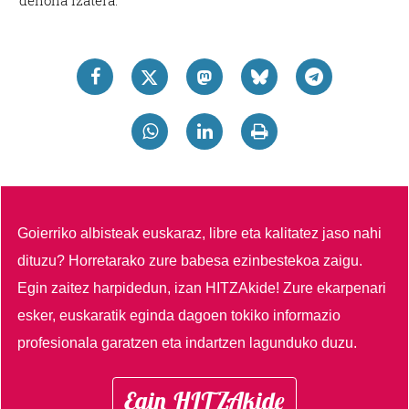
denona izatera.
Goierriko albisteak euskaraz, libre eta kalitatez jaso nahi
dituzu?
Horretarako zure babesa ezinbestekoa zaigu.
Egin zaitez harpidedun, izan HITZAkide!
Zure ekarpenari
esker, euskaratik eginda dagoen tokiko informazio
profesionala garatzen eta indartzen lagunduko duzu.
Egin HITZAkide