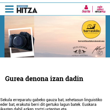
Sartu
Gurea denona izan dadin
Sekula erreparatu gabeko gauza bat, xehetasun linguistiko
eder bat, erakutsi berri dit gertuko lagun batek. Euskara
ikasten dabil azken zortzi urteotan eta
...