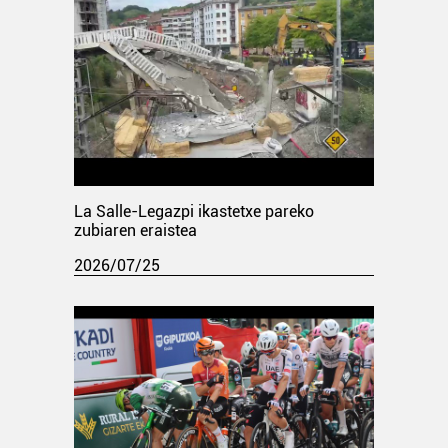
La Salle-Legazpi ikastetxe pareko
zubiaren eraistea
2026/07/25