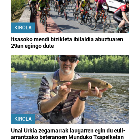
KIROLA
Itsasoko mendi bizikleta ibilaldia abuztuaren
29an egingo dute
KIROLA
Unai Urkia zegamarrak laugarren egin du euli-
arrantzako beteranoen Munduko Txapelketan