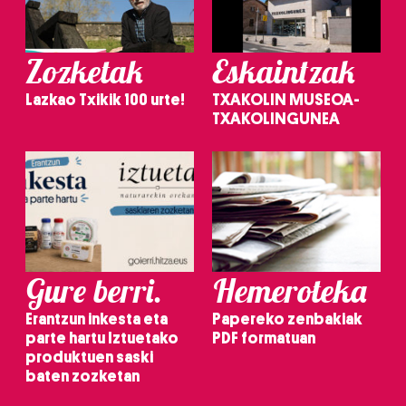
Zozketak
Eskaintzak
Lazkao Txikik 100 urte!
TXAKOLIN MUSEOA-
TXAKOLINGUNEA
Gure berri.
Hemeroteka
Erantzun inkesta eta
Papereko zenbakiak
parte hartu Iztuetako
PDF formatuan
produktuen saski
baten zozketan