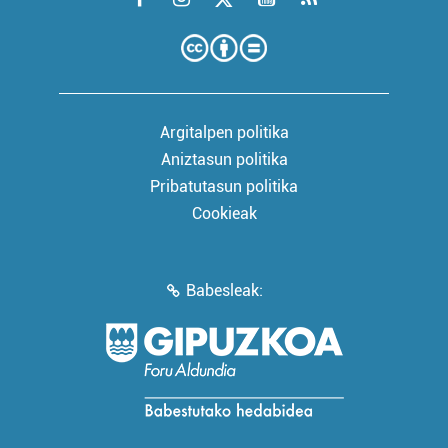
Argitalpen politika
Aniztasun politika
Pribatutasun politika
Cookieak
Babesleak: