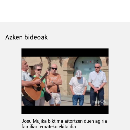
Azken bideoak
Josu Mujika biktima aitortzen duen agiria
familiari emateko ekitaldia