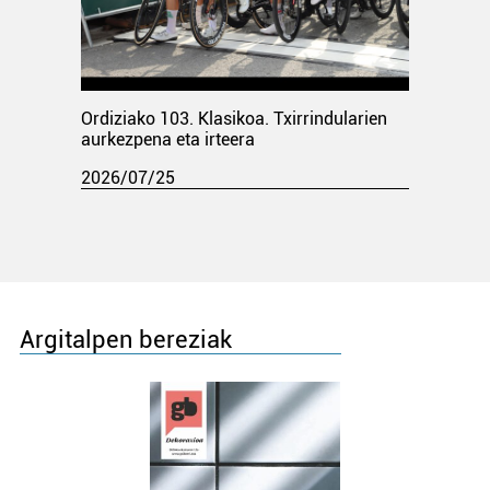
Ordiziako 103. Klasikoa. Txirrindularien
aurkezpena eta irteera
2026/07/25
Argitalpen bereziak