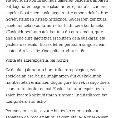
eta segituan konturatu naiz galderak baduela tranparen
bat, lagunaren begitarte jolastiari erreparatuta. Izan ere,
aspaldi ikasi zuen euskaltegian nire amona dela bi hitz
horien itzulpen hitzez-hitzezkoa. Galderaren zentzuaz
jabetu naizela ikusita, aurre hartu dit zera kontatzeko:
«Euskaldunzahar batek kontatu dit gure amona, gure
anaia edo gure jaiotetxea erabiltzen dela euskaraz, eta
gaztelaniaz esaldi horiek lehen pertsona singularrean
esaten direla, aldiz. Oso polita iruditu zait!».
Polita eta adierazgarria, bai horixe!
Ez daukat jakinduria handirik antropologian, ezta
soziologian ere, baina imajinatzen dut euskaldunok
hainbestetan erabiltzen dugun gure horrek izango duela
esanahi historikoren bat. Euskal kulturari egotzi izan
zaion izaera kolektibistaren sintoma linguistikoren bat
izango dela, ziur asko.
Pentsatzen jarrita, gizarte bizitzako eremu askotara
zabaltzen da, modu natural askoan eta ia-ia oharkabean,