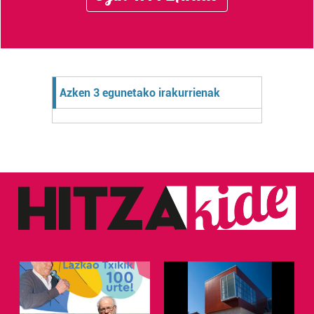
Azken 3 egunetako irakurrienak