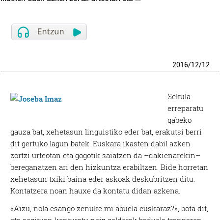
2016
/
12
/
12
Sekula
erreparatu
gabeko
gauza bat, xehetasun linguistiko eder bat, erakutsi berri
dit gertuko lagun batek. Euskara ikasten dabil azken
zortzi urteotan eta gogotik saiatzen da –dakienarekin–
bereganatzen ari den hizkuntza erabiltzen. Bide horretan
xehetasun txiki baina eder askoak deskubritzen ditu.
Kontatzera noan hauxe da kontatu didan azkena.
«Aizu, nola esango zenuke mi abuela euskaraz?», bota dit,