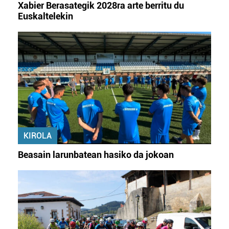
Xabier Berasategik 2028ra arte berritu du
Euskaltelekin
KIROLA
Beasain larunbatean hasiko da jokoan