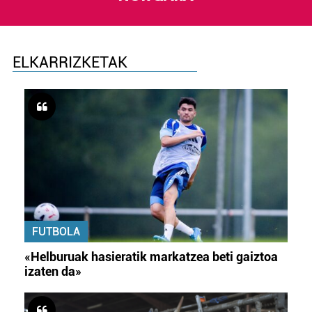
ELKARRIZKETAK
FUTBOLA
«Helburuak hasieratik markatzea beti gaiztoa
izaten da»