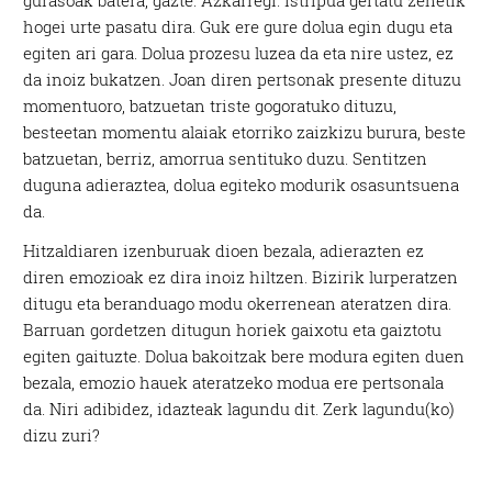
gurasoak batera, gazte. Azkarregi. Istripua gertatu zenetik
hogei urte pasatu dira. Guk ere gure dolua egin dugu eta
egiten ari gara. Dolua prozesu luzea da eta nire ustez, ez
da inoiz bukatzen. Joan diren pertsonak presente dituzu
momentuoro, batzuetan triste gogoratuko dituzu,
besteetan momentu alaiak etorriko zaizkizu burura, beste
batzuetan, berriz, amorrua sentituko duzu. Sentitzen
duguna adieraztea, dolua egiteko modurik osasuntsuena
da.
Hitzaldiaren izenburuak dioen bezala, adierazten ez
diren emozioak ez dira inoiz hiltzen. Bizirik lurperatzen
ditugu eta beranduago modu okerrenean ateratzen dira.
Barruan gordetzen ditugun horiek gaixotu eta gaiztotu
egiten gaituzte. Dolua bakoitzak bere modura egiten duen
bezala, emozio hauek ateratzeko modua ere pertsonala
da. Niri adibidez, idazteak lagundu dit. Zerk lagundu(ko)
dizu zuri?