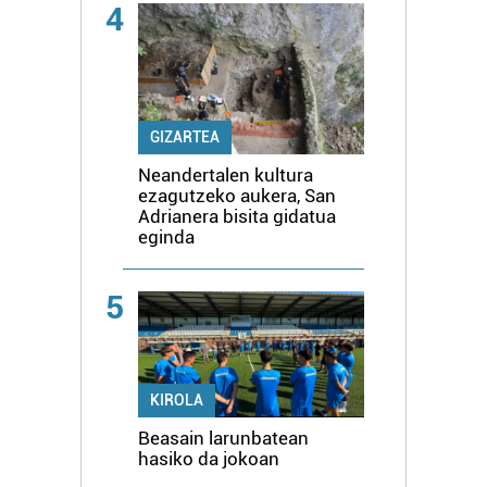
4
GIZARTEA
Neandertalen kultura
ezagutzeko aukera, San
Adrianera bisita gidatua
eginda
5
KIROLA
Beasain larunbatean
hasiko da jokoan