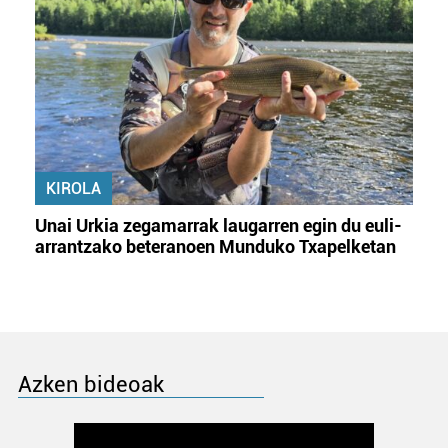
KIROLA
Unai Urkia zegamarrak laugarren egin du euli-
arrantzako beteranoen Munduko Txapelketan
Azken bideoak