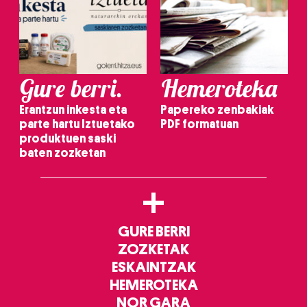
Gure berri.
Hemeroteka
Erantzun inkesta eta
Papereko zenbakiak
parte hartu Iztuetako
PDF formatuan
produktuen saski
baten zozketan
+
GURE BERRI
ZOZKETAK
ESKAINTZAK
HEMEROTEKA
NOR GARA