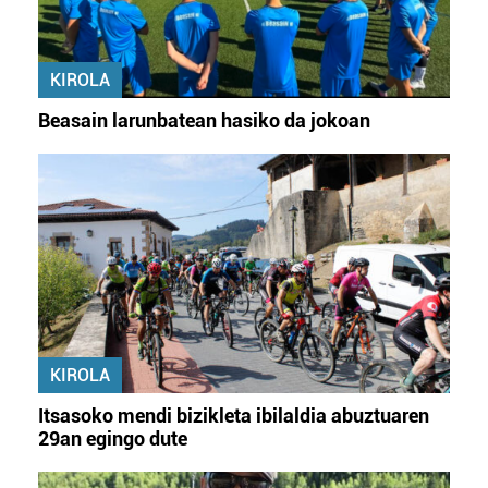
KIROLA
Beasain larunbatean hasiko da jokoan
KIROLA
Itsasoko mendi bizikleta ibilaldia abuztuaren
29an egingo dute