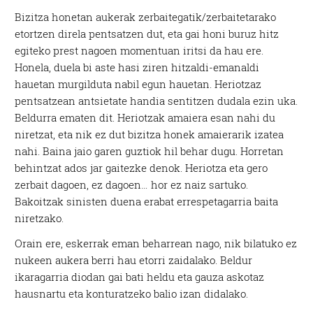
Bizitza honetan aukerak zerbaitegatik/zerbaitetarako
etortzen direla pentsatzen dut, eta gai honi buruz hitz
egiteko prest nagoen momentuan iritsi da hau ere.
Honela, duela bi aste hasi ziren hitzaldi-emanaldi
hauetan murgilduta nabil egun hauetan. Heriotzaz
pentsatzean antsietate handia sentitzen dudala ezin uka.
Beldurra ematen dit. Heriotzak amaiera esan nahi du
niretzat, eta nik ez dut bizitza honek amaierarik izatea
nahi. Baina jaio garen guztiok hil behar dugu. Horretan
behintzat ados jar gaitezke denok. Heriotza eta gero
zerbait dagoen, ez dagoen… hor ez naiz sartuko.
Bakoitzak sinisten duena erabat errespetagarria baita
niretzako.
Orain ere, eskerrak eman beharrean nago, nik bilatuko ez
nukeen aukera berri hau etorri zaidalako. Beldur
ikaragarria diodan gai bati heldu eta gauza askotaz
hausnartu eta konturatzeko balio izan didalako.