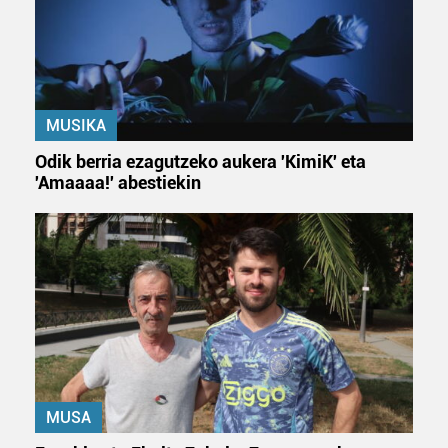
Webgune honek cookie propioak eta hirugarrenen cookie-
fitxategiak erabiltzen ditu. Zure esperientzia eta
zerbitzuak hobetzeko asmoz, cookie teknologiaz
baliatzen gara. Ohar hau onartuz gero, teknologia hori
erabiltzeko baimen esplizitua ematen diguzu.
Gehiago
MUSIKA
irakurri
Odik berria ezagutzeko aukera 'KimiK' eta
'Amaaaa!' abestiekin
MUSA