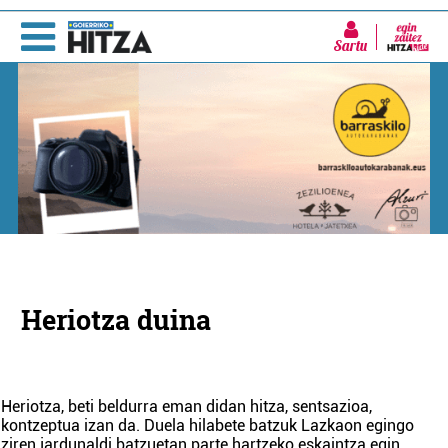
Sartu
Heriotza duina
Heriotza, beti beldurra eman didan hitza, sentsazioa,
kontzeptua izan da. Duela hilabete batzuk Lazkaon egingo
ziren jardunaldi batzuetan parte hartzeko eskaintza egin
...