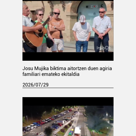
Josu Mujika biktima aitortzen duen agiria
familiari emateko ekitaldia
2026/07/29