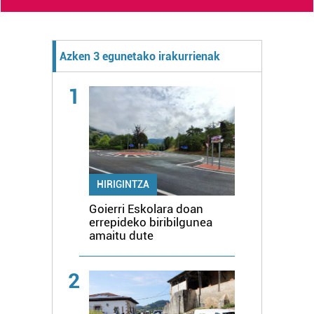
Azken 3 egunetako irakurrienak
1
HIRIGINTZA
Goierri Eskolara doan
errepideko biribilgunea
amaitu dute
2