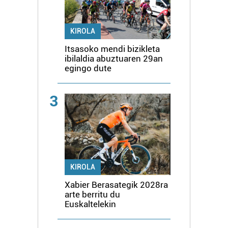
KIROLA
Itsasoko mendi bizikleta
ibilaldia abuztuaren 29an
egingo dute
3
KIROLA
Xabier Berasategik 2028ra
arte berritu du
Euskaltelekin