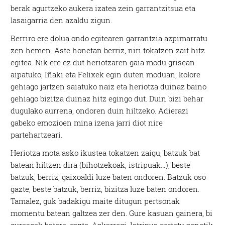
berak agurtzeko aukera izatea zein garrantzitsua eta
lasaigarria den azaldu zigun.
Berriro ere dolua ondo egitearen garrantzia azpimarratu
zen hemen. Aste honetan berriz, niri tokatzen zait hitz
egitea. Nik ere ez dut heriotzaren gaia modu grisean
aipatuko, Iñaki eta Felixek egin duten moduan, kolore
gehiago jartzen saiatuko naiz eta heriotza duinaz baino
gehiago bizitza duinaz hitz egingo dut. Duin bizi behar
dugulako aurrena, ondoren duin hiltzeko. Adierazi
gabeko emozioen mina izena jarri diot nire
partehartzeari.
Heriotza mota asko ikustea tokatzen zaigu, batzuk bat
batean hiltzen dira (bihotzekoak, istripuak…), beste
batzuk, berriz, gaixoaldi luze baten ondoren. Batzuk oso
gazte, beste batzuk, berriz, bizitza luze baten ondoren.
Tamalez, guk badakigu maite ditugun pertsonak
momentu batean galtzea zer den. Gure kasuan gainera, bi