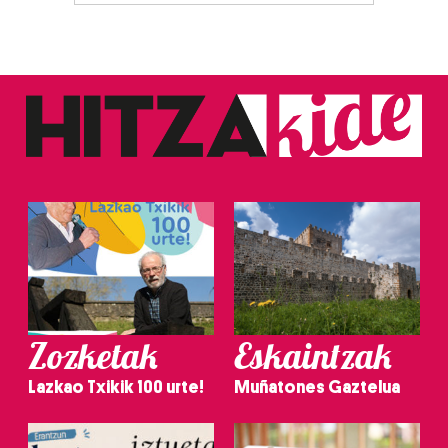
Zozketak
Eskaintzak
Lazkao Txikik 100 urte!
Muñatones Gaztelua