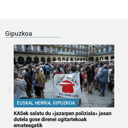
Gipuzkoa
EUSKAL HERRIA, GIPUZKOA
KASek salatu du «jazarpen poliziala» jasan
Pa
dutela gose direnei ogitartekoak
da
emateagatik
«s