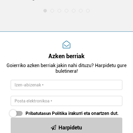
Azken berriak
Goierriko azken berriak jakin nahi dituzu? Harpidetu gure
buletinera!
Pribatutasun Politika
irakurri eta onartzen dut.
Harpidetu