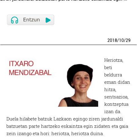
2018
/
10
/
29
Heriotza,
beti
beldurra
eman didan
hitza,
sentsazioa,
kontzeptua
izan da.
Duela hilabete batzuk Lazkaon egingo ziren jardunaldi
batzuetan parte hartzeko eskaintza egin zidaten eta gaia
zein izango eta hori: heriotza, heriotza duina.