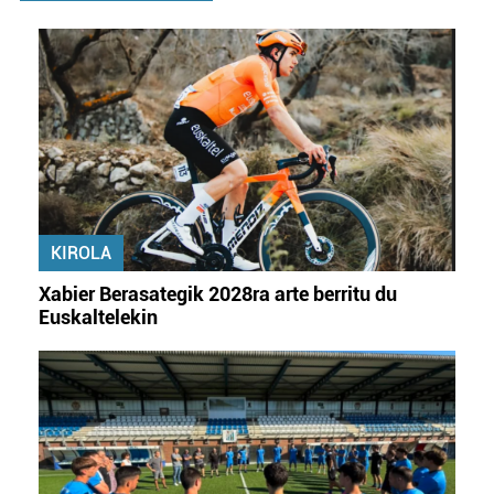
KIROLA
Xabier Berasategik 2028ra arte berritu du
Euskaltelekin