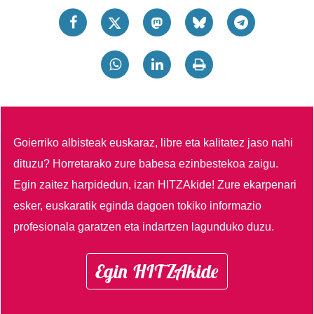
Goierriko albisteak euskaraz, libre eta kalitatez jaso nahi
dituzu?
Horretarako zure babesa ezinbestekoa zaigu.
Egin zaitez harpidedun, izan HITZAkide!
Zure ekarpenari
esker, euskaratik eginda dagoen tokiko informazio
profesionala garatzen eta indartzen lagunduko duzu.
Egin HITZAkide