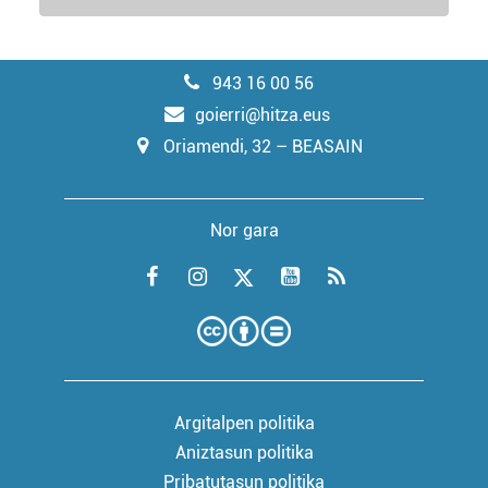
943 16 00 56
goierri@hitza.eus
Oriamendi, 32 – BEASAIN
Nor gara
Argitalpen politika
Aniztasun politika
Pribatutasun politika