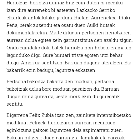
Heriotzaz, heriotza duinaz hitz egin duten bi mediku
izan dira aurreneko bi asteetan Lazkaoko Gerriko
elkarteak antolatutako jardunaldietan. Aurrenekoa, Iñaki
Peña, berak zuzendu eta osatu duen Aulki hutsak
dokumentalarekin. Maite ditugun pertsonen heriotzaren
aurrean dolua egitea zein garrantzitsua den azaldu zigun.
Ondo egindako dolu batek heriotza hori hobeto eramaten
lagunduko digu. Gure buruari triste egoten utzi behar
diogu. Amorrua sentitzen. Barruan duguna ateratzen. Eta
bakarrik ezin badugu, laguntza eskatzen.
Pertsona bakoitza bakarra den moduan, pertsona
bakoitzak dolua bere moduan pasatzen du. Barruan
dugun mina gurea da, beste inork ezin du guregatik
sentitu.
Bigarrena Felix Zubia izan zen, zainketa intentsiboetako
medikua . Felixek, heriotzaren aurrean medikuen
eginkizuna gaixoei laguntzea dela azpimarratu zuen.
Bakean hiltzeak duen garrantzia, familiak eta gaixoak