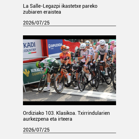
La Salle-Legazpi ikastetxe pareko
zubiaren eraistea
2026/07/25
Ordiziako 103. Klasikoa. Txirrindularien
aurkezpena eta irteera
2026/07/25