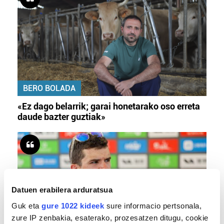
BERO BOLADA
«Ez dago belarrik; garai honetarako oso erreta
daude bazter guztiak»
Datuen erabilera arduratsua
Guk eta
gure 1022 kideek
sure informacio pertsonala,
zure IP zenbakia, esaterako, prozesatzen ditugu, cookie