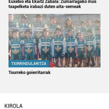
Euxebio eta Ekaitz Zabala: Zumarragako mus
txapelketa irabazi duten aita-semeak
TXIRRINDULARITZA
Tourreko goierritarrak
KIROLA