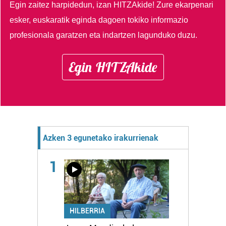
Egin zaitez harpidedun, izan HITZAkide!
Zure ekarpenari
esker, euskaratik eginda dagoen tokiko informazio
profesionala garatzen eta indartzen lagunduko duzu.
Egin HITZAkide
Azken 3 egunetako irakurrienak
1
HILBERRIA