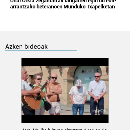
Unai Urkia zegamarrak laugarren egin du euli-
arrantzako beteranoen Munduko Txapelketan
Azken bideoak