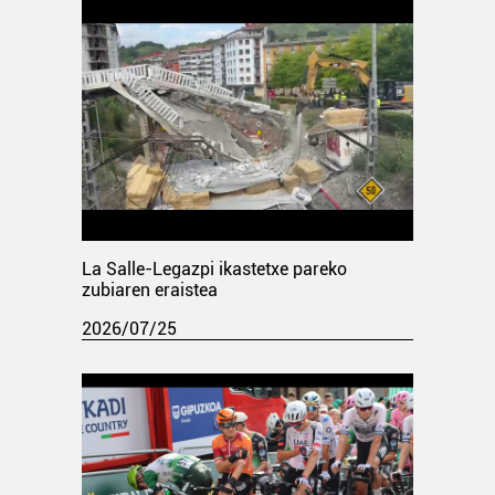
La Salle-Legazpi ikastetxe pareko
zubiaren eraistea
2026/07/25