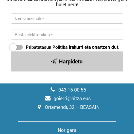
buletinera!
Pribatutasun Politika
irakurri eta onartzen dut.
Harpidetu
943 16 00 56
goierri@hitza.eus
Oriamendi, 32 – BEASAIN
Nor gara