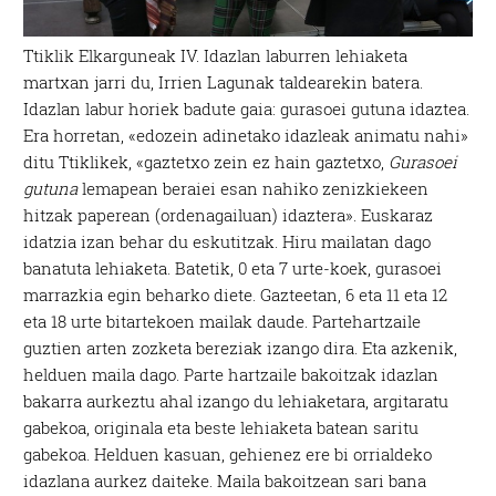
Ttiklik Elkarguneak IV. Idazlan laburren lehiaketa
martxan jarri du, Irrien Lagunak taldearekin batera.
Idazlan labur horiek badute gaia: gurasoei gutuna idaztea.
Era horretan, «edozein adinetako idazleak animatu nahi»
ditu Ttiklikek, «gaztetxo zein ez hain gaztetxo,
Gurasoei
gutuna
lemapean beraiei esan nahiko zenizkiekeen
hitzak paperean (ordenagailuan) idaztera». Euskaraz
idatzia izan behar du eskutitzak. Hiru mailatan dago
banatuta lehiaketa. Batetik, 0 eta 7 urte-koek, gurasoei
marrazkia egin beharko diete. Gazteetan, 6 eta 11 eta 12
eta 18 urte bitartekoen mailak daude. Partehartzaile
guztien arten zozketa bereziak izango dira. Eta azkenik,
helduen maila dago. Parte hartzaile bakoitzak idazlan
bakarra aurkeztu ahal izango du lehiaketara, argitaratu
gabekoa, originala eta beste lehiaketa batean saritu
gabekoa. Helduen kasuan, gehienez ere bi orrialdeko
idazlana aurkez daiteke. Maila bakoitzean sari bana