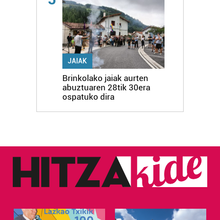
JAIAK
Brinkolako jaiak aurten
abuztuaren 28tik 30era
ospatuko dira