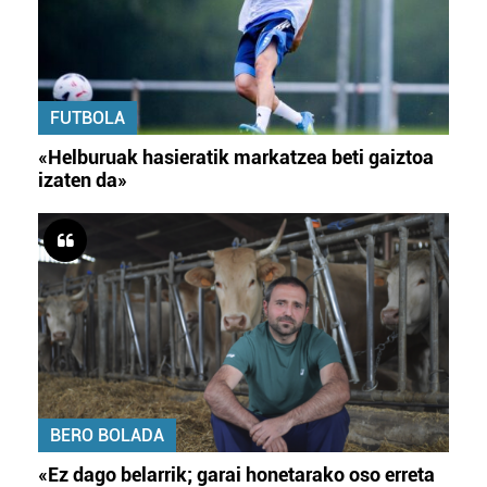
FUTBOLA
«Helburuak hasieratik markatzea beti gaiztoa
izaten da»
BERO BOLADA
«Ez dago belarrik; garai honetarako oso erreta