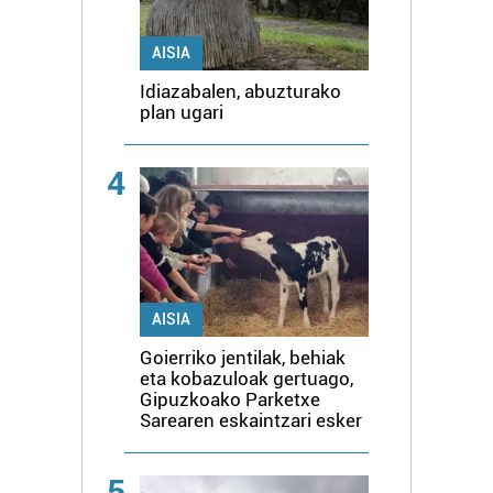
AISIA
Idiazabalen, abuzturako
plan ugari
4
AISIA
Goierriko jentilak, behiak
eta kobazuloak gertuago,
Gipuzkoako Parketxe
Sarearen eskaintzari esker
5