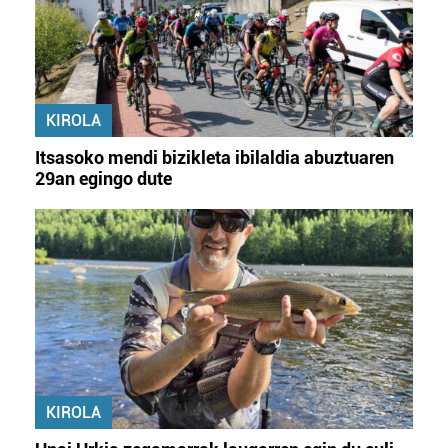
KIROLA
Itsasoko mendi bizikleta ibilaldia abuztuaren
29an egingo dute
KIROLA