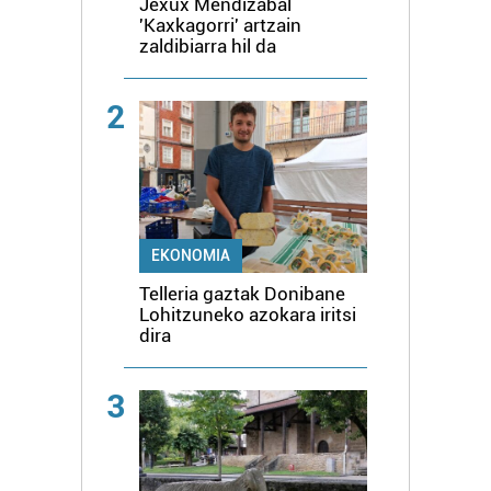
Jexux Mendizabal
'Kaxkagorri' artzain
zaldibiarra hil da
2
EKONOMIA
Telleria gaztak Donibane
Lohitzuneko azokara iritsi
dira
3