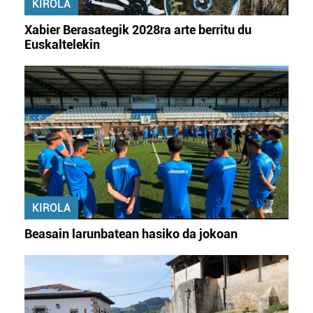
KIROLA
Xabier Berasategik 2028ra arte berritu du
Euskaltelekin
KIROLA
Beasain larunbatean hasiko da jokoan