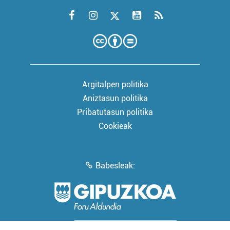
Argitalpen politika
Aniztasun politika
Pribatutasun politika
Cookieak
Babesleak: