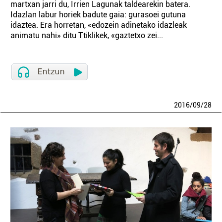
martxan jarri du, Irrien Lagunak taldearekin batera.
Idazlan labur horiek badute gaia: gurasoei gutuna
idaztea. Era horretan, «edozein adinetako idazleak
animatu nahi» ditu Ttiklikek, «gaztetxo zei...
2016
/
09
/
28