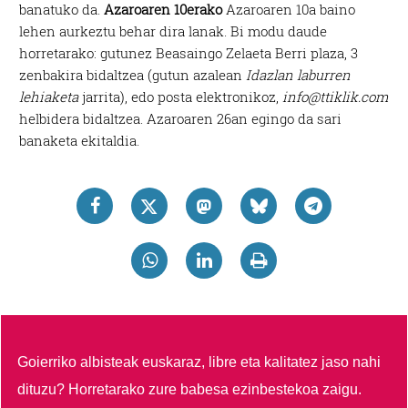
banatuko da.
Azaroaren 10erako
Azaroaren 10a baino
lehen aurkeztu behar dira lanak. Bi modu daude
horretarako: gutunez Beasaingo Zelaeta Berri plaza, 3
zenbakira bidaltzea (gutun azalean
Idazlan laburren
lehiaketa
jarrita), edo posta elektronikoz,
info@ttiklik.com
helbidera bidaltzea. Azaroaren 26an egingo da sari
banaketa ekitaldia.
Goierriko albisteak euskaraz, libre eta kalitatez jaso nahi
dituzu?
Horretarako zure babesa ezinbestekoa zaigu.