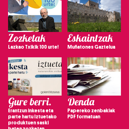
Zozketak
Eskaintzak
Lazkao Txikik 100 urte!
Muñatones Gaztelua
Gure berri.
Denda
Erantzun inkesta eta
Papereko zenbakiak
parte hartu Iztuetako
PDF formatuan
produktuen saski
baten zozketan