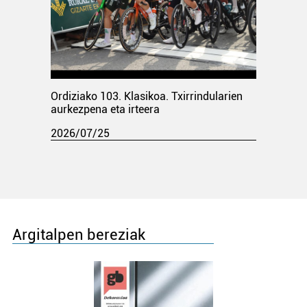
Ordiziako 103. Klasikoa. Txirrindularien
aurkezpena eta irteera
2026/07/25
Argitalpen bereziak