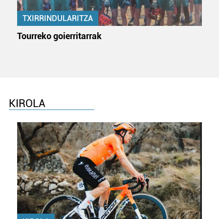
TXIRRINDULARITZA
Tourreko goierritarrak
KIROLA