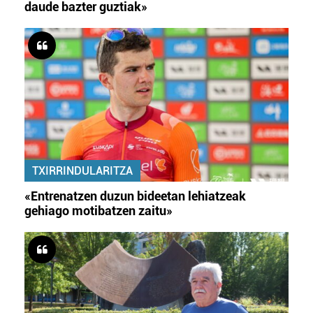
daude bazter guztiak»
TXIRRINDULARITZA
«Entrenatzen duzun bideetan lehiatzeak
gehiago motibatzen zaitu»