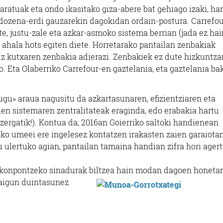
aratuak eta ondo ikasitako giza-abere bat gehiago izaki, ha
 dozena-erdi gauzarekin dagokidan ordain-postura. Carrefo
te, justu-zale eta azkar-asmoko sistema berrian (jada ez hai
 ahala hots egiten diete. Horretarako pantailan zenbakiak
uz kutxaren zenbakia adierazi. Zenbakiek ez dute hizkuntza
. Eta Olaberriko Carrefour-en gaztelania, eta gaztelania ba
ugu» araua nagusitu da azkartasunaren, efizientziaren eta
en sistemaren zentralitateak eraginda, edo erabakia hartu
 zergatik!). Kontua da, 2016an Goierriko saltoki handienean
iko umeei ere ingelesez kontatzen irakasten zaien garaiotan
 ulertuko agian, pantailan tamaina handian zifra hori ager
 konpontzeko sinadurak biltzea hain modan dagoen honeta
zaigun duintasunez