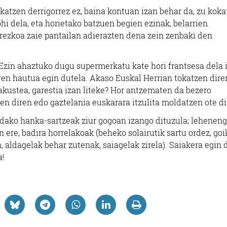
katzen derrigorrez ez, baina kontuan izan behar da, zu kok
ohi dela, eta horietako batzuen begien ezinak, belarrien
rrezkoa zaie pantailan adierazten dena zein zenbaki den
 Ezin ahaztuko dugu supermerkatu kate hori frantsesa dela i
ren hautua egin dutela. Akaso Euskal Herrian tokatzen dire
kustea, garestia izan liteke? Hor antzematen da bezero
en diren edo gaztelania euskarara itzulita moldatzen ote di
dako hanka-sartzeak ziur gogoan izango dituzula; lehenen
 ere, badira horrelakoak (beheko solairutik sartu ordez, goi
, aldagelak behar zutenak, saiagelak zirela). Saiakera egin 
a!