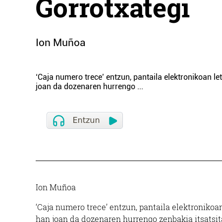
Gorrotxategi
Ion Muñoa
‘Caja numero trece’ entzun, pantaila elektronikoan let
joan da dozenaren hurrengo
...
Ion Muñoa
‘Caja numero trece’ entzun, pantaila elektronikoan 
han joan da dozenaren hurrengo zenbakia itsatsit