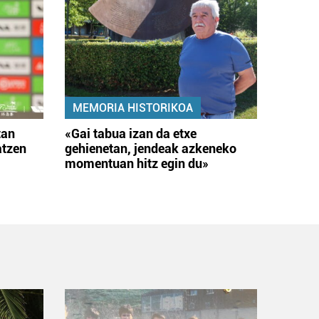
MEMORIA HISTORIKOA
tan
«Gai tabua izan da etxe
atzen
gehienetan, jendeak azkeneko
momentuan hitz egin du»