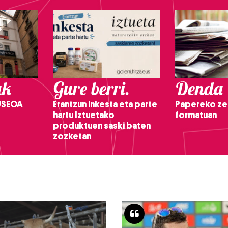
ak
Gure berri.
Denda
USEOA
Erantzun inkesta eta parte
Papereko ze
hartu Iztuetako
formatuan
produktuen saski baten
zozketan