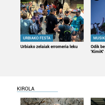
URBIAKO FESTA
MUSIK
Urbiako zelaiak erromeria leku
Odik be
'KimiK'
KIROLA