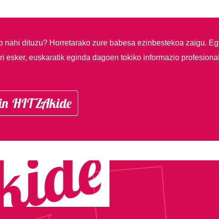
so nahi dituzu?
Horretarako zure babesa ezinbestekoa zaigu. Eg
i esker, euskaratik eginda dagoen tokiko informazio profesiona
in HITZAkide