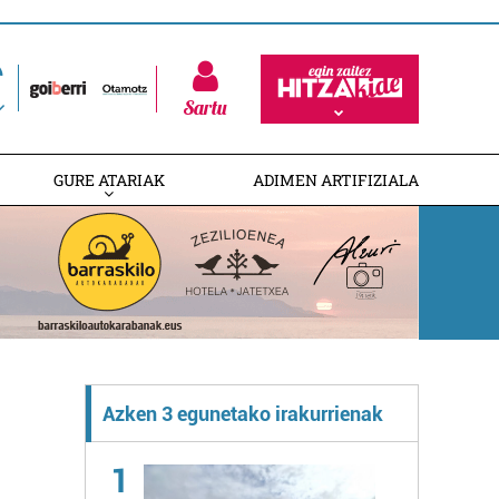
Sartu
GURE ATARIAK
ADIMEN ARTIFIZIALA
Azken 3 egunetako irakurrienak
1