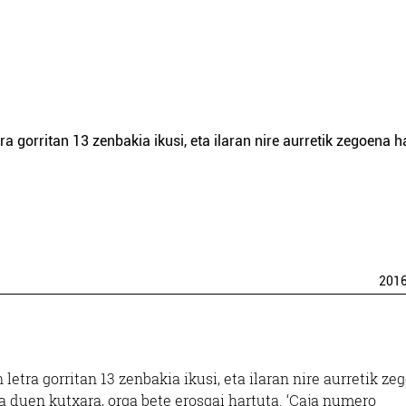
ra gorritan 13 zenbakia ikusi, eta ilaran nire aurretik zegoena 
201
letra gorritan 13 zenbakia ikusi, eta ilaran nire aurretik ze
a duen kutxara, orga bete erosgai hartuta. ‘Caja numero