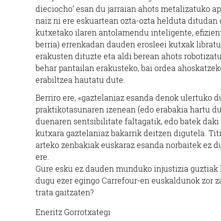
dieciocho’ esan du jarraian ahots metalizatuko ap
naiz ni ere eskuartean ozta-ozta helduta ditudan
kutxetako ilaren antolamendu inteligente, efizien
berria) errenkadan dauden erosleei kutxak libratu
erakusten dituzte eta aldi berean ahots robotizat
behar pantailan erakusteko, bai ordea ahoskatzeko
erabiltzea hautatu dute.
Berriro ere, «gaztelaniaz esanda denok ulertuko d
praktikotasunaren izenean (edo erabakia hartu du
duenaren sentsibilitate faltagatik, edo batek daki
kutxara gaztelaniaz bakarrik deitzen digutela. Tit
arteko zenbakiak euskaraz esanda norbaitek ez du
ere.
Gure esku ez dauden munduko injustizia guztiak
dugu ezer egingo Carrefour-en euskaldunok zor 
trata gaitzaten?
Eneritz Gorrotxategi