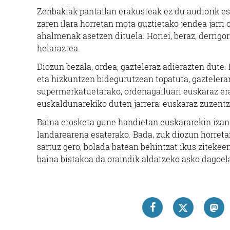
Zenbakiak pantailan erakusteak ez du audiorik es
zaren ilara horretan mota guztietako jendea jarri 
ahalmenak asetzen dituela. Horiei, beraz, derrigo
helaraztea.
Diozun bezala, ordea, gazteleraz adierazten dute.
eta hizkuntzen bidegurutzean topatuta, gaztelera
supermerkatuetarako, ordenagailuari euskaraz era
euskaldunarekiko duten jarrera: euskaraz zuzentz
Baina erosketa gune handietan euskararekin izan
landarearena esaterako. Bada, zuk diozun horretan
sartuz gero, bolada batean behintzat ikus zitekeen
baina bistakoa da oraindik aldatzeko asko dagoel