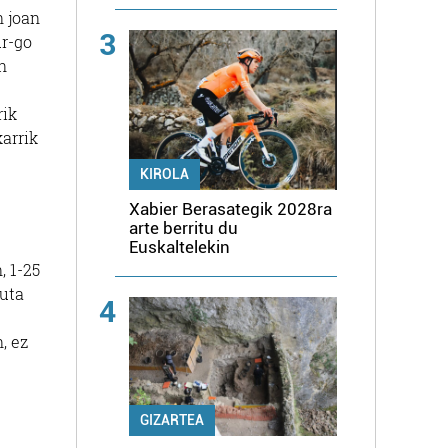
n joan
3
ur-go
n
rik
karrik
KIROLA
Xabier Berasategik 2028ra
arte berritu du
Euskaltelekin
, 1-25
tuta
4
n,
ez
GIZARTEA