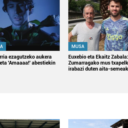
A
MUSA
rria ezagutzeko aukera
Euxebio eta Ekaitz Zabala
 eta 'Amaaaa!' abestiekin
Zumarragako mus txapelk
irabazi duten aita-semea