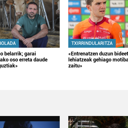
BOLADA
TXIRRINDULARITZA
o belarrik; garai
«Entrenatzen duzun bidee
ako oso erreta daude
lehiatzeak gehiago motib
guztiak»
zaitu»