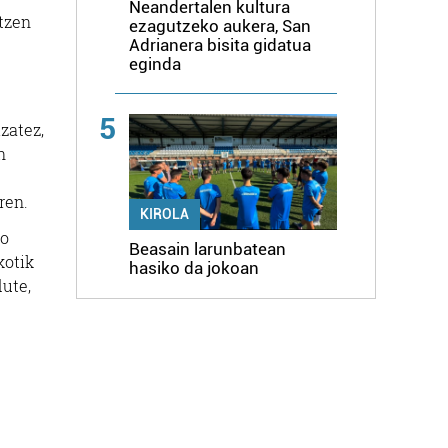
Neandertalen kultura
atzen
ezagutzeko aukera, San
Adrianera bisita gidatua
eginda
5
zatez,
n
ren.
KIROLA
go
Beasain larunbatean
kotik
hasiko da jokoan
dute,