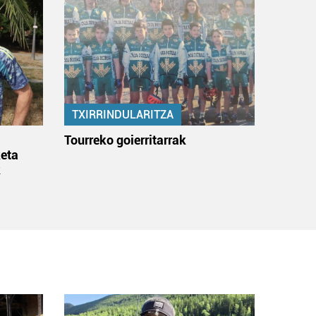
TXIRRINDULARITZA
:
Tourreko goierritarrak
eta
k