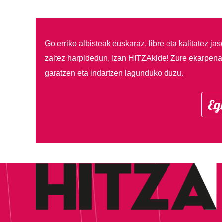
Goierriko albisteak euskaraz, libre eta kalitatez ja
zaitez harpidedun, izan HITZAkide!
Zure ekarpenar
garatzen eta indartzen lagunduko duzu.
Eg