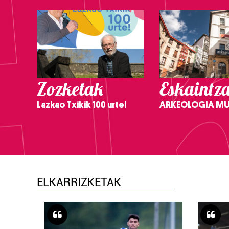
Zozketak
Eskaintz
Lazkao Txikik 100 urte!
ARKEOLOGIA M
ELKARRIZKETAK