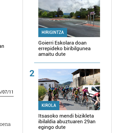
HIRIGINTZA
Goierri Eskolara doan
han
errepideko biribilgunea
amaitu dute
2
6
/
07
/
11
KIROLA
Itsasoko mendi bizikleta
ibilaldia abuztuaren 29an
goena
egingo dute