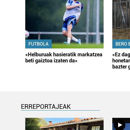
FUTBOLA
BERO 
«Helburuak hasieratik markatzea
«Ez dag
beti gaiztoa izaten da»
honetar
bazter 
ERREPORTAJEAK