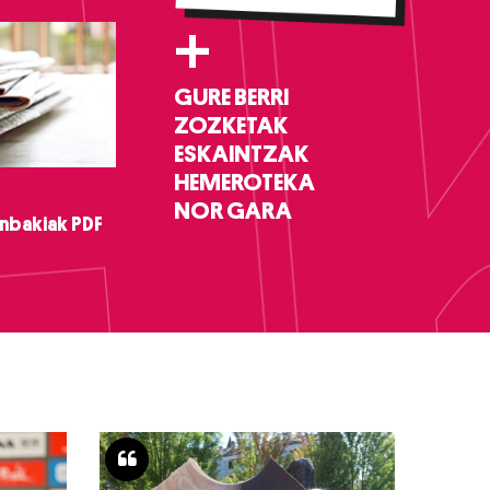
+
GURE BERRI
ZOZKETAK
ESKAINTZAK
HEMEROTEKA
NOR GARA
nbakiak PDF