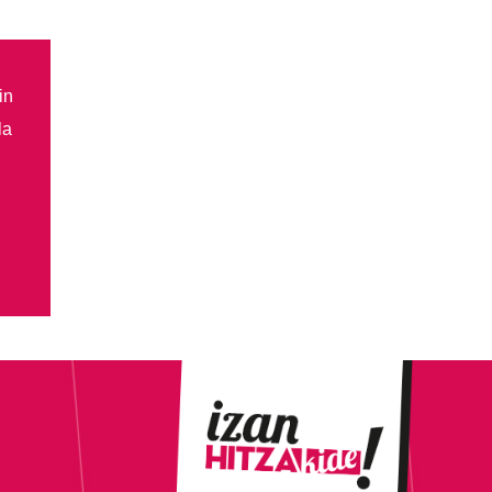
in
la