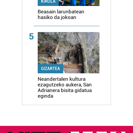
KIROLA
Beasain larunbatean
hasiko da jokoan
5
GIZARTEA
Neandertalen kultura
ezagutzeko aukera, San
Adrianera bisita gidatua
eginda