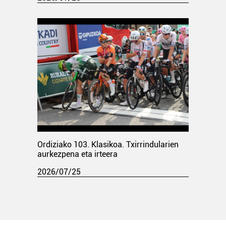
Ordiziako 103. Klasikoa. Txirrindularien
aurkezpena eta irteera
2026/07/25