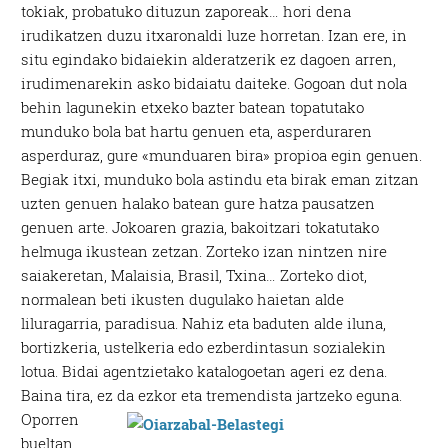
tokiak, probatuko dituzun zaporeak… hori dena
irudikatzen duzu itxaronaldi luze horretan. Izan ere, in
situ egindako bidaiekin alderatzerik ez dagoen arren,
irudimenarekin asko bidaiatu daiteke. Gogoan dut nola
behin lagunekin etxeko bazter batean topatutako
munduko bola bat hartu genuen eta, asperduraren
asperduraz, gure «munduaren bira» propioa egin genuen.
Begiak itxi, munduko bola astindu eta birak eman zitzan
uzten genuen halako batean gure hatza pausatzen
genuen arte. Jokoaren grazia, bakoitzari tokatutako
helmuga ikustean zetzan. Zorteko izan nintzen nire
saiakeretan, Malaisia, Brasil, Txina… Zorteko diot,
normalean beti ikusten dugulako haietan alde
liluragarria, paradisua. Nahiz eta baduten alde iluna,
bortizkeria, ustelkeria edo ezberdintasun sozialekin
lotua. Bidai agentzietako katalogoetan ageri ez dena.
Baina tira, ez da ezkor eta tremendista jartzeko eguna.
Oporren
bueltan