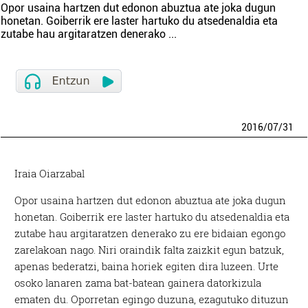
Opor usaina hartzen dut edonon abuztua ate joka dugun
honetan. Goiberrik ere laster hartuko du atsedenaldia eta
zutabe hau argitaratzen denerako
...
2016
/
07
/
31
Iraia Oiarzabal
Opor usaina hartzen dut edonon abuztua ate joka dugun
honetan. Goiberrik ere laster hartuko du atsedenaldia eta
zutabe hau argitaratzen denerako zu ere bidaian egongo
zarelakoan nago. Niri oraindik falta zaizkit egun batzuk,
apenas bederatzi, baina horiek egiten dira luzeen. Urte
osoko lanaren zama bat-batean gainera datorkizula
ematen du. Oporretan egingo duzuna, ezagutuko dituzun