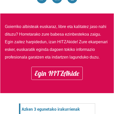
Goierriko albisteak euskaraz, libre eta kalitatez jaso nahi
dituzu?
Horretarako zure babesa ezinbestekoa zaigu.
Egin zaitez harpidedun, izan HITZAkide!
Zure ekarpenari
esker, euskaratik eginda dagoen tokiko informazio
profesionala garatzen eta indartzen lagunduko duzu.
Egin HITZAkide
Azken 3 egunetako irakurrienak