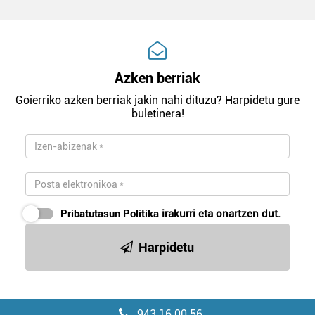
Azken berriak
Goierriko azken berriak jakin nahi dituzu? Harpidetu gure
buletinera!
Pribatutasun Politika
irakurri eta onartzen dut.
Harpidetu
943 16 00 56