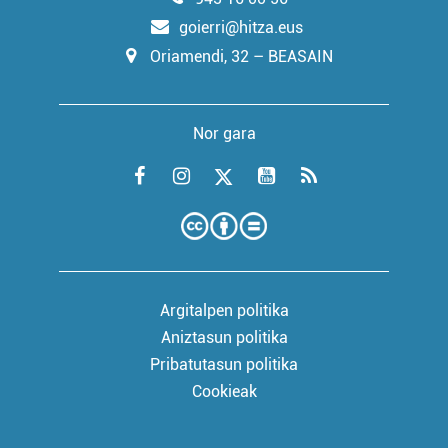
goierri@hitza.eus
Oriamendi, 32 – BEASAIN
Nor gara
Argitalpen politika
Aniztasun politika
Pribatutasun politika
Cookieak