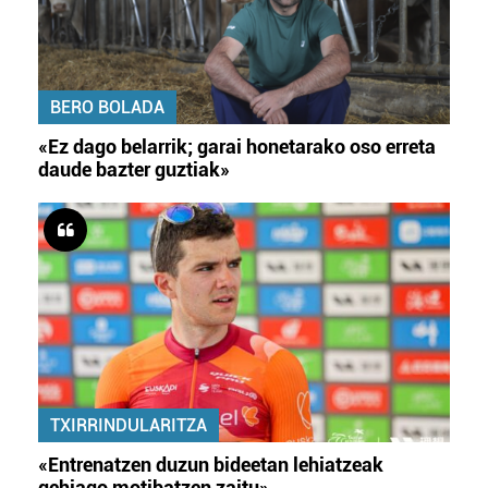
BERO BOLADA
«Ez dago belarrik; garai honetarako oso erreta
daude bazter guztiak»
TXIRRINDULARITZA
«Entrenatzen duzun bideetan lehiatzeak
gehiago motibatzen zaitu»