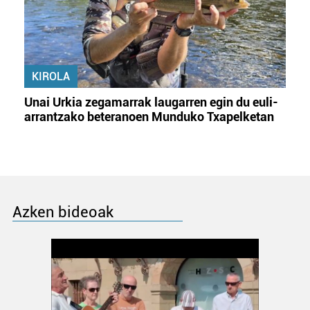
KIROLA
Unai Urkia zegamarrak laugarren egin du euli-
arrantzako beteranoen Munduko Txapelketan
Azken bideoak