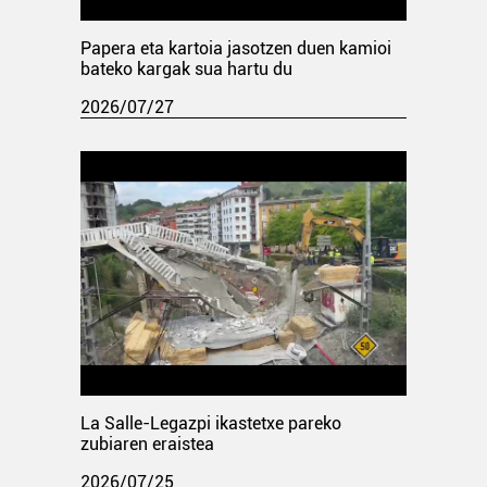
Papera eta kartoia jasotzen duen kamioi
bateko kargak sua hartu du
2026/07/27
La Salle-Legazpi ikastetxe pareko
zubiaren eraistea
2026/07/25