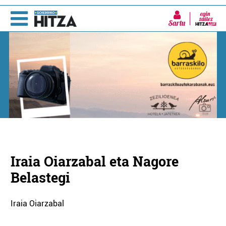
Sartu
Iraia Oiarzabal eta Nagore
Belastegi
Iraia Oiarzabal