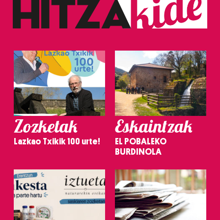
Zozketak
Eskaintzak
Lazkao Txikik 100 urte!
EL POBALEKO
BURDINOLA