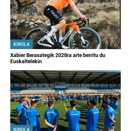
KIROLA
Xabier Berasategik 2028ra arte berritu du
Euskaltelekin
KIROLA