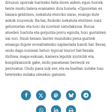
dituzun oporrak hartzeko falta diren azken egun horiek
beste modu batera eramaten dira honela. «Oporretan ez
bazara gelditzen, nekatuta etorriko zara», esango dute
askok ziurrenik. Ba bai, fisikoki nekatuta etortzen naiz
gehienetan eta hori da niretzat satisfakzioa. Burua
atseden hartuta eta gorputza porru eginda, hori gustatzen
zai niri. Itzuli bezain laister munduko pena guztiek
emango digute errealitatezko zaplastada handi bat. Beraz,
ondo dago noizean behin typical tourist bat bezala
ibiltzea, mapa eskuan, kamera lepotik zintzilik eta,
konplikaziorik gabe, ondo pasatzean besterik ez
pentsatuz. Ondo pasa zuk ere, eta ea bueltan zutabe hau
betetzeko milaka ideiekin gatozen.