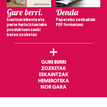
Gure berri.
Denda
Erantzun inkesta eta
Papereko zenbakiak
parte hartu Iztuetako
PDF formatuan
produktuen saski
baten zozketan
+
GURE BERRI
ZOZKETAK
ESKAINTZAK
HEMEROTEKA
NOR GARA