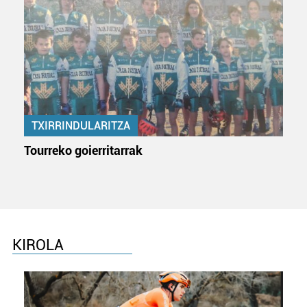
TXIRRINDULARITZA
Tourreko goierritarrak
KIROLA