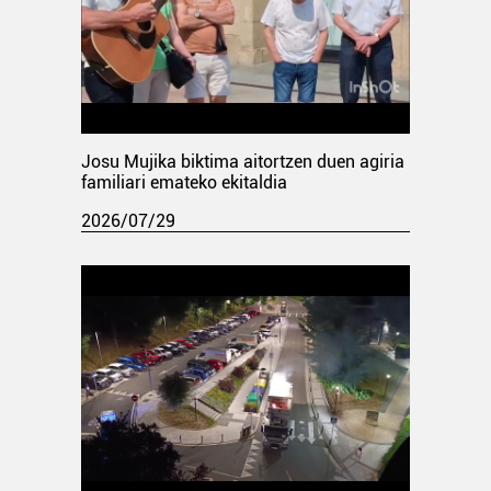
Josu Mujika biktima aitortzen duen agiria
familiari emateko ekitaldia
2026/07/29