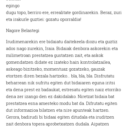
egingo
dugu topo, berriro ere, errealitate gordinarekin. Beraz, zuri
eta irakurle guztiei: gozatu oporraldia!
Nagore Belastegi
Irudimenarekin ere bidaiatu daitekeela diozu eta guztiz
ados nago zurekin, Iraia. Bidaiak denbora askorekin eta
milimetroan prestatzea gustatzen zait, eta askok
gomendatzen didate ez izateko hain kontrolatzailea,
askeago bizitzeko, momentuaz gozatzeko, gauzak
etortzen diren bezala hartzeko… bla, bla, bla. Disfrutatu
beharrean nik sufritu egiten dut bidaiaren eguna iritsi
eta dena prest ez badaukat, estresatu egiten naiz etorriko
dena zer izango den ez dakidalako. Niretzat bidaia bat
prestatzea esna amesteko modu bat da. Difrutatu egiten
dut informazioa bilatzen eta nire apunteak hartzen.
Gerora, badirudi bi bidaai egiten ditudala eta iruditzen
zait denbora topera aprobetxatzen dudala. Aipatzen