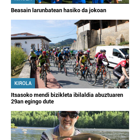
Beasain larunbatean hasiko da jokoan
KIROLA
Itsasoko mendi bizikleta ibilaldia abuztuaren
29an egingo dute