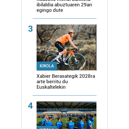
ibilaldia abuztuaren 29an
egingo dute
3
KIROLA
Xabier Berasategik 2028ra
arte berritu du
Euskaltelekin
4