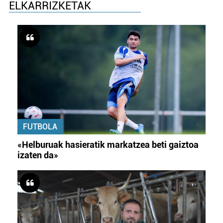
ELKARRIZKETAK
FUTBOLA
«Helburuak hasieratik markatzea beti gaiztoa
izaten da»