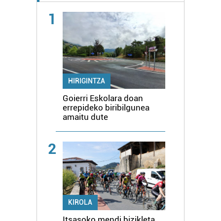
1
HIRIGINTZA
Goierri Eskolara doan
errepideko biribilgunea
amaitu dute
2
KIROLA
Itsasoko mendi bizikleta