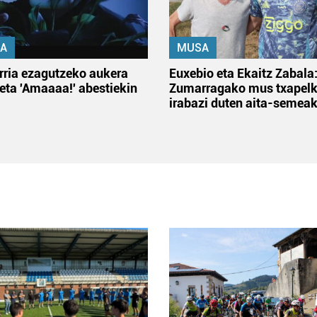
A
MUSA
rria ezagutzeko aukera
Euxebio eta Ekaitz Zabala
 eta 'Amaaaa!' abestiekin
Zumarragako mus txapelk
irabazi duten aita-semea