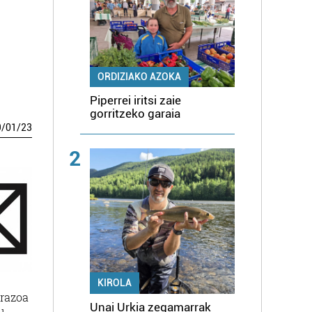
ORDIZIAKO AZOKA
Piperrei iritsi zaie
gorritzeko garaia
9
/
01
/
23
2
KIROLA
arazoa
Unai Urkia zegamarrak