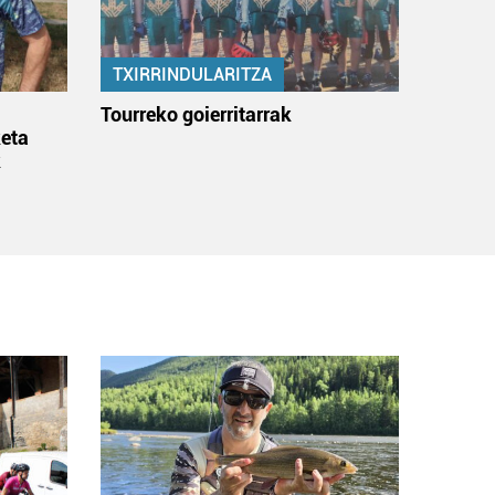
TXIRRINDULARITZA
:
Tourreko goierritarrak
eta
k