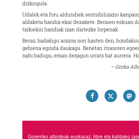
dizkiogula.
Udalek eta foru aldundiek sentsibilizazio kanpain
aldaketa handia ekar dezakete. Beraien eskuan d
txikiekin handiak izan daitezke lorpenak.
Beraz, badakigu arazoa non hasten den, hondakinak
gehiena eginda daukagu. Benetan itsasoren egoera
nahi badugu, eman dezagun urrats bat aurrera. Ha
– Gorka Alb
Goierriko albisteak euskaraz, libre eta kalitatez ja