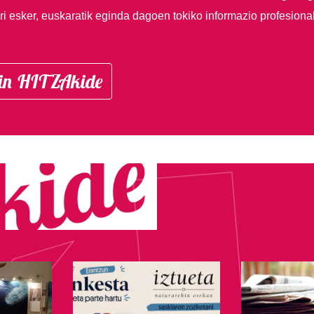
i esker, euskaratik eginda dagoen tokiko informazio profesiona
in HITZAkide