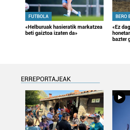
FUTBOLA
BERO 
«Helburuak hasieratik markatzea
«Ez dag
beti gaiztoa izaten da»
honetar
bazter 
ERREPORTAJEAK