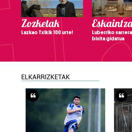
Zozketak
Eskaintz
Lazkao Txikik 100 urte!
Luberriko sarrera
bisita gidatua
ELKARRIZKETAK