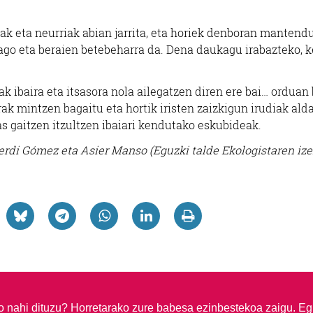
ak eta neurriak abian jarrita, eta horiek denboran mantendu
ago eta beraien betebeharra da. Dena daukagu irabazteko, 
 ibaira eta itsasora nola ailegatzen diren ere bai… orduan
k mintzen bagaitu eta hortik iristen zaizkigun irudiak ald
s gaitzen itzultzen ibaiari kendutako eskubideak.
erdi Gómez eta Asier Manso (Eguzki talde Ekologistaren ize
so nahi dituzu?
Horretarako zure babesa ezinbestekoa zaigu. Eg