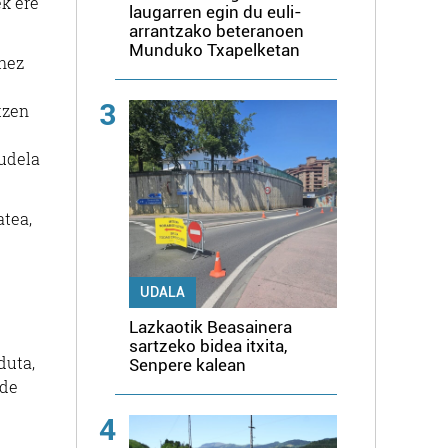
ek ere
laugarren egin du euli-
arrantzako beteranoen
Munduko Txapelketan
inez
3
tzen
audela
atea,
UDALA
Lazkaotik Beasainera
sartzeko bidea itxita,
duta,
Senpere kalean
ude
4