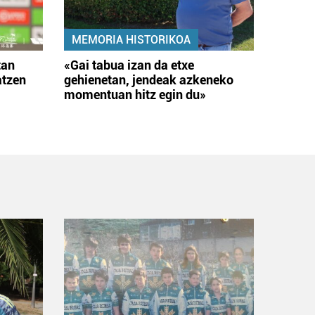
MEMORIA HISTORIKOA
tan
«Gai tabua izan da etxe
atzen
gehienetan, jendeak azkeneko
momentuan hitz egin du»