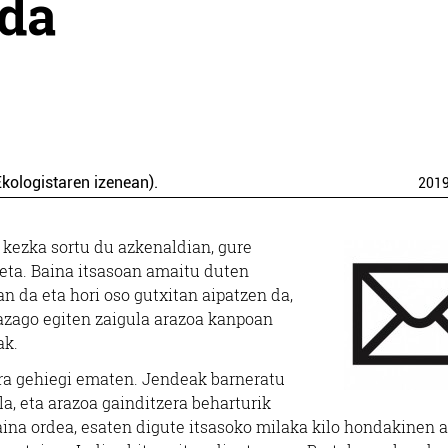
 da
kologistaren izenean).
201
 kezka sortu du azkenaldian, gure
eta. Baina itsasoan amaitu duten
an da eta hori oso gutxitan aipatzen da,
azago egiten zaigula arazoa kanpoan
ak.
a gehiegi ematen. Jendeak barneratu
la, eta arazoa gainditzera beharturik
aina ordea, esaten digute itsasoko milaka kilo hondakinen 