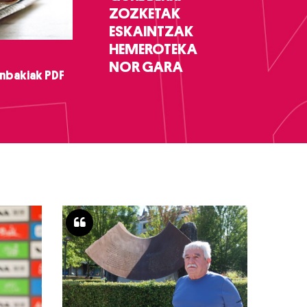
ZOZKETAK
ESKAINTZAK
HEMEROTEKA
NOR GARA
nbakiak PDF