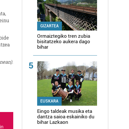
ta,
keinu
GIZARTEA
Ormaiztegiko tren zubia
 bide
bisitatzeko aukera dago
atzea
bihar
nean).
5
EUSKARA
Eingo taldeak musika eta
dantza saioa eskainiko du
bihar Lazkaon
in