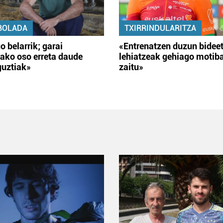
BOLADA
TXIRRINDULARITZA
o belarrik; garai
«Entrenatzen duzun bidee
ako oso erreta daude
lehiatzeak gehiago motib
guztiak»
zaitu»