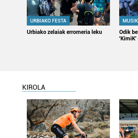
URBIAKO FESTA
MUSIK
Urbiako zelaiak erromeria leku
Odik be
'KimiK'
KIROLA