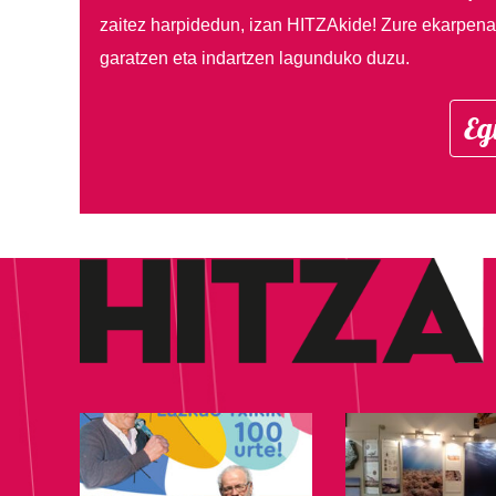
zaitez harpidedun, izan HITZAkide!
Zure ekarpenar
garatzen eta indartzen lagunduko duzu.
Eg