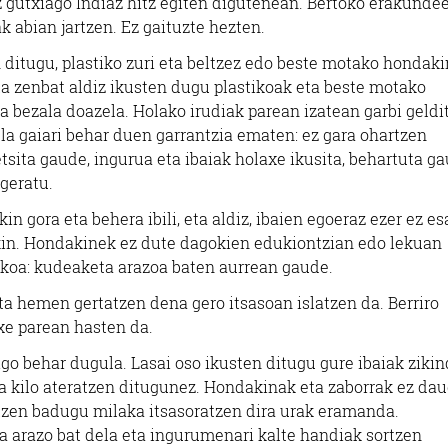
z gutxiago Indiaz hitz egiten digutenean. Bertoko erakunde
k abian jartzen. Ez gaituzte hezten.
n ditugu, plastiko zuri eta beltzez edo beste motako hondak
 eta zenbat aldiz ikusten dugu plastikoak eta beste motako
a bezala doazela. Holako irudiak parean izatean garbi geldi
ela gaiari behar duen garrantzia ematen: ez gara ohartzen
sita gaude, ingurua eta ibaiak holaxe ikusita, behartuta g
 geratu.
n gora eta behera ibili, eta aldiz, ibaien egoeraz ezer ez es
in. Hondakinek ez dute dagokien edukiontzian edo lekuan
akoa: kudeaketa arazoa baten aurrean gaude.
eta hemen gertatzen dena gero itsasoan islatzen da. Berriro
xe parean hasten da.
igo behar dugula. Lasai oso ikusten ditugu gure ibaiak zikin
ka kilo ateratzen ditugunez. Hondakinak eta zaborrak ez da
atzen badugu milaka itsasoratzen dira urak eramanda.
 arazo bat dela eta ingurumenari kalte handiak sortzen