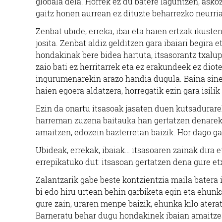
globala dela. Horrek ez du batere laguntzen, asko
gaitz honen aurrean ez dituzte beharrezko neurria
Zenbat ubide, erreka, ibai eta haien ertzak ikuste
josita. Zenbat aldiz gelditzen gara ibaiari begira
hondakinak bere bidea hartuta, itsasorantz txalup
zaio bati ez herritarrek eta ez erakundeek ez diot
ingurumenarekin arazo handia dugula. Baina sinet
haien egoera aldatzera, horregatik ezin gara isilik
Ezin da onartu itsasoak jasaten duen kutsadurareki
harreman zuzena baitauka han gertatzen denarek
amaitzen, edozein bazterretan baizik. Hor dago g
Ubideak, errekak, ibaiak… itsasoaren zainak dira 
errepikatuko dut: itsasoan gertatzen dena gure et
Zalantzarik gabe beste kontzientzia maila batera 
bi edo hiru urtean behin garbiketa egin eta ehun
gure zain, uraren menpe baizik, ehunka kilo ater
Barneratu behar dugu hondakinek ibaian amaitzea