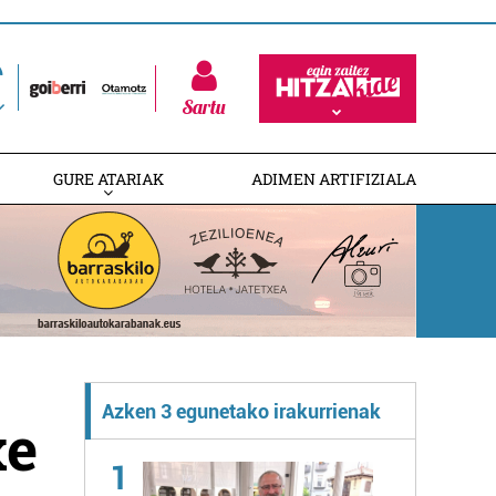
Sartu
GURE ATARIAK
ADIMEN ARTIFIZIALA
Azken 3 egunetako irakurrienak
xe
1