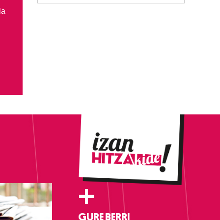
la
+
GURE BERRI