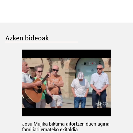
Azken bideoak
Josu Mujika biktima aitortzen duen agiria
familiari emateko ekitaldia