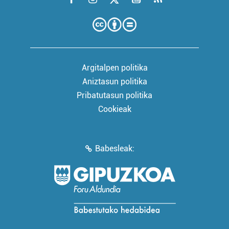
Argitalpen politika
Aniztasun politika
Pribatutasun politika
Cookieak
Babesleak: