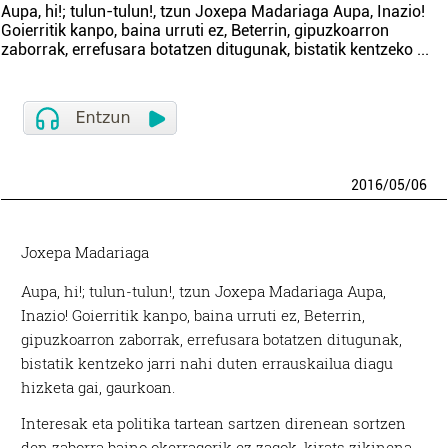
Aupa, hi!; tulun-tulun!, tzun Joxepa Madariaga Aupa, Inazio!
Goierritik kanpo, baina urruti ez, Beterrin, gipuzkoarron
zaborrak, errefusara botatzen ditugunak, bistatik kentzeko
...
2016
/
05
/
06
Joxepa Madariaga
Aupa, hi!; tulun-tulun!, tzun Joxepa Madariaga Aupa,
Inazio! Goierritik kanpo, baina urruti ez, Beterrin,
gipuzkoarron zaborrak, errefusara botatzen ditugunak,
bistatik kentzeko jarri nahi duten errauskailua diagu
hizketa gai, gaurkoan.
Interesak eta politika tartean sartzen direnean sortzen
den zaborra baino okerragorik ez zagok, kirats zikinena