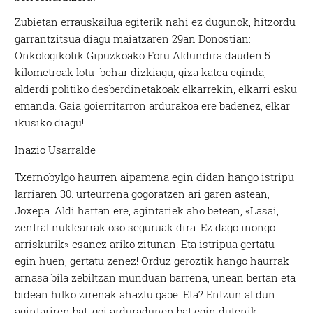
Zubietan errauskailua egiterik nahi ez dugunok, hitzordu
garrantzitsua diagu maiatzaren 29an Donostian:
Onkologikotik Gipuzkoako Foru Aldundira dauden 5
kilometroak lotu behar dizkiagu, giza katea eginda,
alderdi politiko desberdinetakoak elkarrekin, elkarri esku
emanda.
Gaia goierritarron ardurakoa ere badenez, elkar
ikusiko diagu!
Inazio Usarralde
Txernobylgo haurren aipamena egin didan hango istripu
larriaren 30. urteurrena gogoratzen ari garen astean,
Joxepa. Aldi hartan ere, agintariek aho betean, «Lasai,
zentral nuklearrak oso seguruak dira. Ez dago inongo
arriskurik» esanez ariko zitunan. Eta istripua gertatu
egin huen, gertatu zenez! Orduz geroztik hango haurrak
arnasa bila zebiltzan munduan barrena, unean bertan eta
bidean hilko zirenak ahaztu gabe. Eta? Entzun al dun
agintariren bat, goi arduradunen bat egin dutenik