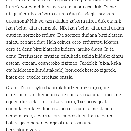
horrek sortzen dik eta geroz eta ugariagoa duk. Ez ote
diagu ulertuko, zaborra geurea dugula, alegia, sortzen
dugunona? Nik sortzen dudan zaborra nirea duk eta nik
izan behar diat erantzule. Nik izan behar diat, ahal dudan
gutxien sortzeko ardura. Eta sortzen dudana birziklatzen
saiatu beharra diat. Hala eginez gero, arduratsu jokatuz
gero, ia dena birziklatzeko bidean jarriko diagu. Ia-ia
dena! Errefusaren ontzian eskukada txikia bilduko diagu
astean, etxean, eguneroko bizitzan. Fardelek (pixa, kaka
eta hilekoaz zikindutakoak), horiexek beteko zigutek,
batez ere, etxeko errefusa ontzia.
Orain, Txernobylgo haurrak hartzen dizkiagu gure
etxeetan udan, hemengo aire sanoak osasunari mesede
egiten diela eta. Urte batzuk barru, Txernobylgoak
gonbidatzerik ez diagu izango eta gure seme alaben
seme-alabek, atzerrira, aire sanoa duen herrialderen
batera, joan behar izango al diate, osasuna
berreskuratzera?