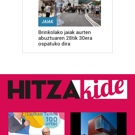
JAIAK
Brinkolako jaiak aurten
abuztuaren 28tik 30era
ospatuko dira