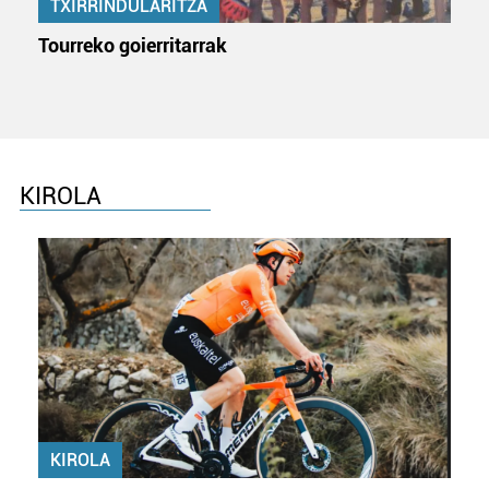
TXIRRINDULARITZA
Tourreko goierritarrak
KIROLA
KIROLA