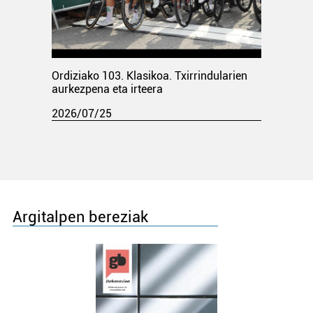
Ordiziako 103. Klasikoa. Txirrindularien
aurkezpena eta irteera
2026/07/25
Argitalpen bereziak