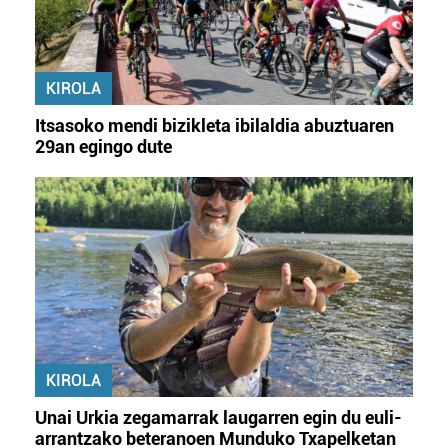
KIROLA
Itsasoko mendi bizikleta ibilaldia abuztuaren
29an egingo dute
KIROLA
Unai Urkia zegamarrak laugarren egin du euli-
arrantzako beteranoen Munduko Txapelketan