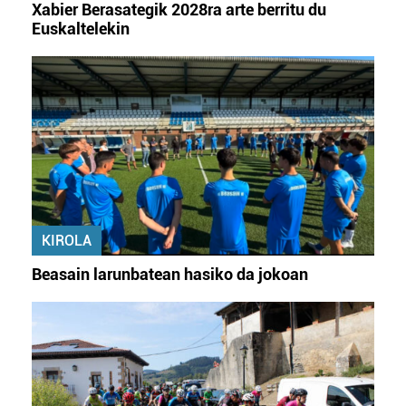
Xabier Berasategik 2028ra arte berritu du
Euskaltelekin
KIROLA
Beasain larunbatean hasiko da jokoan