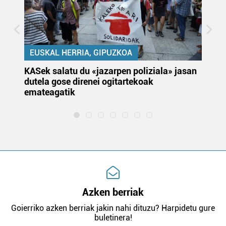
EUSKAL HERRIA, GIPUZKOA
KASek salatu du «jazarpen poliziala» jasan
Pa
dutela gose direnei ogitartekoak
da
emateagatik
«s
Azken berriak
Goierriko azken berriak jakin nahi dituzu? Harpidetu gure
buletinera!