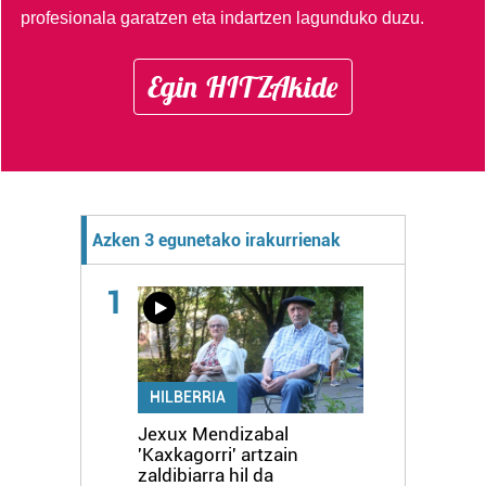
profesionala garatzen eta indartzen lagunduko duzu.
Egin HITZAkide
Azken 3 egunetako irakurrienak
1
HILBERRIA
Jexux Mendizabal
'Kaxkagorri' artzain
zaldibiarra hil da