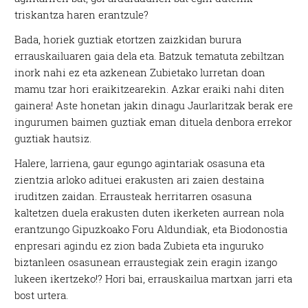
triskantza haren erantzule?
Bada, horiek guztiak etortzen zaizkidan burura
errauskailuaren gaia dela eta. Batzuk tematuta zebiltzan
inork nahi ez eta azkenean Zubietako lurretan doan
mamu tzar hori eraikitzearekin. Azkar eraiki nahi diten
gainera! Aste honetan jakin dinagu Jaurlaritzak berak ere
ingurumen baimen guztiak eman dituela denbora errekor
guztiak hautsiz.
Halere, larriena, gaur egungo agintariak osasuna eta
zientzia arloko adituei erakusten ari zaien destaina
iruditzen zaidan. Errausteak herritarren osasuna
kaltetzen duela erakusten duten ikerketen aurrean nola
erantzungo Gipuzkoako Foru Aldundiak, eta Biodonostia
enpresari agindu ez zion bada Zubieta eta inguruko
biztanleen osasunean erraustegiak zein eragin izango
lukeen ikertzeko!? Hori bai, errauskailua martxan jarri eta
bost urtera.