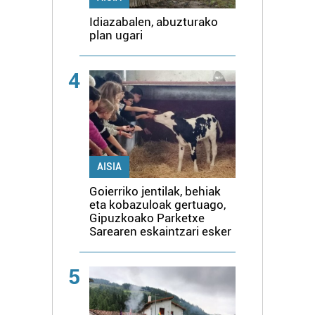
Idiazabalen, abuzturako
plan ugari
4
AISIA
Goierriko jentilak, behiak
eta kobazuloak gertuago,
Gipuzkoako Parketxe
Sarearen eskaintzari esker
5