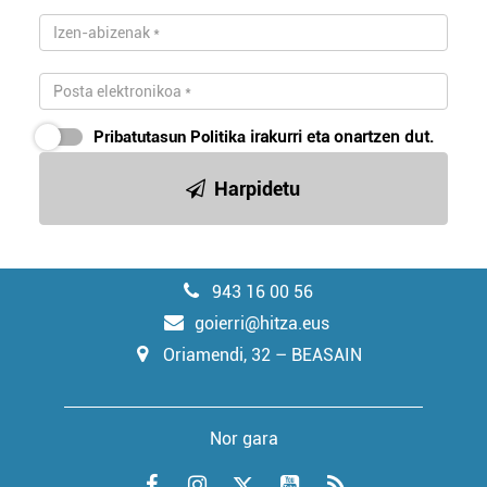
Pribatutasun Politika
irakurri eta onartzen dut.
Harpidetu
943 16 00 56
goierri@hitza.eus
Oriamendi, 32 – BEASAIN
Nor gara