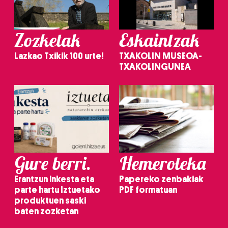
Zozketak
Eskaintzak
Lazkao Txikik 100 urte!
TXAKOLIN MUSEOA-
TXAKOLINGUNEA
Gure berri.
Hemeroteka
Erantzun inkesta eta
Papereko zenbakiak
parte hartu Iztuetako
PDF formatuan
produktuen saski
baten zozketan