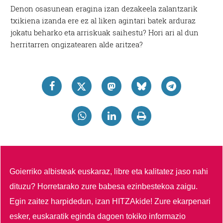
Denon osasunean eragina izan dezakeela zalantzarik
txikiena izanda ere ez al liken agintari batek arduraz
jokatu beharko eta arriskuak saihestu? Hori ari al dun
herritarren ongizatearen alde aritzea?
Goierriko albisteak euskaraz, libre eta kalitatez jaso nahi
dituzu?
Horretarako zure babesa ezinbestekoa zaigu.
Egin zaitez harpidedun, izan HITZAkide!
Zure ekarpenari
esker, euskaratik eginda dagoen tokiko informazio