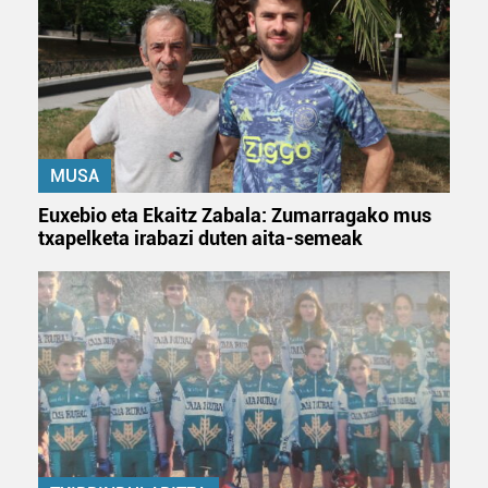
irakurri
MUSA
Euxebio eta Ekaitz Zabala: Zumarragako mus
txapelketa irabazi duten aita-semeak