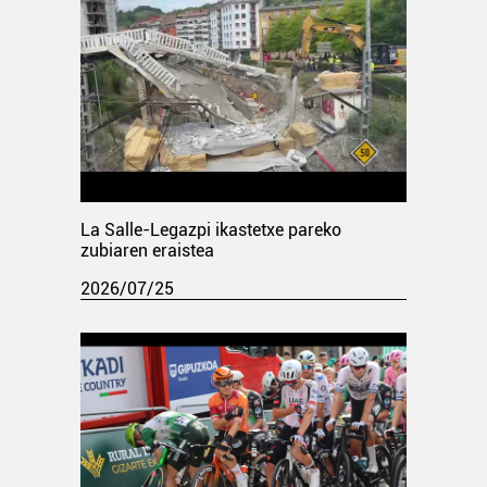
La Salle-Legazpi ikastetxe pareko
zubiaren eraistea
2026/07/25