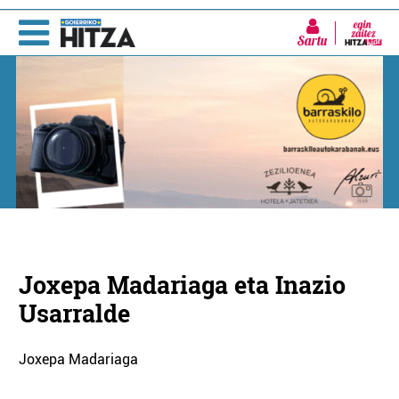
Sartu
Joxepa Madariaga eta Inazio
Usarralde
Joxepa Madariaga