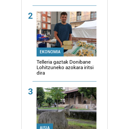
2
EKONOMIA
Telleria gaztak Donibane
Lohitzuneko azokara iritsi
dira
3
AISIA