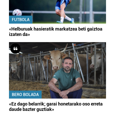
FUTBOLA
«Helburuak hasieratik markatzea beti gaiztoa
izaten da»
BERO BOLADA
«Ez dago belarrik; garai honetarako oso erreta
daude bazter guztiak»