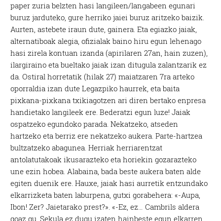
paper zuria belzten hasi langileen/langabeen egunari
buruz jarduteko, gure herriko jaiei buruz aritzeko baizik.
Aurten, astebete iraun dute, gainera. Eta egiazko jaiak,
alternatiboak alegia, ofizialak baino hiru egun lehenago
hasi zirela kontuan izanda (apirilaren 27an, hain zuzen),
ilargiraino eta bueltako jaiak izan ditugula zalantzarik ez
da. Ostiral horretatik (hilak 27) maiatzaren 7ra arteko
oporraldia izan dute Legazpiko haurrek, eta baita
pixkana-pixkana txikiagotzen ari diren bertako enpresa
handietako langileek ere. Bederatzi egun luze! Jaiak
ospatzeko egundoko parada. Nekatzeko, atseden
hartzeko eta berriz ere nekatzeko aukera. Parte-hartzea
bultzatzeko abagunea. Herriak herriarentzat
antolatutakoak ikusarazteko eta horiekin gozarazteko
une ezin hobea. Alabaina, bada beste aukera baten alde
egiten duenik ere. Hauxe, jaiak hasi aurretik entzundako
elkarrizketa baten laburpena, gutxi gorabehera: «-Aupa,
Ibon! Zer? Jaietarako prest?». «-Ez, ez… Cambrils aldera
goaz gu. Sekula ez dugu izaten hainbeste egun elkarren