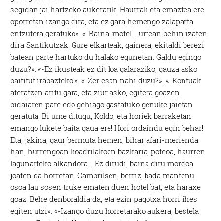
segidan jai hartzeko aukerarik. Haurrak eta emaztea ere
oporretan izango dira, eta ez gara hemengo zalaparta
entzutera geratuko». «-Baina, motel… urtean behin izaten
dira Santikutzak. Gure elkarteak, gainera, ekitaldi berezi
batean parte hartuko du halako egunetan. Galdu egingo
duzu?». «-Ez ikusteak ez dit loa galaraziko, gauza asko
baititut irabazteko!». «-Zer esan nahi duzu?». «-Kontuak
ateratzen aritu gara, eta ziur asko, egitera goazen
bidaiaren pare edo gehiago gastatuko genuke jaietan
geratuta. Bi ume ditugu, Koldo, eta horiek barraketan
emango lukete baita gaua ere! Hori ordaindu egin behar!
Eta, jakina, gaur bermuta hemen, bihar afari-merienda
han, hurrengoan koadrilakoen bazkaria, poteoa, haurren
lagunarteko alkandora… Ez dirudi, baina diru mordoa
joaten da horretan. Cambrilsen, berriz, bada mantenu
osoa lau sosen truke ematen duen hotel bat, eta haraxe
goaz. Behe denboraldia da, eta ezin pagotxa horri ihes
egiten utzi». «-Izango duzu horretarako aukera, bestela