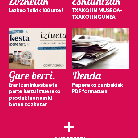
Zozketak
Eskaintzak
Lazkao Txikik 100 urte!
TXAKOLIN MUSEOA-
TXAKOLINGUNEA
Gure berri.
Denda
Erantzun inkesta eta
Papereko zenbakiak
parte hartu Iztuetako
PDF formatuan
produktuen saski
baten zozketan
+