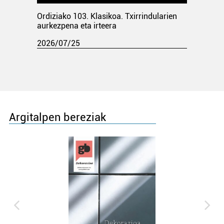
Ordiziako 103. Klasikoa. Txirrindularien
aurkezpena eta irteera
2026/07/25
Argitalpen bereziak