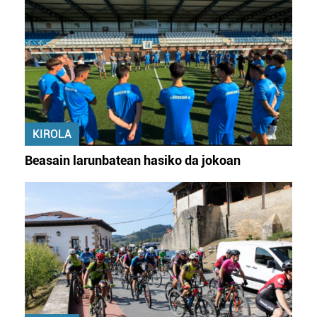
KIROLA
Beasain larunbatean hasiko da jokoan