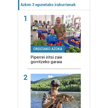
Azken 3 egunetako irakurrienak
1
ORDIZIAKO AZOKA
Piperrei iritsi zaie
gorritzeko garaia
2