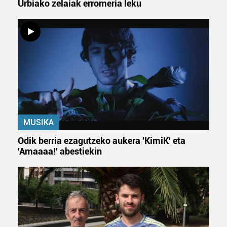
Urbiako zelaiak erromeria leku
zure baimena Cookieen adierazpenean.
Webgune honek cookie propioak eta hirugarrenen cookie-
fitxategiak erabiltzen ditu. Zure esperientzia eta
zerbitzuak hobetzeko asmoz, cookie teknologiaz
baliatzen gara. Ohar hau onartuz gero, teknologia hori
erabiltzeko baimen esplizitua ematen diguzu.
Gehiago
irakurri
MUSIKA
Odik berria ezagutzeko aukera 'KimiK' eta
'Amaaaa!' abestiekin