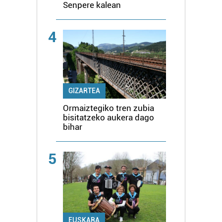
Senpere kalean
4
GIZARTEA
Ormaiztegiko tren zubia
bisitatzeko aukera dago
bihar
5
EUSKARA