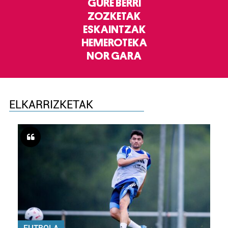
GURE BERRI
ZOZKETAK
ESKAINTZAK
HEMEROTEKA
NOR GARA
ELKARRIZKETAK