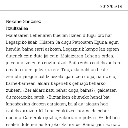
2012
/
05
/
14
Nekane Gonzalez
Itzultzailea
Maiatzaren Lehenaren bueltan izaten ditugu, oro har,
Legazpiko jaiak. Hilaren 3a dugu Patroiaren Eguna, egun
handia, baina sarri askotan, Legazpitik kanpo lan egiten
dutenek ezin dute jai egin. Maiatzaren Lehena, ordea,
jaieguna izaten da guztiontzat. Baita zubia egiteko aukera
ematen duen giltzarria ere. Tira, azkenaldian beste
zeinahi jaiegun balitz bezala igarotzen dugu, nahiz eta,
barne-barnean, aldarrikapenetik gehiago beharko
zukeen. «Zer aldarrikatu behar dugu, baina?», galdetzen
du mordoxka batek. «Biztanleen ehuneko handi bat
langabezian dagoen garaiotan, ba al da jaiegun hori
izateko arrazoirik? Lana edukitzea, horixe da behar
duguna. Gainerako guztia, zakurraren putza!». Ez dut hori
esaten dutenen aurka joko. Ez horixe! Baina gaur ez naiz