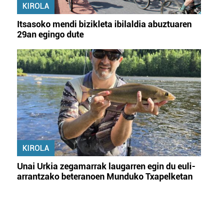
KIROLA
Itsasoko mendi bizikleta ibilaldia abuztuaren
29an egingo dute
KIROLA
Unai Urkia zegamarrak laugarren egin du euli-
arrantzako beteranoen Munduko Txapelketan