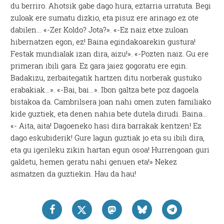
du berriro. Ahotsik gabe dago hura, eztarria urratuta. Begi
zuloak ere sumatu dizkio, eta pisuz ere arinago ez ote
dabilen… «-Zer Koldo? Jota?». «-Ez naiz etxe zuloan
hibernatzen egon, ez! Baina egindakoarekin gustura!
Festak mundialak izan dira, aizu!». «-Pozten naiz. Gu ere
primeran ibili gara. Ez gara jaiez gogoratu ere egin.
Badakizu, zerbaitegatik hartzen ditu norberak gustuko
erabakiak…». «-Bai, bai…». Ibon galtza bete poz dagoela
bistakoa da. Cambrilsera joan nahi omen zuten familiako
kide guztiek, eta denen nahia bete dutela dirudi. Baina…
«- Aita, aita! Dagoeneko hasi dira barrakak kentzen! Ez
dago eskubiderik! Gure lagun guztiak jo eta su ibili dira,
eta gu igerileku zikin hartan egun osoa! Hurrengoan guri
galdetu, hemen geratu nahi genuen eta!» Nekez
asmatzen da guztiekin. Hau da hau!