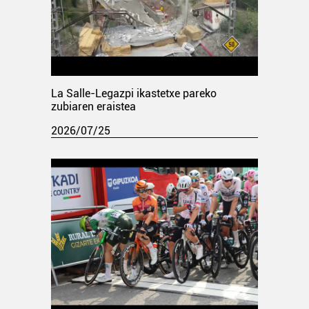
La Salle-Legazpi ikastetxe pareko
zubiaren eraistea
2026/07/25