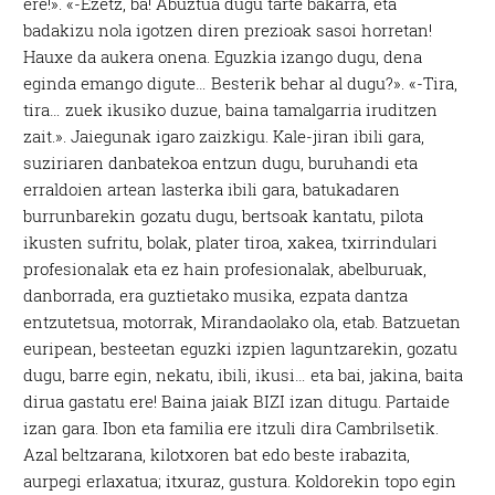
ere!». «-Ezetz, ba! Abuztua dugu tarte bakarra, eta
badakizu nola igotzen diren prezioak sasoi horretan!
Hauxe da aukera onena. Eguzkia izango dugu, dena
eginda emango digute… Besterik behar al dugu?». «-Tira,
tira… zuek ikusiko duzue, baina tamalgarria iruditzen
zait.». Jaiegunak igaro zaizkigu. Kale-jiran ibili gara,
suziriaren danbatekoa entzun dugu, buruhandi eta
erraldoien artean lasterka ibili gara, batukadaren
burrunbarekin gozatu dugu, bertsoak kantatu, pilota
ikusten sufritu, bolak, plater tiroa, xakea, txirrindulari
profesionalak eta ez hain profesionalak, abelburuak,
danborrada, era guztietako musika, ezpata dantza
entzutetsua, motorrak, Mirandaolako ola, etab. Batzuetan
euripean, besteetan eguzki izpien laguntzarekin, gozatu
dugu, barre egin, nekatu, ibili, ikusi… eta bai, jakina, baita
dirua gastatu ere! Baina jaiak BIZI izan ditugu. Partaide
izan gara. Ibon eta familia ere itzuli dira Cambrilsetik.
Azal beltzarana, kilotxoren bat edo beste irabazita,
aurpegi erlaxatua; itxuraz, gustura. Koldorekin topo egin