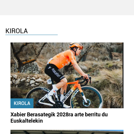
KIROLA
KIROLA
Xabier Berasategik 2028ra arte berritu du
Euskaltelekin