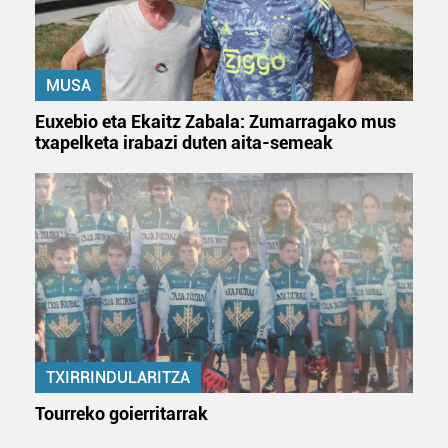
MUSA
Euxebio eta Ekaitz Zabala: Zumarragako mus
txapelketa irabazi duten aita-semeak
TXIRRINDULARITZA
Tourreko goierritarrak