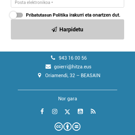
Pribatutasun Politika
irakurri eta onartzen dut.
Harpidetu
943 16 00 56
goierri@hitza.eus
Oriamendi, 32 – BEASAIN
Nor gara