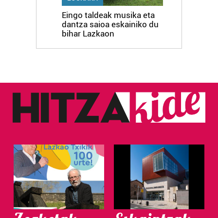
Eingo taldeak musika eta
dantza saioa eskainiko du
bihar Lazkaon