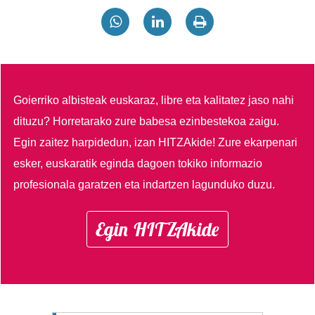
Goierriko albisteak euskaraz, libre eta kalitatez jaso nahi
dituzu?
Horretarako zure babesa ezinbestekoa zaigu.
Egin zaitez harpidedun, izan HITZAkide!
Zure ekarpenari
esker, euskaratik eginda dagoen tokiko informazio
profesionala garatzen eta indartzen lagunduko duzu.
Egin HITZAkide