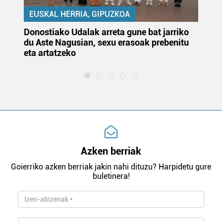
EUSKAL HERRIA, GIPUZKOA
Donostiako Udalak arreta gune bat jarriko
Ur
du Aste Nagusian, sexu erasoak prebenitu
es
eta artatzeko
lu
Azken berriak
Goierriko azken berriak jakin nahi dituzu? Harpidetu gure
buletinera!