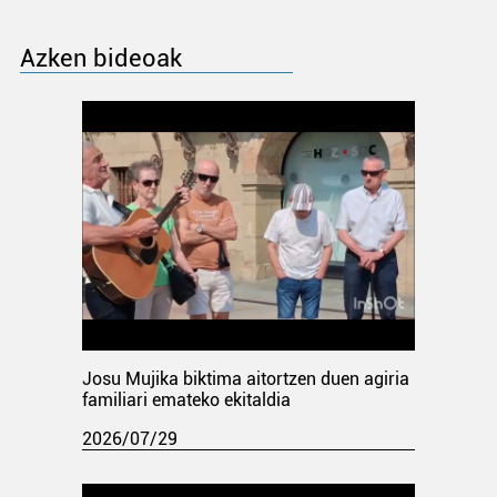
Azken bideoak
Josu Mujika biktima aitortzen duen agiria
familiari emateko ekitaldia
2026/07/29