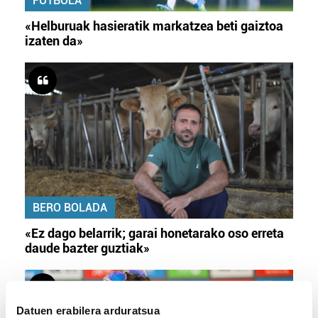
FUTBOLA
«Helburuak hasieratik markatzea beti gaiztoa
izaten da»
BERO BOLADA
«Ez dago belarrik; garai honetarako oso erreta
daude bazter guztiak»
Datuen erabilera arduratsua