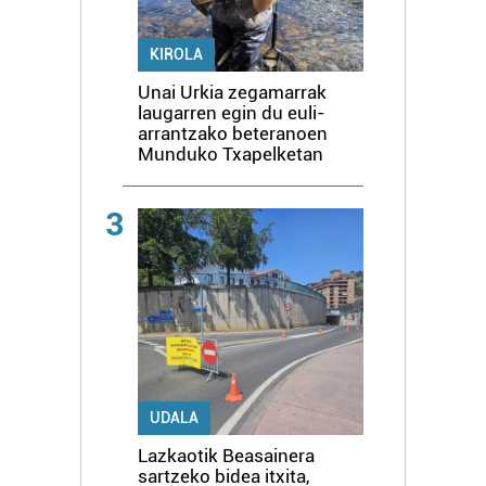
KIROLA
Unai Urkia zegamarrak
laugarren egin du euli-
arrantzako beteranoen
Munduko Txapelketan
3
UDALA
Lazkaotik Beasainera
sartzeko bidea itxita,