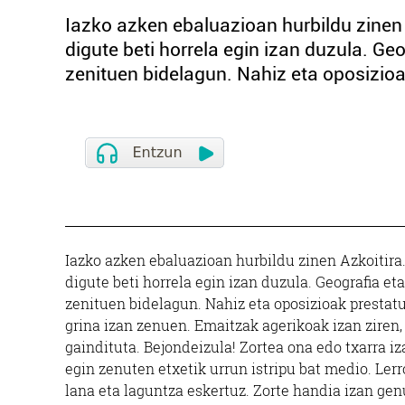
Iazko azken ebaluazioan hurbildu zinen 
digute beti horrela egin izan duzula. Ge
zenituen bidelagun. Nahiz eta oposizioak
Iazko azken ebaluazioan hurbildu zinen Azkoitira.
digute beti horrela egin izan duzula. Geografia et
zenituen bidelagun. Nahiz eta oposizioak prestatu 
grina izan zenuen. Emaitzak agerikoak izan ziren, 
gaindituta. Bejondeizula! Zortea ona edo txarra iz
egin zenuten etxetik urrun istripu bat medio. Le
lana eta laguntza eskertuz. Zorte handia izan gen