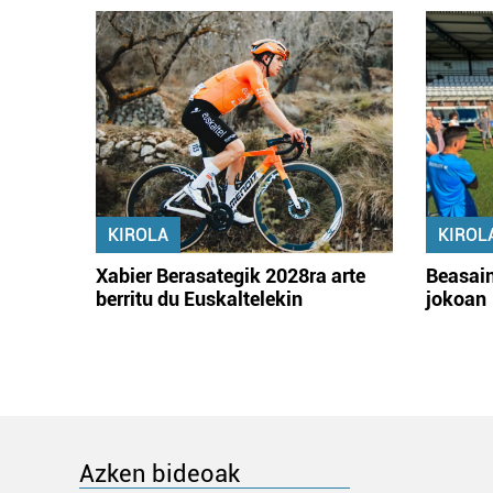
KIROLA
KIROL
Xabier Berasategik 2028ra arte
Beasain
berritu du Euskaltelekin
jokoan
Azken bideoak