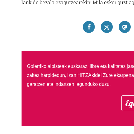
lankide bezala ezagutzearekin! Mila esker guztiag
Goierriko albisteak euskaraz, libre eta kalitatez ja
zaitez harpidedun, izan HITZAkide!
Zure ekarpenar
garatzen eta indartzen lagunduko duzu.
Eg