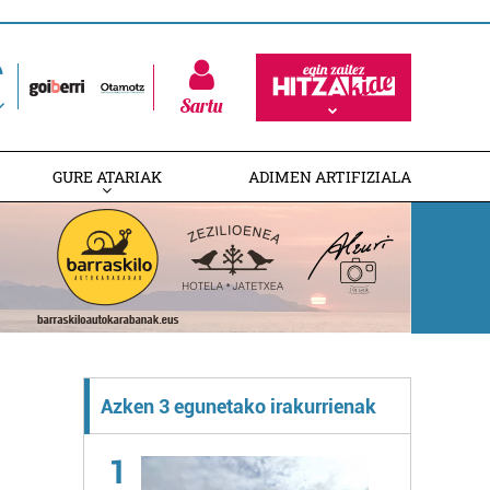
Sartu
GURE ATARIAK
ADIMEN ARTIFIZIALA
Azken 3 egunetako irakurrienak
1