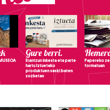
ak
Gure berri.
Hemero
 MUSEOA
Erantzun inkesta eta parte
Papereko ze
hartu Iztuetako
formatuan
produktuen saski baten
zozketan