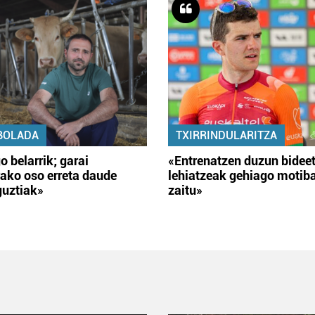
BOLADA
TXIRRINDULARITZA
o belarrik; garai
«Entrenatzen duzun bidee
ako oso erreta daude
lehiatzeak gehiago motib
guztiak»
zaitu»