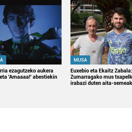
A
MUSA
rria ezagutzeko aukera
Euxebio eta Ekaitz Zabala
 eta 'Amaaaa!' abestiekin
Zumarragako mus txapelk
irabazi duten aita-semea