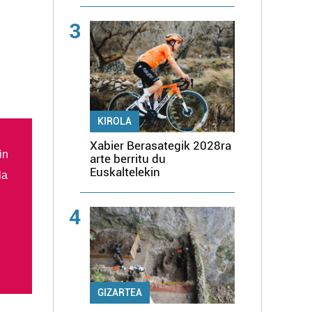
3
KIROLA
Xabier Berasategik 2028ra
in
arte berritu du
Euskaltelekin
la
4
GIZARTEA