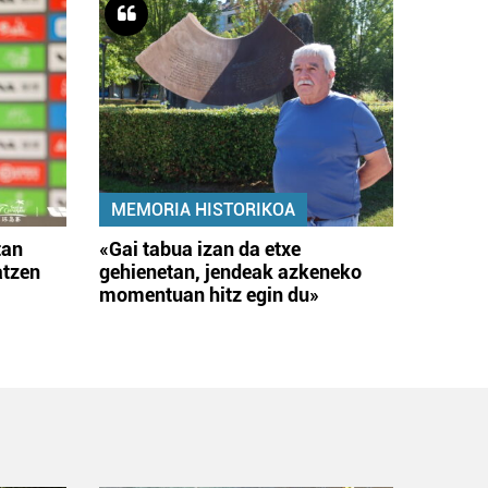
MEMORIA HISTORIKOA
tan
«Gai tabua izan da etxe
atzen
gehienetan, jendeak azkeneko
momentuan hitz egin du»