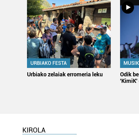
URBIAKO FESTA
MUSIK
Urbiako zelaiak erromeria leku
Odik be
'KimiK'
KIROLA