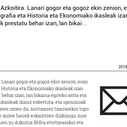
Azkoitira. Lanari gogor eta gogoz ekin zenion, 
ografia eta Historia eta Ekonomiako ikasleak iza
 prestatu behar izan, lan bikai...
201
 Lanari gogor eta gogoz ekin zenion, esan
a Historia eta Ekonomiako ikasleak izan
behar izan, lan bikaina egiteko astia eta
ikasleak ikasiz eskertuta, eta oposizioak
aten omen da, zoritxarrez txarrarekin topo
rro xume hauek eskaintzen dizkizugu zure
uen zu Azkoitia BHIra etortzearekin eta