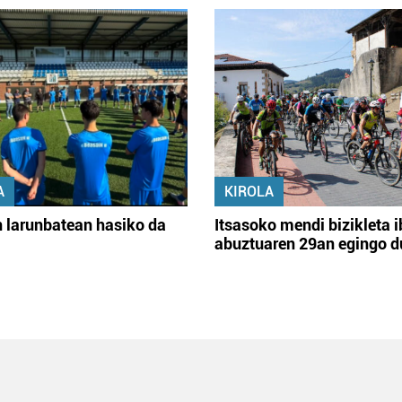
A
KIROLA
 larunbatean hasiko da
Itsasoko mendi bizikleta i
abuztuaren 29an egingo d