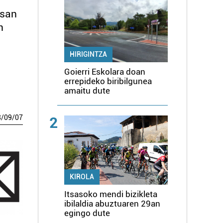
esan
n
HIRIGINTZA
Goierri Eskolara doan
errepideko biribilgunea
amaitu dute
8
/
09
/
07
2
KIROLA
Itsasoko mendi bizikleta
ibilaldia abuztuaren 29an
egingo dute