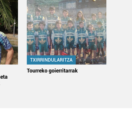
TXIRRINDULARITZA
:
Tourreko goierritarrak
eta
k