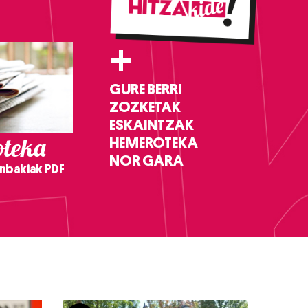
+
GURE BERRI
ZOZKETAK
ESKAINTZAK
teka
HEMEROTEKA
NOR GARA
nbakiak PDF