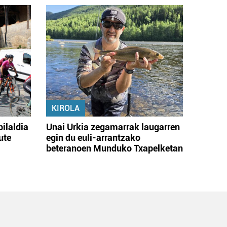
KIROLA
bilaldia
Unai Urkia zegamarrak laugarren
ute
egin du euli-arrantzako
beteranoen Munduko Txapelketan