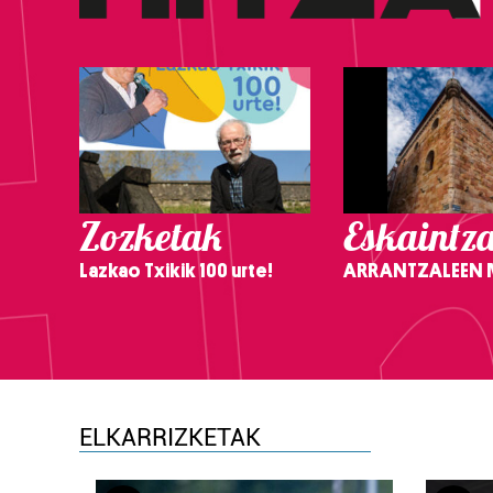
Zozketak
Eskaintz
Lazkao Txikik 100 urte!
ARRANTZALEEN
ELKARRIZKETAK