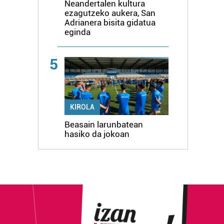
Neandertalen kultura
ezagutzeko aukera, San
Adrianera bisita gidatua
eginda
5
KIROLA
Beasain larunbatean
hasiko da jokoan