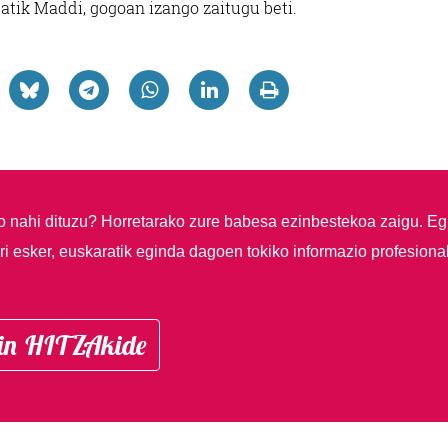
atik Maddi, gogoan izango zaitugu beti.
so nahi dituzu?
Horretarako zure babesa ezinbestekoa zaigu. Eg
i esker, euskaratik eginda dagoen tokiko informazio profesiona
in HITZAkide