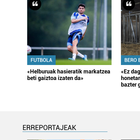
FUTBOLA
BERO 
«Helburuak hasieratik markatzea
«Ez dag
beti gaiztoa izaten da»
honetar
bazter 
ERREPORTAJEAK