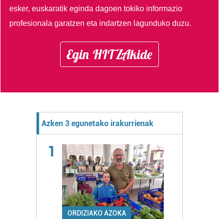
esker, euskaratik eginda dagoen tokiko informazio
profesionala garatzen eta indartzen lagunduko duzu.
Egin HITZAkide
Azken 3 egunetako irakurrienak
1
ORDIZIAKO AZOKA