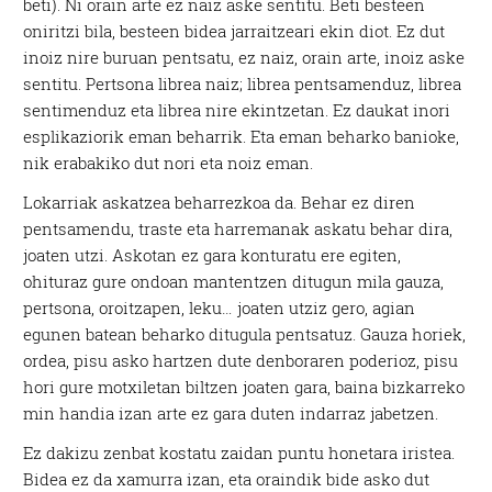
beti). Ni orain arte ez naiz aske sentitu. Beti besteen
oniritzi bila, besteen bidea jarraitzeari ekin diot. Ez dut
inoiz nire buruan pentsatu, ez naiz, orain arte, inoiz aske
sentitu. Pertsona librea naiz; librea pentsamenduz, librea
sentimenduz eta librea nire ekintzetan. Ez daukat inori
esplikaziorik eman beharrik. Eta eman beharko banioke,
nik erabakiko dut nori eta noiz eman.
Lokarriak askatzea beharrezkoa da. Behar ez diren
pentsamendu, traste eta harremanak askatu behar dira,
joaten utzi. Askotan ez gara konturatu ere egiten,
ohituraz gure ondoan mantentzen ditugun mila gauza,
pertsona, oroitzapen, leku… joaten utziz gero, agian
egunen batean beharko ditugula pentsatuz. Gauza horiek,
ordea, pisu asko hartzen dute denboraren poderioz, pisu
hori gure motxiletan biltzen joaten gara, baina bizkarreko
min handia izan arte ez gara duten indarraz jabetzen.
Ez dakizu zenbat kostatu zaidan puntu honetara iristea.
Bidea ez da xamurra izan, eta oraindik bide asko dut