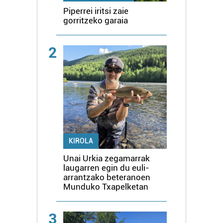
Piperrei iritsi zaie
gorritzeko garaia
2
KIROLA
Unai Urkia zegamarrak
laugarren egin du euli-
arrantzako beteranoen
Munduko Txapelketan
3