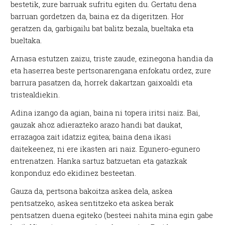
bestetik, zure barruak sufritu egiten du. Gertatu dena
barruan gordetzen da, baina ez da digeritzen. Hor
geratzen da, garbigailu bat balitz bezala, bueltaka eta
bueltaka.
Arnasa estutzen zaizu, triste zaude, ezinegona handia da
eta haserrea beste pertsonarengana enfokatu ordez, zure
barrura pasatzen da, horrek dakartzan gaixoaldi eta
tristealdiekin.
Adina izango da agian, baina ni topera iritsi naiz. Bai,
gauzak ahoz adierazteko arazo handi bat daukat,
errazagoa zait idatziz egitea; baina dena ikasi
daitekeenez, ni ere ikasten ari naiz. Egunero-egunero
entrenatzen. Hanka sartuz batzuetan eta gatazkak
konponduz edo ekidinez besteetan.
Gauza da, pertsona bakoitza askea dela, askea
pentsatzeko, askea sentitzeko eta askea berak
pentsatzen duena egiteko (besteei nahita mina egin gabe