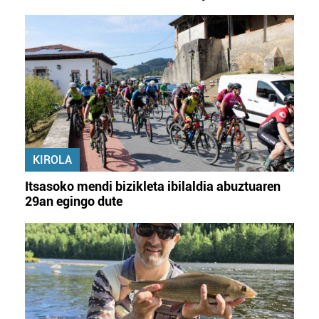
KIROLA
Itsasoko mendi bizikleta ibilaldia abuztuaren
29an egingo dute