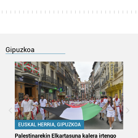
Gipuzkoa
EUSKAL HERRIA, GIPUZKOA
Palestinarekin Elkartasuna kalera irtengo
Do