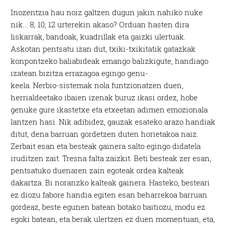
Inozentzia hau noiz galtzen dugun jakin nahiko nuke
nik… 8, 10, 12 urterekin akaso? Orduan hasten dira
liskarrak, bandoak, kuadrillak eta gaizki ulertuak.
Askotan pentsatu izan dut, txiki-txikitatik gatazkak
konpontzeko baliabideak emango balizkigute, handiago
izatean bizitza errazagoa egingo genu-
keela. Nerbio-sistemak nola funtzionatzen duen,
herrialdeetako ibaien izenak buruz ikasi ordez, hobe
genuke gure ikastetxe eta etxeetan adimen emozionala
lantzen hasi. Nik adibidez, gauzak esateko arazo handiak
ditut, dena barruan gordetzen duten horietakoa naiz.
Zerbait esan eta besteak gainera salto egingo didatela
iruditzen zait. Tresna falta zaizkit. Beti besteak zer esan,
pentsatuko duenaren zain egoteak ordea kalteak
dakartza. Bi noranzko kalteak gainera. Hasteko, besteari
ez diozu fabore handia egiten esan beharrekoa barruan
gordeaz, beste egunen batean botako baitiozu, modu ez
egoki batean, eta berak ulertzen ez duen momentuan, eta,