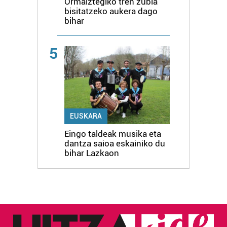
Ormaiztegiko tren zubia
bisitatzeko aukera dago
bihar
5
EUSKARA
Eingo taldeak musika eta
dantza saioa eskainiko du
bihar Lazkaon