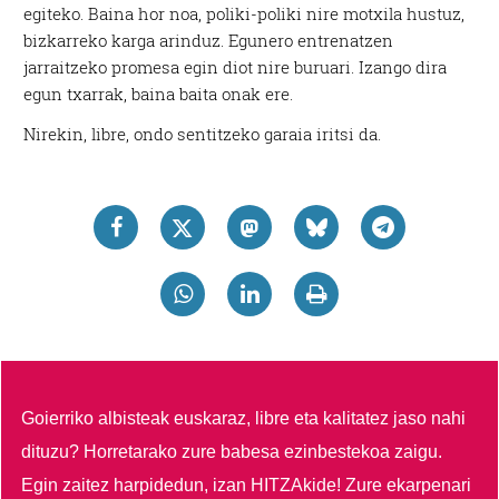
egiteko. Baina hor noa, poliki-poliki nire motxila hustuz,
bizkarreko karga arinduz. Egunero entrenatzen
jarraitzeko promesa egin diot nire buruari. Izango dira
egun txarrak, baina baita onak ere.
Nirekin, libre, ondo sentitzeko garaia iritsi da.
Goierriko albisteak euskaraz, libre eta kalitatez jaso nahi
dituzu?
Horretarako zure babesa ezinbestekoa zaigu.
Egin zaitez harpidedun, izan HITZAkide!
Zure ekarpenari