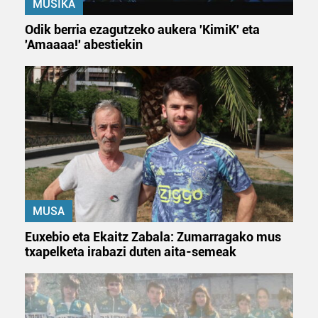
MUSIKA
Odik berria ezagutzeko aukera 'KimiK' eta
'Amaaaa!' abestiekin
MUSA
Euxebio eta Ekaitz Zabala: Zumarragako mus
txapelketa irabazi duten aita-semeak