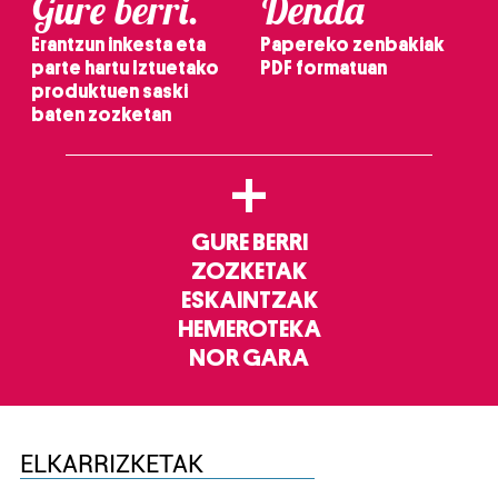
Gure berri.
Denda
Erantzun inkesta eta
Papereko zenbakiak
parte hartu Iztuetako
PDF formatuan
produktuen saski
baten zozketan
+
GURE BERRI
ZOZKETAK
ESKAINTZAK
HEMEROTEKA
NOR GARA
ELKARRIZKETAK