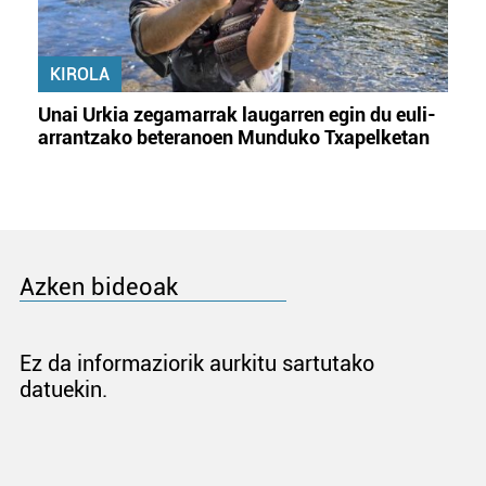
KIROLA
Unai Urkia zegamarrak laugarren egin du euli-
arrantzako beteranoen Munduko Txapelketan
Azken bideoak
Ez da informaziorik aurkitu sartutako
datuekin.