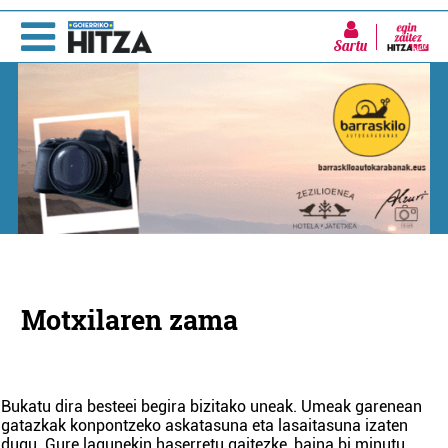
Sartu
Motxilaren zama
Bukatu dira besteei begira bizitako uneak. Umeak garenean
gatazkak konpontzeko askatasuna eta lasaitasuna izaten
dugu. Gure lagunekin haserretu gaitezke, baina bi minutu
...