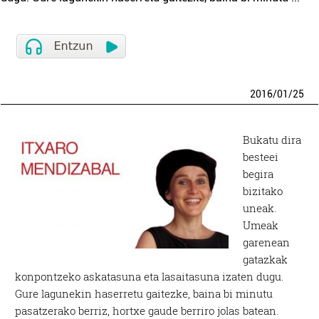
2016
/
01
/
25
Bukatu dira
besteei
begira
bizitako
uneak.
Umeak
garenean
gatazkak
konpontzeko askatasuna eta lasaitasuna izaten dugu.
Gure lagunekin haserretu gaitezke, baina bi minutu
pasatzerako berriz, hortxe gaude berriro jolas batean.