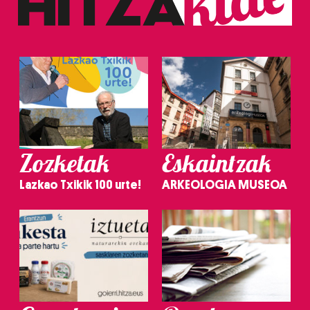
Zozketak
Eskaintzak
Lazkao Txikik 100 urte!
ARKEOLOGIA MUSEOA