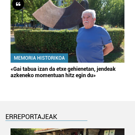
interes komertzial legitimoetan babesten dira. Ikusi gure
bazkideen zerrenda, beren ustez zein helburutarako
duten interes legitimoa eta horren aurka nola egin
dezakezun ikusteko.
Lortu zure datu pertsonalak prozesatzeko moduari
buruzko informazio gehiago eta ezarri zure lehentasunak
datuen atalean. Edozein unetan alda edo ken dezakezu
MEMORIA HISTORIKOA
zure baimena Cookieen adierazpenean.
«Gai tabua izan da etxe gehienetan, jendeak
azkeneko momentuan hitz egin du»
Webgune honek cookie propioak eta hirugarrenen cookie-
fitxategiak erabiltzen ditu. Zure esperientzia eta
zerbitzuak hobetzeko asmoz, cookie teknologiaz
baliatzen gara. Ohar hau onartuz gero, teknologia hori
erabiltzeko baimen esplizitua ematen diguzu.
Gehiago
irakurri
ERREPORTAJEAK