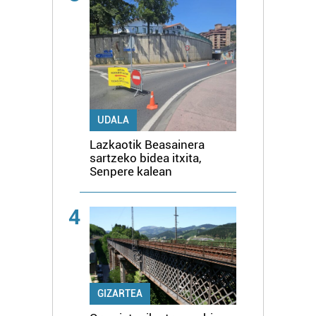
UDALA
Lazkaotik Beasainera
sartzeko bidea itxita,
Senpere kalean
4
GIZARTEA