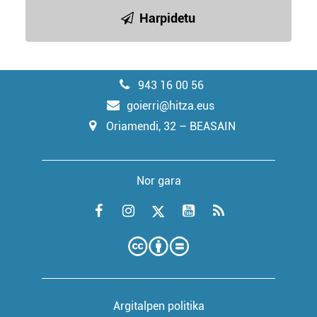
Harpidetu
943 16 00 56
goierri@hitza.eus
Oriamendi, 32 – BEASAIN
Nor gara
Argitalpen politika