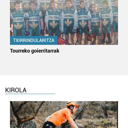
TXIRRINDULARITZA
Tourreko goierritarrak
KIROLA