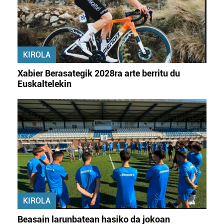
KIROLA
Xabier Berasategik 2028ra arte berritu du
Euskaltelekin
KIROLA
Beasain larunbatean hasiko da jokoan