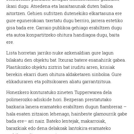
ikasi dugu. Atsedena eta lasaitasunak duten balioa
aitortzen. Gehien sufritzen dutenekiko elkartasuna ere
gure egunerokoan txertatu dugu berriro, jarrera estetiko
gisa bada ere. Garraio publikoa gehiago erabiltzen dugu
eta autoa konpartitzeko ohitura handiagoa dugu, baita
ere.
Lista horretan jarriko nuke azkenaldian gure lagun
bilakatu den objektu bat. Itxuraz batere esanahirik gabea.
Plastikozko objektu ziztrin bat iruditu arren, krisiak
berekin ekarri duen ohitura aldaketaren sinboloa. Gure
elikaduraren eta poltsikoaren aliatu garrantzitsua.
Honezkero konturatuko zineten Tupperwarea dela
polimerozko adiskide hori. Bezperan prestatutako
bazkaria lanera eramateko erabiltzen dugun fiambreraz –
hala esaten zitzaion lehenago, hainbeste glamourrik gabe
bada ere– ari naiz. Bateko lentejak, makarroiak,
barazkiak edo dena delakoak lantokira eramateko