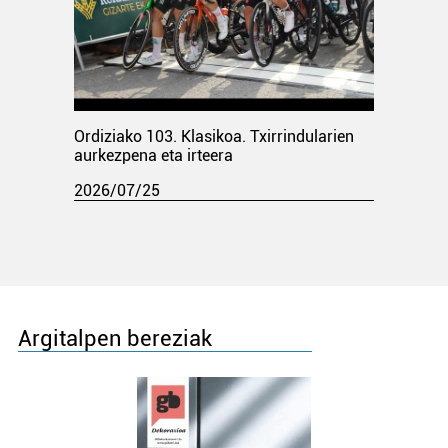
Ordiziako 103. Klasikoa. Txirrindularien
aurkezpena eta irteera
2026/07/25
Argitalpen bereziak