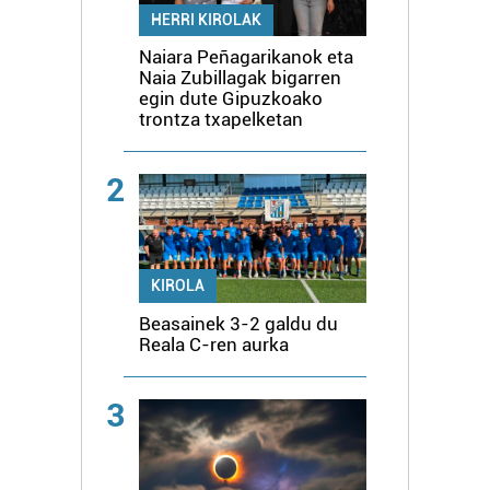
HERRI KIROLAK
Naiara Peñagarikanok eta
Naia Zubillagak bigarren
egin dute Gipuzkoako
trontza txapelketan
2
KIROLA
Beasainek 3-2 galdu du
Reala C-ren aurka
3