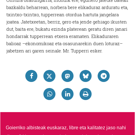
Ohitura osasungarria, inondik ere, egunero jatetxe batean
bazkaldu beharrean, norbera bere elikaduraz arduratu eta,
txintxo-txintxo, tupperrean otordua hartuta jangelara
joatea. Jatetxeetan, berriz, gero eta jende gehiago ikusten
dut, baita ere, bukatu ezinda platerean geratu diren janari
hondarrak tupperrean etxera eramaten. Elikaduraren
balioaz –ekonomikoaz eta osasunarekin duen loturaz–
jabetzen ari garen seinale. Mr. Tupperri esker.
Goierriko albisteak euskaraz, libre eta kalitatez jaso nahi