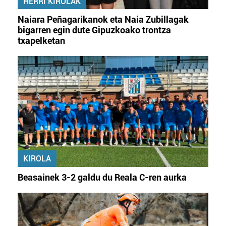
HERRI KIROLAK
Naiara Peñagarikanok eta Naia Zubillagak
bigarren egin dute Gipuzkoako trontza
txapelketan
KIROLA
Beasainek 3-2 galdu du Reala C-ren aurka