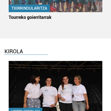
TXIRRINDULARITZA
Tourreko goierritarrak
KIROLA