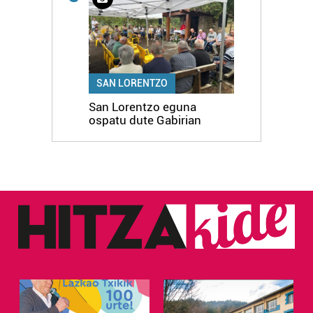
SAN LORENTZO
San Lorentzo eguna
ospatu dute Gabirian