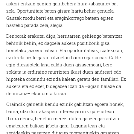
askori entzun genien gainbehera hura «abagune» bat
zela. Oportunitate baten gisara hartu behar genuela.
Gauzak modu berri eta eraginkorrago batean egiten
hasteko parada zela, alegia.
Denborak erakutsi digu, herritarren gehiengo batentzat
behinik behin, ez dagoela aukera positiborik gisa
honetako jazoera batean. Eta oportunitateak, izatekotan,
ez direla beste garai batzuetan baino ugariagoak. Galde
egin diezaiotela lana galdu duen gizasemeari, bere
soldata ia erdiraino murrizten ikusi duen andreari edo
hipoteka ordaindu ezinda kalean geratu den familiari. Ez
aukera eta ez ezer, bidegabea izan da –agian halaxe da
definizioz– ekonomia krisia.
Oraindik gainetik kendu ezinik gabiltzan egoera honek,
baina, utzi du irakaspen interesgarririk gure artean.
Itxura denez, benetan merezi duten gauzei garrantzia
ematearen balioaz jabetu gara. Lagunartean eta
senideekin pasatzen ditugun momentuekin gozatzen