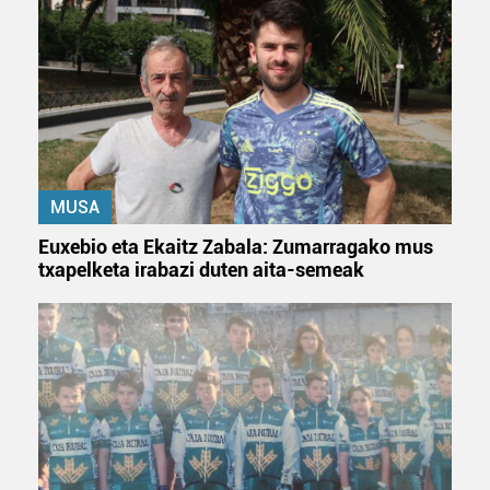
irakurri
MUSA
Euxebio eta Ekaitz Zabala: Zumarragako mus
txapelketa irabazi duten aita-semeak