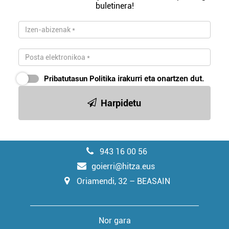
buletinera!
Pribatutasun Politika
irakurri eta onartzen dut.
Harpidetu
943 16 00 56
goierri@hitza.eus
Oriamendi, 32 – BEASAIN
Nor gara