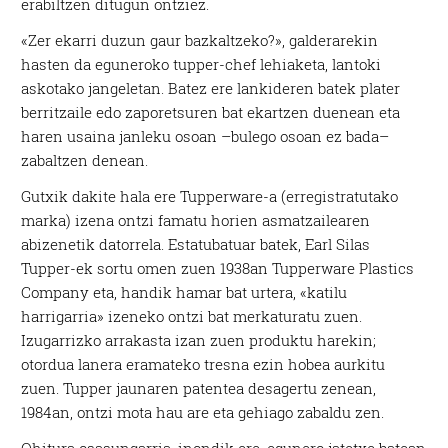
erabiltzen ditugun ontziez.
«Zer ekarri duzun gaur bazkaltzeko?», galderarekin
hasten da eguneroko tupper-chef lehiaketa, lantoki
askotako jangeletan. Batez ere lankideren batek plater
berritzaile edo zaporetsuren bat ekartzen duenean eta
haren usaina janleku osoan –bulego osoan ez bada–
zabaltzen denean.
Gutxik dakite hala ere Tupperware-a (erregistratutako
marka) izena ontzi famatu horien asmatzailearen
abizenetik datorrela. Estatubatuar batek, Earl Silas
Tupper-ek sortu omen zuen 1938an Tupperware Plastics
Company eta, handik hamar bat urtera, «katilu
harrigarria» izeneko ontzi bat merkaturatu zuen.
Izugarrizko arrakasta izan zuen produktu harekin;
otordua lanera eramateko tresna ezin hobea aurkitu
zuen. Tupper jaunaren patentea desagertu zenean,
1984an, ontzi mota hau are eta gehiago zabaldu zen.