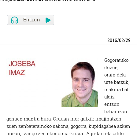
2016
/
02
/
29
Gogoratuko
duzue,
orain dela
urte batzuk,
makina bat
aldiz
entzun
behar izan
genuen mantra hura. Orduan inor gutxik imajinatzen
zuen zenbaterainoko sakona, gogorra, kupidagabea azken
finean, izango zen ekonomia-krisia. Agintari eta aditu