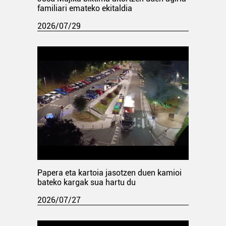
familiari emateko ekitaldia
2026/07/29
Papera eta kartoia jasotzen duen kamioi
bateko kargak sua hartu du
2026/07/27