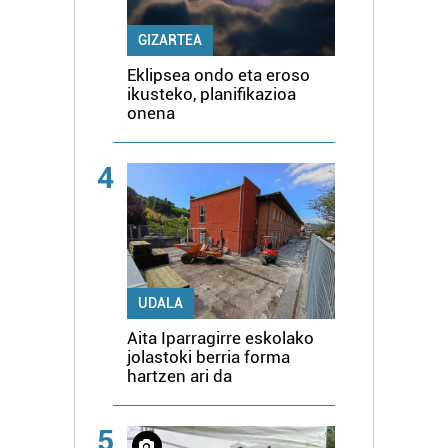
GIZARTEA
Eklipsea ondo eta eroso
ikusteko, planifikazioa
onena
4
UDALA
Aita Iparragirre eskolako
jolastoki berria forma
hartzen ari da
5