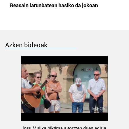
Beasain larunbatean hasiko da jokoan
Azken bideoak
Josu Mujika biktima aitortzen duen agiria