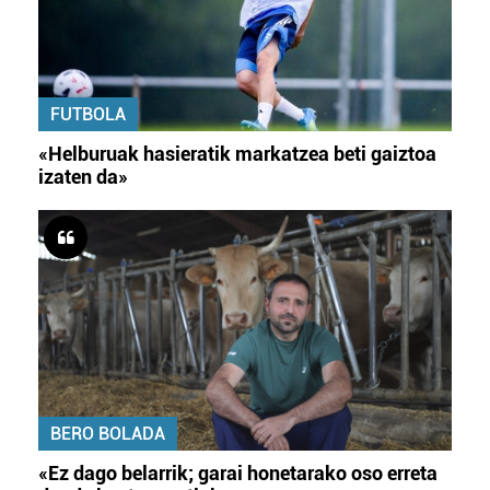
FUTBOLA
«Helburuak hasieratik markatzea beti gaiztoa
izaten da»
BERO BOLADA
«Ez dago belarrik; garai honetarako oso erreta