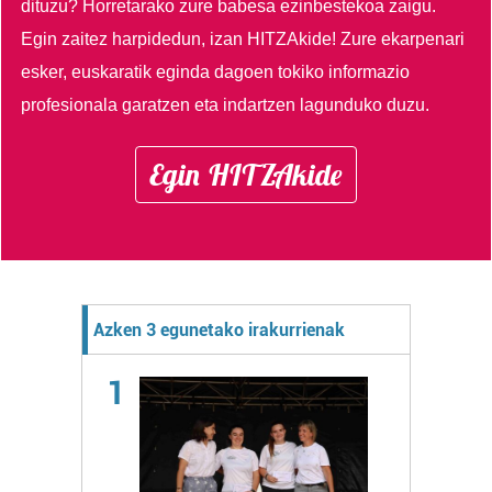
dituzu?
Horretarako zure babesa ezinbestekoa zaigu.
Egin zaitez harpidedun, izan HITZAkide!
Zure ekarpenari
esker, euskaratik eginda dagoen tokiko informazio
profesionala garatzen eta indartzen lagunduko duzu.
Egin HITZAkide
Azken 3 egunetako irakurrienak
1