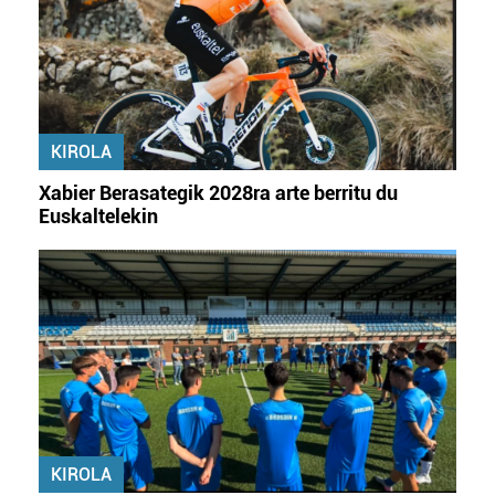
KIROLA
Xabier Berasategik 2028ra arte berritu du
Euskaltelekin
KIROLA