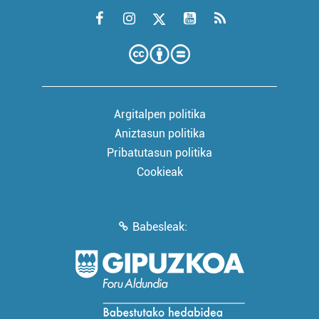
Argitalpen politika
Aniztasun politika
Pribatutasun politika
Cookieak
Babesleak: