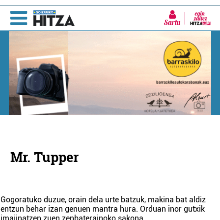
Sartu
Mr. Tupper
Gogoratuko duzue, orain dela urte batzuk, makina bat aldiz
entzun behar izan genuen mantra hura. Orduan inor gutxik
imajinatzen zuen zenbaterainoko sakona,
...