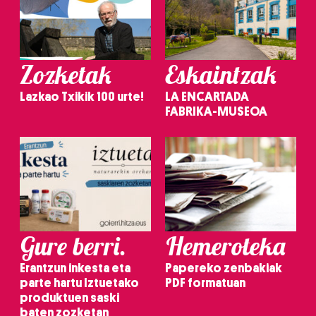
Zozketak
Eskaintzak
Lazkao Txikik 100 urte!
LA ENCARTADA
FABRIKA-MUSEOA
Gure berri.
Hemeroteka
Erantzun inkesta eta
Papereko zenbakiak
parte hartu Iztuetako
PDF formatuan
produktuen saski
baten zozketan