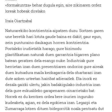
«formakuntza» behar dugula egin, aire zikinaren ordez
loreak hobeak direlako.
Iraia Oiartzabal
Naturarekiko kontzientzia aipatzen duzu. Sortzen garen
une beretik hari lotuta gaude baina ez dakit, gaur egun,
zein punturaino daukagun horren kontzientzia.
Postaleko irudietatik harago, gure bizimodu
plastifikatuan naturak duen garrantzia bigarren plano
batean geratzen dela esango nuke. Industriak gure
herrietan izan duen presentziaren ondorioz gure aireak
duen kutsadura maila kezkagarria dela ohartarazi izan
dute azken urteetan hainbat adierazlek. Eta inork ez
dezala gaizki ulertu, jakin badakigulako industria izan
dela gure eskualdeko garapenaren oinarrietako bat.
Horrek ez du kentzen ordea bere isurien inguruko
kudeaketa, agian, ez dela egokiena izan. Legazpi eta
Zumarraga lotzen dituen bidegorritik noala pentsatu dut