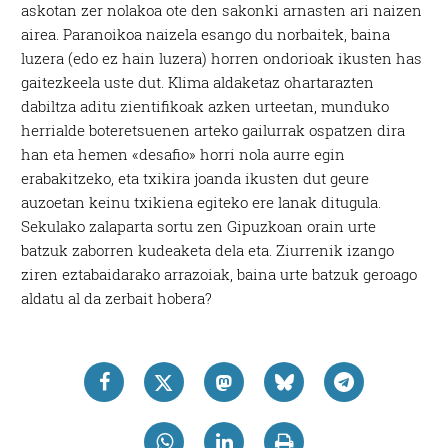
askotan zer nolakoa ote den sakonki arnasten ari naizen
airea. Paranoikoa naizela esango du norbaitek, baina
luzera (edo ez hain luzera) horren ondorioak ikusten has
gaitezkeela uste dut. Klima aldaketaz ohartarazten
dabiltza aditu zientifikoak azken urteetan, munduko
herrialde boteretsuenen arteko gailurrak ospatzen dira
han eta hemen «desafio» horri nola aurre egin
erabakitzeko, eta txikira joanda ikusten dut geure
auzoetan keinu txikiena egiteko ere lanak ditugula.
Sekulako zalaparta sortu zen Gipuzkoan orain urte
batzuk zaborren kudeaketa dela eta. Ziurrenik izango
ziren eztabaidarako arrazoiak, baina urte batzuk geroago
aldatu al da zerbait hobera?