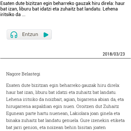
Esaten dute bizitzan egin beharreko gauzak hiru direla: haur
bat izan, liburu bat idatzi eta zuhaitz bat landatu. Lehena
iritsiko da
...
2018
/
03
/
23
Nagore Belastegi
Esaten dute bizitzan egin beharreko gauzak hiru direla:
haur bat izan, liburu bat idatzi eta zuhaitz bat landatu.
Lehena iritsiko da noizbait, agian, bigarrena abian da, eta
hirugarrena aspaldian egin nuen. Oroitzen dut Zuhaitz
Egunean parte hartu nuenean, Lakiolara joan ginela eta
binaka zuhaitz bat landatu genuela. Gure izenekin etiketa
bat jarri genion, eta noizean behin bisitan joaten