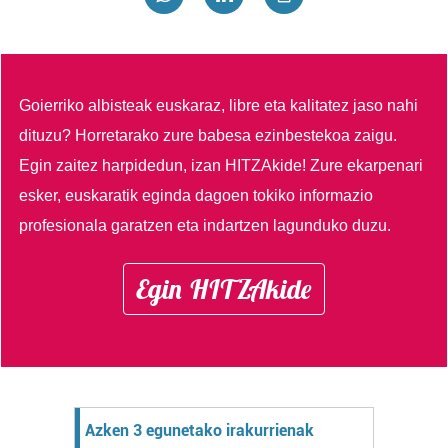
Goierriko albisteak euskaraz, libre eta kalitatez jaso nahi
dituzu?
Horretarako zure babesa ezinbestekoa zaigu.
Egin zaitez harpidedun, izan HITZAkide!
Zure ekarpenari
esker, euskaratik eginda dagoen tokiko informazio
profesionala garatzen eta indartzen lagunduko duzu.
Egin HITZAkide
Azken 3 egunetako irakurrienak