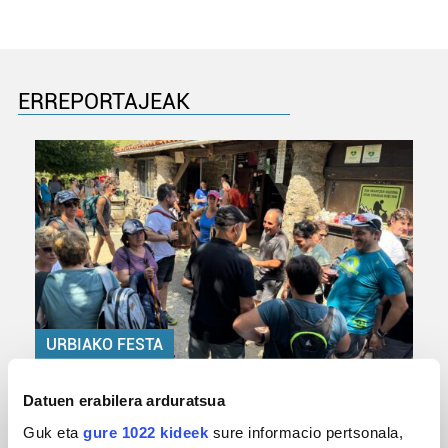
ERREPORTAJEAK
URBIAKO FESTA
Urbiako zelaiak erromeria leku
Datuen erabilera arduratsua
Guk eta
gure 1022 kideek
sure informacio pertsonala,