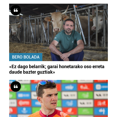
BERO BOLADA
«Ez dago belarrik; garai honetarako oso erreta
daude bazter guztiak»