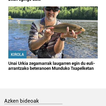
KIROLA
Unai Urkia zegamarrak laugarren egin du euli-
arrantzako beteranoen Munduko Txapelketan
Azken bideoak