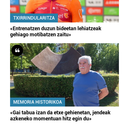
TXIRRINDULARITZA
«Entrenatzen duzun bideetan lehiatzeak
gehiago motibatzen zaitu»
MEMORIA HISTORIKOA
«Gai tabua izan da etxe gehienetan, jendeak
azkeneko momentuan hitz egin du»