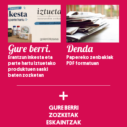
Gure berri.
Denda
Erantzun inkesta eta
Papereko zenbakiak
parte hartu Iztuetako
PDF formatuan
produktuen saski
baten zozketan
+
GURE BERRI
ZOZKETAK
ESKAINTZAK