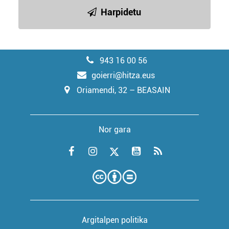
Harpidetu
943 16 00 56
goierri@hitza.eus
Oriamendi, 32 – BEASAIN
Nor gara
Argitalpen politika