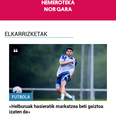
HEMEROTEKA
NOR GARA
ELKARRIZKETAK
FUTBOLA
«Helburuak hasieratik markatzea beti gaiztoa
izaten da»