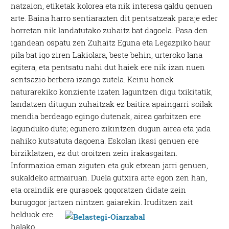
natzaion, etiketak kolorea eta nik interesa galdu genuen
arte. Baina harro sentiarazten dit pentsatzeak paraje eder
horretan nik landatutako zuhaitz bat dagoela. Pasa den
igandean ospatu zen Zuhaitz Eguna eta Legazpiko haur
pila bat igo ziren Lakiolara, beste behin, urteroko lana
egitera, eta pentsatu nahi dut haiek ere nik izan nuen
sentsazio berbera izango zutela. Keinu honek
naturarekiko konziente izaten laguntzen digu txikitatik,
landatzen ditugun zuhaitzak ez baitira apaingarri soilak
mendia berdeago egingo dutenak, airea garbitzen ere
lagunduko dute; egunero zikintzen dugun airea eta jada
nahiko kutsatuta dagoena. Eskolan ikasi genuen ere
birziklatzen, ez dut oroitzen zein irakasgaitan.
Informazioa eman ziguten eta guk etxean jarri genuen,
sukaldeko armairuan. Duela gutxira arte egon zen han,
eta oraindik ere gurasoek gogoratzen didate zein
burugogor jartzen nintzen gaiarekin.
Iruditzen zait
helduok ere
halako