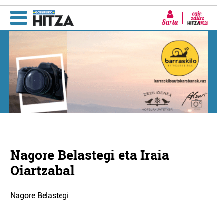
Sartu
Nagore Belastegi eta Iraia
Oiartzabal
Nagore Belastegi