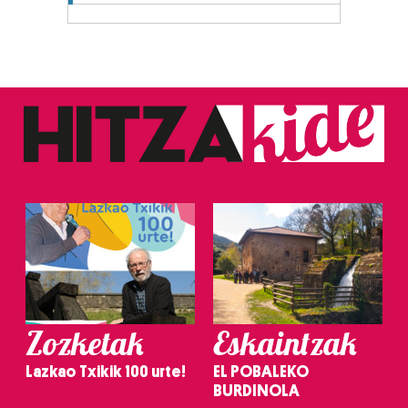
Zozketak
Eskaintzak
Lazkao Txikik 100 urte!
EL POBALEKO
BURDINOLA