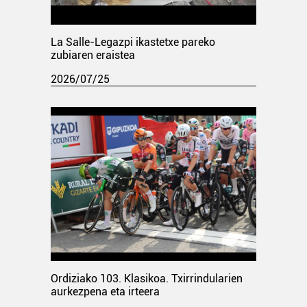
La Salle-Legazpi ikastetxe pareko
zubiaren eraistea
2026/07/25
Ordiziako 103. Klasikoa. Txirrindularien
aurkezpena eta irteera