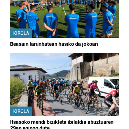
KIROLA
Beasain larunbatean hasiko da jokoan
KIROLA
Itsasoko mendi bizikleta ibilaldia abuztuaren
29an egingo dute