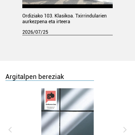
Ordiziako 103. Klasikoa. Txirrindularien
aurkezpena eta irteera
2026/07/25
Argitalpen bereziak