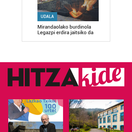
UDALA
Mirandaolako burdinola
Legazpi erdira jaitsiko da