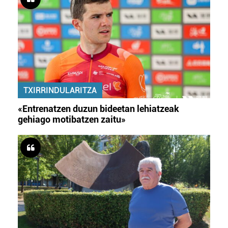
TXIRRINDULARITZA
«Entrenatzen duzun bideetan lehiatzeak
gehiago motibatzen zaitu»