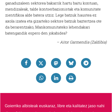
ganaduzaleen sektorea bakarrik hartu baitu kontuan,
mendizaleak, talde kontserbazionistak eta komunitate
zientifikoa alde batera utziz. Lege batzuk haustea ez
axola izatea eta gizarteko sektore batzuk baztertzea ote
da berarentzako, Mankomunitateko lehendakari
batengandik espero den jokabidea?
– Aitor Garmendia (Zaldibia)
Goierriko albisteak euskaraz, libre eta kalitatez jaso nahi