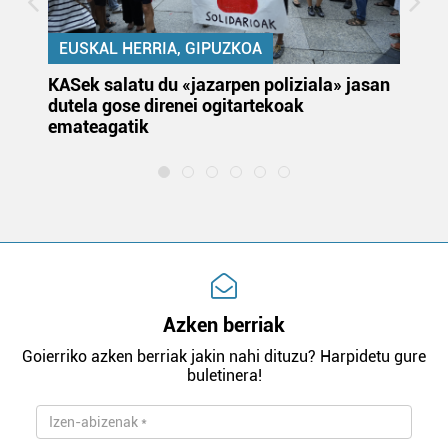
EUSKAL HERRIA, GIPUZKOA
KASek salatu du «jazarpen poliziala» jasan
Pa
dutela gose direnei ogitartekoak
da
emateagatik
«s
Azken berriak
Goierriko azken berriak jakin nahi dituzu? Harpidetu gure
buletinera!