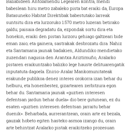
Baliabideen Antolamendu Legearen kontra, mendi
babeslean hiru metro zabaleko pista bat eraiki da, Europa
Batasuneko Habitat Direktibak babestutako larreak
suntsitu dira eta lurzoruko 1.570 metro luzeran betirako
galdu; paisaia degradatu da, ezpondak sortu dira eta
honekin, eraiki den pistan lurzoru gehiago galtzeari bide
eman zaio; eta gainera, sastrakak desbrozatu dira. Nahiz
eta Santamaria jaunak badakien, Aldundiko mendietako
zuzendari nagusia den Arantxa Ariztimuño, Aralarko
pistaren eraikuntzako balizko lege hauste delituarengatik
inputatuta dagoela. Enirio-Aralar Mankomunitateak
erakunde publikoa denez interes orokorra izan behar du
helburu, eta honenbestez, gizartearen zerbitzura egon
behar du. Santamaria jaunak «guztien interesen
defentsan jardun behar duela» dio bere gutunean, ez du
esaten «guztien interesen defentsan jarraitu behar
duenik». Beharbada, aurrerantzean, orain arte ez bezala,
gauzak hobeto egiten hasteko asmoa izango du, orain
arte behintzat Aralarko pistak eraikitzeko prozesuan