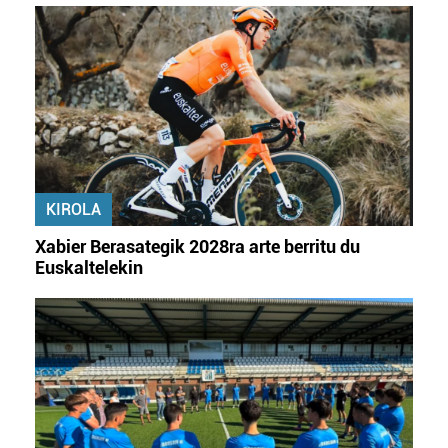
KIROLA
Xabier Berasategik 2028ra arte berritu du
Euskaltelekin