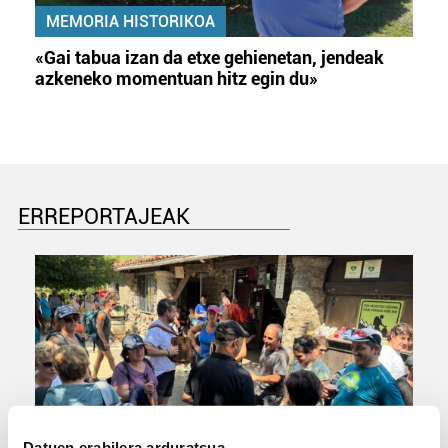
MEMORIA HISTORIKOA
«Gai tabua izan da etxe gehienetan, jendeak
azkeneko momentuan hitz egin du»
ERREPORTAJEAK
Datuen erabilera arduratsua