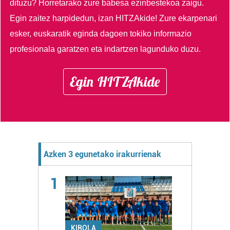
dituzu?
Horretarako zure babesa ezinbestekoa zaigu.
Egin zaitez harpidedun, izan HITZAkide!
Zure ekarpenari
esker, euskaratik eginda dagoen tokiko informazio
profesionala garatzen eta indartzen lagunduko duzu.
Egin HITZAkide
Azken 3 egunetako irakurrienak
1
KIROLA