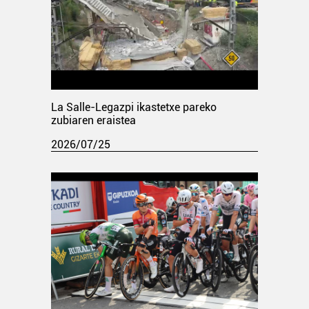
La Salle-Legazpi ikastetxe pareko
zubiaren eraistea
2026/07/25