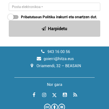
Pribatutasun Politika
irakurri eta onartzen dut.
Harpidetu
943 16 00 56
goierri@hitza.eus
Oriamendi, 32 – BEASAIN
Nor gara