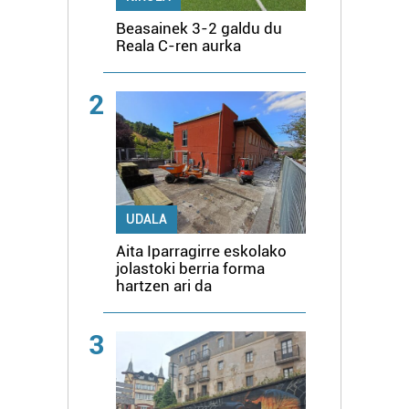
Beasainek 3-2 galdu du
Reala C-ren aurka
2
UDALA
Aita Iparragirre eskolako
jolastoki berria forma
hartzen ari da
3