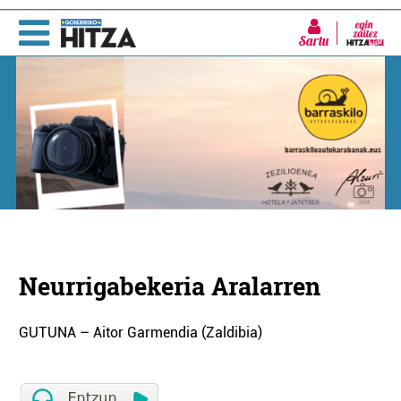
Sartu
Neurrigabekeria Aralarren
GUTUNA – Aitor Garmendia (Zaldibia)