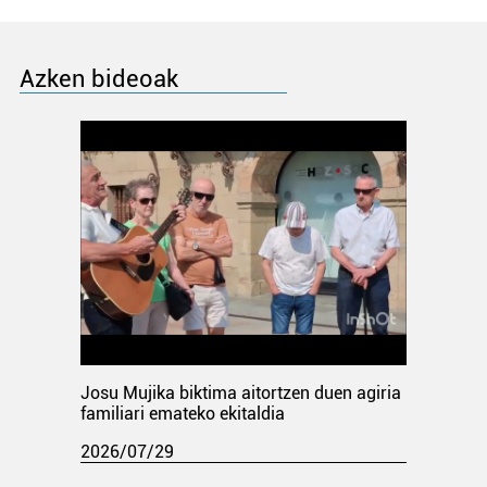
Azken bideoak
Josu Mujika biktima aitortzen duen agiria
familiari emateko ekitaldia
2026/07/29