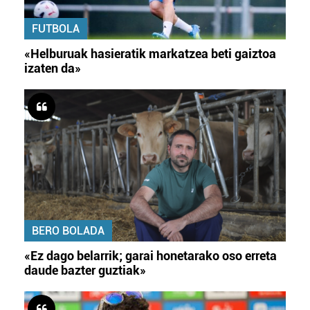
FUTBOLA
«Helburuak hasieratik markatzea beti gaiztoa
izaten da»
BERO BOLADA
«Ez dago belarrik; garai honetarako oso erreta
daude bazter guztiak»