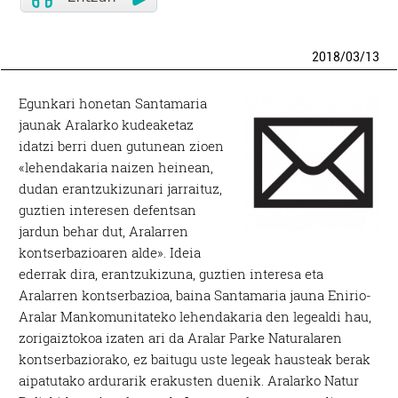
2018
/
03
/
13
Egunkari honetan Santamaria
jaunak Aralarko kudeaketaz
idatzi berri duen gutunean zioen
«lehendakaria naizen heinean,
dudan erantzukizunari jarraituz,
guztien interesen defentsan
jardun behar dut, Aralarren
kontserbazioaren alde». Ideia
ederrak dira, erantzukizuna, guztien interesa eta
Aralarren kontserbazioa, baina Santamaria jauna Enirio-
Aralar Mankomunitateko lehendakaria den legealdi hau,
zorigaiztokoa izaten ari da Aralar Parke Naturalaren
kontserbaziorako, ez baitugu uste legeak hausteak berak
aipatutako ardurarik erakusten duenik. Aralarko Natur