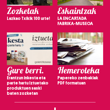
Zozketak
Eskaintzak
Lazkao Txikik 100 urte!
LA ENCARTADA
FABRIKA-MUSEOA
Gure berri.
Hemeroteka
Erantzun inkesta eta
Papereko zenbakiak
parte hartu Iztuetako
PDF formatuan
produktuen saski
baten zozketan