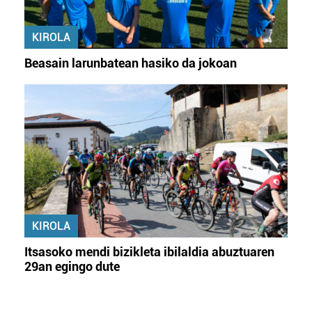
KIROLA
Beasain larunbatean hasiko da jokoan
KIROLA
Itsasoko mendi bizikleta ibilaldia abuztuaren
29an egingo dute