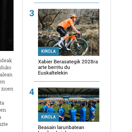
3
KIROLA
ideak.
Xabier Berasategik 2028ra
lduko
arte berritu du
Euskaltelekin
dalean
ten
 zioen
4
ta
ren
n
KIROLA
uzte
Beasain larunbatean