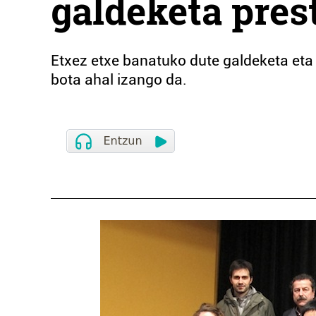
galdeketa pres
Etxez etxe banatuko dute galdeketa eta 
bota ahal izango da.