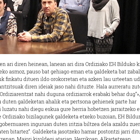
n ari diren heinean, lanean ari dira Ordiziako EH Bilduko k
tzeko asmoz, pauso bat gehiago eman eta galdeketa bat zaba
uk finkatu dituen ildo orokorretan eta azken lau urteetan u
antzitsuak diren ideiak jaso nahi dituzte. Hala aurreratu zu
Ordiziarentzat nahi duguna ordiziarrok erabaki behar dug”»,
u duten galdeketan ahalik eta pertsona gehienek parte har
i luzatu nahi diegu eskua gure herria hobetzen jarraitzeko e
e Ordiziako bizilagunek galdeketa etxeko buzoian, EH Bildu
l gobernuaren inguruan duten iritzia biltzea dela azaldu zue
ten bitartez”. Galdeketa jasotzeko hamar postontzi jarri dit
rrenan, Majori kiroldegi atarian, Herrikoan, Alkartetxean,