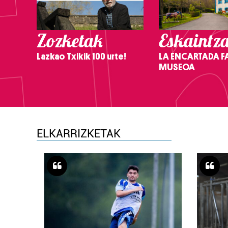
Zozketak
Eskaintz
Lazkao Txikik 100 urte!
LA ENCARTADA F
MUSEOA
ELKARRIZKETAK