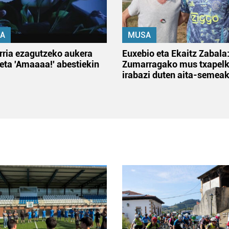
A
MUSA
rria ezagutzeko aukera
Euxebio eta Ekaitz Zabala
 eta 'Amaaaa!' abestiekin
Zumarragako mus txapelk
irabazi duten aita-semea