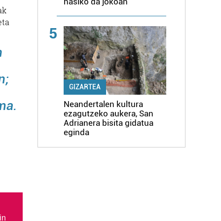
hasiko da jokoan
ak
eta
5
n
n;
GIZARTEA
ma.
Neandertalen kultura
ezagutzeko aukera, San
Adrianera bisita gidatua
eginda
in