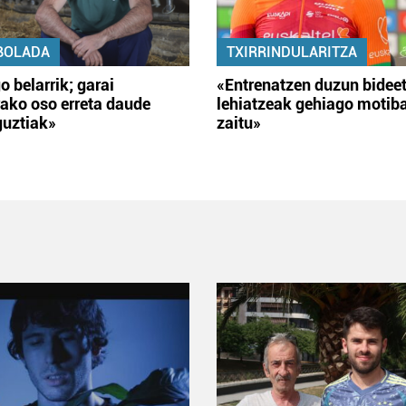
BOLADA
TXIRRINDULARITZA
o belarrik; garai
«Entrenatzen duzun bidee
ako oso erreta daude
lehiatzeak gehiago motib
guztiak»
zaitu»