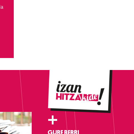
la
+
GURE BERRI