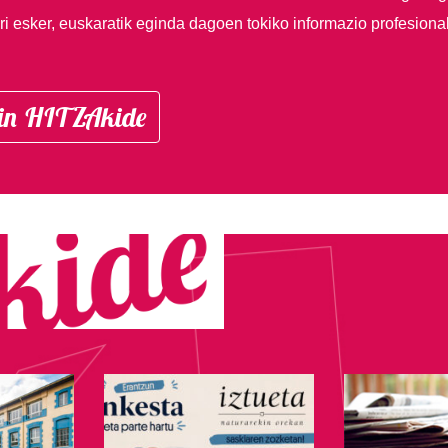
i esker, euskaratik eginda dagoen tokiko informazio profesiona
in HITZAkide