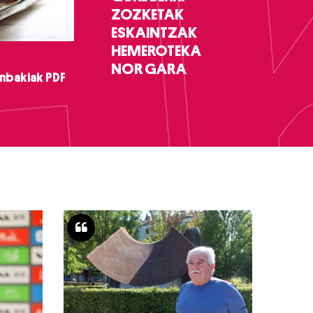
ZOZKETAK
ESKAINTZAK
HEMEROTEKA
NOR GARA
nbakiak PDF