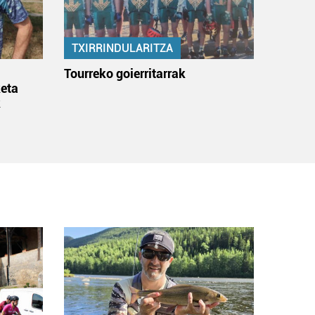
TXIRRINDULARITZA
:
Tourreko goierritarrak
eta
k