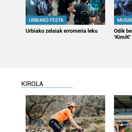
URBIAKO FESTA
MUSIK
Urbiako zelaiak erromeria leku
Odik be
'KimiK'
KIROLA