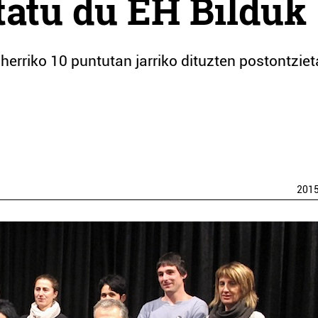
tatu du EH Bilduk
herriko 10 puntutan jarriko dituzten postontzie
201