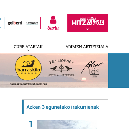
Sartu
GURE ATARIAK
ADIMEN ARTIFIZIALA
Azken 3 egunetako irakurrienak
1