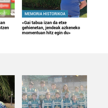
MEMORIA HISTORIKOA
tan
«Gai tabua izan da etxe
atzen
gehienetan, jendeak azkeneko
momentuan hitz egin du»