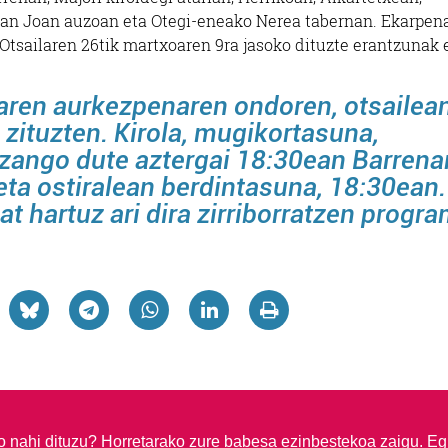
San Joan auzoan eta Otegi-eneako Nerea tabernan. Ekarpen
Otsailaren 26tik martxoaren 9ra jasoko dituzte erantzunak 
aren aurkezpenaren ondoren, otsailea
u zituzten. Kirola, mugikortasuna,
zango dute aztergai 18:30ean Barrena
eta ostiralean berdintasuna, 18:30ean.
 hartuz ari dira zirriborratzen progra
so nahi dituzu?
Horretarako zure babesa ezinbestekoa zaigu. Eg