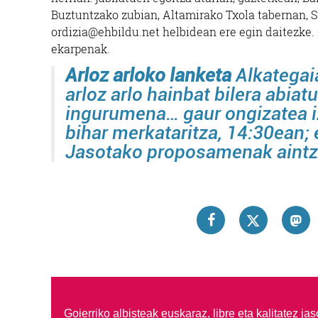
Buztuntzako zubian, Altamirako Txola tabernan, 
ordizia@ehbildu.net helbidean ere egin daitezke. 
ekarpenak.
Arloz arloko lanketa
Alkategai
arloz arlo hainbat bilera abiat
ingurumena… gaur ongizatea i
bihar merkataritza, 14:30ean; 
Jasotako proposamenak aintzat
Goierriko albisteak euskaraz, libre eta kalitatez ja