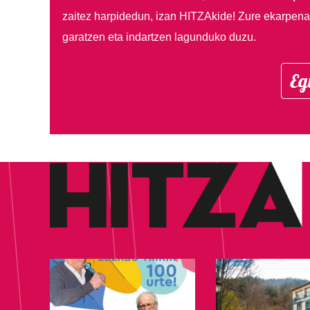
zaitez harpidedun, izan HITZAkide!
Zure ekarpenar
garatzen eta indartzen lagunduko duzu.
Eg