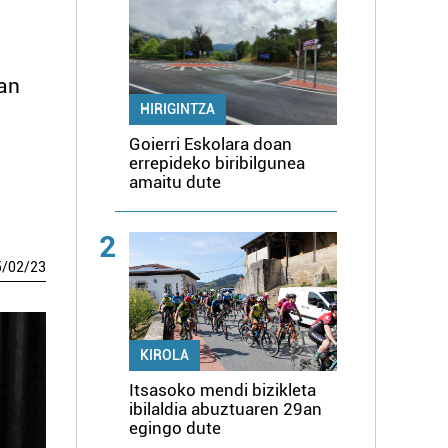
tan
HIRIGINTZA
Goierri Eskolara doan
errepideko biribilgunea
amaitu dute
2
5
/
02
/
23
KIROLA
Itsasoko mendi bizikleta
ibilaldia abuztuaren 29an
egingo dute