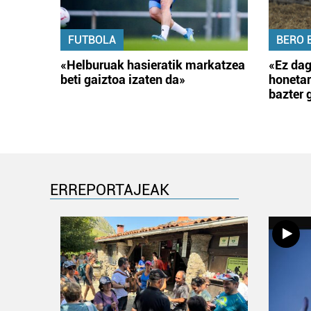
FUTBOLA
BERO 
«Helburuak hasieratik markatzea
«Ez dag
beti gaiztoa izaten da»
honetar
bazter 
ERREPORTAJEAK