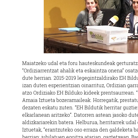
Maiatzeko udal eta foru hauteskundeak gerturatze
“Ordiziarrentzat ahalik eta eskaintza onena” osa
dute herrian. 2015-2019 legegintzaldirako EH Bild
izan duten esperientzian oinarrituz, Ordizian garr
atzo Ordiziako EH Bilduko kideek prentsaurrean. “
Amaia Iztueta bozeramaileak. Horregatik, prestat
dezaten eskatu zuten. “EH Bildutik herritar guztie
elkarlanean aritzeko”. Datorren astean jasoko dut
aldizkariarekin batera. Helburua, herritarrek uda
Iztuetak, “erantzuteko oso erraza den galdeketa ba
herrian: jubilatuen egoitza atarian, gaztetxean, Ba