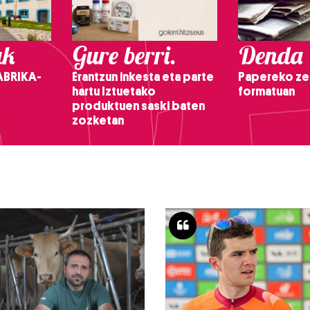
ak
Gure berri.
Denda
ABRIKA-
Erantzun inkesta eta parte
Papereko ze
hartu Iztuetako
formatuan
produktuen saski baten
zozketan