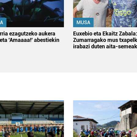
A
MUSA
rria ezagutzeko aukera
Euxebio eta Ekaitz Zabala
 eta 'Amaaaa!' abestiekin
Zumarragako mus txapelk
irabazi duten aita-semea