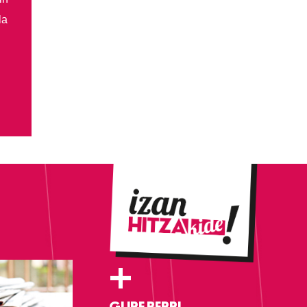
la
+
GURE BERRI