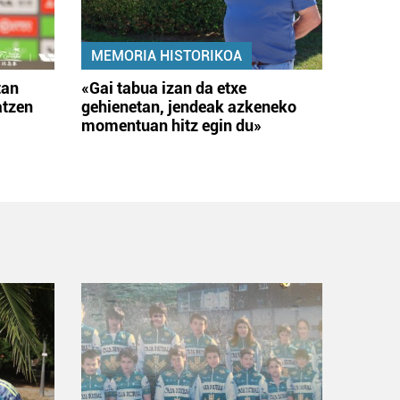
MEMORIA HISTORIKOA
tan
«Gai tabua izan da etxe
atzen
gehienetan, jendeak azkeneko
momentuan hitz egin du»