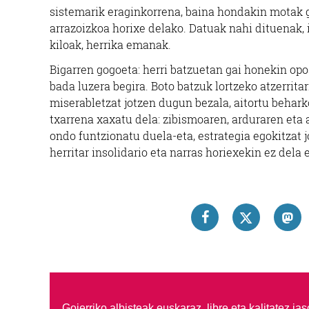
sistemarik eraginkorrena, baina hondakin motak g
arrazoizkoa horixe delako. Datuak nahi dituenak, 
kiloak, herrika emanak.
Bigarren gogoeta: herri batzuetan gai honekin opos
bada luzera begira. Boto batzuk lortzeko atzerrita
miserabletzat jotzen dugun bezala, aitortu behar
txarrena xaxatu dela: zibismoaren, arduraren eta a
ondo funtzionatu duela-eta, estrategia egokitzat j
herritar insolidario eta narras horiexekin ez dela 
Goierriko albisteak euskaraz, libre eta kalitatez ja