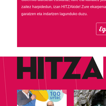
zaitez harpidedun, izan HITZAkide!
Zure ekarpenar
garatzen eta indartzen lagunduko duzu.
Eg