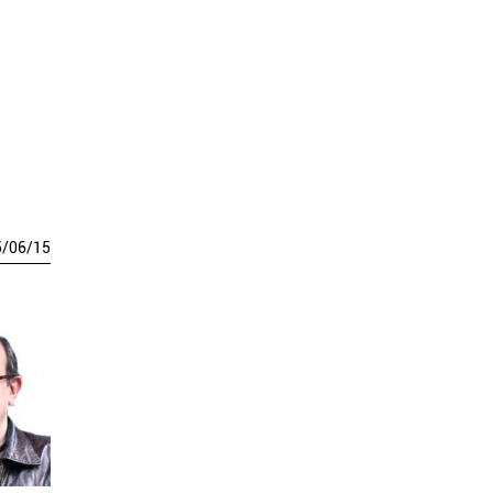
5
/
06
/
15