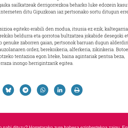
aika sailkatzeak derrigorrezkoa beharko luke edozein kasu
interneten ditu Gipuzkoan iaz pertsonako sortu ditugun err
izioa egiteko erabili den modua, itsusia ez ezik, kaltegarria
rrekiko beldurra eta gorrotoa bultzatzea jokabide desegoki e
ko genuke zaborren gaian, pertsonok barruan dugun alderdir
uzolanaren ordez, berekoikeria, alferkeria, zikinkeria. Boto
otzeko tentazioa egon liteke, baina agintariak pentsa beza,
erraza inongo herrigintzarik egitea.
so nahi dituzu?
Horretarako zure babesa ezinbestekoa zaigu. Eg