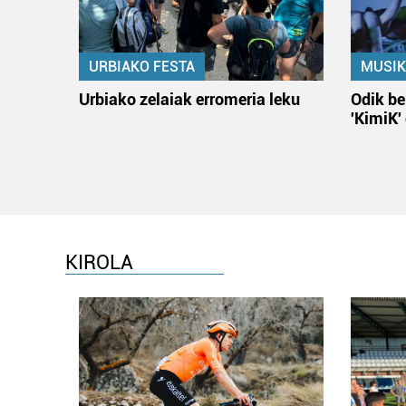
URBIAKO FESTA
MUSIK
Urbiako zelaiak erromeria leku
Odik be
'KimiK'
KIROLA