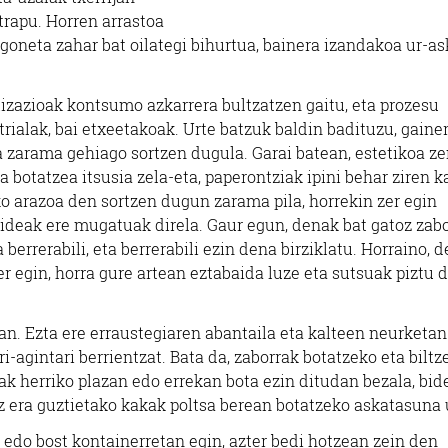
trapu. Horren arrastoa
rgoneta zahar bat oilategi bihurtua, bainera izandakoa ur-as
ilizazioak kontsumo azkarrera bultzatzen gaitu, eta prozesu
rialak, bai etxeetakoak. Urte batzuk baldin badituzu, gainer
a zarama gehiago sortzen dugula. Garai batean, estetikoa z
a botatzea itsusia zela-eta, paperontziak ipini behar ziren k
ko arazoa den sortzen dugun zarama pila, horrekin zer egin
bideak ere mugatuak direla. Gaur egun, denak bat gatoz zab
berrerabili, eta berrerabili ezin dena birziklatu. Horraino, 
zer egin, horra gure artean eztabaida luze eta sutsuak piztu 
an. Ezta ere erraustegiaren abantaila eta kalteen neurketan
ri-agintari berrientzat. Bata da, zaborrak botatzeko eta biltz
nak herriko plazan edo errekan bota ezin ditudan bezala, bi
z era guztietako kakak poltsa berean botatzeko askatasuna 
n edo bost kontainerretan egin, azter bedi hotzean zein den