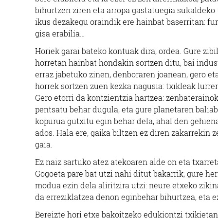
bihurtzen ziren eta arropa gastatuegia sukaldeko 
ikus dezakegu oraindik ere hainbat baserritan: fu
gisa erabilia…
Horiek garai bateko kontuak dira, ordea. Gure zib
horretan hainbat hondakin sortzen ditu, bai indust
erraz jabetuko zinen, denboraren joanean, gero et
horrek sortzen zuen kezka nagusia: txikleak lurrer
Gero etorri da kontzientzia hartzea: zenbateraino
pentsatu behar dugula, eta gure planetaren balia
kopurua gutxitu egin behar dela, ahal den gehiena 
ados. Hala ere, gaika biltzen ez diren zakarrekin 
gaia.
Ez naiz sartuko atez atekoaren alde on eta txarret
Gogoeta pare bat utzi nahi ditut bakarrik, gure her
modua ezin dela aliritzira utzi: neure etxeko ziki
da erreziklatzea denon eginbehar bihurtzea, eta e
Bereizte hori etxe bakoitzeko edukiontzi txikieta