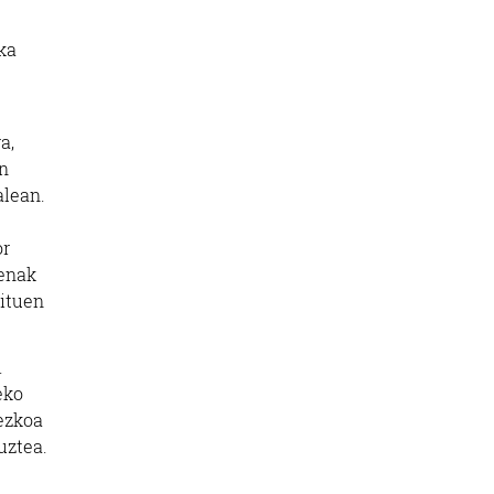
ka
a,
en
alean.
or
denak
dituen
.
eko
dezkoa
uztea.