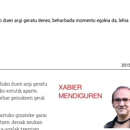
 duen argi geratu denez, beharbada momentu egokia da, lehia
201
duko duen argi geratu
o estutik aparte,
n behar genukeen geuk
hartuko ginateke garai
titzen: denak zeukan
ta-azalak txerrijan