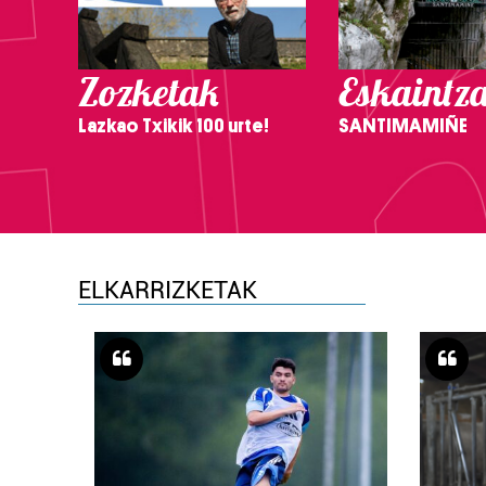
Zozketak
Eskaintz
Lazkao Txikik 100 urte!
SANTIMAMIÑE
ELKARRIZKETAK