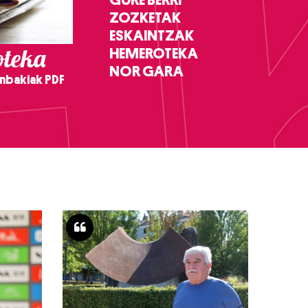
ZOZKETAK
ESKAINTZAK
teka
HEMEROTEKA
NOR GARA
nbakiak PDF