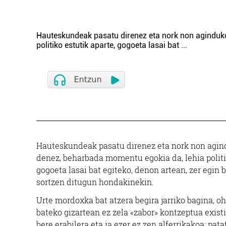
Hauteskundeak pasatu direnez eta nork non aginduko
politiko estutik aparte, gogoeta lasai bat
...
Hauteskundeak pasatu direnez eta nork non agin
denez, beharbada momentu egokia da, lehia politik
gogoeta lasai bat egiteko, denon artean, zer egi
sortzen ditugun hondakinekin.
Urte mordoxka bat atzera begira jarriko bagina, o
bateko gizartean ez zela «zabor» kontzeptua exis
bere erabilera eta ia ezer ez zen alferrikakoa; pata