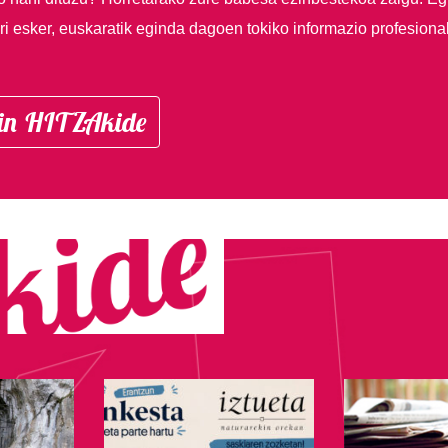
i esker, euskaratik eginda dagoen tokiko informazio profesiona
in HITZAkide