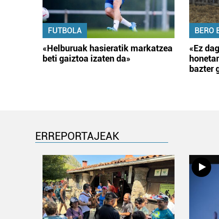
FUTBOLA
BERO 
«Helburuak hasieratik markatzea
«Ez dag
beti gaiztoa izaten da»
honetar
bazter 
ERREPORTAJEAK