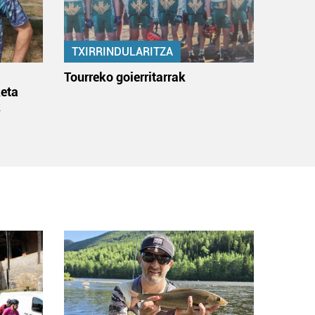
TXIRRINDULARITZA
:
Tourreko goierritarrak
eta
k