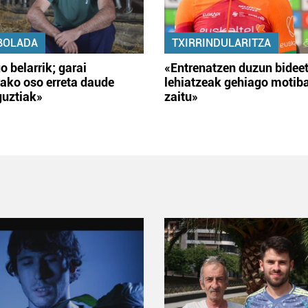
BOLADA
TXIRRINDULARITZA
o belarrik; garai
«Entrenatzen duzun bidee
ako oso erreta daude
lehiatzeak gehiago motib
guztiak»
zaitu»