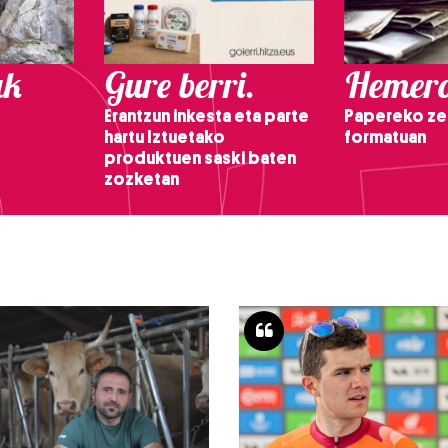
ak
Gure berri.
Hemero
Erantzun inkesta eta parte
Papereko ze
hartu Iztuetako
formatuan
produktuen saski baten
zozketan