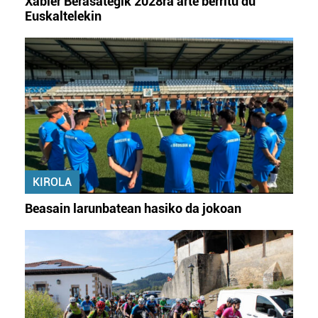
Xabier Berasategik 2028ra arte berritu du
Euskaltelekin
KIROLA
Beasain larunbatean hasiko da jokoan