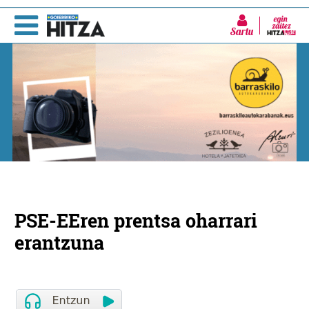
Sartu
PSE-EEren prentsa oharrari
erantzuna