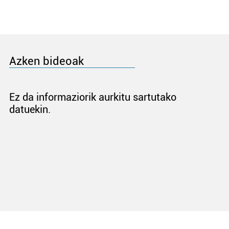
Azken bideoak
Ez da informaziorik aurkitu sartutako
datuekin.