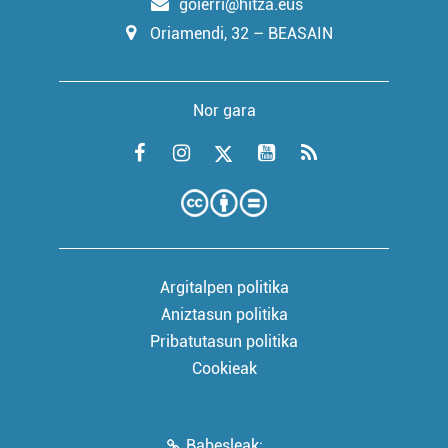
goierri@hitza.eus
Oriamendi, 32 – BEASAIN
Nor gara
Argitalpen politika
Aniztasun politika
Pribatutasun politika
Cookieak
Babesleak: