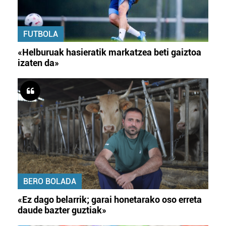
FUTBOLA
«Helburuak hasieratik markatzea beti gaiztoa
izaten da»
BERO BOLADA
«Ez dago belarrik; garai honetarako oso erreta
daude bazter guztiak»