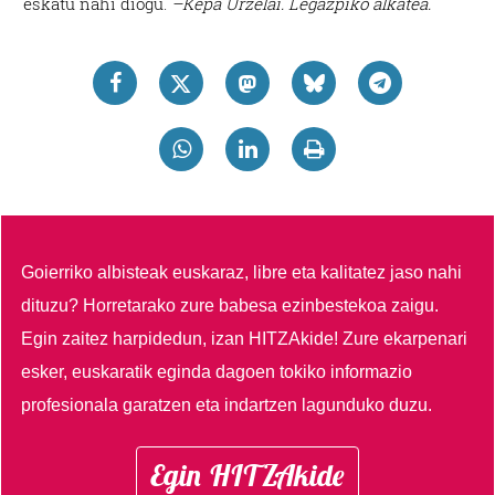
eskatu nahi diogu.
–Kepa Urzelai. Legazpiko alkatea.
Goierriko albisteak euskaraz, libre eta kalitatez jaso nahi
dituzu?
Horretarako zure babesa ezinbestekoa zaigu.
Egin zaitez harpidedun, izan HITZAkide!
Zure ekarpenari
esker, euskaratik eginda dagoen tokiko informazio
profesionala garatzen eta indartzen lagunduko duzu.
Egin HITZAkide