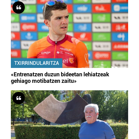
TXIRRINDULARITZA
«Entrenatzen duzun bideetan lehiatzeak
gehiago motibatzen zaitu»