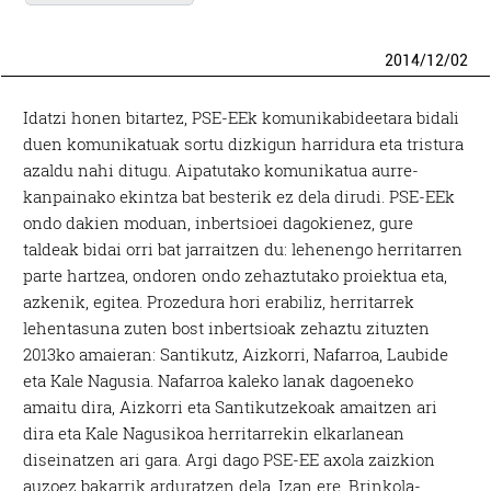
2014
/
12
/
02
Idatzi honen bitartez, PSE-EEk komunikabideetara bidali
duen komunikatuak sortu dizkigun harridura eta tristura
azaldu nahi ditugu. Aipatutako komunikatua aurre-
kanpainako ekintza bat besterik ez dela dirudi. PSE-EEk
ondo dakien moduan, inbertsioei dagokienez, gure
taldeak bidai orri bat jarraitzen du: lehenengo herritarren
parte hartzea, ondoren ondo zehaztutako proiektua eta,
azkenik, egitea. Prozedura hori erabiliz, herritarrek
lehentasuna zuten bost inbertsioak zehaztu zituzten
2013ko amaieran: Santikutz, Aizkorri, Nafarroa, Laubide
eta Kale Nagusia. Nafarroa kaleko lanak dagoeneko
amaitu dira, Aizkorri eta Santikutzekoak amaitzen ari
dira eta Kale Nagusikoa herritarrekin elkarlanean
diseinatzen ari gara. Argi dago PSE-EE axola zaizkion
auzoez bakarrik arduratzen dela. Izan ere, Brinkola-