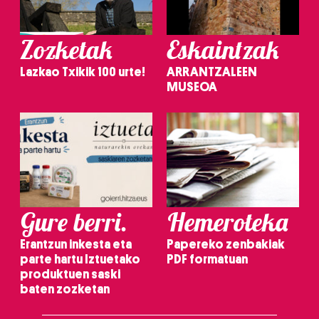
Zozketak
Eskaintzak
Lazkao Txikik 100 urte!
ARRANTZALEEN
MUSEOA
Gure berri.
Hemeroteka
Erantzun inkesta eta
Papereko zenbakiak
parte hartu Iztuetako
PDF formatuan
produktuen saski
baten zozketan