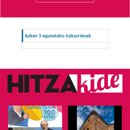
Azken 3 egunetako irakurrienak