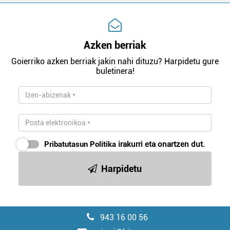
Azken berriak
Goierriko azken berriak jakin nahi dituzu? Harpidetu gure
buletinera!
Pribatutasun Politika
irakurri eta onartzen dut.
Harpidetu
943 16 00 56