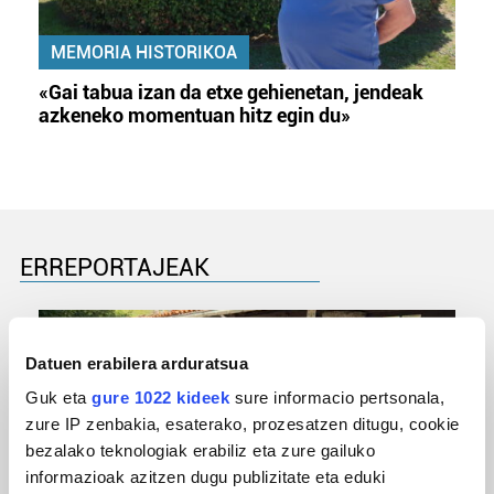
MEMORIA HISTORIKOA
«Gai tabua izan da etxe gehienetan, jendeak
azkeneko momentuan hitz egin du»
ERREPORTAJEAK
Datuen erabilera arduratsua
Guk eta
gure 1022 kideek
sure informacio pertsonala,
zure IP zenbakia, esaterako, prozesatzen ditugu, cookie
bezalako teknologiak erabiliz eta zure gailuko
informazioak azitzen dugu publizitate eta eduki