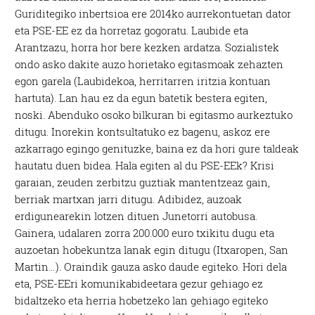
Guriditegiko inbertsioa ere 2014ko aurrekontuetan dator
eta PSE-EE ez da horretaz gogoratu. Laubide eta
Arantzazu, horra hor bere kezken ardatza. Sozialistek
ondo asko dakite auzo horietako egitasmoak zehazten
egon garela (Laubidekoa, herritarren iritzia kontuan
hartuta). Lan hau ez da egun batetik bestera egiten,
noski. Abenduko osoko bilkuran bi egitasmo aurkeztuko
ditugu. Inorekin kontsultatuko ez bagenu, askoz ere
azkarrago egingo genituzke, baina ez da hori gure taldeak
hautatu duen bidea. Hala egiten al du PSE-EEk? Krisi
garaian, zeuden zerbitzu guztiak mantentzeaz gain,
berriak martxan jarri ditugu. Adibidez, auzoak
erdigunearekin lotzen dituen Junetorri autobusa.
Gainera, udalaren zorra 200.000 euro txikitu dugu eta
auzoetan hobekuntza lanak egin ditugu (Itxaropen, San
Martin…). Oraindik gauza asko daude egiteko. Hori dela
eta, PSE-EEri komunikabideetara gezur gehiago ez
bidaltzeko eta herria hobetzeko lan gehiago egiteko