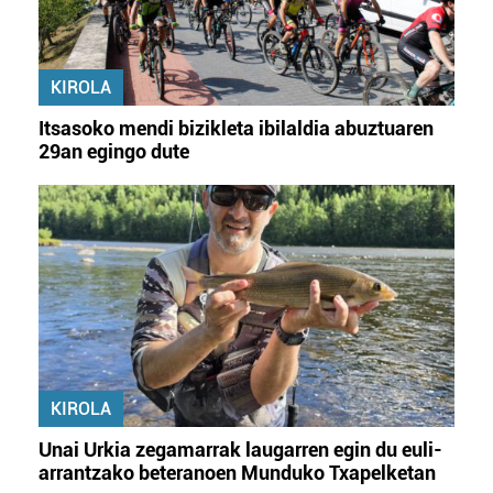
KIROLA
Itsasoko mendi bizikleta ibilaldia abuztuaren
29an egingo dute
KIROLA
Unai Urkia zegamarrak laugarren egin du euli-
arrantzako beteranoen Munduko Txapelketan