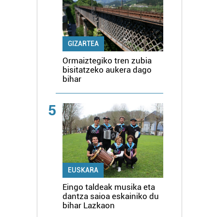
GIZARTEA
Ormaiztegiko tren zubia
bisitatzeko aukera dago
bihar
5
EUSKARA
Eingo taldeak musika eta
dantza saioa eskainiko du
bihar Lazkaon