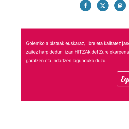
Goierriko albisteak euskaraz, libre eta kalitatez ja
zaitez harpidedun, izan HITZAkide!
Zure ekarpenar
garatzen eta indartzen lagunduko duzu.
Eg