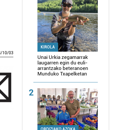
KIROLA
8
/
10
/
03
Unai Urkia zegamarrak
laugarren egin du euli-
arrantzako beteranoen
Munduko Txapelketan
2
ORDIZIAKO AZOKA