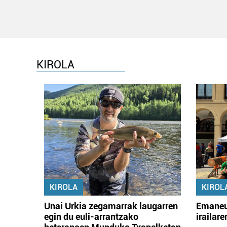
KIROLA
KIROLA
KIROL
Unai Urkia zegamarrak laugarren
Emaneu
egin du euli-arrantzako
irailar