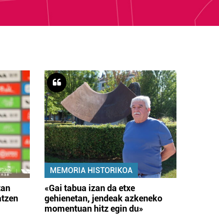
MEMORIA HISTORIKOA
tan
«Gai tabua izan da etxe
atzen
gehienetan, jendeak azkeneko
momentuan hitz egin du»