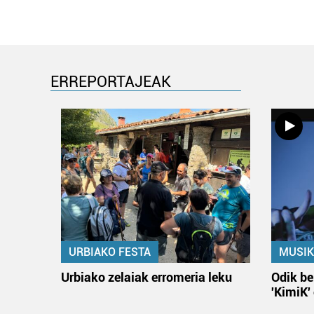
ERREPORTAJEAK
URBIAKO FESTA
MUSIK
Urbiako zelaiak erromeria leku
Odik be
'KimiK'