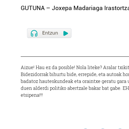
GUTUNA – Joxepa Madariaga Irastortza 
Aizue! Hau ez da posible! Nola liteke? Aralar txikit
Bidezidorrak bihurtu bide, errepide, eta autoak ho
badatoz hauteskundeak eta oraintxe geratu gara 
duen alderdi politiko abertzale bakar bat gabe. E
etsipena!!!