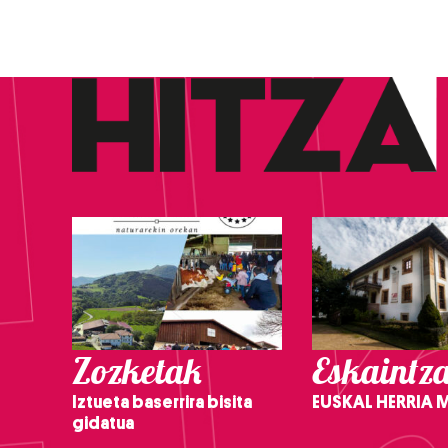
Zozketak
Eskaintz
Iztueta baserrira bisita
EUSKAL HERRIA
gidatua