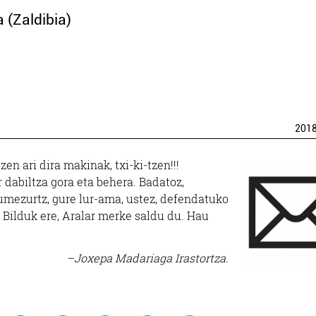
(Zaldibia)
201
zen ari dira makinak, txi-ki-tzen!!!
r dabiltza gora eta behera. Badatoz,
umezurtz, gure lur-ama, ustez, defendatuko
H Bilduk ere, Aralar merke saldu du. Hau
–Joxepa Madariaga Irastortza.