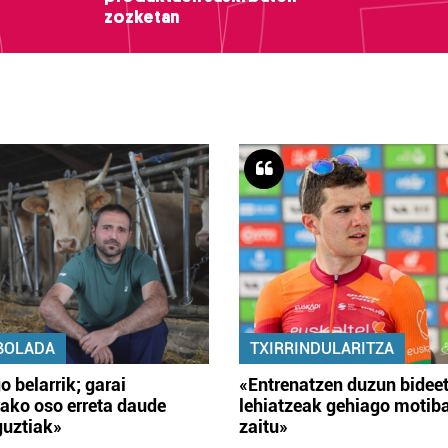
zozketan
BOLADA
TXIRRINDULARITZA
o belarrik; garai
«Entrenatzen duzun bidee
ako oso erreta daude
lehiatzeak gehiago motib
guztiak»
zaitu»