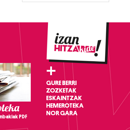
+
GURE BERRI
ZOZKETAK
ESKAINTZAK
teka
HEMEROTEKA
NOR GARA
nbakiak PDF