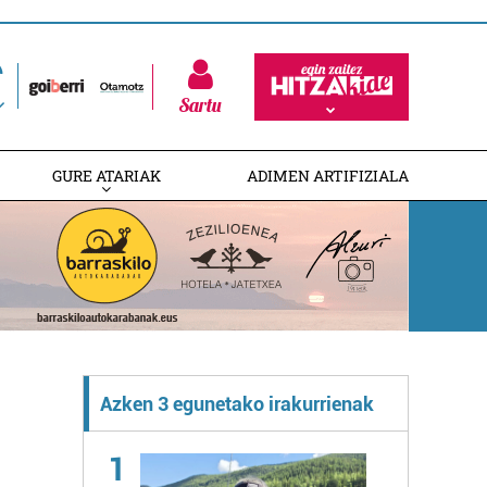
Sartu
GURE ATARIAK
ADIMEN ARTIFIZIALA
Azken 3 egunetako irakurrienak
1