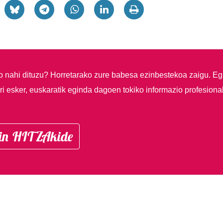
so nahi dituzu?
Horretarako zure babesa ezinbestekoa zaigu. Eg
i esker, euskaratik eginda dagoen tokiko informazio profesiona
in HITZAkide