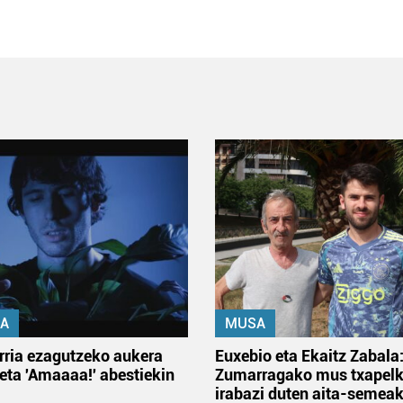
A
MUSA
rria ezagutzeko aukera
Euxebio eta Ekaitz Zabala
 eta 'Amaaaa!' abestiekin
Zumarragako mus txapelk
irabazi duten aita-semea