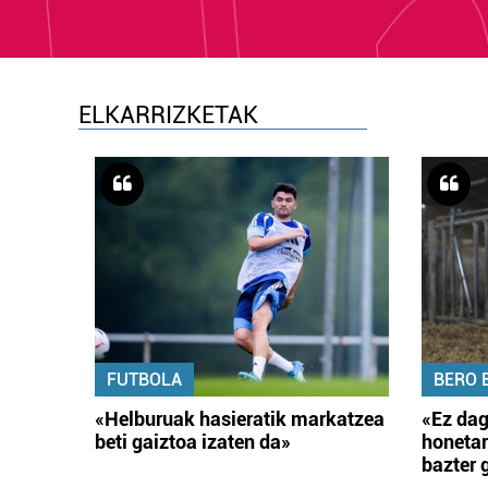
ELKARRIZKETAK
FUTBOLA
BERO 
«Helburuak hasieratik markatzea
«Ez dag
beti gaiztoa izaten da»
honetar
bazter 