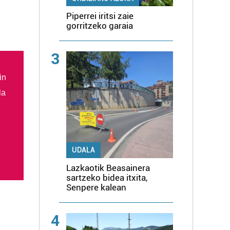
Piperrei iritsi zaie
gorritzeko garaia
3
in
la
UDALA
Lazkaotik Beasainera
sartzeko bidea itxita,
Senpere kalean
4