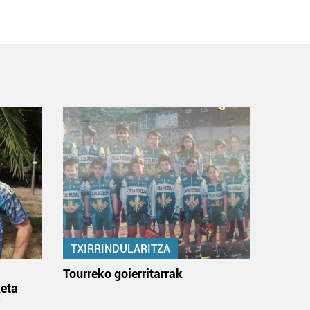
TXIRRINDULARITZA
:
Tourreko goierritarrak
eta
k