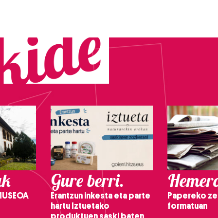
ak
Gure berri.
Hemero
 MUSEOA
Erantzun inkesta eta parte
Papereko ze
hartu Iztuetako
formatuan
produktuen saski baten