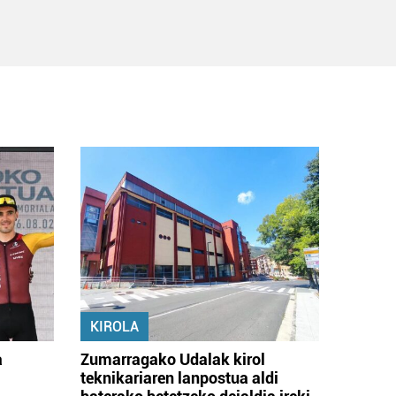
KIROLA
a
Zumarragako Udalak kirol
teknikariaren lanpostua aldi