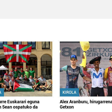
A
KIROLA
rre Euskarari eguna
Alex Aranburu, hirugarren
en 5ean ospatuko da
Getxon