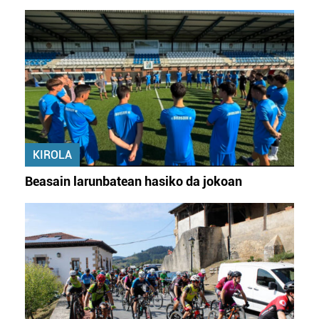
KIROLA
Beasain larunbatean hasiko da jokoan