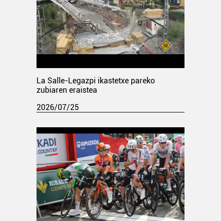
La Salle-Legazpi ikastetxe pareko
zubiaren eraistea
2026/07/25