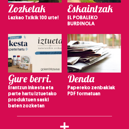
Zozketak
Eskaintzak
Lazkao Txikik 100 urte!
EL POBALEKO
BURDINOLA
Gure berri.
Denda
Erantzun inkesta eta
Papereko zenbakiak
parte hartu Iztuetako
PDF formatuan
produktuen saski
baten zozketan
+