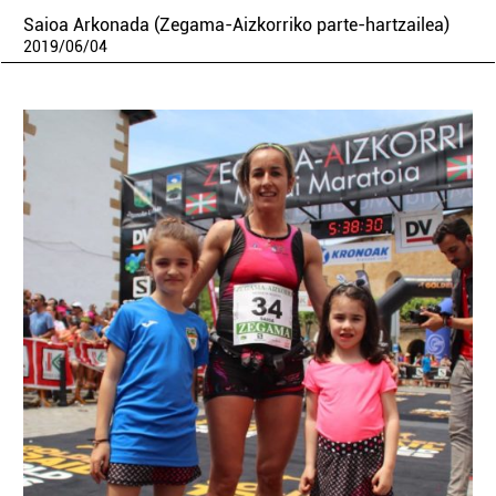
Saioa Arkonada (Zegama-Aizkorriko parte-hartzailea)
2019
/
06
/
04