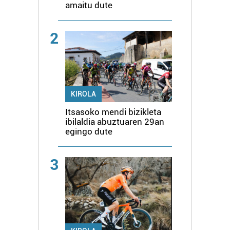
amaitu dute
2
KIROLA
Itsasoko mendi bizikleta
ibilaldia abuztuaren 29an
egingo dute
3