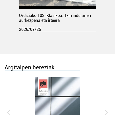
Ordiziako 103. Klasikoa. Txirrindularien
aurkezpena eta irteera
2026/07/25
Argitalpen bereziak