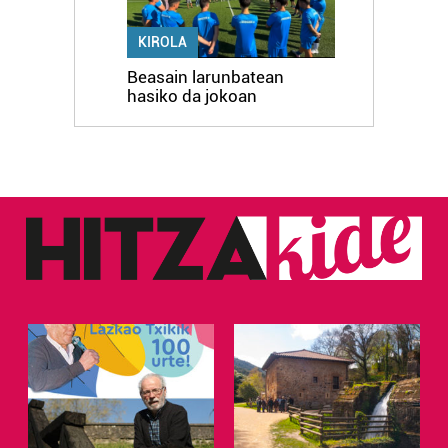
KIROLA
Beasain larunbatean
hasiko da jokoan