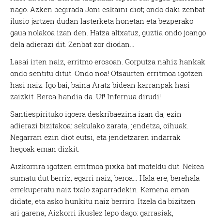
nago. Azken begirada Joni eskaini diot; ondo daki zenbat
ilusio jartzen dudan lasterketa honetan eta bezperako
gaua nolakoa izan den. Hatza altxatuz, guztia ondo joango
dela adierazi dit. Zenbat zor diodan…
Lasai irten naiz, erritmo erosoan. Gorputza nahiz hankak
ondo sentitu ditut. Ondo noa! Otsaurten erritmoa igotzen
hasi naiz. Igo bai, baina Aratz bidean karranpak hasi
zaizkit. Beroa handia da. Uf! Infernua dirudi!
Santiespirituko igoera deskribaezina izan da, ezin
adierazi bizitakoa: sekulako zarata, jendetza, oihuak.
Negarrari ezin diot eutsi, eta jendetzaren indarrak
hegoak eman dizkit.
Aizkorrira igotzen erritmoa pixka bat moteldu dut. Nekea
sumatu dut berriz; egarri naiz, beroa… Hala ere, berehala
errekuperatu naiz txalo zaparradekin. Kemena eman
didate, eta asko hunkitu naiz berriro. Itzela da bizitzen
ari garena, Aizkorri ikuslez lepo dago: garrasiak,