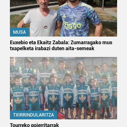
MUSA
Euxebio eta Ekaitz Zabala: Zumarragako mus
txapelketa irabazi duten aita-semeak
TXIRRINDULARITZA
Tourreko goierritarrak