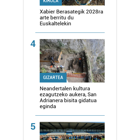
KIROLA
Xabier Berasategik 2028ra
arte berritu du
Euskaltelekin
4
GIZARTEA
Neandertalen kultura
ezagutzeko aukera, San
Adrianera bisita gidatua
eginda
5