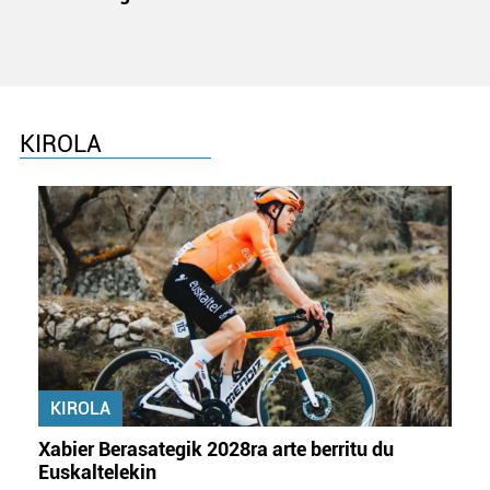
KIROLA
KIROLA
Xabier Berasategik 2028ra arte berritu du
Euskaltelekin