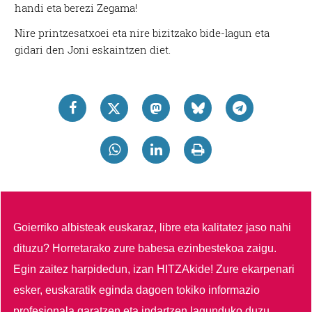
handi eta berezi Zegama!
Nire printzesatxoei eta nire bizitzako bide-lagun eta
gidari den Joni eskaintzen diet.
Goierriko albisteak euskaraz, libre eta kalitatez jaso nahi
dituzu?
Horretarako zure babesa ezinbestekoa zaigu.
Egin zaitez harpidedun, izan HITZAkide!
Zure ekarpenari
esker, euskaratik eginda dagoen tokiko informazio
profesionala garatzen eta indartzen lagunduko duzu.