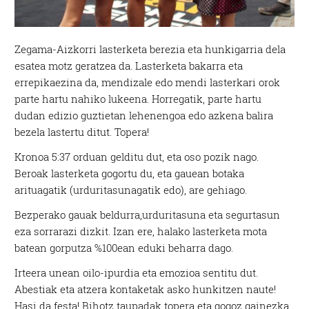
Zegama-Aizkorri lasterketa berezia eta hunkigarria dela
esatea motz geratzea da. Lasterketa bakarra eta
errepikaezina da, mendizale edo mendi lasterkari orok
parte hartu nahiko lukeena. Horregatik, parte hartu
dudan edizio guztietan lehenengoa edo azkena balira
bezela lastertu ditut. Topera!
Kronoa 5:37 orduan gelditu dut, eta oso pozik nago.
Beroak lasterketa gogortu du, eta gauean botaka
arituagatik (urduritasunagatik edo), are gehiago.
Bezperako gauak beldurra,urduritasuna eta segurtasun
eza sorrarazi dizkit. Izan ere, halako lasterketa mota
batean gorputza %100ean eduki beharra dago.
Irteera unean oilo-ipurdia eta emozioa sentitu dut.
Abestiak eta atzera kontaketak asko hunkitzen naute!
Hasi da festa! Bihotz taupadak topera eta gogoz gainezka