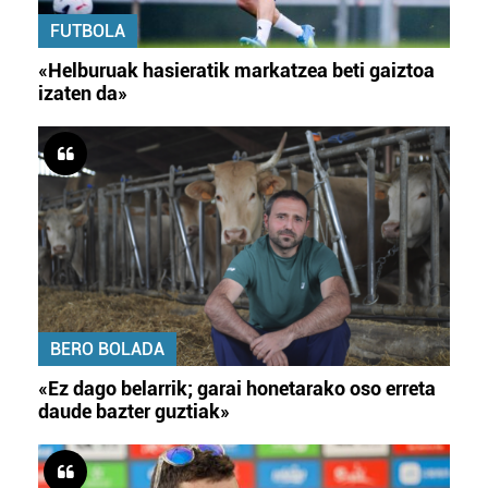
FUTBOLA
«Helburuak hasieratik markatzea beti gaiztoa
izaten da»
BERO BOLADA
«Ez dago belarrik; garai honetarako oso erreta
daude bazter guztiak»