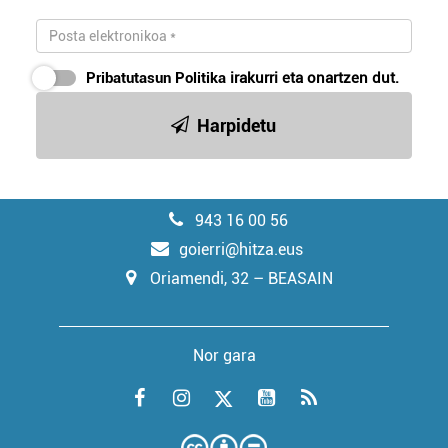
Pribatutasun Politika
irakurri eta onartzen dut.
Harpidetu
943 16 00 56
goierri@hitza.eus
Oriamendi, 32 – BEASAIN
Nor gara