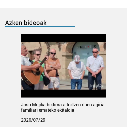
Azken bideoak
Josu Mujika biktima aitortzen duen agiria
familiari emateko ekitaldia
2026/07/29