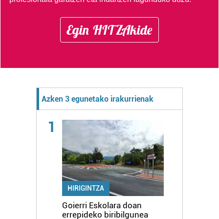
Egin HITZAkide
Azken 3 egunetako irakurrienak
1
HIRIGINTZA
Goierri Eskolara doan
errepideko biribilgunea