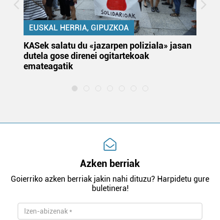
EUSKAL HERRIA, GIPUZKOA
KASek salatu du «jazarpen poliziala» jasan
Pa
dutela gose direnei ogitartekoak
da
emateagatik
«s
Azken berriak
Goierriko azken berriak jakin nahi dituzu? Harpidetu gure
buletinera!