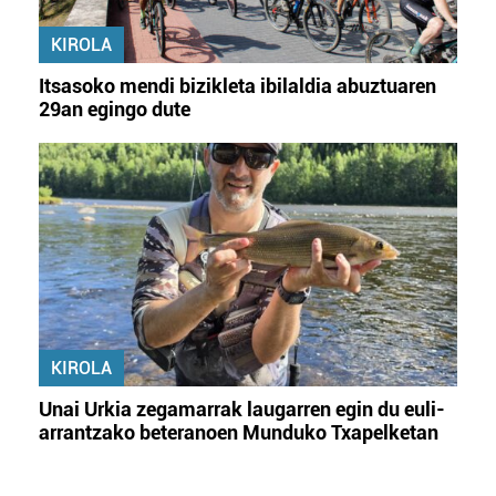
KIROLA
Itsasoko mendi bizikleta ibilaldia abuztuaren
29an egingo dute
KIROLA
Unai Urkia zegamarrak laugarren egin du euli-
arrantzako beteranoen Munduko Txapelketan