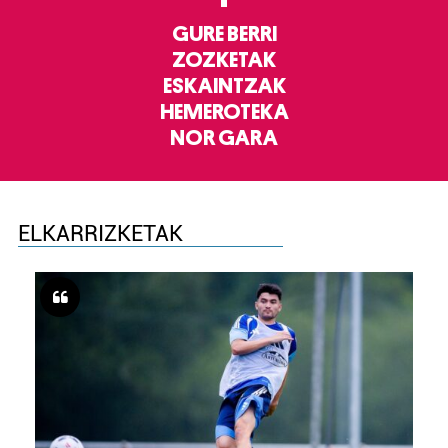
GURE BERRI
ZOZKETAK
ESKAINTZAK
HEMEROTEKA
NOR GARA
ELKARRIZKETAK