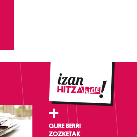
+
GURE BERRI
ZOZKETAK