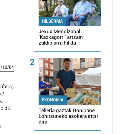
HILBERRIA
Jexux Mendizabal
'Kaxkagorri' artzain
zaldibiarra hil da
2
8
/
10
/
04
ubira,
k?
EKONOMIA
k.
o dit.
Telleria gaztak Donibane
Lohitzuneko azokara iritsi
n
dira
u.