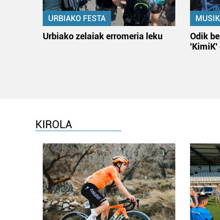
URBIAKO FESTA
MUSIK
Urbiako zelaiak erromeria leku
Odik be
'KimiK'
KIROLA