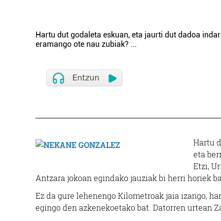
Hartu dut godaleta eskuan, eta jaurti dut dadoa indarr
eramango ote nau zubiak?
...
Hartu d
eta ber
Etzi, U
Antzara jokoan egindako jauziak bi herri horiek 
Ez da gure lehenengo Kilometroak jaia izango, ha
egingo den azkenekoetako bat. Datorren urtean Za