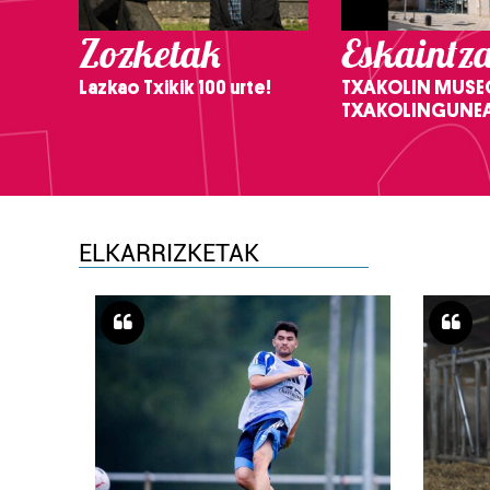
Zozketak
Eskaintz
Lazkao Txikik 100 urte!
TXAKOLIN MUSE
TXAKOLINGUNE
ELKARRIZKETAK