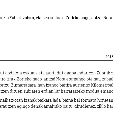
ez: «Zubitik zubira, eta berriro tira». Zorteko nago, antza! Nora
201
ut godaleta eskuan, eta jaurti dut dadoa indarrez: «Zubitik z
riro tira». Zorteko nago, antza! Nora eramango ote nau zubia
rretxu-Zumarragara, han izango baitira aurtengo Kilometroa
batzen dituen zubiaren erdian lur harrarazteko modua emang
maikatxotan izanak baikara jada, baina bai formatu honeta
rautzen egingo denak amaituko baitu, dirudienez, ziklo ha