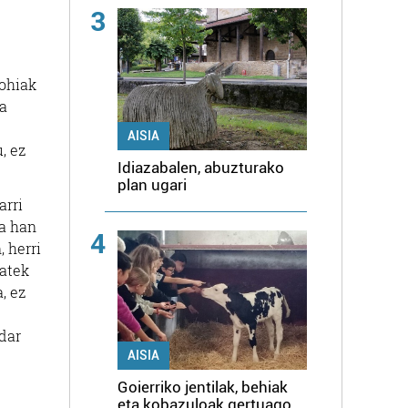
3
 ohiak
ta
AISIA
, ez
Idiazabalen, abuzturako
plan ugari
arri
na han
4
 herri
batek
, ez
dar
AISIA
Goierriko jentilak, behiak
eta kobazuloak gertuago,