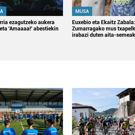
A
MUSA
rria ezagutzeko aukera
Euxebio eta Ekaitz Zabala
 eta 'Amaaaa!' abestiekin
Zumarragako mus txapelk
irabazi duten aita-semea