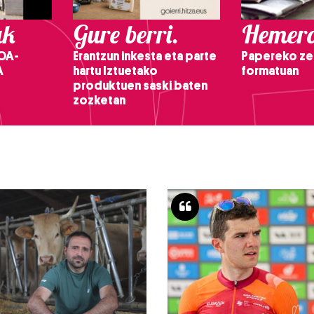
ak
Gure berri.
Hemero
OA-
Erantzun inkesta eta parte
Papereko ze
A
hartu Iztuetako
formatuan
produktuen saski baten
zozketan