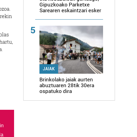
Gipuzkoako Parketxe
ozoa.
Sarearen eskaintzari esker
arekin
5
olas
hartu,
a.
JAIAK
Brinkolako jaiak aurten
abuztuaren 28tik 30era
ospatuko dira
in
la