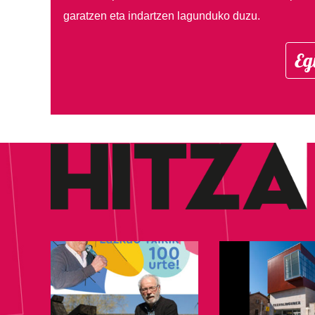
garatzen eta indartzen lagunduko duzu.
Eg