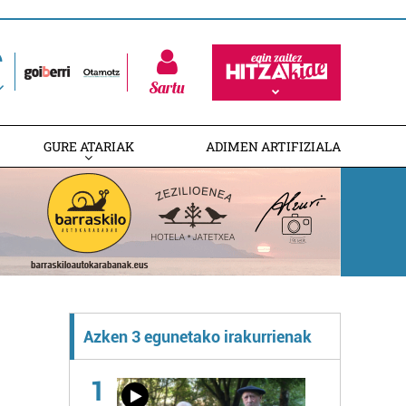
Sartu
GURE ATARIAK
ADIMEN ARTIFIZIALA
Azken 3 egunetako irakurrienak
1