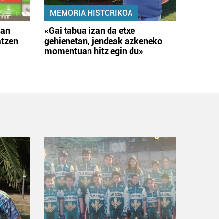
MEMORIA HISTORIKOA
tan
«Gai tabua izan da etxe
atzen
gehienetan, jendeak azkeneko
momentuan hitz egin du»