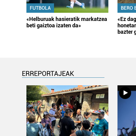
FUTBOLA
BERO 
«Helburuak hasieratik markatzea
«Ez dag
beti gaiztoa izaten da»
honetar
bazter 
ERREPORTAJEAK