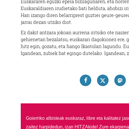
Euskararen eguzki epela bizilagunaren, eta horre
Euskaraldiaren irudietako bati helduta, ahobizi i
Han izango diren belarriprest guztiei geure-geure
jarrai dezan utziko diot.
Ez dakit antzara jokoan aurrena iritsiko ote naizen
gehienetan bezalatsu, euskarari dagokionez ere, gar
hitz egin, gozatu, eta hango Ikastolari lagundu. Eu
Igandean, zubiek bat egingo dutelako. Igandean, 
Goierriko albisteak euskaraz, libre eta kalitatez ja
zaitez harpidedun, izan HITZAkide!
Zure ekarpenar