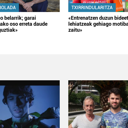
BOLADA
TXIRRINDULARITZA
o belarrik; garai
«Entrenatzen duzun bidee
ako oso erreta daude
lehiatzeak gehiago motib
guztiak»
zaitu»