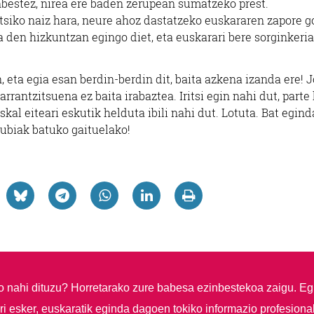
nbestez, nirea ere baden zerupean sumatzeko prest.
ritsiko naiz hara, neure ahoz dastatzeko euskararen zapore g
a den hizkuntzan egingo diet, eta euskarari bere sorginkeri
, eta egia esan berdin-berdin dit, baita azkena izanda ere! J
rantzitsuena ez baita irabaztea. Iritsi egin nahi dut, parte 
skal eiteari eskutik helduta ibili nahi dut. Lotuta. Bat egind
zubiak batuko gaituelako!
so nahi dituzu?
Horretarako zure babesa ezinbestekoa zaigu. Eg
i esker, euskaratik eginda dagoen tokiko informazio profesiona