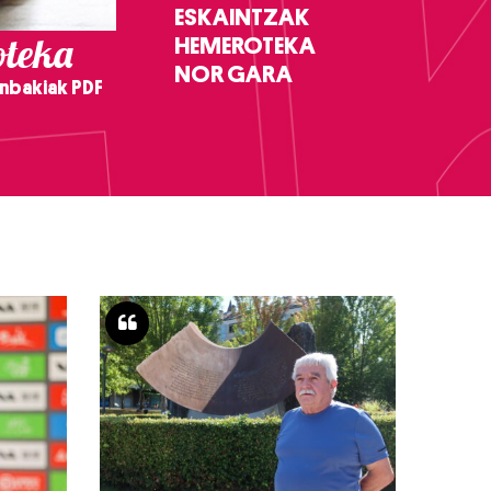
ESKAINTZAK
teka
HEMEROTEKA
NOR GARA
nbakiak PDF