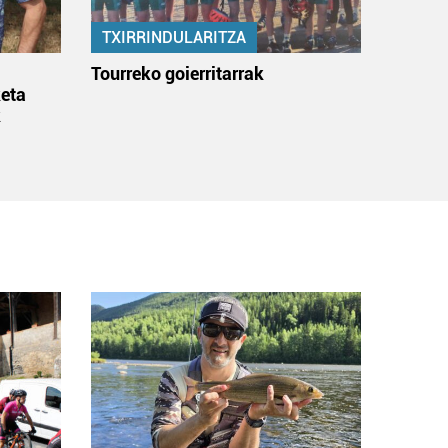
TXIRRINDULARITZA
:
Tourreko goierritarrak
eta
k