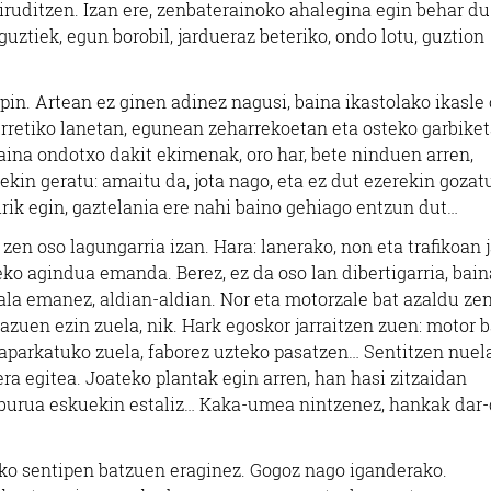
 iruditzen. Izan ere, zenbaterainoko ahalegina egin behar du
 guztiek, egun borobil, jardueraz beteriko, ondo lotu, guztion
pin. Artean ez ginen adinez nagusi, baina ikastolako ikasle
urretiko lanetan, egunean zeharrekoetan eta osteko garbike
aina ondotxo dakit ekimenak, oro har, bete ninduen arren,
kin geratu: amaitu da, jota nago, eta ez dut ezerekin gozatu
irik egin, gaztelania ere nahi baino gehiago entzun dut…
en oso lagungarria izan. Hara: lanerako, non eta trafikoan j
ko agindua emanda. Berez, ez da oso lan dibertigarria, bai
la emanez, aldian-aldian. Nor eta motorzale bat azaldu zen,
azuen ezin zuela, nik. Hark egoskor jarraitzen zuen: motor 
 aparkatuko zuela, faborez uzteko pasatzen… Sentitzen nuela
ra egitea. Joateko plantak egin arren, han hasi zitzaidan
z, burua eskuekin estaliz… Kaka-umea nintzenez, hankak dar-
ako sentipen batzuen eraginez. Gogoz nago iganderako.