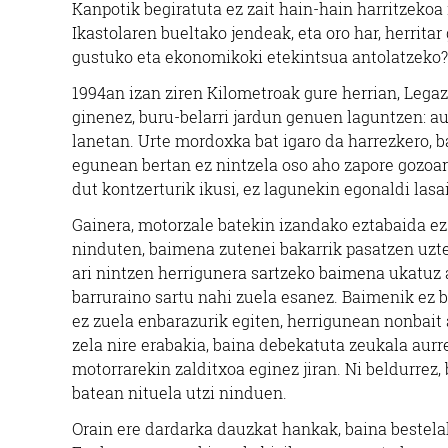
Kanpotik begiratuta ez zait hain-hain harritzekoa
Ikastolaren bueltako jendeak, eta oro har, herritar
gustuko eta ekonomikoki etekintsua antolatzeko?
1994an izan ziren Kilometroak gure herrian, Legaz
ginenez, buru-belarri jardun genuen laguntzen: a
lanetan. Urte mordoxka bat igaro da harrezkero, b
egunean bertan ez nintzela oso aho zapore gozoare
dut kontzerturik ikusi, ez lagunekin egonaldi lasa
Gainera, motorzale batekin izandako eztabaida ez z
ninduten, baimena zutenei bakarrik pasatzen uzte
ari nintzen herrigunera sartzeko baimena ukatuz a
barruraino sartu nahi zuela esanez. Baimenik ez b
ez zuela enbarazurik egiten, herrigunean nonbait
zela nire erabakia, baina debekatuta zeukala aurre
motorrarekin zalditxoa eginez jiran. Ni beldurre
batean nituela utzi ninduen.
Orain ere dardarka dauzkat hankak, baina bestel