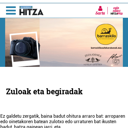
Sartu
Zuloak eta begiradak
Ez galdetu zergatik, baina badut ohitura arraro bat: arroparen
edo oinetakoren batean zulotxo edo urraturen bat ikusten
badut, hatza gainean jarri, eta
...