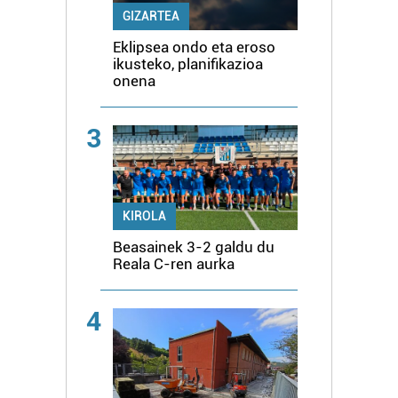
GIZARTEA
Eklipsea ondo eta eroso
ikusteko, planifikazioa
onena
3
KIROLA
Beasainek 3-2 galdu du
Reala C-ren aurka
4