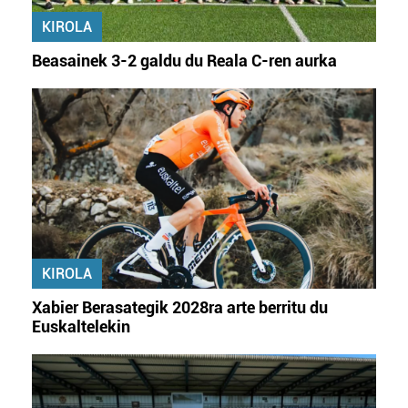
KIROLA
Beasainek 3-2 galdu du Reala C-ren aurka
KIROLA
Xabier Berasategik 2028ra arte berritu du
Euskaltelekin