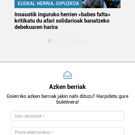
EUSKAL HERRIA, GIPUZKOA
Insaustik inguruko herrien «babes falta»
KA
kritikatu du afari solidarioak banatzeko
du
debekuaren harira
e
Azken berriak
Goierriko azken berriak jakin nahi dituzu? Harpidetu gure
buletinera!