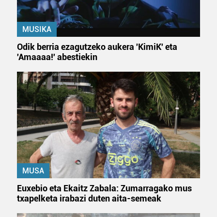
MUSIKA
Odik berria ezagutzeko aukera 'KimiK' eta
'Amaaaa!' abestiekin
MUSA
Euxebio eta Ekaitz Zabala: Zumarragako mus
txapelketa irabazi duten aita-semeak