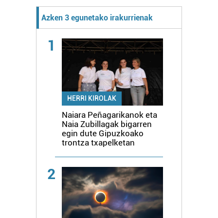
Azken 3 egunetako irakurrienak
1
HERRI KIROLAK
Naiara Peñagarikanok eta
Naia Zubillagak bigarren
egin dute Gipuzkoako
trontza txapelketan
2