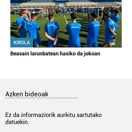
KIROLA
Beasain larunbatean hasiko da jokoan
Azken bideoak
Ez da informaziorik aurkitu sartutako
datuekin.