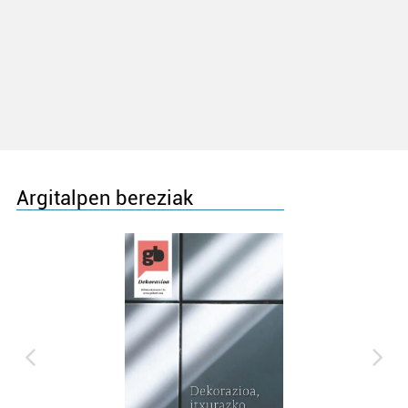
Argitalpen bereziak