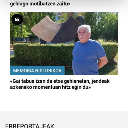
and set your preferences in the
details section
.
gehiago motibatzen zaitu»
Guk eta gure bazkideek zure datu pertsonalak
prozesatzen ditugu, zure IP zenbakia, besteak beste,
teknologia erabiliz, cookieak adibidez, iragarki eta eduki
pertsonalizatuak eskaintzeko, iragarkiak eta edukia
neurtzeko, jendeari buruzko informazioa biltzeko eta
produktuak garatzeko. Zure datuak nork eta zertarako
erabiltzen dituen hauta dezakezu.
Bazkide batzuek ez dizute baimenik eskatzen, eta beren
MEMORIA HISTORIKOA
interes komertzial legitimoetan babesten dira. Ikusi gure
«Gai tabua izan da etxe gehienetan, jendeak
bazkideen zerrenda, beren ustez zein helburutarako
azkeneko momentuan hitz egin du»
duten interes legitimoa eta horren aurka nola egin
dezakezun ikusteko.
Lortu zure datu pertsonalak prozesatzeko moduari
buruzko informazio gehiago eta ezarri zure lehentasunak
datuen atalean. Edozein unetan alda edo ken dezakezu
ERREPORTAJEAK