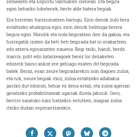
semearen eta Espiritu Santuaren izenean. Eta begira
egon beharko luketenek, beste alde batera begiak.
Era horretan funtzionatzen baitugu. Ezin denok zulo bera
estaltzeko ahalegina egin; ezin denok helmuga berera
begira egon. Nondik eta nola begiratzen den da gakoa, eta
horregatik izaten da beti-beti begirada bat ni erakartzen
edo atzera eginarazten nauena. Begi txiki, handi, berde,
marroi, polit edo zatarxeagoek berez lor dezaketen
edozerk baino askoz ere gehiago esaten dit begirada
batek. Beraz, esan zeure begiradarekin non dagoen zuloa,
eta nik, neure begiak itxiz, zuloa estaltzeko adabakia
jarriko dut edonon, behar ez dena estali, eta zuloa agerian
geratzeko probabilitateak ugariak direla jakinik. Gero,
berriro saiatuko naiz hatzekin estutzen, magiaz zuloa
itxiko dudan esperantzarekin.