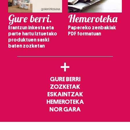
Gure berri.
Hemeroteka
Erantzun inkesta eta
Papereko zenbakiak
parte hartu Iztuetako
PDF formatuan
produktuen saski
baten zozketan
+
GURE BERRI
ZOZKETAK
ESKAINTZAK
HEMEROTEKA
NOR GARA