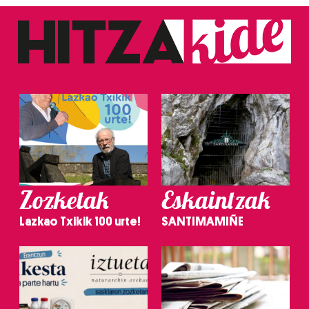
Zozketak
Eskaintzak
Lazkao Txikik 100 urte!
SANTIMAMIÑE