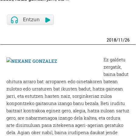
2018
/
11
/
26
Ez galdetu
zergatik,
baina badut
ohitura arraro bat: arroparen edo oinetakoren batean
zulotxo edo urraturen bat ikusten badut, hatza gainean
jarri, eta estutzen hasten naiz, sorginkeriaz zuloa
konpontzeko gaitasuna izango banu bezala. Beti iruditu
baitzait kontrakoa eginez gero, alegia, hatza zuloan sartuz
gero, are nabarmenagoa izango dela kaltea, eta ordura
arte disimuluan pasa zitekeena ageri-agerian geratuko
dela. Agian oker nabil, baina irudipena daukat jende