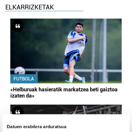
ELKARRIZKETAK
FUTBOLA
«Helburuak hasieratik markatzea beti gaiztoa
izaten da»
Datuen erabilera arduratsua