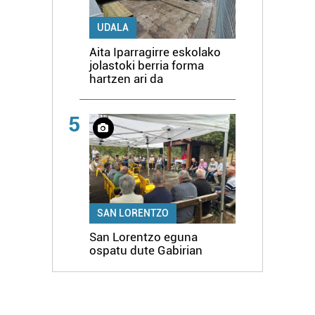
UDALA
Aita Iparragirre eskolako
jolastoki berria forma
hartzen ari da
5
SAN LORENTZO
San Lorentzo eguna
ospatu dute Gabirian