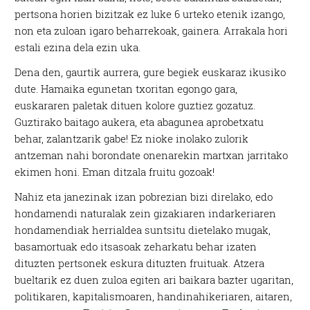
pertsona horien bizitzak ez luke 6 urteko etenik izango,
non eta zuloan igaro beharrekoak, gainera. Arrakala hori
estali ezina dela ezin uka.
Dena den, gaurtik aurrera, gure begiek euskaraz ikusiko
dute. Hamaika egunetan txoritan egongo gara,
euskararen paletak dituen kolore guztiez gozatuz.
Guztirako baitago aukera, eta abagunea aprobetxatu
behar, zalantzarik gabe! Ez nioke inolako zulorik
antzeman nahi borondate onenarekin martxan jarritako
ekimen honi. Eman ditzala fruitu gozoak!
Nahiz eta janezinak izan pobrezian bizi direlako, edo
hondamendi naturalak zein gizakiaren indarkeriaren
hondamendiak herrialdea suntsitu dietelako mugak,
basamortuak edo itsasoak zeharkatu behar izaten
dituzten pertsonek eskura dituzten fruituak. Atzera
bueltarik ez duen zuloa egiten ari baikara bazter ugaritan,
politikaren, kapitalismoaren, handinahikeriaren, aitaren,