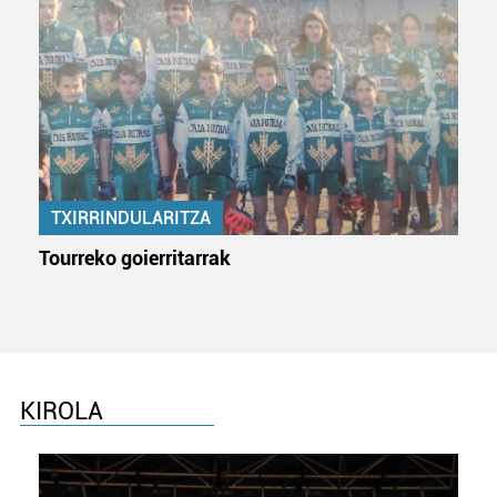
TXIRRINDULARITZA
Tourreko goierritarrak
KIROLA