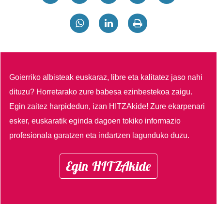
Goierriko albisteak euskaraz, libre eta kalitatez jaso nahi
dituzu?
Horretarako zure babesa ezinbestekoa zaigu.
Egin zaitez harpidedun, izan HITZAkide!
Zure ekarpenari
esker, euskaratik eginda dagoen tokiko informazio
profesionala garatzen eta indartzen lagunduko duzu.
Egin HITZAkide