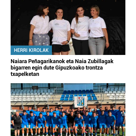
HERRI KIROLAK
Naiara Peñagarikanok eta Naia Zubillagak
bigarren egin dute Gipuzkoako trontza
txapelketan