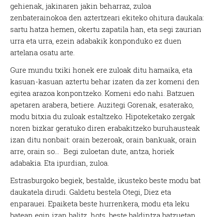
gehienak, jakinaren jakin beharraz, zuloa
zenbaterainokoa den aztertzeari ekiteko ohitura daukala:
sartu hatza hemen, okertu zapatila han, eta segi zaurian
urra eta urra, ezein adabakik konponduko ez duen
artelana osatu arte.
Gure mundu txiki honek ere zuloak ditu hamaika, eta
kasuan-kasuan aztertu behar izaten da zer komeni den
egitea arazoa konpontzeko. Komeni edo nahi. Batzuen
apetaren arabera, betiere. Auzitegi Gorenak, esaterako,
modu bitxia du zuloak estaltzeko. Hipoteketako zergak
noren bizkar geratuko diren erabakitzeko buruhausteak
izan ditu nonbait: orain bezeroak, orain bankuak, orain
arre, orain so… Begi zuloetan dute, antza, horiek
adabakia. Eta ipurdian, zuloa.
Estrasburgoko begiek, bestalde, ikusteko beste modu bat
daukatela dirudi. Galdetu bestela Otegi, Diez eta
enparauei. Epaiketa beste hurrenkera, modu eta leku
batean egin izan balitz, hots, beste baldintza batzuetan,