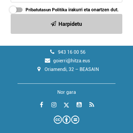
Pribatutasun Politika
irakurri eta onartzen dut.
Harpidetu
943 16 00 56
goierri@hitza.eus
Oriamendi, 32 – BEASAIN
Nor gara