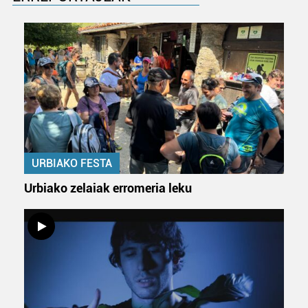
zure baimena Cookieen adierazpenean.
Webgune honek cookie propioak eta hirugarrenen cookie-
fitxategiak erabiltzen ditu. Zure esperientzia eta
zerbitzuak hobetzeko asmoz, cookie teknologiaz
baliatzen gara. Ohar hau onartuz gero, teknologia hori
erabiltzeko baimen esplizitua ematen diguzu.
Gehiago
irakurri
URBIAKO FESTA
Urbiako zelaiak erromeria leku