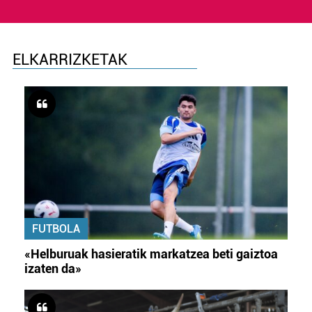
ELKARRIZKETAK
FUTBOLA
«Helburuak hasieratik markatzea beti gaiztoa
izaten da»