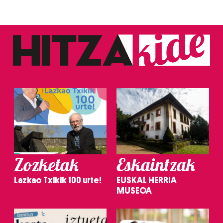
Zozketak
Eskaintzak
Lazkao Txikik 100 urte!
EUSKAL HERRIA
MUSEOA