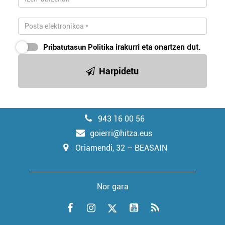
Pribatutasun Politika
irakurri eta onartzen dut.
Harpidetu
943 16 00 56
goierri@hitza.eus
Oriamendi, 32 – BEASAIN
Nor gara