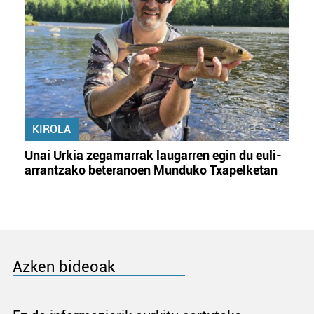
KIROLA
Unai Urkia zegamarrak laugarren egin du euli-
arrantzako beteranoen Munduko Txapelketan
Azken bideoak