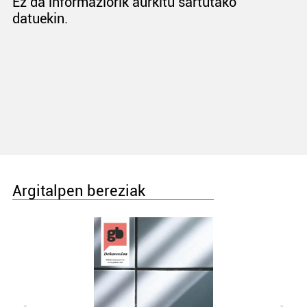
Ez da informaziorik aurkitu sartutako
datuekin.
Argitalpen bereziak