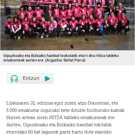
Gipuzkoako eta Bizkaiko hainbat txokotatik etorri dira Hitza taldeko
emakumeak aurten ere. (Argazkia: Beñat Parra)
Lilatoiaren 32. edizioa egin zuten atzo Donostian, eta
5.000 emakume inguruko bete dituzte hiriburuko kaleak.
Horien artean ziren HITZA taldeko emakumeak ere.
Aurten, Gipuzkoako eta Bizkaiko hainbat tokitatik
etorritako 60 bat lagunek parte hartu dute elastiko