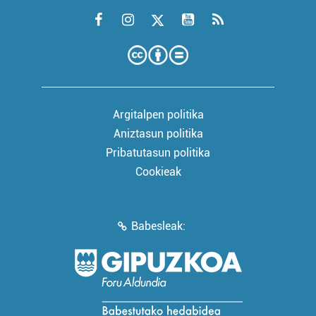
Argitalpen politika
Aniztasun politika
Pribatutasun politika
Cookieak
Babesleak: