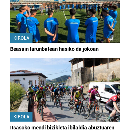
KIROLA
Beasain larunbatean hasiko da jokoan
KIROLA
Itsasoko mendi bizikleta ibilaldia abuztuaren