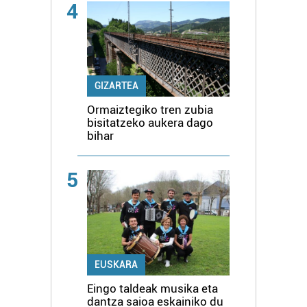
4
GIZARTEA
Ormaiztegiko tren zubia
bisitatzeko aukera dago
bihar
5
EUSKARA
Eingo taldeak musika eta
dantza saioa eskainiko du