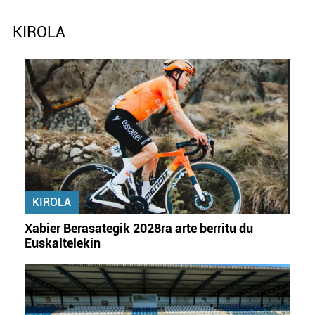
KIROLA
KIROLA
Xabier Berasategik 2028ra arte berritu du
Euskaltelekin