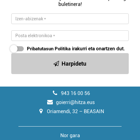
buletinera!
Pribatutasun Politika
irakurri eta onartzen dut.
Harpidetu
943 16 00 56
goierri@hitza.eus
Oriamendi, 32 – BEASAIN
Nor gara