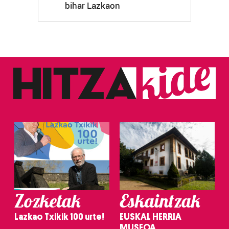
bihar Lazkaon
Zozketak
Eskaintzak
Lazkao Txikik 100 urte!
EUSKAL HERRIA
MUSEOA