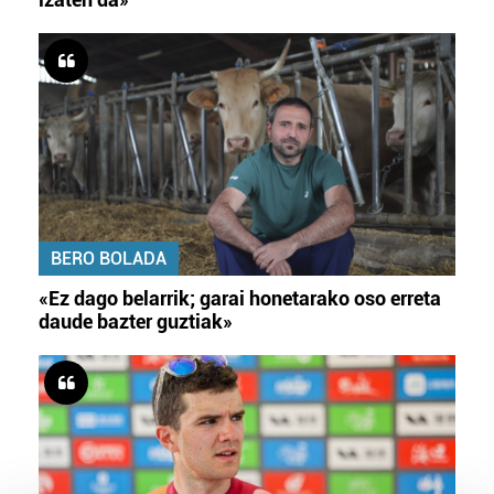
BERO BOLADA
«Ez dago belarrik; garai honetarako oso erreta
daude bazter guztiak»