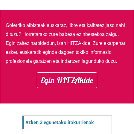
Goierriko albisteak euskaraz, libre eta kalitatez jaso nahi
dituzu?
Horretarako zure babesa ezinbestekoa zaigu.
Egin zaitez harpidedun, izan HITZAkide!
Zure ekarpenari
esker, euskaratik eginda dagoen tokiko informazio
profesionala garatzen eta indartzen lagunduko duzu.
Egin HITZAkide
Azken 3 egunetako irakurrienak