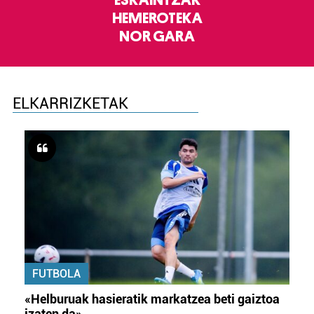
ESKAINTZAK
HEMEROTEKA
NOR GARA
ELKARRIZKETAK
FUTBOLA
«Helburuak hasieratik markatzea beti gaiztoa
izaten da»