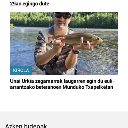
29an egingo dute
KIROLA
Unai Urkia zegamarrak laugarren egin du euli-
arrantzako beteranoen Munduko Txapelketan
Azken bideoak