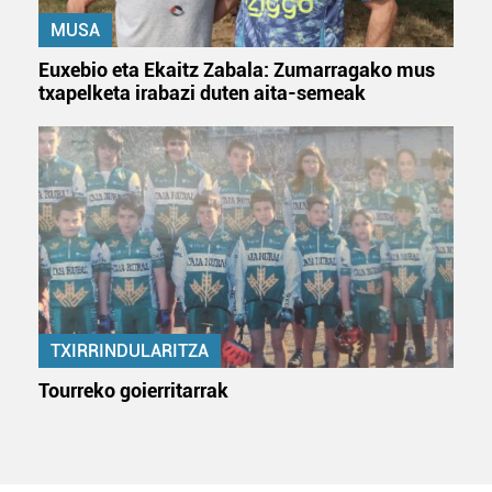
MUSA
Euxebio eta Ekaitz Zabala: Zumarragako mus
txapelketa irabazi duten aita-semeak
TXIRRINDULARITZA
Tourreko goierritarrak