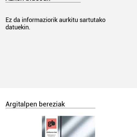
Ez da informaziorik aurkitu sartutako
datuekin.
Argitalpen bereziak