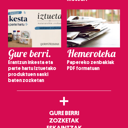
Gure berri.
Hemeroteka
Erantzun inkesta eta
Papereko zenbakiak
parte hartu Iztuetako
PDF formatuan
produktuen saski
baten zozketan
+
GURE BERRI
ZOZKETAK