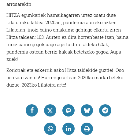
arrosarekin.
HITZA egunkariek hamaikagarren urtez osatu dute
Lilatoirako taldea. 2020an, pandemia aurreko azken
Lilatoian, inoiz baino emakume gehiago elkartu ziren
Hitza taldean: 103. Aurten ez dira horrenbeste izan, baina
inoiz baino gogotsuago agertu dira taldeko 60ak,
pandemia ostean berriz kaleak betetzeko gogoz. Aupa
zuek!
Zorionak eta eskerrik asko Hitza taldekide guztiei! Oso
berezia izan da! Hurrengo urtean 2020ko marka beteko
duzue! 2023ko Lilatoira arte!