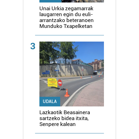
Unai Urkia zegamarrak
laugarren egin du euli-
arrantzako beteranoen
Munduko Txapelketan
3
UDALA
Lazkaotik Beasainera
sartzeko bidea itxita,
Senpere kalean