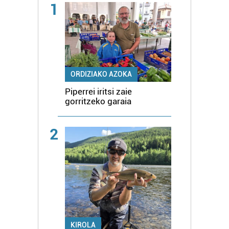
1
ORDIZIAKO AZOKA
Piperrei iritsi zaie
gorritzeko garaia
2
KIROLA