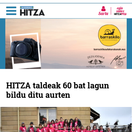
Sartu
HITZA taldeak 60 bat lagun
bildu ditu aurten