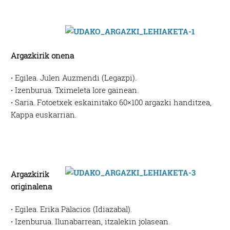
Argazkirik onena
·
Egilea. Julen Auzmendi (Legazpi).
·
Izenburua. Tximeleta lore gainean.
·
Saria. Fotoetxek eskainitako 60×100 argazki handitzea,
Kappa euskarrian.
Argazkirik
originalena
·
Egilea. Erika Palacios (Idiazabal).
·
Izenburua. Ilunabarrean, itzalekin jolasean.