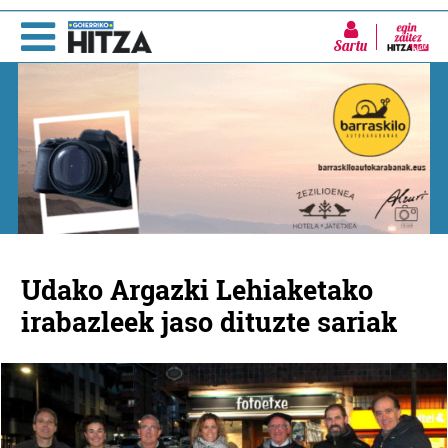
Sartu
Udako Argazki Lehiaketako
irabazleek jaso dituzte sariak