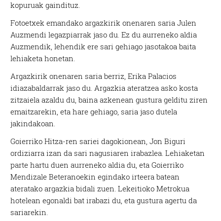
kopuruak gaindituz.
Fotoetxek emandako argazkirik onenaren saria Julen
Auzmendi legazpiarrak jaso du. Ez du aurreneko aldia
Auzmendik, lehendik ere sari gehiago jasotakoa baita
lehiaketa honetan.
Argazkirik onenaren saria berriz, Erika Palacios
idiazabaldarrak jaso du. Argazkia ateratzea asko kosta
zitzaiela azaldu du, baina azkenean gustura gelditu ziren
emaitzarekin, eta hare gehiago, saria jaso dutela
jakindakoan.
Goierriko Hitza-ren sariei dagokionean, Jon Biguri
ordiziarra izan da sari nagusiaren irabazlea. Lehiaketan
parte hartu duen aurreneko aldia du, eta Goierriko
Mendizale Beteranoekin egindako irteera batean
ateratako argazkia bidali zuen. Lekeitioko Metrokua
hotelean egonaldi bat irabazi du, eta gustura agertu da
sariarekin.