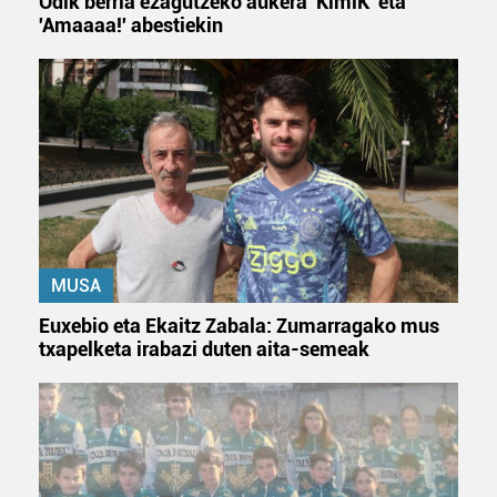
Odik berria ezagutzeko aukera 'KimiK' eta
'Amaaaa!' abestiekin
MUSA
Euxebio eta Ekaitz Zabala: Zumarragako mus
txapelketa irabazi duten aita-semeak