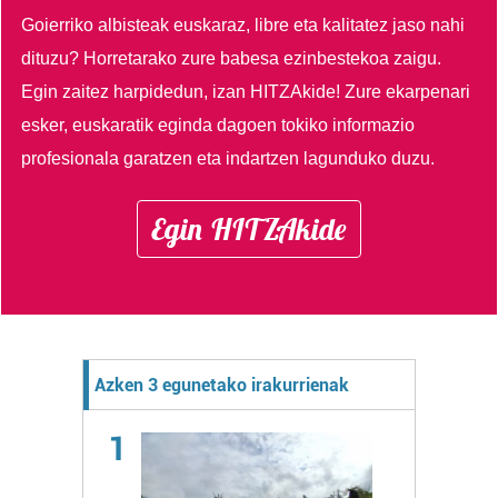
Goierriko albisteak euskaraz, libre eta kalitatez jaso nahi
dituzu?
Horretarako zure babesa ezinbestekoa zaigu.
Egin zaitez harpidedun, izan HITZAkide!
Zure ekarpenari
esker, euskaratik eginda dagoen tokiko informazio
profesionala garatzen eta indartzen lagunduko duzu.
Egin HITZAkide
Azken 3 egunetako irakurrienak
1