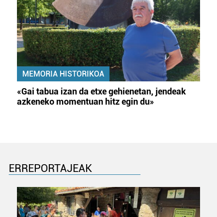
MEMORIA HISTORIKOA
«Gai tabua izan da etxe gehienetan, jendeak
azkeneko momentuan hitz egin du»
ERREPORTAJEAK