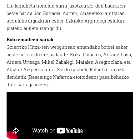
Eta lehiaketa honetan saria jasotzea zer den badakien
beste bat da Jon Esnaola. Aurten, Anayeteko aintziran
ateratako argazkiari esker, Ezkioko Argindegi ostatura
joateko aukera izango du.
Boto emaileen sariak
Goierriko Hitza-ren webgunean emandako botoei esker,
beste sei saritu ere badaude: Erika Palacios, Arkaitz Lasa,
Ainara Urteaga, Mikel Zabalegi, Maialen Aseginolaza, eta
Alazne Aizpeolea dira. Saritu guztiek, Fotoetxe argazki
dendatik (Beasaingo Nafarroa etorbidean) pasa beharko
dute saria jasotzera.