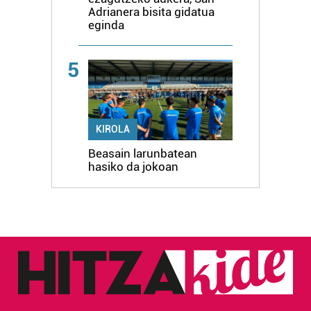
Adrianera bisita gidatua
eginda
5
KIROLA
Beasain larunbatean
hasiko da jokoan