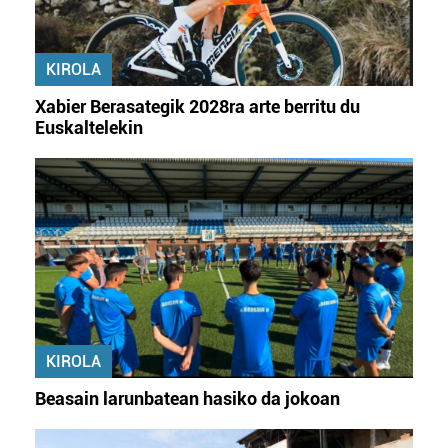
KIROLA
Xabier Berasategik 2028ra arte berritu du
Euskaltelekin
KIROLA
Beasain larunbatean hasiko da jokoan