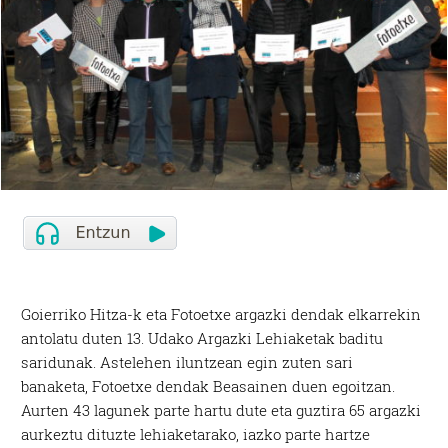
Goierriko Hitza-k eta Fotoetxe argazki dendak elkarrekin
antolatu duten 13. Udako Argazki Lehiaketak baditu
saridunak. Astelehen iluntzean egin zuten sari
banaketa, Fotoetxe dendak Beasainen duen egoitzan.
Aurten 43 lagunek parte hartu dute eta guztira 65 argazki
aurkeztu dituzte lehiaketarako, iazko parte hartze