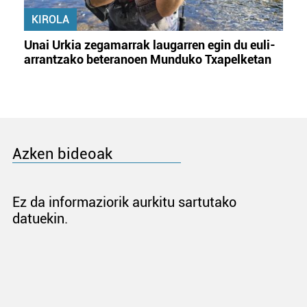
KIROLA
Unai Urkia zegamarrak laugarren egin du euli-
arrantzako beteranoen Munduko Txapelketan
Azken bideoak
Ez da informaziorik aurkitu sartutako
datuekin.