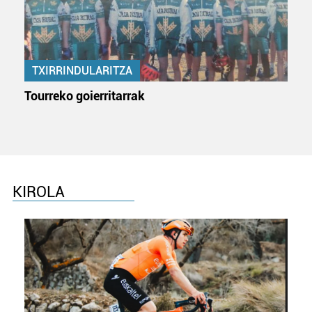
TXIRRINDULARITZA
Tourreko goierritarrak
KIROLA