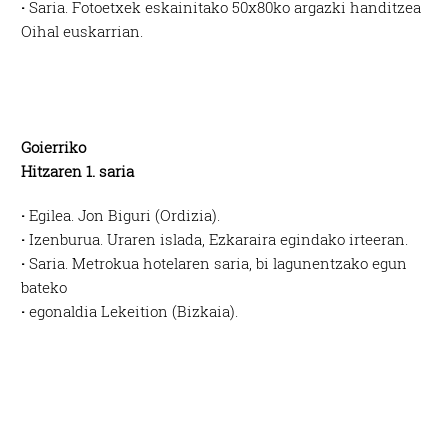
·
Saria. Fotoetxek eskainitako 50x80ko argazki handitzea
Oihal euskarrian.
Goierriko
Hitzaren 1. saria
·
Egilea. Jon Biguri (Ordizia).
·
Izenburua. Uraren islada, Ezkaraira egindako irteeran.
·
Saria. Metrokua hotelaren saria, bi lagunentzako egun
bateko
·
egonaldia Lekeition (Bizkaia).