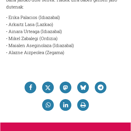
dutenak:
·
Erika Palacios (Idiazabal)
·
Arkaitz Lasa (Lazkao)
·
Ainara Urteaga (Idiazabal)
·
Mikel Zabalegi (Ordizia)
·
Maialen Aseginolaza (Idiazabal)
·
Alazne Aizpeolea (Zegama)