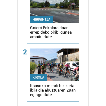
HIRIGINTZA
Goierri Eskolara doan
errepideko biribilgunea
amaitu dute
2
KIROLA
Itsasoko mendi bizikleta
ibilaldia abuztuaren 29an
egingo dute