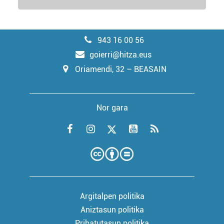
943 16 00 56
goierri@hitza.eus
Oriamendi, 32 – BEASAIN
Nor gara
Argitalpen politika
Aniztasun politika
Pribatutasun politika