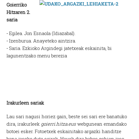
Goierriko
Hitzaren 2.
saria
·
Egilea. Jon Esnaola (Idiazabal).
·
Izenburua. Anayeteko aintzira.
·
Saria. Ezkioko Argindegi jatetxeak eskainita, bi
lagunentzako menu berezia
Irakurleen sariak
Lau sari nagusi horiez gain, beste sei sari ere banatuko
dira, irakurleek
goierri.hitza.eus
webgunean emandako
botoei esker. Fotoetxek eskainitako argazki handitze
bana jasoko dute seirek. Hauek dira babes gehien jaso