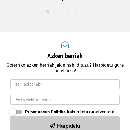
Azken berriak
Goierriko azken berriak jakin nahi dituzu? Harpidetu gure
buletinera!
Pribatutasun Politika
irakurri eta onartzen dut.
Harpidetu