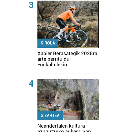
3
KIROLA
Xabier Berasategik 2028ra
arte berritu du
Euskaltelekin
4
GIZARTEA
Neandertalen kultura
ezagutzeko aukera, San