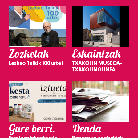
Zozketak
Eskaintzak
Lazkao Txikik 100 urte!
TXAKOLIN MUSEOA-
TXAKOLINGUNEA
Gure berri.
Denda
Erantzun inkesta eta
Papereko zenbakiak