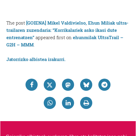
The post
[GOIENA] Mikel Valdivielso, Ehun Miliak ultra-
trailaren zuzendaria: “Korrikalariek asko ikasi dute
entrenatzen”
appeared first on
ehunmilak UltraTrail –
G2H – MMM
.
Jatorrizko albistea irakurri.