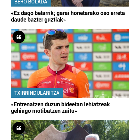
BERO BOLADA
«Ez dago belarrik; garai honetarako oso erreta
daude bazter guztiak»
TXIRRINDULARITZA
«Entrenatzen duzun bideetan lehiatzeak
gehiago motibatzen zaitu»