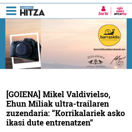
Sartu
[GOIENA] Mikel Valdivielso,
Ehun Miliak ultra-trailaren
zuzendaria: “Korrikalariek asko
ikasi dute entrenatzen”