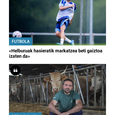
FUTBOLA
«Helburuak hasieratik markatzea beti gaiztoa
izaten da»