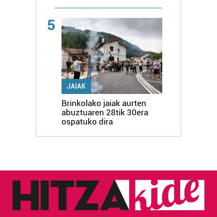
5
JAIAK
Brinkolako jaiak aurten
abuztuaren 28tik 30era
ospatuko dira