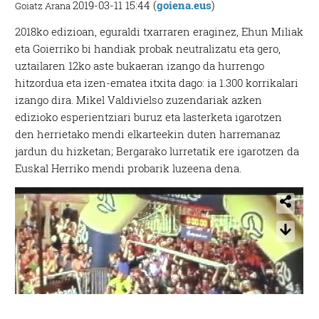
2019-03-11 15:44 (
goiena.eus
)
Goiatz Arana
2018ko edizioan, eguraldi txarraren eraginez, Ehun Miliak
eta Goierriko bi handiak probak neutralizatu eta gero,
uztailaren 12ko aste bukaeran izango da hurrengo
hitzordua eta izen-ematea itxita dago: ia 1.300 korrikalari
izango dira. Mikel Valdivielso zuzendariak azken
edizioko esperientziari buruz eta lasterketa igarotzen
den herrietako mendi elkarteekin duten harremanaz
jardun du hizketan; Bergarako lurretatik ere igarotzen da
Euskal Herriko mendi probarik luzeena dena.