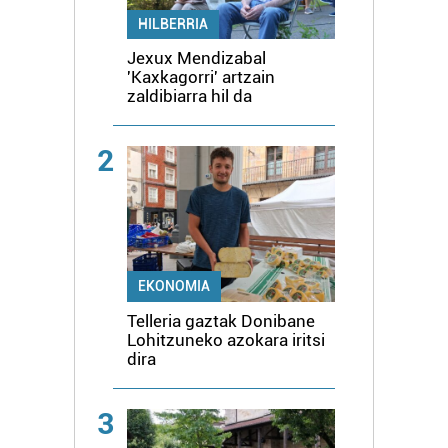
HILBERRIA
Jexux Mendizabal
'Kaxkagorri' artzain
zaldibiarra hil da
2
EKONOMIA
Telleria gaztak Donibane
Lohitzuneko azokara iritsi
dira
3