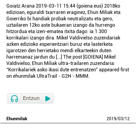
Goiatz Arana 2019-03-11 15:44 (goiena.eus) 2018ko
edizioan, eguraldi txarraren eraginez, Ehun Miliak eta
Goierriko bi handiak probak neutralizatu eta gero,
uztailaren 12ko aste bukaeran izango da hurrengo
hitzordua eta izen-ematea itxita dago: ia 1.300
korrikalari izango dira. Mikel Valdivielso zuzendariak
azken edizioko esperientziari buruz eta lasterketa
igarotzen den herrietako mendi elkarteekin duten
harremanaz jardun du [...] The post [GOIENA] Mikel
Valdivielso, Ehun Miliak ultra-trailaren zuzendaria:
“Korrikalariek asko ikasi dute entrenatzen” appeared first
on ehunmilak UltraTrail - G2H - MMM.
Ehunmilak
2019
/
03
/
12