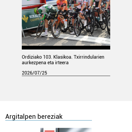
Ordiziako 103. Klasikoa. Txirrindularien
aurkezpena eta irteera
2026/07/25
Argitalpen bereziak