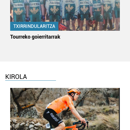
erabiltzeko baimen esplizitua ematen diguzu.
Gehiago
irakurri
TXIRRINDULARITZA
Tourreko goierritarrak
KIROLA