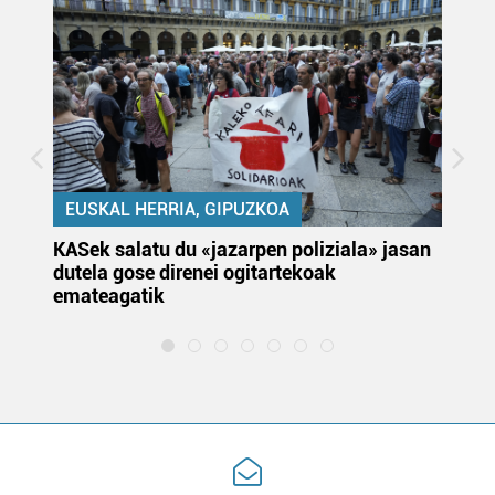
EUSKAL HERRIA, GIPUZKOA
KASek salatu du «jazarpen poliziala» jasan
Pa
dutela gose direnei ogitartekoak
da
emateagatik
«s