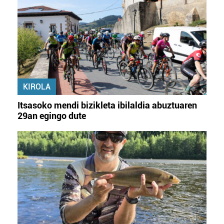
KIROLA
Itsasoko mendi bizikleta ibilaldia abuztuaren
29an egingo dute