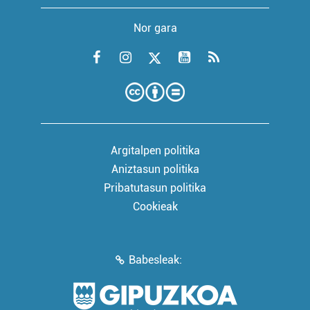
Nor gara
Argitalpen politika
Aniztasun politika
Pribatutasun politika
Cookieak
Babesleak: