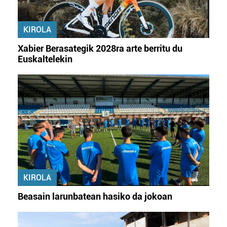
KIROLA
Xabier Berasategik 2028ra arte berritu du
Euskaltelekin
KIROLA
Beasain larunbatean hasiko da jokoan