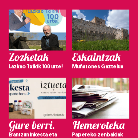
Zozketak
Eskaintzak
Lazkao Txikik 100 urte!
Muñatones Gaztelua
Gure berri.
Hemeroteka
Erantzun inkesta eta
Papereko zenbakiak