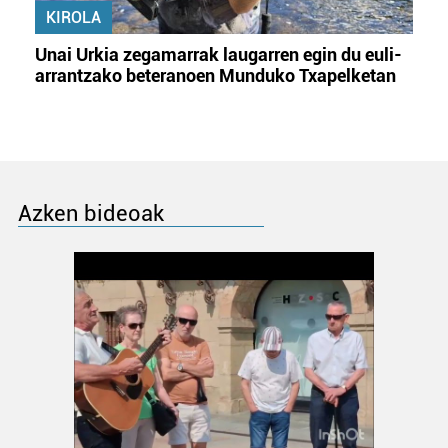
KIROLA
Unai Urkia zegamarrak laugarren egin du euli-
arrantzako beteranoen Munduko Txapelketan
Azken bideoak