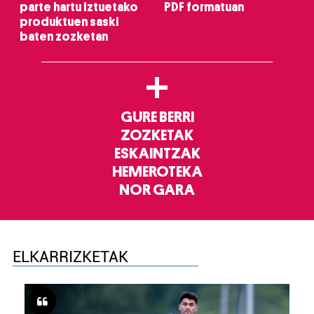
parte hartu Iztuetako
PDF formatuan
produktuen saski
baten zozketan
+
GURE BERRI
ZOZKETAK
ESKAINTZAK
HEMEROTEKA
NOR GARA
ELKARRIZKETAK