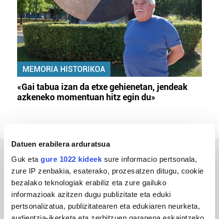
MEMORIA HISTORIKOA
«Gai tabua izan da etxe gehienetan, jendeak
azkeneko momentuan hitz egin du»
Datuen erabilera arduratsua
Guk eta
gure 1022 kideek
sure informacio pertsonala,
ERREPORTAJEAK
zure IP zenbakia, esaterako, prozesatzen ditugu, cookie
bezalako teknologiak erabiliz eta zure gailuko
informazioak azitzen dugu publizitate eta eduki
pertsonalizatua, publizitatearen eta edukiaren neurketa,
audientzia-ikerketa eta zerbitzuen garapena eskaintzeko.