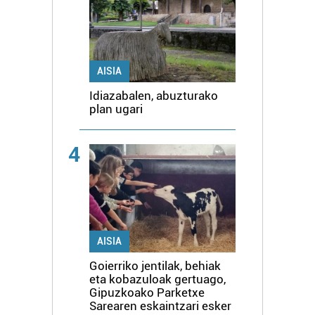
AISIA
Idiazabalen, abuzturako
plan ugari
4
AISIA
Goierriko jentilak, behiak
eta kobazuloak gertuago,
Gipuzkoako Parketxe
Sarearen eskaintzari esker