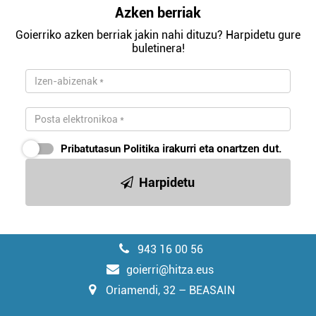
Azken berriak
Goierriko azken berriak jakin nahi dituzu? Harpidetu gure
buletinera!
Pribatutasun Politika
irakurri eta onartzen dut.
Harpidetu
943 16 00 56
goierri@hitza.eus
Oriamendi, 32 – BEASAIN