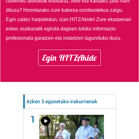
Goierriko albisteak euskaraz, libre eta kalitatez jaso nahi
dituzu?
Horretarako zure babesa ezinbestekoa zaigu.
Egin zaitez harpidedun, izan HITZAkide!
Zure ekarpenari
esker, euskaratik eginda dagoen tokiko informazio
profesionala garatzen eta indartzen lagunduko duzu.
Egin HITZAkide
Azken 3 egunetako irakurrienak
1