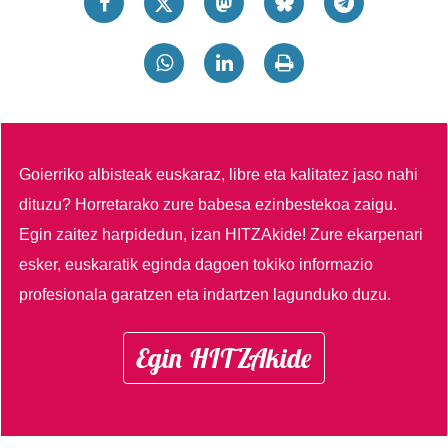
Goierriko albisteak euskaraz, libre eta kalitatez jaso nahi
dituzu?
Horretarako zure babesa ezinbestekoa zaigu.
Egin zaitez harpidedun, izan HITZAkide!
Zure ekarpenari
esker, euskaratik eginda dagoen tokiko informazio
profesionala garatzen eta indartzen lagunduko duzu.
Egin HITZAkide