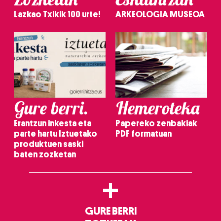
Lazkao Txikik 100 urte!
ARKEOLOGIA MUSEOA
Gure berri.
Hemeroteka
Erantzun inkesta eta
Papereko zenbakiak
parte hartu Iztuetako
PDF formatuan
produktuen saski
baten zozketan
+
GURE BERRI