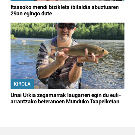
Itsasoko mendi bizikleta ibilaldia abuztuaren
29an egingo dute
KIROLA
Unai Urkia zegamarrak laugarren egin du euli-
arrantzako beteranoen Munduko Txapelketan