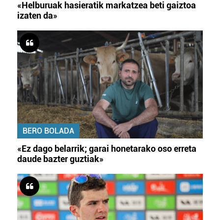
«Helburuak hasieratik markatzea beti gaiztoa
izaten da»
BERO BOLADA
«Ez dago belarrik; garai honetarako oso erreta
daude bazter guztiak»