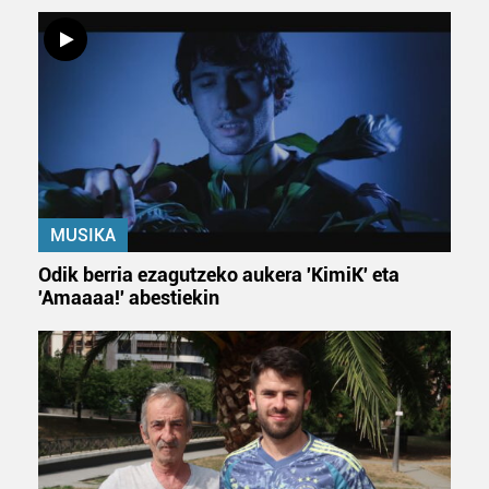
MUSIKA
Odik berria ezagutzeko aukera 'KimiK' eta
'Amaaaa!' abestiekin