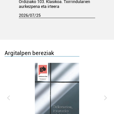
Ordiziako 103. Klasikoa. Txirrindularien
aurkezpena eta irteera
2026/07/25
Argitalpen bereziak