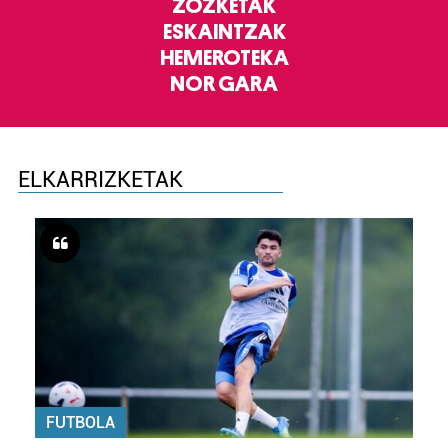
ZOZKETAK
ESKAINTZAK
HEMEROTEKA
NOR GARA
ELKARRIZKETAK
FUTBOLA