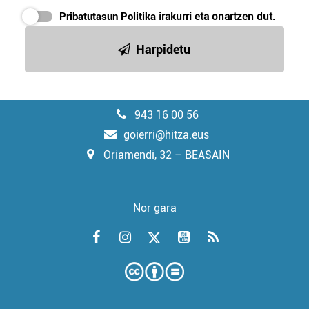
Pribatutasun Politika
irakurri eta onartzen dut.
Harpidetu
943 16 00 56
goierri@hitza.eus
Oriamendi, 32 – BEASAIN
Nor gara