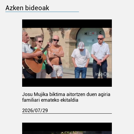
Azken bideoak
Josu Mujika biktima aitortzen duen agiria
familiari emateko ekitaldia
2026/07/29