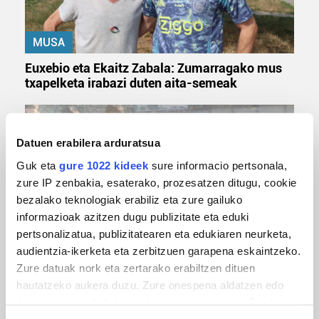
MUSA
Euxebio eta Ekaitz Zabala: Zumarragako mus
txapelketa irabazi duten aita-semeak
Datuen erabilera arduratsua
Guk eta
gure 1022 kideek
sure informacio pertsonala,
zure IP zenbakia, esaterako, prozesatzen ditugu, cookie
bezalako teknologiak erabiliz eta zure gailuko
informazioak azitzen dugu publizitate eta eduki
pertsonalizatua, publizitatearen eta edukiaren neurketa,
TXIRRINDULARITZA
audientzia-ikerketa eta zerbitzuen garapena eskaintzeko.
Zure datuak nork eta zertarako erabiltzen dituen
Tourreko goierritarrak
hautatzeko aukera duzu. Zure onespena aldatzen edo
deuseztatzen ahal duzu edozein momentutan, Cookie
deklaraziotik edo Privacy triggerean klikatuz.