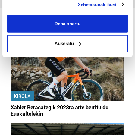
Xehetasunak ikusi
If you allow, we would also like to:
KIROLA
Collect information about your geographical
Dena onartu
location which can be accurate to within several
meters
Aukeratu
Identify your device by actively scanning it for
specific characteristics (fingerprinting)
Find out more about how your personal data is processed
and set your preferences in the
details section
.
Guk eta gure bazkideek zure datu pertsonalak
prozesatzen ditugu, zure IP zenbakia, besteak beste,
KIROLA
teknologia erabiliz, cookieak adibidez, iragarki eta eduki
pertsonalizatuak eskaintzeko, iragarkiak eta edukia
Xabier Berasategik 2028ra arte berritu du
neurtzeko, jendeari buruzko informazioa biltzeko eta
Euskaltelekin
produktuak garatzeko. Zure datuak nork eta zertarako
erabiltzen dituen hauta dezakezu.