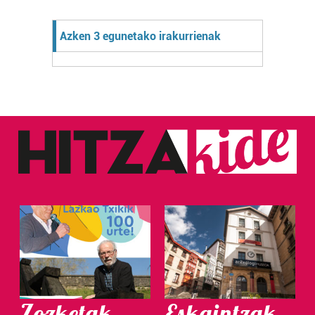
Azken 3 egunetako irakurrienak
Zozketak
Eskaintzak