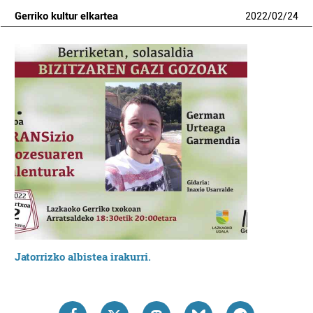
Gerriko kultur elkartea
2022
/
02
/
24
Jatorrizko albistea irakurri.