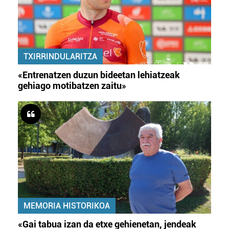
TXIRRINDULARITZA
«Entrenatzen duzun bideetan lehiatzeak
gehiago motibatzen zaitu»
MEMORIA HISTORIKOA
«Gai tabua izan da etxe gehienetan, jendeak