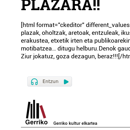
PLAZARA!!
[html format="ckeditor" different_values=
plazak, oholtzak, aretoak, entzuleak, ik
erakustea, etxetik irten eta publikoareki
motibatzea… ditugu helburu.Denok gaude 
Ziur jokatuz, goza dezagun, beraz!!![/ht
Gerriko kultur elkartea