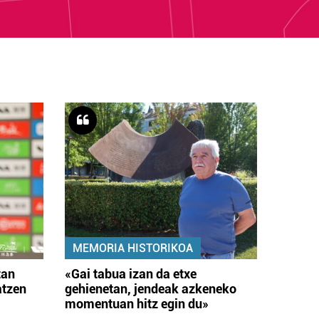
MEMORIA HISTORIKOA
tan
«Gai tabua izan da etxe
atzen
gehienetan, jendeak azkeneko
momentuan hitz egin du»