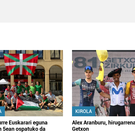
A
KIROLA
rre Euskarari eguna
Alex Aranburu, hirugarren
en 5ean ospatuko da
Getxon