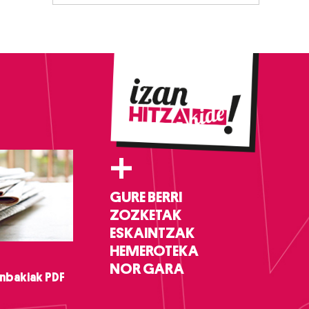
+
GURE BERRI
ZOZKETAK
ESKAINTZAK
HEMEROTEKA
NOR GARA
nbakiak PDF