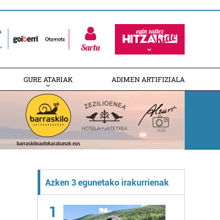
Sartu
GURE ATARIAK
ADIMEN ARTIFIZIALA
Azken 3 egunetako irakurrienak
1