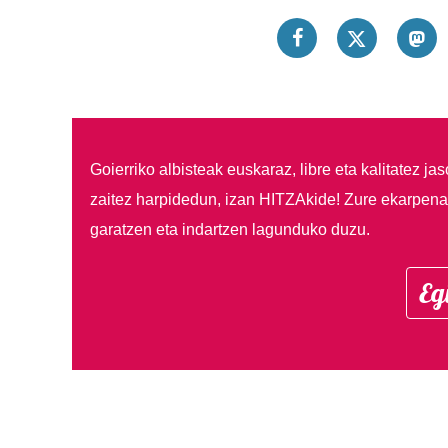
Goierriko albisteak euskaraz, libre eta kalitatez ja
zaitez harpidedun, izan HITZAkide!
Zure ekarpenar
garatzen eta indartzen lagunduko duzu.
Eg