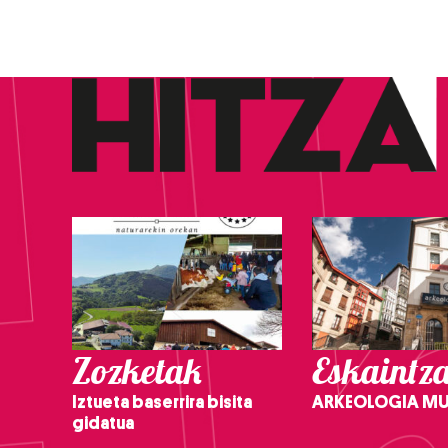
Zozketak
Eskaintz
Iztueta baserrira bisita
ARKEOLOGIA M
gidatua