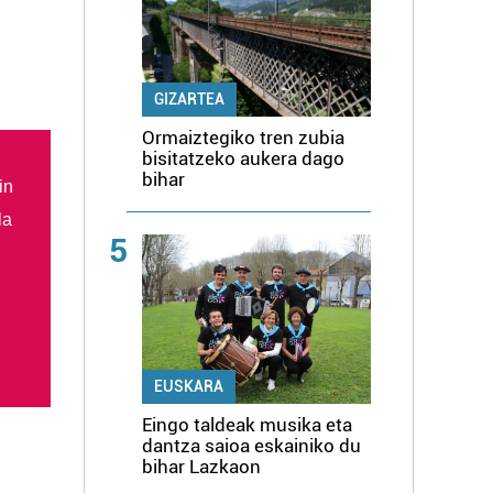
GIZARTEA
Ormaiztegiko tren zubia
bisitatzeko aukera dago
bihar
in
la
5
EUSKARA
Eingo taldeak musika eta
dantza saioa eskainiko du
bihar Lazkaon