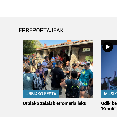
ERREPORTAJEAK
URBIAKO FESTA
MUSIK
Urbiako zelaiak erromeria leku
Odik be
'KimiK'