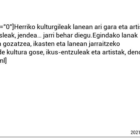
"0"]Herriko kulturgileak lanean ari gara eta arti
usleak, jendea… jarri behar diegu.Egindako lanak
n gozatzea, ikasten eta lanean jarraitzeko
kultura gose, ikus-entzuleak eta artistak, den
ml]
202