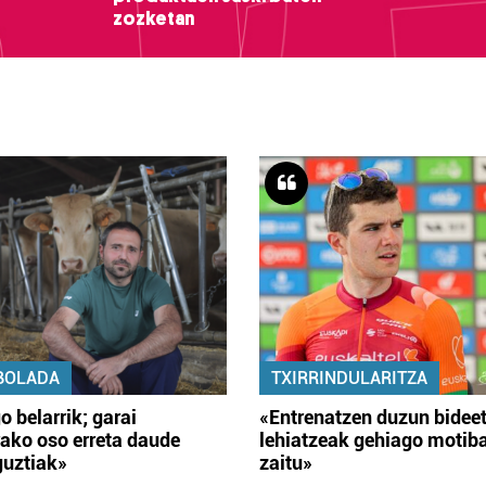
zozketan
BOLADA
TXIRRINDULARITZA
o belarrik; garai
«Entrenatzen duzun bidee
ako oso erreta daude
lehiatzeak gehiago motib
guztiak»
zaitu»