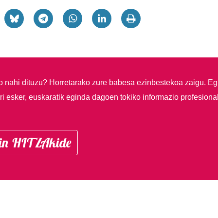
so nahi dituzu?
Horretarako zure babesa ezinbestekoa zaigu. Eg
i esker, euskaratik eginda dagoen tokiko informazio profesiona
in HITZAkide