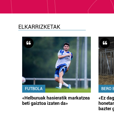
ELKARRIZKETAK
FUTBOLA
BERO 
«Helburuak hasieratik markatzea
«Ez dag
beti gaiztoa izaten da»
honetar
bazter 