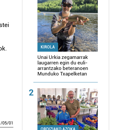
stei
KIROLA
ok.
Unai Urkia zegamarrak
laugarren egin du euli-
arrantzako beteranoen
Munduko Txapelketan
2
1
/
05
/
01
ORDIZIAKO AZOKA