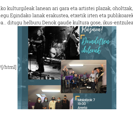
o kulturgileak lanean ari gara eta artistei plazak, oholtzak,
diegu.Egindako lanak erakustea, etxetik irten eta publikoare
zea… ditugu helburu.Denok gaude kultura gose, ikus-entzule
!![/html]