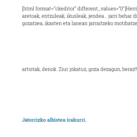
[html format=”ckeditor” different_values=”0″]Herrik
aretoak, entzuleak, ikusleak, jendea… jarri behar 
gozatzea, ikasten eta lanean jarraitzeko motibat
artistak, denok. Ziur jokatuz, goza dezagun, beraz!
Jatorrizko albistea irakurri.