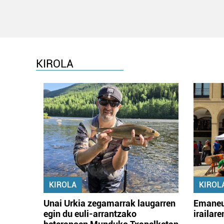
KIROLA
KIROLA
KIROL
Unai Urkia zegamarrak laugarren
Emaneu
egin du euli-arrantzako
irailar