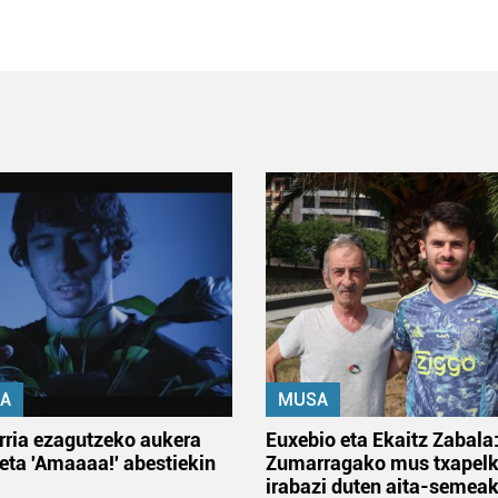
A
MUSA
rria ezagutzeko aukera
Euxebio eta Ekaitz Zabala
 eta 'Amaaaa!' abestiekin
Zumarragako mus txapelk
irabazi duten aita-semea