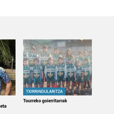
TXIRRINDULARITZA
:
Tourreko goierritarrak
eta
k