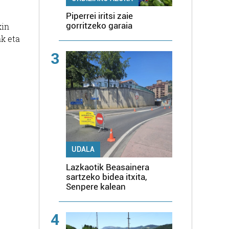
Piperrei iritsi zaie
gorritzeko garaia
kin
ak eta
3
UDALA
Lazkaotik Beasainera
sartzeko bidea itxita,
Senpere kalean
4