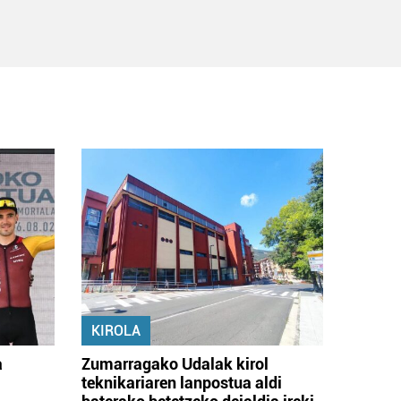
KIROLA
a
Zumarragako Udalak kirol
teknikariaren lanpostua aldi