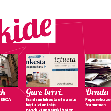
ak
Gure berri.
Denda
USEOA
Erantzun inkesta eta parte
Papereko ze
hartu Iztuetako
formatuan
produktuen saski baten