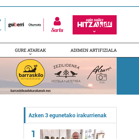
Sartu
GURE ATARIAK
ADIMEN ARTIFIZIALA
Azken 3 egunetako irakurrienak
1