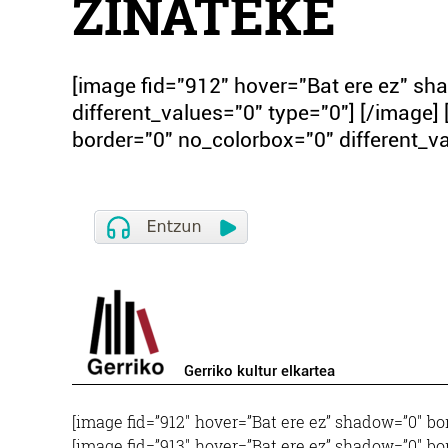
ZINATEKE
[image fid="912" hover="Bat ere ez" s
different_values="0" type="0"] [/image]
border="0" no_colorbox="0" different_va
Gerriko kultur elkartea
[image fid=”912″ hover=”Bat ere ez” shadow=”0″ bo
[image fid=”913″ hover=”Bat ere ez” shadow=”0″ bo