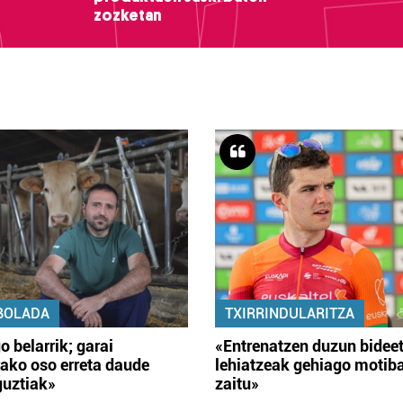
zozketan
BOLADA
TXIRRINDULARITZA
o belarrik; garai
«Entrenatzen duzun bidee
ako oso erreta daude
lehiatzeak gehiago motib
guztiak»
zaitu»