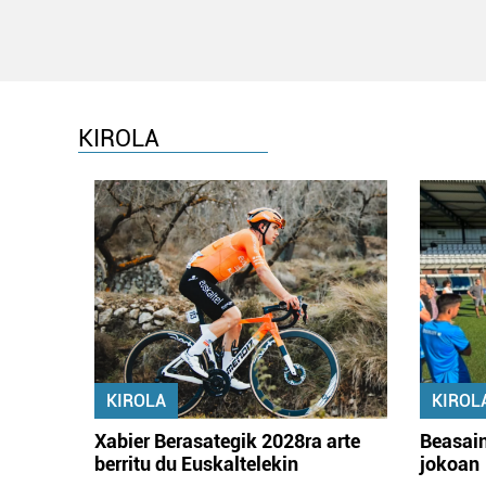
KIROLA
KIROLA
KIROL
Xabier Berasategik 2028ra arte
Beasain
berritu du Euskaltelekin
jokoan