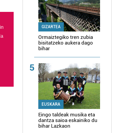
GIZARTEA
in
la
Ormaiztegiko tren zubia
bisitatzeko aukera dago
bihar
5
EUSKARA
Eingo taldeak musika eta
dantza saioa eskainiko du
bihar Lazkaon