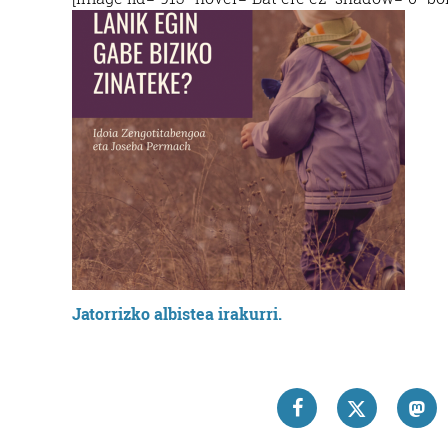
Jatorrizko albistea irakurri.