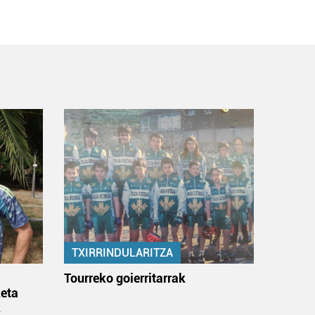
TXIRRINDULARITZA
:
Tourreko goierritarrak
eta
k