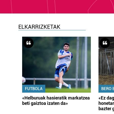
ELKARRIZKETAK
FUTBOLA
BERO 
«Helburuak hasieratik markatzea
«Ez dag
beti gaiztoa izaten da»
honetar
bazter 