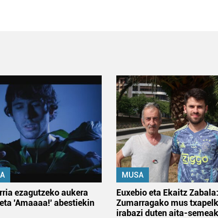
A
MUSA
rria ezagutzeko aukera
Euxebio eta Ekaitz Zabala
 eta 'Amaaaa!' abestiekin
Zumarragako mus txapelk
irabazi duten aita-semea