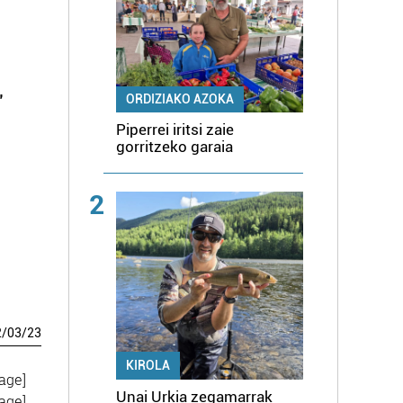
"
ORDIZIAKO AZOKA
Piperrei iritsi zaie
gorritzeko garaia
2
2
/
03
/
23
KIROLA
age]
Unai Urkia zegamarrak
age]