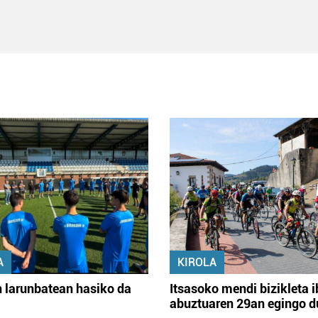
A
KIROLA
 larunbatean hasiko da
Itsasoko mendi bizikleta i
abuztuaren 29an egingo d