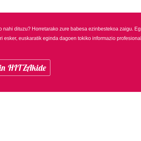
so nahi dituzu?
Horretarako zure babesa ezinbestekoa zaigu. Eg
i esker, euskaratik eginda dagoen tokiko informazio profesiona
in HITZAkide