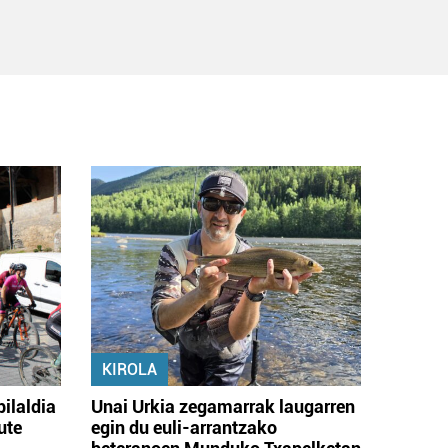
KIROLA
bilaldia
Unai Urkia zegamarrak laugarren
ute
egin du euli-arrantzako