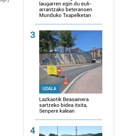
laugarren egin du euli-
arrantzako beteranoen
Munduko Txapelketan
3
UDALA
Lazkaotik Beasainera
sartzeko bidea itxita,
Senpere kalean
4