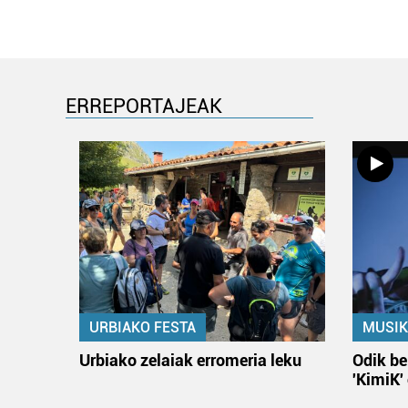
ERREPORTAJEAK
URBIAKO FESTA
MUSIK
Urbiako zelaiak erromeria leku
Odik be
'KimiK'