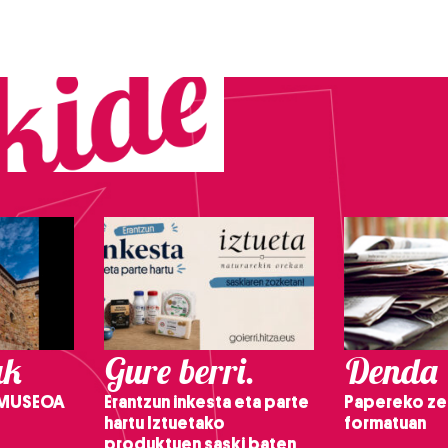
ak
Gure berri.
Denda
 MUSEOA
Erantzun inkesta eta parte
Papereko ze
hartu Iztuetako
formatuan
produktuen saski baten