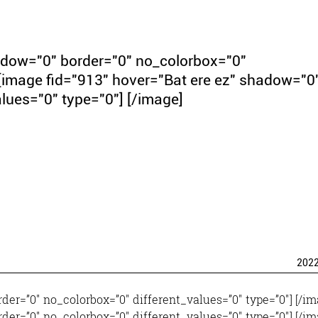
hadow="0" border="0" no_colorbox="0"
 [image fid="913" hover="Bat ere ez" shadow="0
lues="0" type="0"] [/image]
202
rder=”0″ no_colorbox=”0″ different_values=”0″ type=”0″] [/im
rder=”0″ no_colorbox=”0″ different_values=”0″ type=”0″] [/im