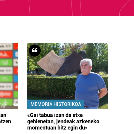
MEMORIA HISTORIKOA
tan
«Gai tabua izan da etxe
atzen
gehienetan, jendeak azkeneko
momentuan hitz egin du»