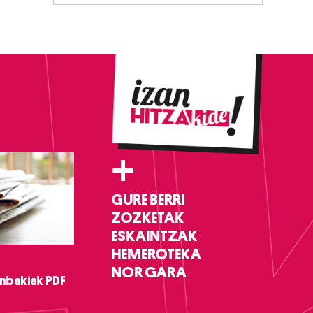
+
GURE BERRI
ZOZKETAK
ESKAINTZAK
HEMEROTEKA
NOR GARA
nbakiak PDF