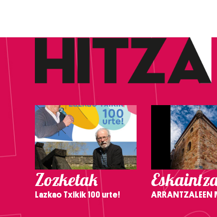
Zozketak
Eskaintz
Lazkao Txikik 100 urte!
ARRANTZALEEN