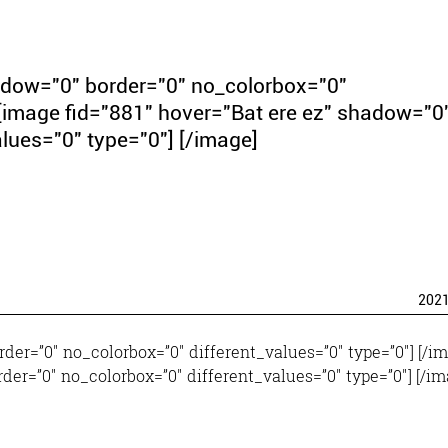
hadow="0" border="0" no_colorbox="0"
 [image fid="881" hover="Bat ere ez" shadow="0
lues="0" type="0"] [/image]
202
rder=”0″ no_colorbox=”0″ different_values=”0″ type=”0″] [/i
rder=”0″ no_colorbox=”0″ different_values=”0″ type=”0″] [/im