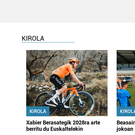
KIROLA
KIROLA
KIROL
Xabier Berasategik 2028ra arte
Beasain
berritu du Euskaltelekin
jokoan