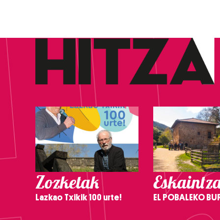
Zozketak
Eskaintz
Lazkao Txikik 100 urte!
EL POBALEKO BU