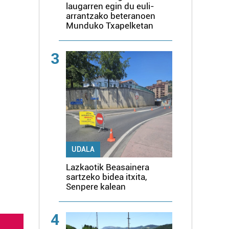
laugarren egin du euli-
arrantzako beteranoen
Munduko Txapelketan
3
UDALA
Lazkaotik Beasainera
sartzeko bidea itxita,
Senpere kalean
4