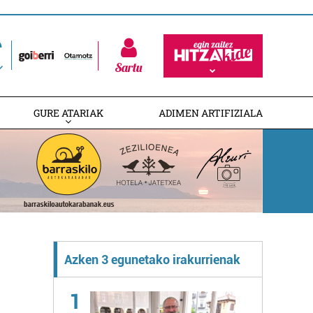
Sartu
GURE ATARIAK
ADIMEN ARTIFIZIALA
Azken 3 egunetako irakurrienak
1