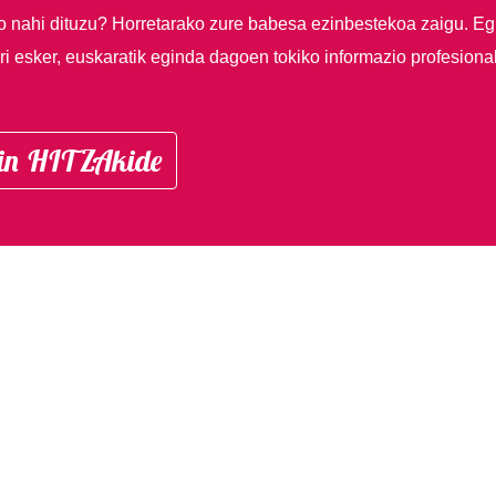
so nahi dituzu?
Horretarako zure babesa ezinbestekoa zaigu. Eg
i esker, euskaratik eginda dagoen tokiko informazio profesiona
in HITZAkide