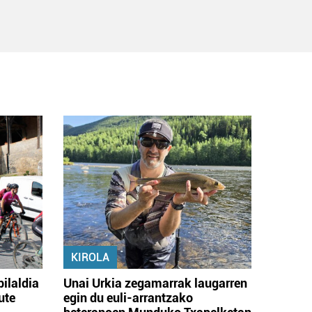
KIROLA
bilaldia
Unai Urkia zegamarrak laugarren
ute
egin du euli-arrantzako