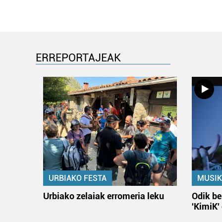
ERREPORTAJEAK
URBIAKO FESTA
MUSIK
Urbiako zelaiak erromeria leku
Odik be
'KimiK'