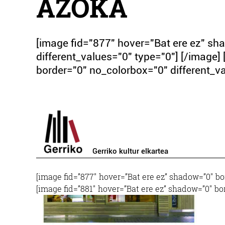
AZOKA
[image fid="877" hover="Bat ere ez" s
different_values="0" type="0"] [/image]
border="0" no_colorbox="0" different_va
Gerriko kultur elkartea
[image fid=”877″ hover=”Bat ere ez” shadow=”0″ bo
[image fid=”881″ hover=”Bat ere ez” shadow=”0″ bo