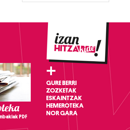
+
GURE BERRI
ZOZKETAK
ESKAINTZAK
teka
HEMEROTEKA
NOR GARA
nbakiak PDF