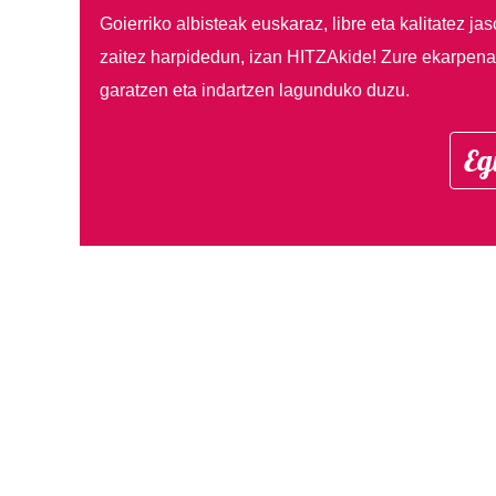
Goierriko albisteak euskaraz, libre eta kalitatez ja
zaitez harpidedun, izan HITZAkide!
Zure ekarpenar
garatzen eta indartzen lagunduko duzu.
Eg