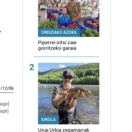
"
ORDIZIAKO AZOKA
Piperrei iritsi zaie
gorritzeko garaia
2
1
/
12
/
06
mage]
age]
KIROLA
Unai Urkia zegamarrak