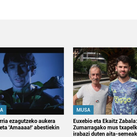
A
MUSA
rria ezagutzeko aukera
Euxebio eta Ekaitz Zabala
 eta 'Amaaaa!' abestiekin
Zumarragako mus txapelk
irabazi duten aita-semea