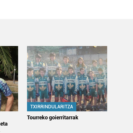
TXIRRINDULARITZA
:
Tourreko goierritarrak
eta
k