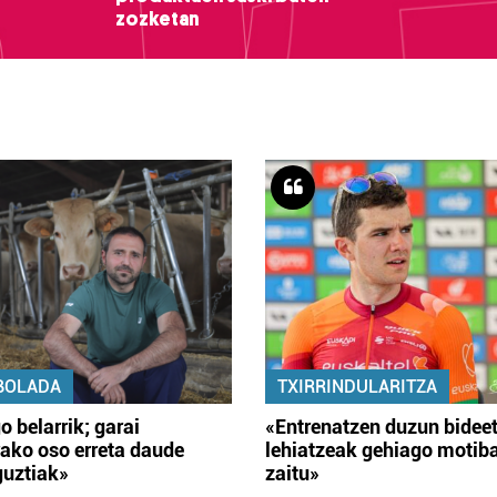
zozketan
BOLADA
TXIRRINDULARITZA
o belarrik; garai
«Entrenatzen duzun bidee
ako oso erreta daude
lehiatzeak gehiago motib
guztiak»
zaitu»