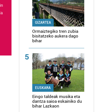
in
la
GIZARTEA
Ormaiztegiko tren zubia
bisitatzeko aukera dago
bihar
5
EUSKARA
Eingo taldeak musika eta
dantza saioa eskainiko du
bihar Lazkaon