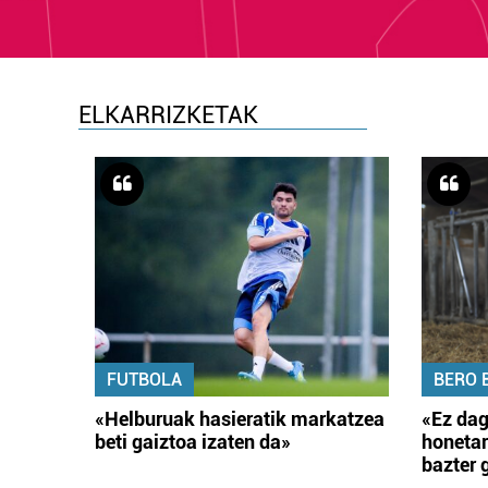
ELKARRIZKETAK
FUTBOLA
BERO 
«Helburuak hasieratik markatzea
«Ez dag
beti gaiztoa izaten da»
honetar
bazter 