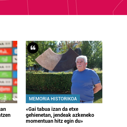
MEMORIA HISTORIKOA
tan
«Gai tabua izan da etxe
atzen
gehienetan, jendeak azkeneko
momentuan hitz egin du»