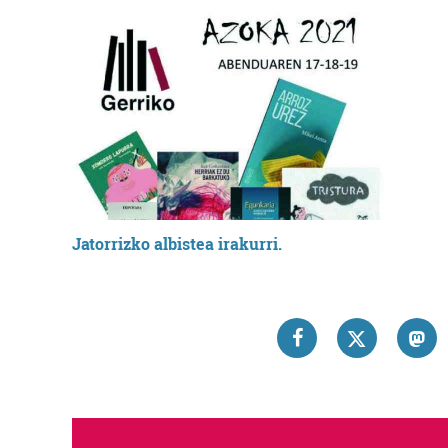
Jatorrizko albistea irakurri.