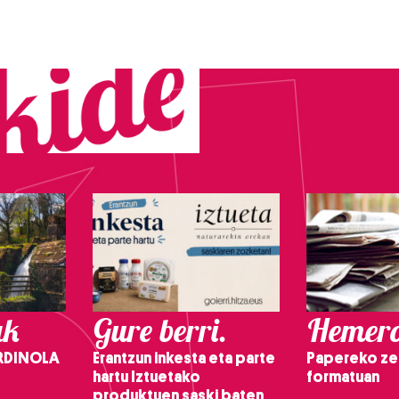
ak
Gure berri.
Hemero
RDINOLA
Erantzun inkesta eta parte
Papereko ze
hartu Iztuetako
formatuan
produktuen saski baten