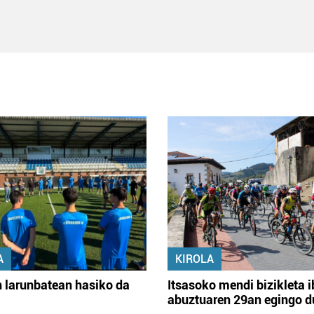
A
KIROLA
 larunbatean hasiko da
Itsasoko mendi bizikleta i
abuztuaren 29an egingo d