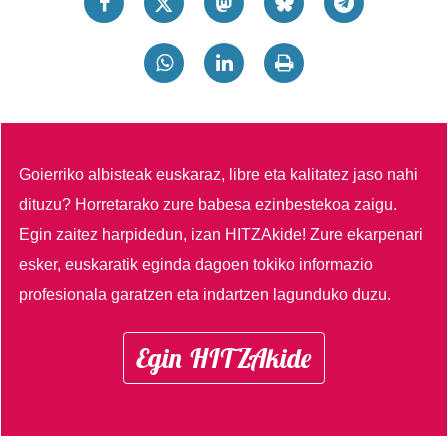
Goierriko albisteak euskaraz, libre eta kalitatez jaso nahi
dituzu?
Horretarako zure babesa ezinbestekoa zaigu.
Egin zaitez harpidedun, izan HITZAkide!
Zure ekarpenari
esker, euskaratik eginda dagoen tokiko informazio
profesionala garatzen eta indartzen lagunduko duzu.
Egin HITZAkide