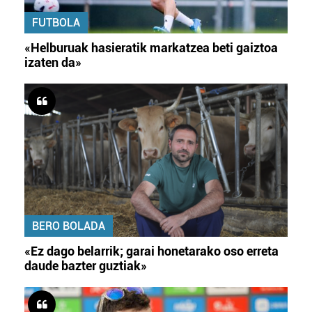
FUTBOLA
«Helburuak hasieratik markatzea beti gaiztoa
izaten da»
BERO BOLADA
«Ez dago belarrik; garai honetarako oso erreta
daude bazter guztiak»