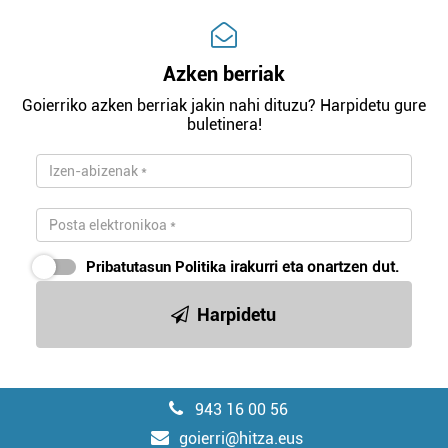
Azken berriak
Goierriko azken berriak jakin nahi dituzu? Harpidetu gure
buletinera!
Pribatutasun Politika
irakurri eta onartzen dut.
Harpidetu
943 16 00 56
goierri@hitza.eus