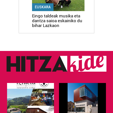
EUSKARA
Eingo taldeak musika eta
dantza saioa eskainiko du
bihar Lazkaon