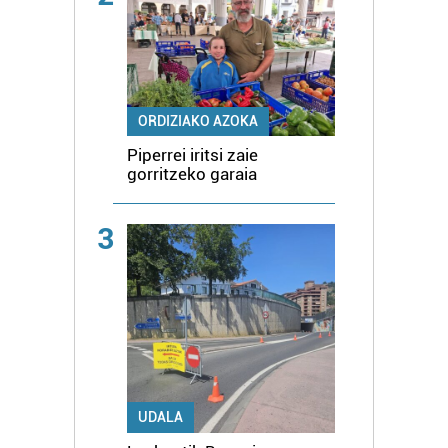
ORDIZIAKO AZOKA
Piperrei iritsi zaie
gorritzeko garaia
3
UDALA