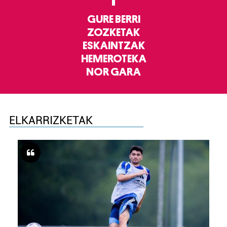
GURE BERRI
ZOZKETAK
ESKAINTZAK
HEMEROTEKA
NOR GARA
ELKARRIZKETAK