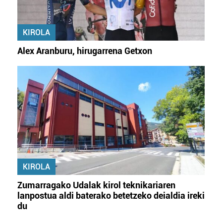
KIROLA
Alex Aranburu, hirugarrena Getxon
KIROLA
Zumarragako Udalak kirol teknikariaren
lanpostua aldi baterako betetzeko deialdia ireki
du