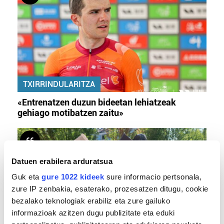
TXIRRINDULARITZA
«Entrenatzen duzun bideetan lehiatzeak
gehiago motibatzen zaitu»
Datuen erabilera arduratsua
Guk eta
gure 1022 kideek
sure informacio pertsonala,
zure IP zenbakia, esaterako, prozesatzen ditugu, cookie
bezalako teknologiak erabiliz eta zure gailuko
informazioak azitzen dugu publizitate eta eduki