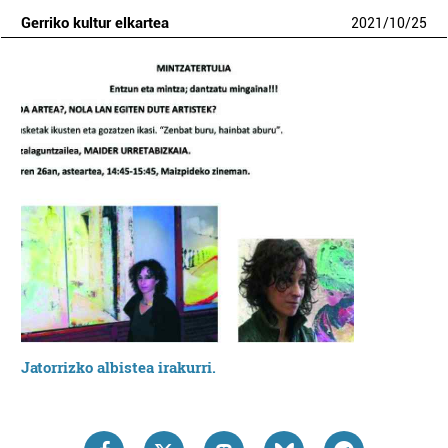
Gerriko kultur elkartea
2021
/
10
/
25
Jatorrizko albistea irakurri.