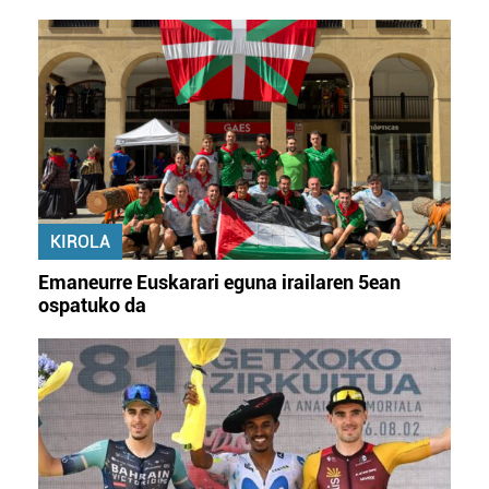
KIROLA
Emaneurre Euskarari eguna irailaren 5ean
ospatuko da