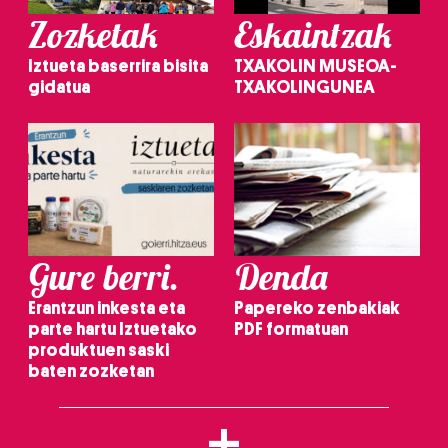
Zozketak
Eskaintzak
Iztueta baserrira bisita
TXAKOLIN MUSEOA-
gidatua
TXAKOLINGUNEA
Gure berri.
Denda
Erantzun inkesta eta
Papereko zenbakiak
parte hartu Iztuetako
PDF formatuan
produktuen saski
baten zozketan
+