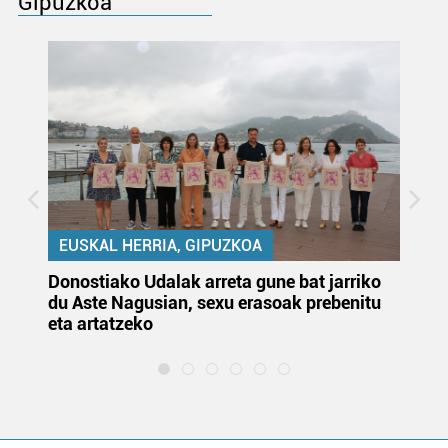
Gipuzkoa
EUSKAL HERRIA, GIPUZKOA
Donostiako Udalak arreta gune bat jarriko
Ur
du Aste Nagusian, sexu erasoak prebenitu
es
eta artatzeko
lu