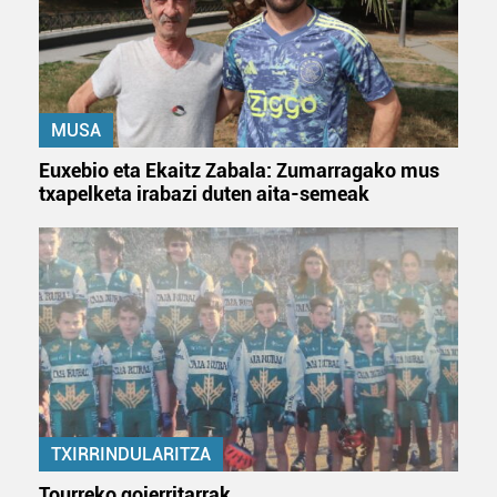
zerbitzuak hobetzeko asmoz, cookie teknologiaz
baliatzen gara. Ohar hau onartuz gero, teknologia hori
erabiltzeko baimen esplizitua ematen diguzu.
Gehiago
irakurri
MUSA
Euxebio eta Ekaitz Zabala: Zumarragako mus
txapelketa irabazi duten aita-semeak
TXIRRINDULARITZA
Tourreko goierritarrak