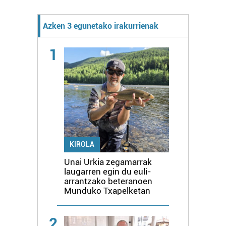
Azken 3 egunetako irakurrienak
1
KIROLA
Unai Urkia zegamarrak
laugarren egin du euli-
arrantzako beteranoen
Munduko Txapelketan
2