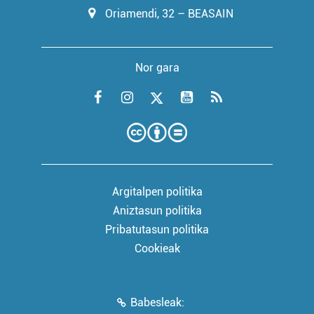
Oriamendi, 32 – BEASAIN
Nor gara
Argitalpen politika
Aniztasun politika
Pribatutasun politika
Cookieak
Babesleak: