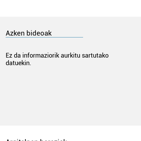
Azken bideoak
Ez da informaziorik aurkitu sartutako
datuekin.