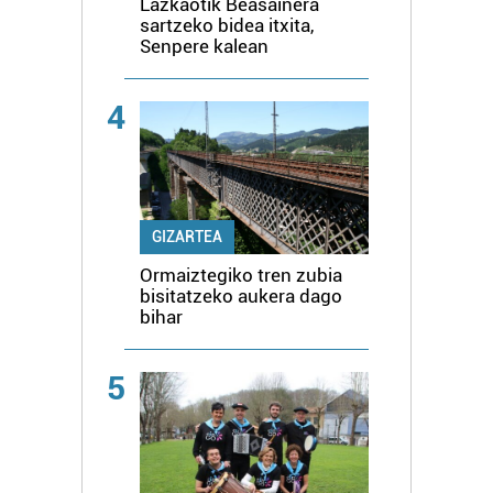
Lazkaotik Beasainera
sartzeko bidea itxita,
Senpere kalean
4
GIZARTEA
Ormaiztegiko tren zubia
bisitatzeko aukera dago
bihar
5