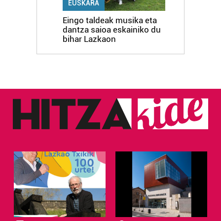
EUSKARA
Eingo taldeak musika eta
dantza saioa eskainiko du
bihar Lazkaon