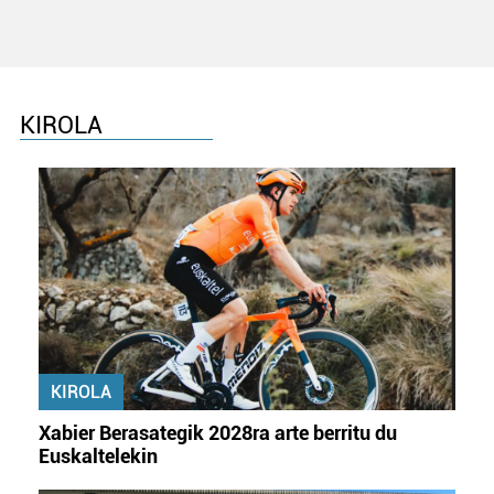
datuen atalean. Edozein unetan alda edo ken dezakezu
zure baimena Cookieen adierazpenean.
Webgune honek cookie propioak eta hirugarrenen cookie-
fitxategiak erabiltzen ditu. Zure esperientzia eta
KIROLA
zerbitzuak hobetzeko asmoz, cookie teknologiaz
baliatzen gara. Ohar hau onartuz gero, teknologia hori
erabiltzeko baimen esplizitua ematen diguzu.
Gehiago
irakurri
KIROLA
Xabier Berasategik 2028ra arte berritu du
Euskaltelekin