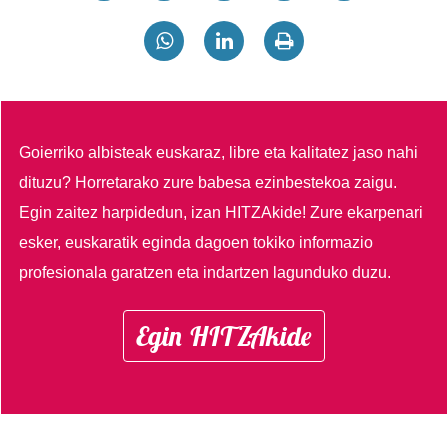
Goierriko albisteak euskaraz, libre eta kalitatez jaso nahi
dituzu?
Horretarako zure babesa ezinbestekoa zaigu.
Egin zaitez harpidedun, izan HITZAkide!
Zure ekarpenari
esker, euskaratik eginda dagoen tokiko informazio
profesionala garatzen eta indartzen lagunduko duzu.
Egin HITZAkide