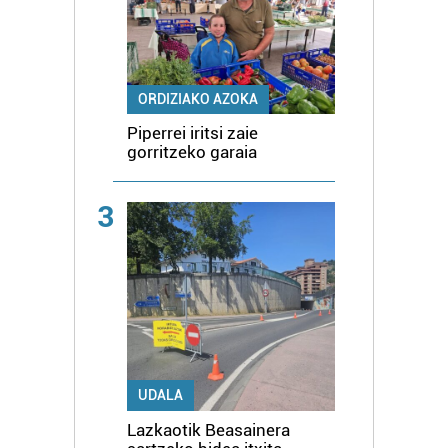
ORDIZIAKO AZOKA
Piperrei iritsi zaie
gorritzeko garaia
3
UDALA
Lazkaotik Beasainera