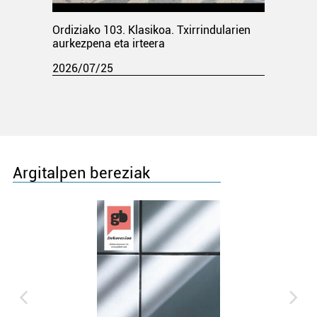
Ordiziako 103. Klasikoa. Txirrindularien
aurkezpena eta irteera
2026/07/25
Argitalpen bereziak