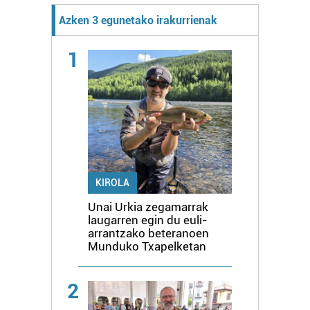
Azken 3 egunetako irakurrienak
1
KIROLA
Unai Urkia zegamarrak
laugarren egin du euli-
arrantzako beteranoen
Munduko Txapelketan
2