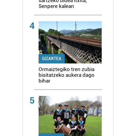
sartzeko bidea itxita,
Senpere kalean
4
GIZARTEA
Ormaiztegiko tren zubia
bisitatzeko aukera dago
bihar
5