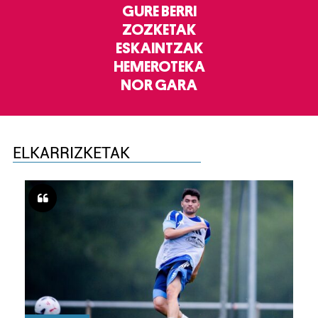
GURE BERRI
ZOZKETAK
ESKAINTZAK
HEMEROTEKA
NOR GARA
ELKARRIZKETAK