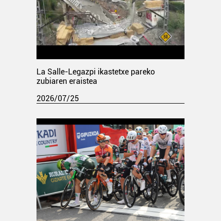
La Salle-Legazpi ikastetxe pareko
zubiaren eraistea
2026/07/25