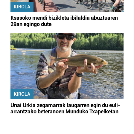
KIROLA
Itsasoko mendi bizikleta ibilaldia abuztuaren
29an egingo dute
KIROLA
Unai Urkia zegamarrak laugarren egin du euli-
arrantzako beteranoen Munduko Txapelketan