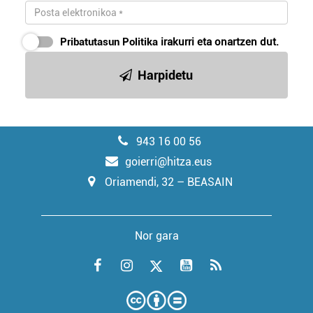
Pribatutasun Politika
irakurri eta onartzen dut.
Harpidetu
943 16 00 56
goierri@hitza.eus
Oriamendi, 32 – BEASAIN
Nor gara