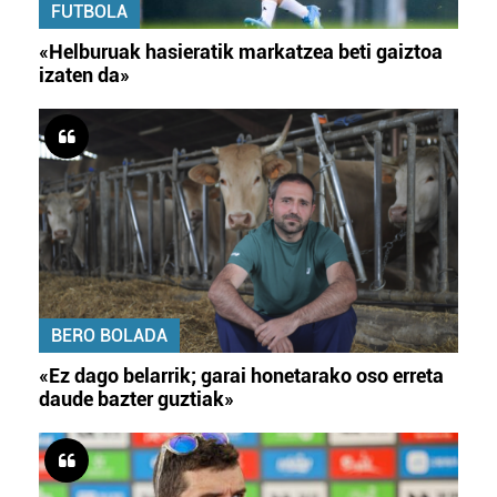
FUTBOLA
«Helburuak hasieratik markatzea beti gaiztoa
izaten da»
BERO BOLADA
«Ez dago belarrik; garai honetarako oso erreta
daude bazter guztiak»