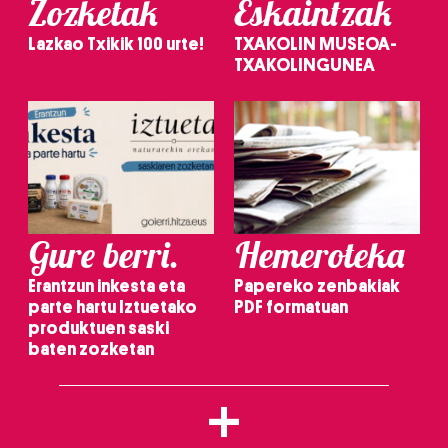
Zozketak
Eskaintzak
Lazkao Txikik 100 urte!
TXAKOLIN MUSEOA-
TXAKOLINGUNEA
Gure berri.
Hemeroteka
Erantzun inkesta eta
Papereko zenbakiak
parte hartu Iztuetako
PDF formatuan
produktuen saski
baten zozketan
+