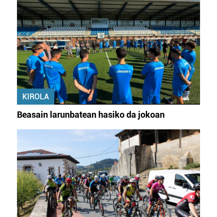
KIROLA
Beasain larunbatean hasiko da jokoan