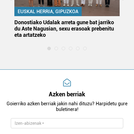
EUSKAL HERRIA, GIPUZKOA
Donostiako Udalak arreta gune bat jarriko
Ur
du Aste Nagusian, sexu erasoak prebenitu
es
eta artatzeko
lu
Azken berriak
Goierriko azken berriak jakin nahi dituzu? Harpidetu gure
buletinera!