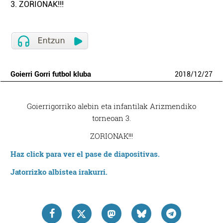
3. ZORIONAK!!!
Goierri Gorri futbol kluba
2018
/
12
/
27
Goierrigorriko alebin eta infantilak Arizmendiko
torneoan 3.
ZORIONAK!!!
Haz click para ver el pase de diapositivas.
Jatorrizko albistea irakurri.