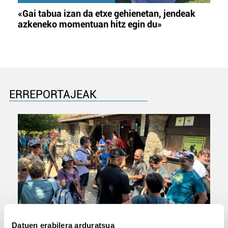
«Gai tabua izan da etxe gehienetan, jendeak
azkeneko momentuan hitz egin du»
ERREPORTAJEAK
URBIAKO FESTA
Datuen erabilera arduratsua