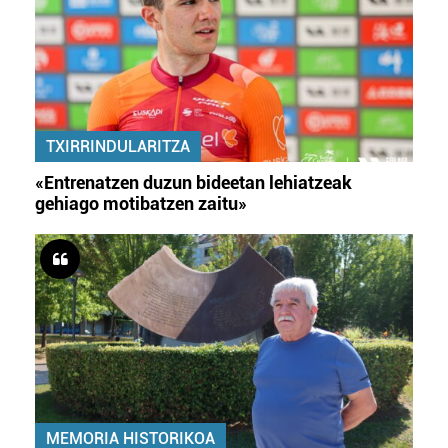
TXIRRINDULARITZA
«Entrenatzen duzun bideetan lehiatzeak
gehiago motibatzen zaitu»
MEMORIA HISTORIKOA