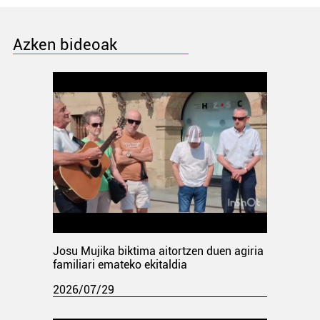
Azken bideoak
Josu Mujika biktima aitortzen duen agiria
familiari emateko ekitaldia
2026/07/29