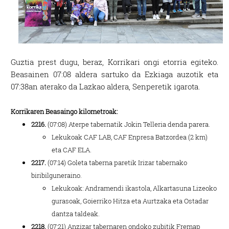
Guztia prest dugu, beraz, Korrikari ongi etorria egiteko.
Beasainen 07:08 aldera sartuko da Ezkiaga auzotik eta
07:38an aterako da Lazkao aldera, Senperetik igarota.
Korrikaren Beasaingo kilometroak:
2216.
(07:08) Aterpe tabernatik Jokin Telleria denda parera.
Lekukoak CAF LAB, CAF Enpresa Batzordea (2 km)
eta CAF ELA.
2217.
(07:14) Goleta taberna paretik Irizar tabernako
biribilguneraino.
Lekukoak: Andramendi ikastola, Alkartasuna Lizeoko
gurasoak, Goierriko Hitza eta Aurtzaka eta Ostadar
dantza taldeak.
2218.
(07:21) Anzizar tabernaren ondoko zubitik Fremap