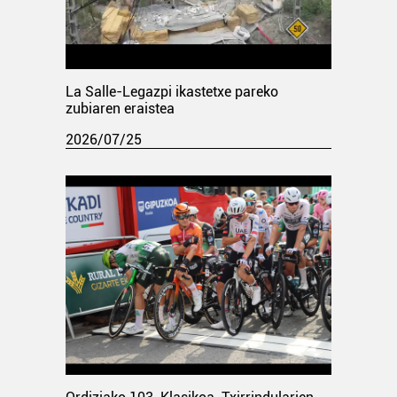
La Salle-Legazpi ikastetxe pareko
zubiaren eraistea
2026/07/25