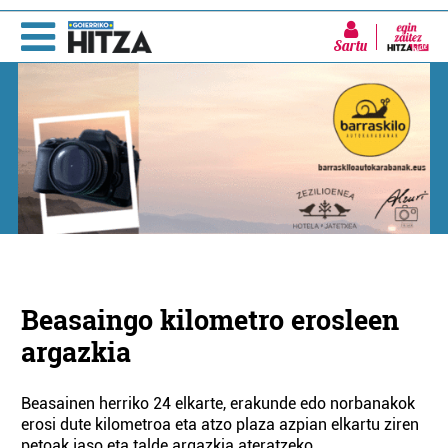
Sartu
Beasaingo kilometro erosleen
argazkia
Beasainen herriko 24 elkarte, erakunde edo norbanakok
erosi dute kilometroa eta atzo plaza azpian elkartu ziren
petoak jaso eta talde argazkia ateratzeko.