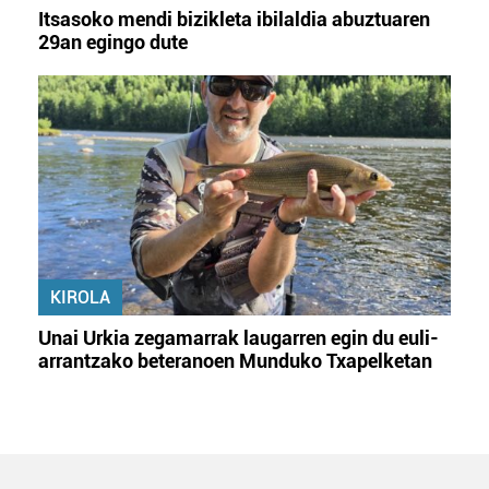
Itsasoko mendi bizikleta ibilaldia abuztuaren
29an egingo dute
KIROLA
Unai Urkia zegamarrak laugarren egin du euli-
arrantzako beteranoen Munduko Txapelketan