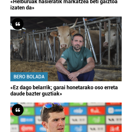
«Helburuak hasieratik markatzea beti gaiztoa
izaten da»
BERO BOLADA
«Ez dago belarrik; garai honetarako oso erreta
daude bazter guztiak»