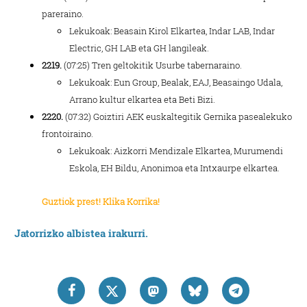
pareraino.
Lekukoak: Beasain Kirol Elkartea, Indar LAB, Indar
Electric, GH LAB eta GH langileak.
2219.
(07:25) Tren geltokitik Usurbe tabernaraino.
Lekukoak: Eun Group, Bealak, EAJ, Beasaingo Udala,
Arrano kultur elkartea eta Beti Bizi.
2220.
(07:32) Goiztiri AEK euskaltegitik Gernika pasealekuko
frontoiraino.
Lekukoak: Aizkorri Mendizale Elkartea, Murumendi
Eskola, EH Bildu, Anonimoa eta Intxaurpe elkartea.
Guztiok prest! Klika Korrika!
Jatorrizko albistea irakurri.