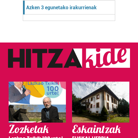
Azken 3 egunetako irakurrienak
Zozketak
Eskaintzak