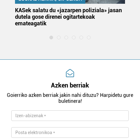
KASek salatu du «jazarpen poliziala» jasan
Pa
dutela gose direnei ogitartekoak
da
emateagatik
«s
Azken berriak
Goierriko azken berriak jakin nahi dituzu? Harpidetu gure
buletinera!