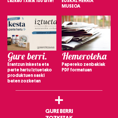
Lazkao Txikik 100 urte!
EUSKAL HERRIA
MUSEOA
Gure berri.
Hemeroteka
Erantzun inkesta eta
Papereko zenbakiak
parte hartu Iztuetako
PDF formatuan
produktuen saski
baten zozketan
+
GURE BERRI