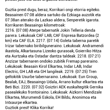
Guztia prest dugu, beraz, Korrikari ongi etorria egiteko.
Beasainen 07:08 aldera sartuko da Ezkiaga auzotik eta
07:38an aterako da Lazkao aldera, Senperetik igarota.
Korrikaren Beasaingo kilometroak:
2216. (07:08) Aterpe tabernatik Jokin Telleria denda
parera. Lekukoak CAF LAB, CAF Enpresa Batzordea (2
km) eta CAF ELA. 2217. (07:14) Goleta taberna paretik
Irizar tabernako biribilguneraino. Lekukoak: Andramendi
ikastola, Alkartasuna Lizeoko gurasoak, Goierriko Hitza
eta Aurtzaka eta Ostadar dantza taldeak. 2218. (07:21)
Anzizar tabernaren ondoko zubitik Fremap pareraino.
Lekukoak: Beasain Kirol Elkartea, Indar LAB, Indar
Electric, GH LAB eta GH langileak. 2219. (07:25) Tren
geltokitik Usurbe tabernaraino. Lekukoak: Eun Group,
Bealak, EAJ, Beasaingo Udala, Arrano kultur elkartea eta
Beti Bizi. 2220. (07:32) Goiztiri AEK euskaltegitik Gernika
pasealekuko frontoiraino. Lekukoak: Aizkorri Mendizale
Elkartea, Murumendi Eskola, EH Bildu, Anonimoa eta
Intxaurpe elkartea.
Guztiok prest! Klika Korrika!