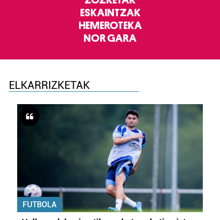
ZOZKETAK
ESKAINTZAK
HEMEROTEKA
NOR GARA
ELKARRIZKETAK
FUTBOLA