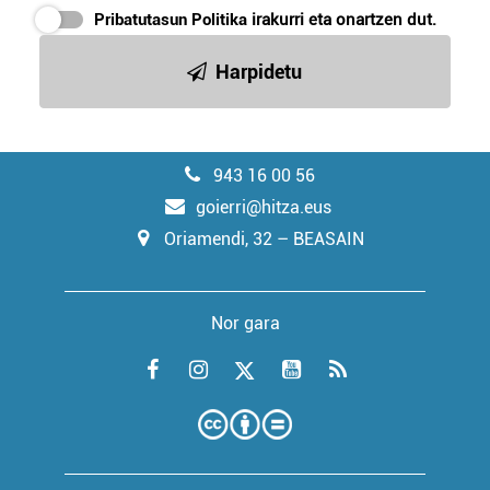
Pribatutasun Politika
irakurri eta onartzen dut.
Harpidetu
943 16 00 56
goierri@hitza.eus
Oriamendi, 32 – BEASAIN
Nor gara