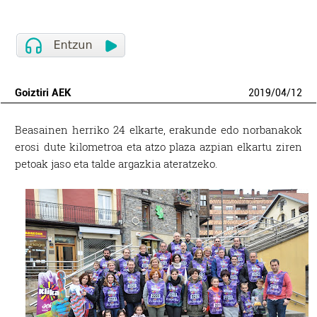
Goiztiri AEK
2019
/
04
/
12
Beasainen herriko 24 elkarte, erakunde edo norbanakok
erosi dute kilometroa eta atzo plaza azpian elkartu ziren
petoak jaso eta talde argazkia ateratzeko.