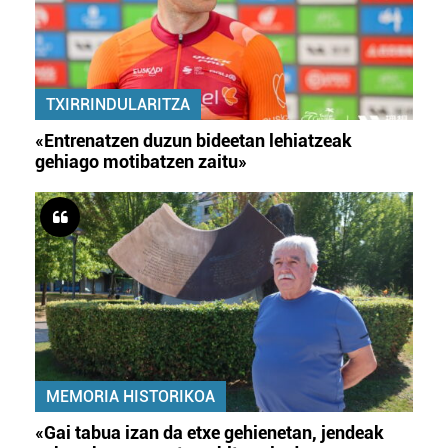
TXIRRINDULARITZA
«Entrenatzen duzun bideetan lehiatzeak
gehiago motibatzen zaitu»
MEMORIA HISTORIKOA
«Gai tabua izan da etxe gehienetan, jendeak