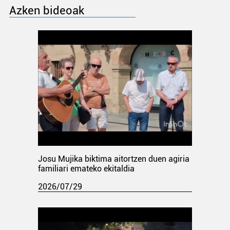
Azken bideoak
Josu Mujika biktima aitortzen duen agiria
familiari emateko ekitaldia
2026/07/29