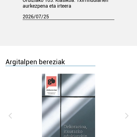
Ordiziako 103. Klasikoa. Txirrindularien
aurkezpena eta irteera
2026/07/25
Argitalpen bereziak