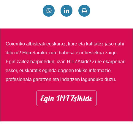
Goierriko albisteak euskaraz, libre eta kalitatez jaso nahi
dituzu?
Horretarako zure babesa ezinbestekoa zaigu.
Egin zaitez harpidedun, izan HITZAkide!
Zure ekarpenari
esker, euskaratik eginda dagoen tokiko informazio
profesionala garatzen eta indartzen lagunduko duzu.
Egin HITZAkide