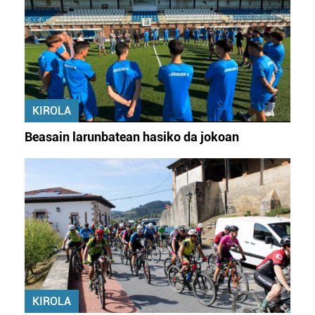
KIROLA
Beasain larunbatean hasiko da jokoan
KIROLA