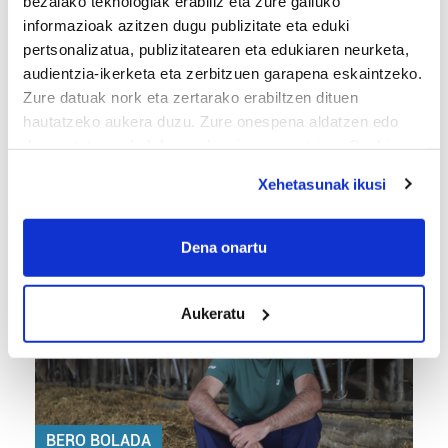
bezalako teknologiak erabiliz eta zure gailuko
informazioak azitzen dugu publizitate eta eduki
pertsonalizatua, publizitatearen eta edukiaren neurketa,
audientzia-ikerketa eta zerbitzuen garapena eskaintzeko.
Zure datuak nork eta zertarako erabiltzen dituen
hautatzeko aukera duzu. Zure onespena aldatzen edo
deuseztatzen ahal duzu edozein momentutan, Cookie
FUTBOLA
deklaraziotik edo Privacy triggerean klikatuz.
«Helburuak hasieratik markatzea beti gaiztoa
Xehetasunak ikusi
izaten da»
If you allow, we would also like to:
Collect information about your geographical
Dena onartu
location which can be accurate to within several
meters
Aukeratu
Identify your device by actively scanning it for
specific characteristics (fingerprinting)
Find out more about how your personal data is processed
and set your preferences in the
details section
.
BERO BOLADA
Guk eta gure bazkideek zure datu pertsonalak