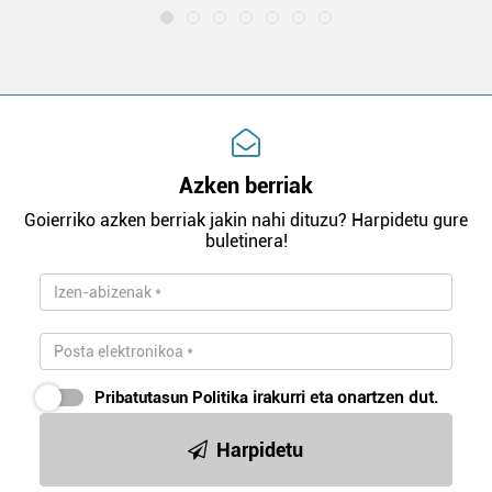
Azken berriak
Goierriko azken berriak jakin nahi dituzu? Harpidetu gure
buletinera!
Pribatutasun Politika
irakurri eta onartzen dut.
Harpidetu