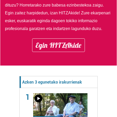
dituzu?
Horretarako zure babesa ezinbestekoa zaigu.
Egin zaitez harpidedun, izan HITZAkide!
Zure ekarpenari
esker, euskaratik eginda dagoen tokiko informazio
profesionala garatzen eta indartzen lagunduko duzu.
Egin HITZAkide
Azken 3 egunetako irakurrienak
1