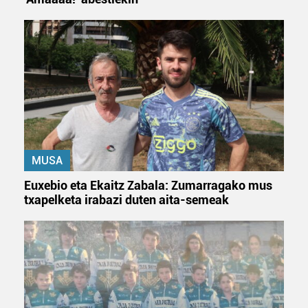
MUSA
Euxebio eta Ekaitz Zabala: Zumarragako mus
txapelketa irabazi duten aita-semeak