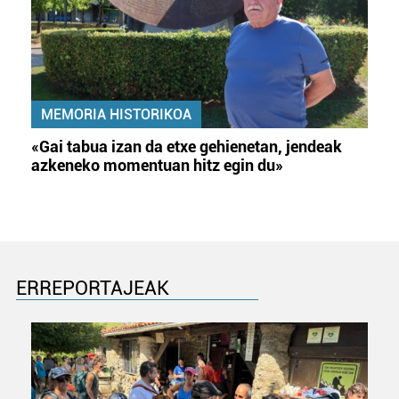
Webgune honek cookie propioak eta hirugarrenen cookie-
fitxategiak erabiltzen ditu. Zure esperientzia eta
zerbitzuak hobetzeko asmoz, cookie teknologiaz
baliatzen gara. Ohar hau onartuz gero, teknologia hori
erabiltzeko baimen esplizitua ematen diguzu.
Gehiago
irakurri
MEMORIA HISTORIKOA
«Gai tabua izan da etxe gehienetan, jendeak
azkeneko momentuan hitz egin du»
ERREPORTAJEAK