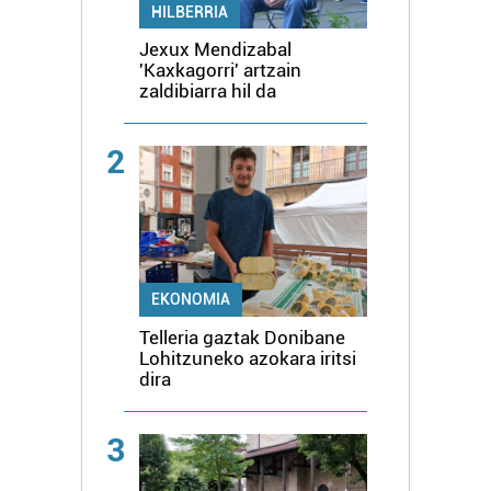
HILBERRIA
Jexux Mendizabal
'Kaxkagorri' artzain
zaldibiarra hil da
2
EKONOMIA
Telleria gaztak Donibane
Lohitzuneko azokara iritsi
dira
3