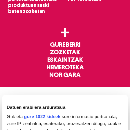
produktuen saski
baten zozketan
+
GURE BERRI
ZOZKETAK
ESKAINTZAK
HEMEROTEKA
NOR GARA
ELKARRIZKETAK
Datuen erabilera arduratsua
Guk eta
gure 1022 kideek
sure informacio pertsonala,
zure IP zenbakia, esaterako, prozesatzen ditugu, cookie