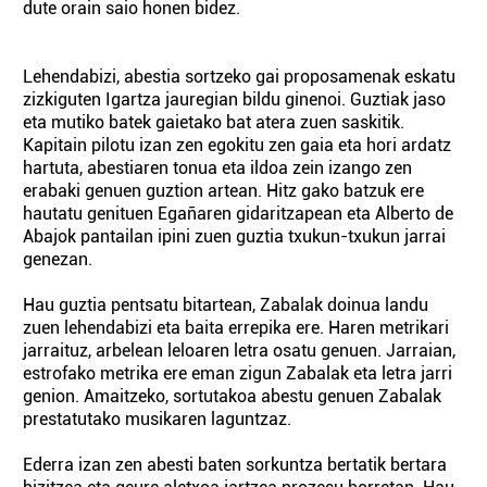
dute orain saio honen bidez.
Lehendabizi, abestia sortzeko gai proposamenak eskatu
zizkiguten Igartza jauregian bildu ginenoi. Guztiak jaso
eta mutiko batek gaietako bat atera zuen saskitik.
Kapitain pilotu izan zen egokitu zen gaia eta hori ardatz
hartuta, abestiaren tonua eta ildoa zein izango zen
erabaki genuen guztion artean. Hitz gako batzuk ere
hautatu genituen Egañaren gidaritzapean eta Alberto de
Abajok pantailan ipini zuen guztia txukun-txukun jarrai
genezan.
Hau guztia pentsatu bitartean, Zabalak doinua landu
zuen lehendabizi eta baita errepika ere. Haren metrikari
jarraituz, arbelean leloaren letra osatu genuen. Jarraian,
estrofako metrika ere eman zigun Zabalak eta letra jarri
genion. Amaitzeko, sortutakoa abestu genuen Zabalak
prestatutako musikaren laguntzaz.
Ederra izan zen abesti baten sorkuntza bertatik bertara