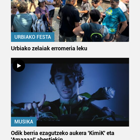
URBIAKO FESTA
Urbiako zelaiak erromeria leku
MUSIKA
Odik berria ezagutzeko aukera 'KimiK' eta
'Amaaaa!' abestiekin