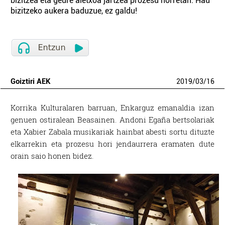
bizitzea eta geure aletxoa jartzea prozesu horretan. Hau
bizitzeko aukera baduzue, ez galdu!
Goiztiri AEK
2019
/
03
/
16
Korrika Kulturalaren barruan, Enkarguz emanaldia izan
genuen ostiralean Beasainen. Andoni Egaña bertsolariak
eta Xabier Zabala musikariak hainbat abesti sortu dituzte
elkarrekin eta prozesu hori jendaurrera eramaten dute
orain saio honen bidez.