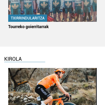
TXIRRINDULARITZA
Tourreko goierritarrak
KIROLA