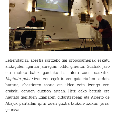
Lehendabizi, abestia sortzeko gai proposamenak eskatu
zizkiguten Igartza jauregian bildu ginenoi. Guztiak jaso
eta mutiko batek gaietako bat atera zuen saskitik.
Kapitain pilotu
izan zen egokitu zen gaia eta hori ardatz
hartuta, abestiaren tonua eta ildoa zein izango zen
erabaki genuen guztion artean. Hitz gako batzuk ere
hautatu genituen Egañaren gidaritzapean eta Alberto de
Abajok pantailan ipini zuen guztia txukun-txukun jarrai
genezan.