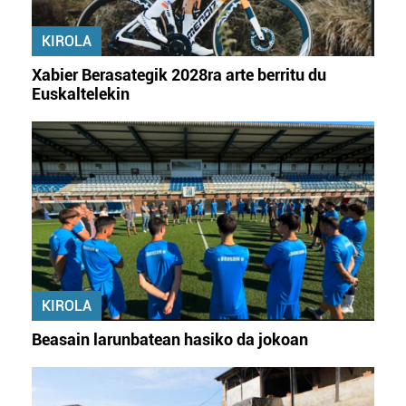
KIROLA
Xabier Berasategik 2028ra arte berritu du
Euskaltelekin
KIROLA
Beasain larunbatean hasiko da jokoan