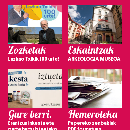
Zozketak
Eskaintzak
Lazkao Txikik 100 urte!
ARKEOLOGIA MUSEOA
Gure berri.
Hemeroteka
Erantzun inkesta eta
Papereko zenbakiak
parte hartu Iztuetako
PDF formatuan