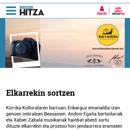
Sartu
Elkarrekin sortzen
Korrika Kulturalaren barruan, Enkarguz emanaldia izan
genuen ostiralean Beasainen. Andoni Egaña bertsolariak
eta Xabier Zabala musikariak hainbat abesti sortu
dituzte elkarrekin eta prozesu hori jendaurrera eramaten