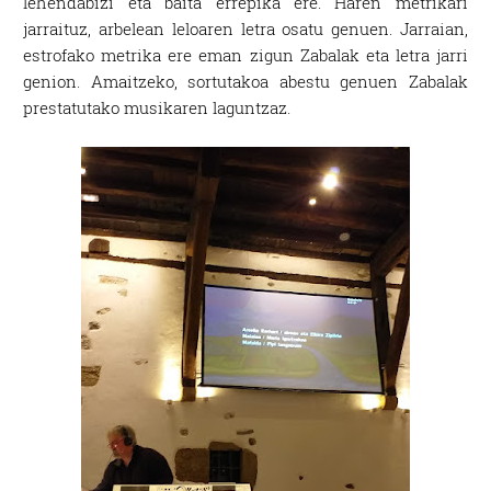
lehendabizi eta baita errepika ere. Haren metrikari
jarraituz, arbelean leloaren letra osatu genuen. Jarraian,
estrofako metrika ere eman zigun Zabalak eta letra jarri
genion. Amaitzeko, sortutakoa abestu genuen Zabalak
prestatutako musikaren laguntzaz.