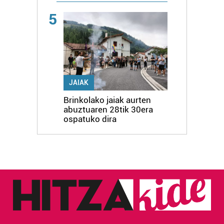
5
JAIAK
Brinkolako jaiak aurten
abuztuaren 28tik 30era
ospatuko dira