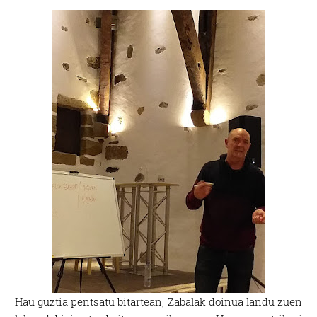
Hau guztia pentsatu bitartean, Zabalak doinua landu zuen