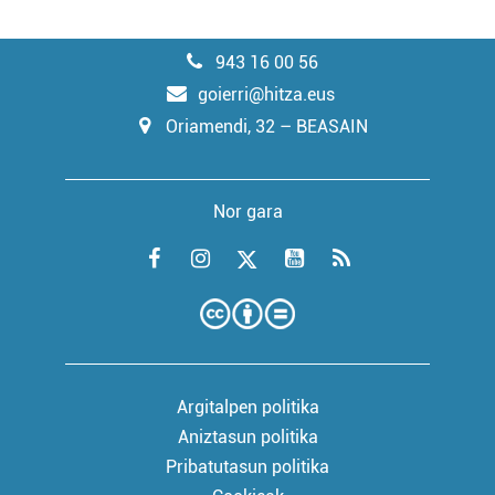
943 16 00 56
goierri@hitza.eus
Oriamendi, 32 – BEASAIN
Nor gara
Argitalpen politika
Aniztasun politika
Pribatutasun politika