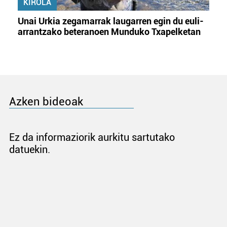
KIROLA
Unai Urkia zegamarrak laugarren egin du euli-
arrantzako beteranoen Munduko Txapelketan
Azken bideoak
Ez da informaziorik aurkitu sartutako
datuekin.