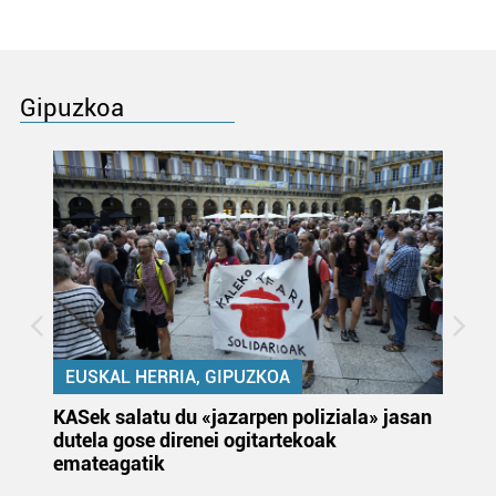
Gipuzkoa
EUSKAL HERRIA, GIPUZKOA
KASek salatu du «jazarpen poliziala» jasan
Pa
dutela gose direnei ogitartekoak
da
emateagatik
«s