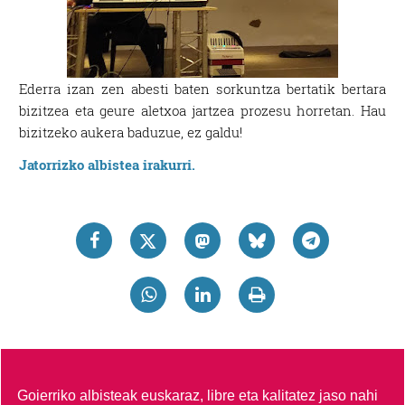
Ederra izan zen abesti baten sorkuntza bertatik bertara
bizitzea eta geure aletxoa jartzea prozesu horretan. Hau
bizitzeko aukera baduzue, ez galdu!
Jatorrizko albistea irakurri.
Goierriko albisteak euskaraz, libre eta kalitatez jaso nahi