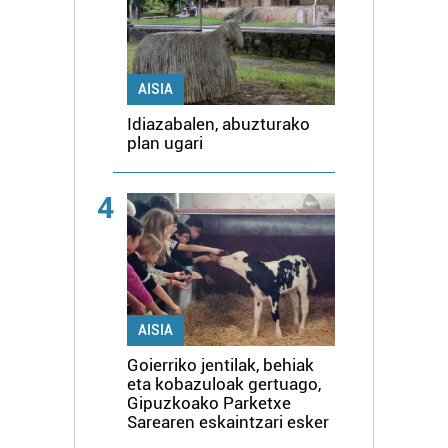
AISIA
Idiazabalen, abuzturako
plan ugari
4
AISIA
Goierriko jentilak, behiak
eta kobazuloak gertuago,
Gipuzkoako Parketxe
Sarearen eskaintzari esker