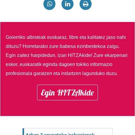
Goierriko albisteak euskaraz, libre eta kalitatez jaso nahi
dituzu?
Horretarako zure babesa ezinbestekoa zaigu.
Egin zaitez harpidedun, izan HITZAkide!
Zure ekarpenari
esker, euskaratik eginda dagoen tokiko informazio
profesionala garatzen eta indartzen lagunduko duzu.
Egin HITZAkide