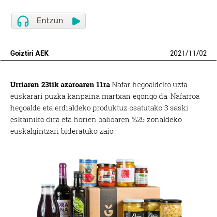
Goiztiri AEK
2021
/
11
/
02
Urriaren 23tik azaroaren 11ra
Nafar hegoaldeko uzta
euskarari puzka kanpaina martxan egongo da. Nafarroa
hegoalde eta erdialdeko produktuz osatutako 3 saski
eskainiko dira eta horien balioaren %25 zonaldeko
euskalgintzari bideratuko zaio.