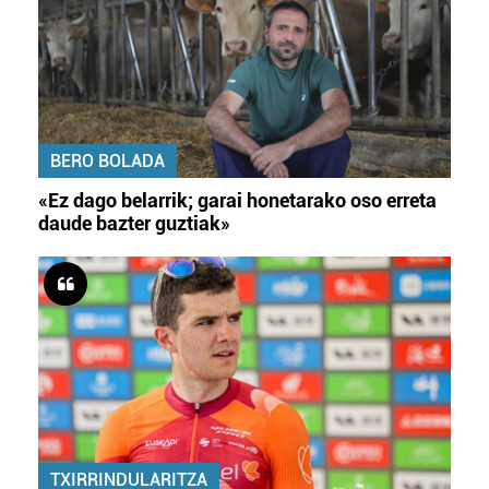
BERO BOLADA
«Ez dago belarrik; garai honetarako oso erreta
daude bazter guztiak»
TXIRRINDULARITZA