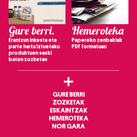
Gure berri.
Hemeroteka
Erantzun inkesta eta
Papereko zenbakiak
parte hartu Iztuetako
PDF formatuan
produktuen saski
baten zozketan
+
GURE BERRI
ZOZKETAK
ESKAINTZAK
HEMEROTEKA
NOR GARA