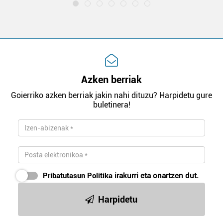
Azken berriak
Goierriko azken berriak jakin nahi dituzu? Harpidetu gure
buletinera!
Pribatutasun Politika
irakurri eta onartzen dut.
Harpidetu