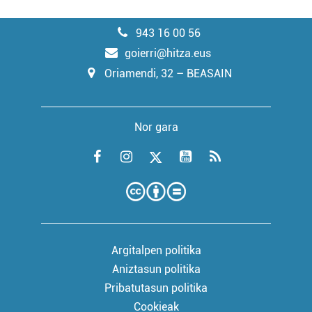
943 16 00 56
goierri@hitza.eus
Oriamendi, 32 – BEASAIN
Nor gara
Argitalpen politika
Aniztasun politika
Pribatutasun politika
Cookieak