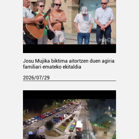
Josu Mujika biktima aitortzen duen agiria
familiari emateko ekitaldia
2026/07/29