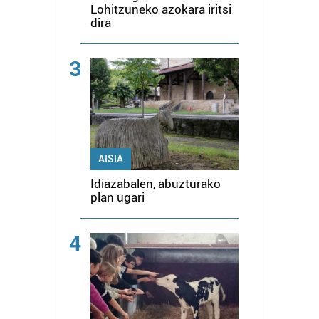
Lohitzuneko azokara iritsi
dira
3
AISIA
Idiazabalen, abuzturako
plan ugari
4