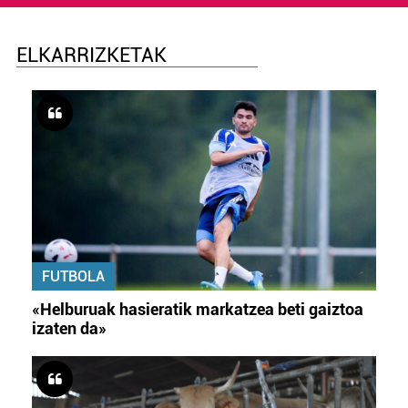
ELKARRIZKETAK
FUTBOLA
«Helburuak hasieratik markatzea beti gaiztoa
izaten da»