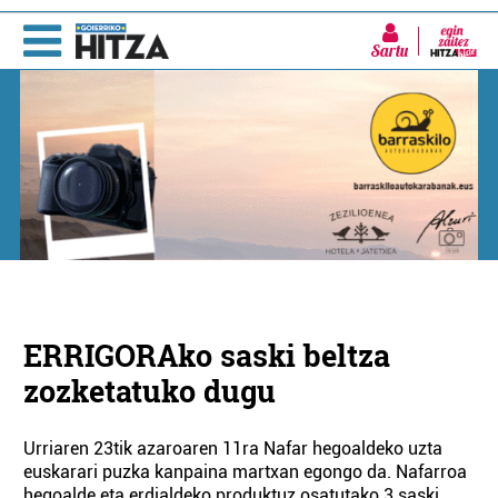
Sartu
ERRIGORAko saski beltza
zozketatuko dugu
Urriaren 23tik azaroaren 11ra Nafar hegoaldeko uzta
euskarari puzka kanpaina martxan egongo da. Nafarroa
hegoalde eta erdialdeko produktuz osatutako 3 saski