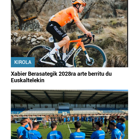
KIROLA
Xabier Berasategik 2028ra arte berritu du
Euskaltelekin