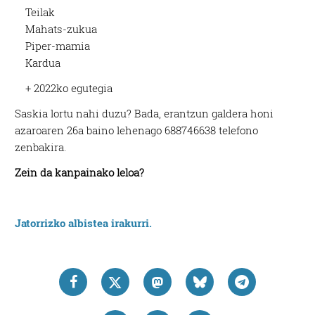
Teilak
Mahats-zukua
Piper-mamia
Kardua
+ 2022ko egutegia
Saskia lortu nahi duzu? Bada, erantzun galdera honi
azaroaren 26a baino lehenago 688746638 telefono
zenbakira.
Zein da kanpainako leloa?
Jatorrizko albistea irakurri.