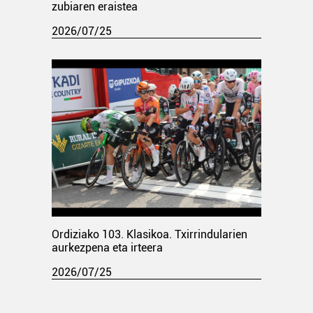
zubiaren eraistea
2026/07/25
Ordiziako 103. Klasikoa. Txirrindularien
aurkezpena eta irteera
2026/07/25