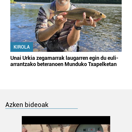
KIROLA
Unai Urkia zegamarrak laugarren egin du euli-
arrantzako beteranoen Munduko Txapelketan
Azken bideoak