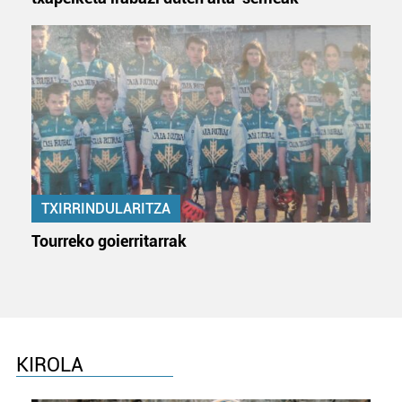
TXIRRINDULARITZA
Tourreko goierritarrak
KIROLA