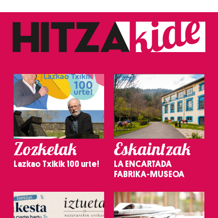
Zozketak
Eskaintzak
Lazkao Txikik 100 urte!
LA ENCARTADA
FABRIKA-MUSEOA