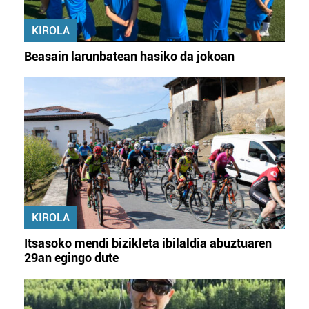
KIROLA
Beasain larunbatean hasiko da jokoan
KIROLA
Itsasoko mendi bizikleta ibilaldia abuztuaren
29an egingo dute