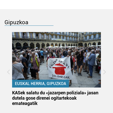
Gipuzkoa
EUSKAL HERRIA, GIPUZKOA
KASek salatu du «jazarpen poliziala» jasan
Pa
dutela gose direnei ogitartekoak
da
emateagatik
«s