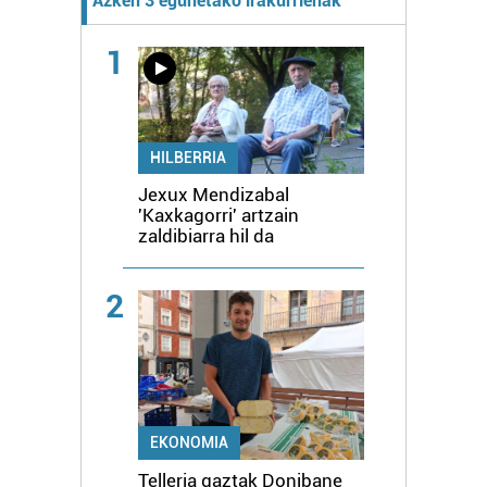
Azken 3 egunetako irakurrienak
1
HILBERRIA
Jexux Mendizabal
'Kaxkagorri' artzain
zaldibiarra hil da
2
EKONOMIA
Telleria gaztak Donibane