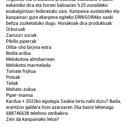
eskainiko dira eta horien balioaren %25 zonaldeko
euskalgintzari bideratuko zaio. Kanpaina sustatzeko eta
kanpainari gure ekarpena egiteko ERRIGORAko saski
beltza zozketatuko dugu. Honakoak dira produktuak:
Orburuak
Zainzuri zuriak
Pikillo piperrak
Oliba-olio birjina estra
Botila ardoa
Melokotoia almibarrean
Melokotoi marmelada
Tomate frijitua
Potxak
Teilak
Mahats-zukua
Piper-mamia
Kardua + 2022ko egutegia Saskia lortu nahi duzu? Bada,
erantzun galdera honi azaroaren 26a baino lehenago
688746638 telefono zenbakira.
Zein da kanpainako leloa?