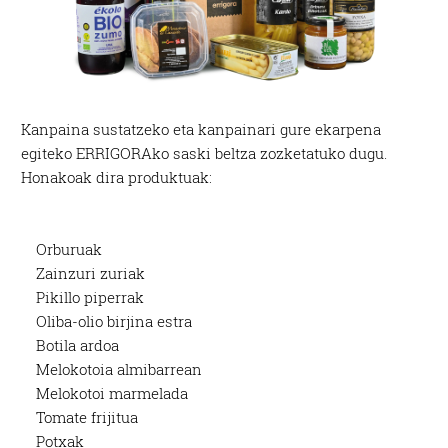
Kanpaina sustatzeko eta kanpainari gure ekarpena
egiteko ERRIGORAko saski beltza zozketatuko dugu.
Honakoak dira produktuak:
Orburuak
Zainzuri zuriak
Pikillo piperrak
Oliba-olio birjina estra
Botila ardoa
Melokotoia almibarrean
Melokotoi marmelada
Tomate frijitua
Potxak