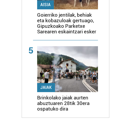
AISIA
Goierriko jentilak, behiak
eta kobazuloak gertuago,
Gipuzkoako Parketxe
Sarearen eskaintzari esker
5
JAIAK
Brinkolako jaiak aurten
abuztuaren 28tik 30era
ospatuko dira