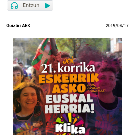
Goiztiri AEK
2019
/
04
/
17