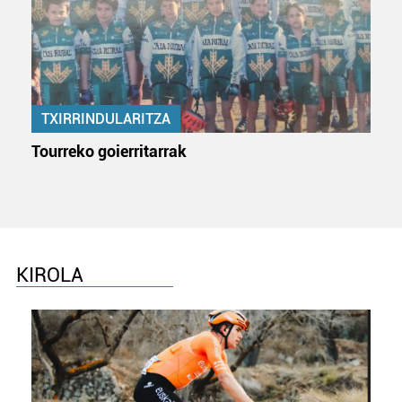
interes komertzial legitimoetan babesten dira. Ikusi gure
bazkideen zerrenda, beren ustez zein helburutarako
duten interes legitimoa eta horren aurka nola egin
dezakezun ikusteko.
TXIRRINDULARITZA
Lortu zure datu pertsonalak prozesatzeko moduari
buruzko informazio gehiago eta ezarri zure lehentasunak
Tourreko goierritarrak
datuen atalean. Edozein unetan alda edo ken dezakezu
zure baimena Cookieen adierazpenean.
Webgune honek cookie propioak eta hirugarrenen cookie-
fitxategiak erabiltzen ditu. Zure esperientzia eta
zerbitzuak hobetzeko asmoz, cookie teknologiaz
KIROLA
baliatzen gara. Ohar hau onartuz gero, teknologia hori
erabiltzeko baimen esplizitua ematen diguzu.
Gehiago
irakurri