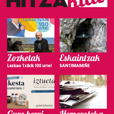
Zozketak
Eskaintzak
Lazkao Txikik 100 urte!
SANTIMAMIÑE
Gure berri.
Hemeroteka