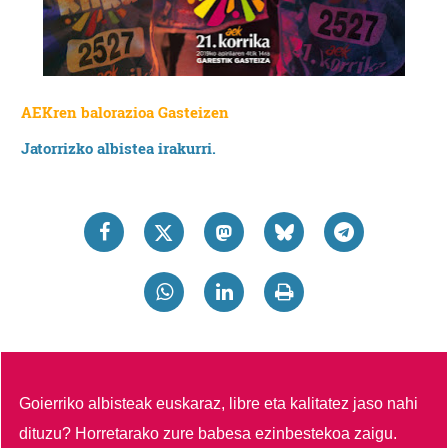
AEKren balorazioa Gasteizen
Jatorrizko albistea irakurri.
Goierriko albisteak euskaraz, libre eta kalitatez jaso nahi
dituzu?
Horretarako zure babesa ezinbestekoa zaigu.