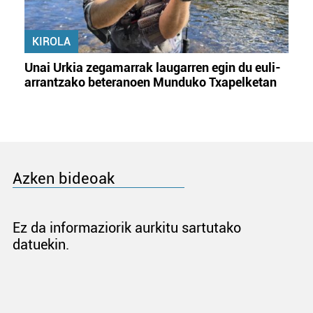
KIROLA
Unai Urkia zegamarrak laugarren egin du euli-
arrantzako beteranoen Munduko Txapelketan
Azken bideoak
Ez da informaziorik aurkitu sartutako
datuekin.