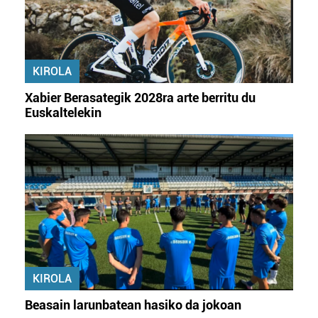
KIROLA
Xabier Berasategik 2028ra arte berritu du
Euskaltelekin
KIROLA
Beasain larunbatean hasiko da jokoan