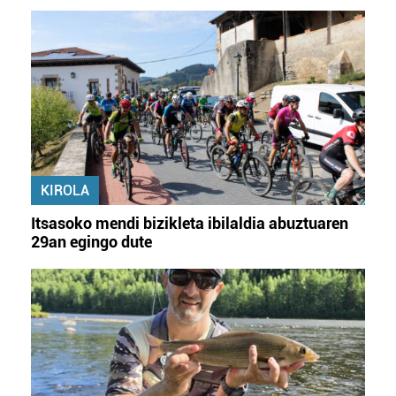
KIROLA
Itsasoko mendi bizikleta ibilaldia abuztuaren
29an egingo dute