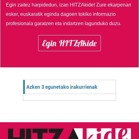
Egin zaitez harpidedun, izan HITZAkide!
Zure ekarpenari
esker, euskaratik eginda dagoen tokiko informazio
profesionala garatzen eta indartzen lagunduko duzu.
Egin HITZAkide
Azken 3 egunetako irakurrienak