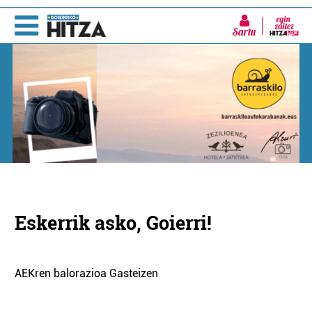
Sartu
Eskerrik asko, Goierri!
AEKren balorazioa Gasteizen