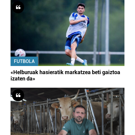
FUTBOLA
«Helburuak hasieratik markatzea beti gaiztoa
izaten da»