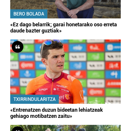
BERO BOLADA
«Ez dago belarrik; garai honetarako oso erreta
daude bazter guztiak»
TXIRRINDULARITZA
«Entrenatzen duzun bideetan lehiatzeak
gehiago motibatzen zaitu»