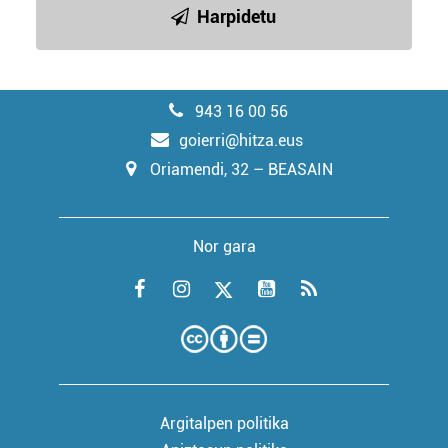
Harpidetu
943 16 00 56
goierri@hitza.eus
Oriamendi, 32 – BEASAIN
Nor gara
Argitalpen politika