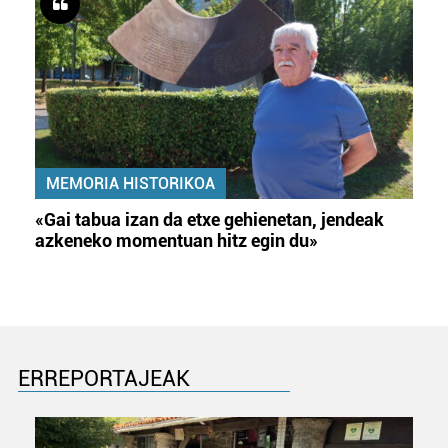
MEMORIA HISTORIKOA
«Gai tabua izan da etxe gehienetan, jendeak
azkeneko momentuan hitz egin du»
ERREPORTAJEAK