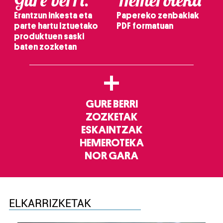
Erantzun inkesta eta
Papereko zenbakiak
parte hartu Iztuetako
PDF formatuan
produktuen saski
baten zozketan
+
GURE BERRI
ZOZKETAK
ESKAINTZAK
HEMEROTEKA
NOR GARA
ELKARRIZKETAK