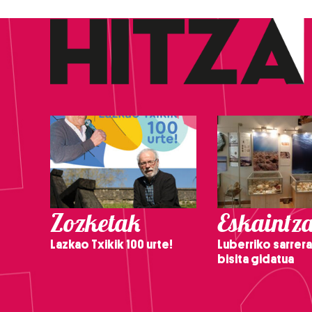
Zozketak
Eskaintz
Lazkao Txikik 100 urte!
Luberriko sarrera
bisita gidatua