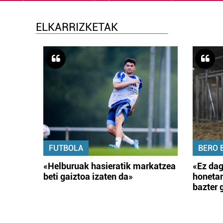
ELKARRIZKETAK
FUTBOLA
BERO 
«Helburuak hasieratik markatzea
«Ez dag
beti gaiztoa izaten da»
honetar
bazter 