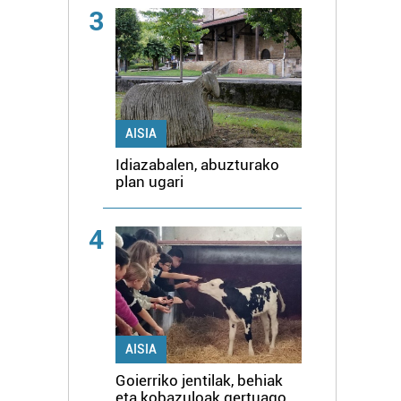
3
AISIA
Idiazabalen, abuzturako
plan ugari
4
AISIA
Goierriko jentilak, behiak
eta kobazuloak gertuago,