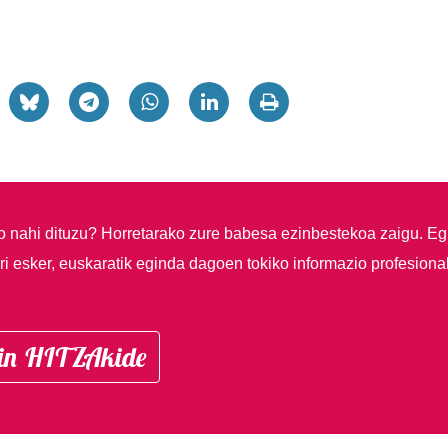
so nahi dituzu?
Horretarako zure babesa ezinbestekoa zaigu. Eg
i esker, euskaratik eginda dagoen tokiko informazio profesiona
in HITZAkide