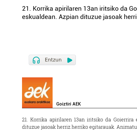
21. Korrika apirilaren 13an iritsiko da G
eskualdean. Azpian dituzue jasoak herri
Goiztiri AEK
21. Korrika apirilaren 13an iritsiko da Goierrir
dituzue jasoak herriz herriko egitarauak. Animatu 