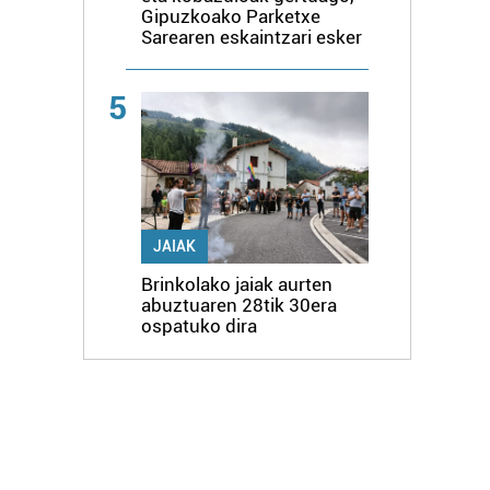
Gipuzkoako Parketxe
Sarearen eskaintzari esker
5
JAIAK
Brinkolako jaiak aurten
abuztuaren 28tik 30era
ospatuko dira