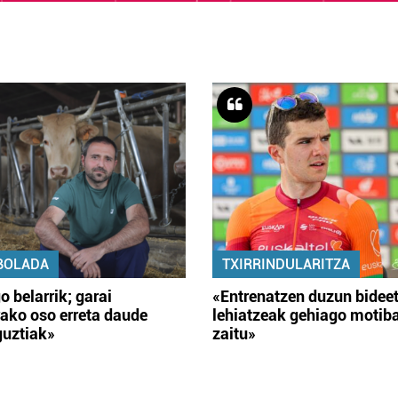
BOLADA
TXIRRINDULARITZA
o belarrik; garai
«Entrenatzen duzun bidee
ako oso erreta daude
lehiatzeak gehiago motib
guztiak»
zaitu»