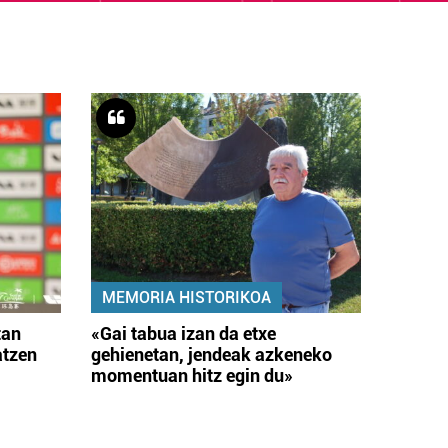
MEMORIA HISTORIKOA
tan
«Gai tabua izan da etxe
atzen
gehienetan, jendeak azkeneko
momentuan hitz egin du»