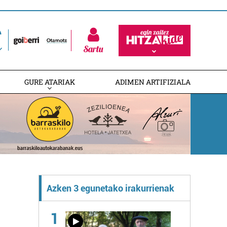
Sartu
GURE ATARIAK
ADIMEN ARTIFIZIALA
Azken 3 egunetako irakurrienak
1