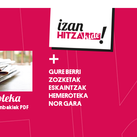
+
GURE BERRI
ZOZKETAK
ESKAINTZAK
teka
HEMEROTEKA
NOR GARA
nbakiak PDF