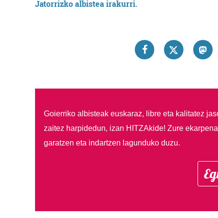
Jatorrizko albistea irakurri.
Goierriko albisteak euskaraz, libre eta kalitatez ja
zaitez harpidedun, izan HITZAkide!
Zure ekarpenar
garatzen eta indartzen lagunduko duzu.
Eg