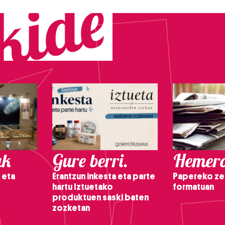
ak
Gure berri.
Hemero
 eta
Erantzun inkesta eta parte
Papereko ze
hartu Iztuetako
formatuan
produktuen saski baten
zozketan