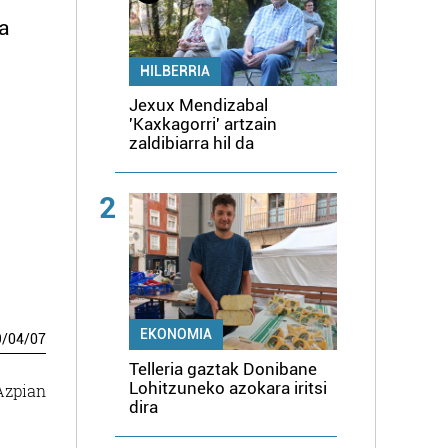
ra
HILBERRIA
Jexux Mendizabal
'Kaxkagorri' artzain
zaldibiarra hil da
2
EKONOMIA
9
/
04
/
07
Telleria gaztak Donibane
Lohitzuneko azokara iritsi
Azpian
dira