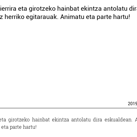
oierrira eta girotzeko hainbat ekintza antolatu di
z herriko egitarauak. Animatu eta parte hartu!
201
a eta girotzeko hainbat ekintza antolatu dira eskualdean. 
eta parte hartu!