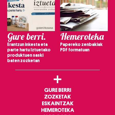
Gure berri.
Hemeroteka
Erantzun inkesta eta
Papereko zenbakiak
parte hartu Iztuetako
PDF formatuan
produktuen saski
baten zozketan
+
GURE BERRI
ZOZKETAK
ESKAINTZAK
HEMEROTEKA