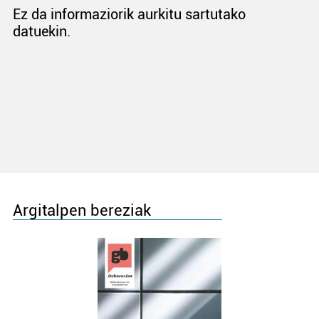
Ez da informaziorik aurkitu sartutako
datuekin.
Argitalpen bereziak