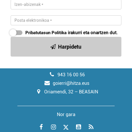
Pribatutasun Politika
irakurri eta onartzen dut.
Harpidetu
943 16 00 56
goierri@hitza.eus
Oriamendi, 32 – BEASAIN
Nor gara