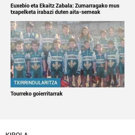
Euxebio eta Ekaitz Zabala: Zumarragako mus
txapelketa irabazi duten aita-semeak
TXIRRINDULARITZA
Tourreko goierritarrak