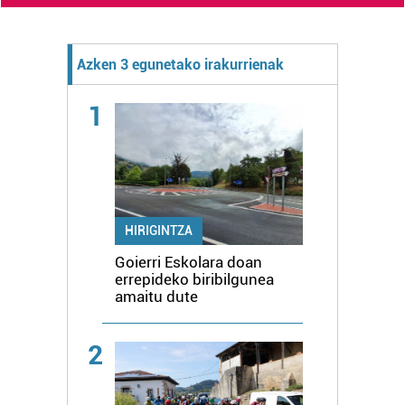
Azken 3 egunetako irakurrienak
1
HIRIGINTZA
Goierri Eskolara doan
errepideko biribilgunea
amaitu dute
2