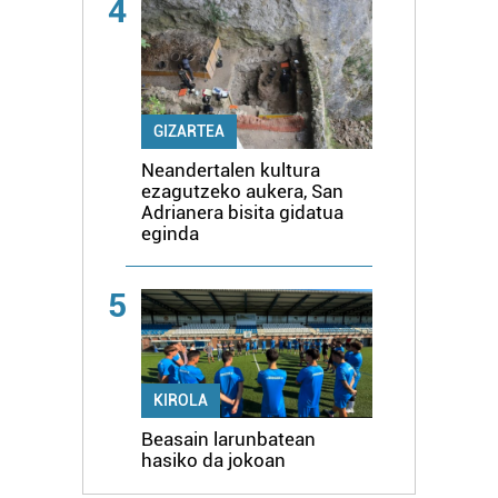
4
GIZARTEA
Neandertalen kultura
ezagutzeko aukera, San
Adrianera bisita gidatua
eginda
5
KIROLA
Beasain larunbatean
hasiko da jokoan