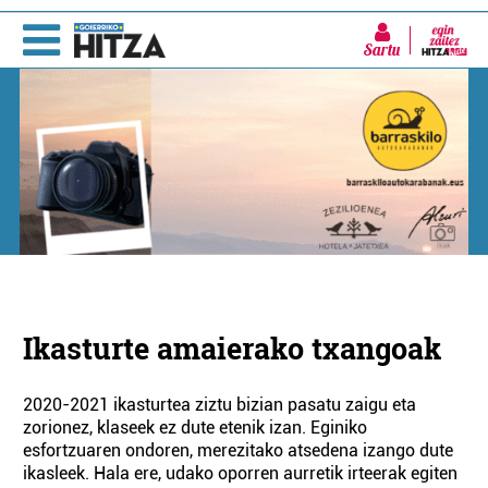
Sartu
Ikasturte amaierako txangoak
2020-2021 ikasturtea ziztu bizian pasatu zaigu eta
zorionez, klaseek ez dute etenik izan. Eginiko
esfortzuaren ondoren, merezitako atsedena izango dute
ikasleek. Hala ere, udako oporren aurretik irteerak egiten