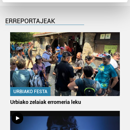
Find out more about how your personal data is processed
and set your preferences in the
details section
.
ERREPORTAJEAK
Guk eta gure bazkideek zure datu pertsonalak
prozesatzen ditugu, zure IP zenbakia, besteak beste,
teknologia erabiliz, cookieak adibidez, iragarki eta eduki
pertsonalizatuak eskaintzeko, iragarkiak eta edukia
neurtzeko, jendeari buruzko informazioa biltzeko eta
produktuak garatzeko. Zure datuak nork eta zertarako
erabiltzen dituen hauta dezakezu.
Bazkide batzuek ez dizute baimenik eskatzen, eta beren
interes komertzial legitimoetan babesten dira. Ikusi gure
URBIAKO FESTA
bazkideen zerrenda, beren ustez zein helburutarako
Urbiako zelaiak erromeria leku
duten interes legitimoa eta horren aurka nola egin
dezakezun ikusteko.
Lortu zure datu pertsonalak prozesatzeko moduari