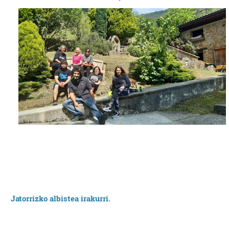
Jatorrizko albistea irakurri.