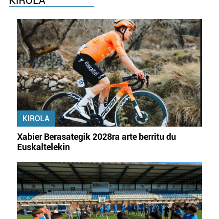
KIROLA
KIROLA
Xabier Berasategik 2028ra arte berritu du
Euskaltelekin