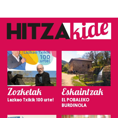
Zozketak
Eskaintzak
Lazkao Txikik 100 urte!
EL POBALEKO
BURDINOLA