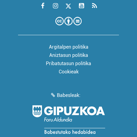
Argitalpen politika
Aniztasun politika
Pribatutasun politika
Cookieak
Babesleak: