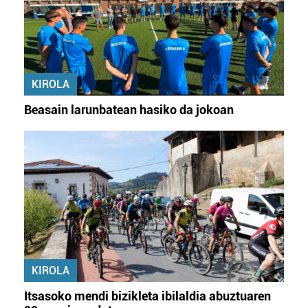
KIROLA
Beasain larunbatean hasiko da jokoan
KIROLA
Itsasoko mendi bizikleta ibilaldia abuztuaren