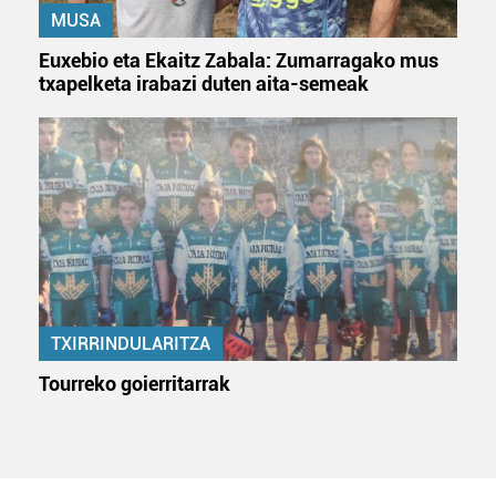
MUSA
Euxebio eta Ekaitz Zabala: Zumarragako mus
txapelketa irabazi duten aita-semeak
TXIRRINDULARITZA
Tourreko goierritarrak