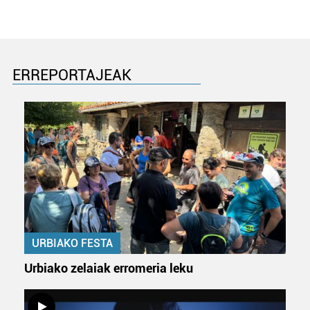
buruzko informazio gehiago eta ezarri zure lehentasunak
datuen atalean. Edozein unetan alda edo ken dezakezu
zure baimena Cookieen adierazpenean.
ERREPORTAJEAK
Webgune honek cookie propioak eta hirugarrenen cookie-
fitxategiak erabiltzen ditu. Zure esperientzia eta
zerbitzuak hobetzeko asmoz, cookie teknologiaz
baliatzen gara. Ohar hau onartuz gero, teknologia hori
erabiltzeko baimen esplizitua ematen diguzu.
Gehiago
irakurri
URBIAKO FESTA
Urbiako zelaiak erromeria leku