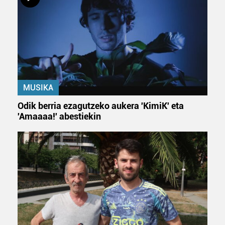
MUSIKA
Odik berria ezagutzeko aukera 'KimiK' eta
'Amaaaa!' abestiekin