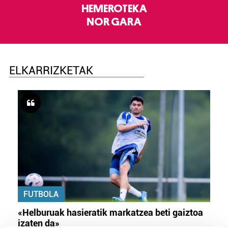
HEMEROTEKA
NOR GARA
ELKARRIZKETAK
FUTBOLA
«Helburuak hasieratik markatzea beti gaiztoa
izaten da»