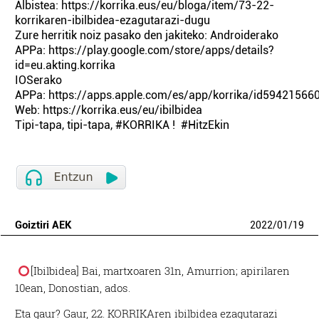
Albistea: https://korrika.eus/eu/bloga/item/73-22-
korrikaren-ibilbidea-ezagutarazi-dugu
Zure herritik noiz pasako den jakiteko: Androiderako
APPa: https://play.google.com/store/apps/details?
id=eu.akting.korrika
IOSerako
APPa: https://apps.apple.com/es/app/korrika/id59421566
Web: https://korrika.eus/eu/ibilbidea
Tipi-tapa, tipi-tapa, #KORRIKA ! #HitzEkin
Goiztiri AEK
2022
/
01
/
19
[Ibilbidea] Bai, martxoaren 31n, Amurrion; apirilaren
10ean, Donostian, ados.
Eta gaur? Gaur, 22. KORRIKAren ibilbidea ezagutarazi