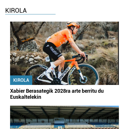
KIROLA
KIROLA
Xabier Berasategik 2028ra arte berritu du
Euskaltelekin