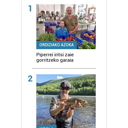
1
ORDIZIAKO AZOKA
Piperrei iritsi zaie
gorritzeko garaia
2