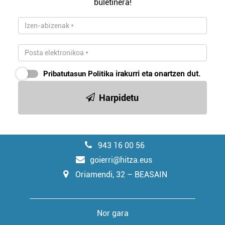
buletinera!
Pribatutasun Politika
irakurri eta onartzen dut.
Harpidetu
943 16 00 56
goierri@hitza.eus
Oriamendi, 32 – BEASAIN
Nor gara