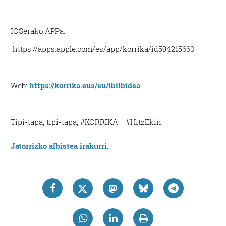
IOSerako APPa:
https://apps.apple.com/es/app/korrika/id594215660
Web:
https://korrika.eus/eu/ibilbidea
Tipi-tapa, tipi-tapa, #KORRIKA ! #HitzEkin
Jatorrizko albistea irakurri.