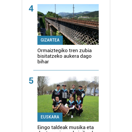
4
GIZARTEA
Ormaiztegiko tren zubia
bisitatzeko aukera dago
bihar
5
EUSKARA
Eingo taldeak musika eta