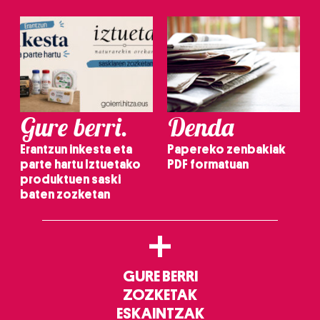
Gure berri.
Denda
Erantzun inkesta eta
Papereko zenbakiak
parte hartu Iztuetako
PDF formatuan
produktuen saski
baten zozketan
+
GURE BERRI
ZOZKETAK
ESKAINTZAK