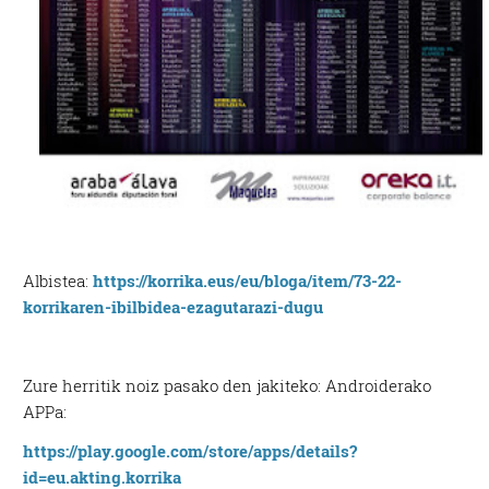
Albistea:
https://korrika.eus/eu/bloga/item/73-22-
korrikaren-ibilbidea-ezagutarazi-dugu
Zure herritik noiz pasako den jakiteko: Androiderako
APPa:
https://play.google.com/store/apps/details?
id=eu.akting.korrika