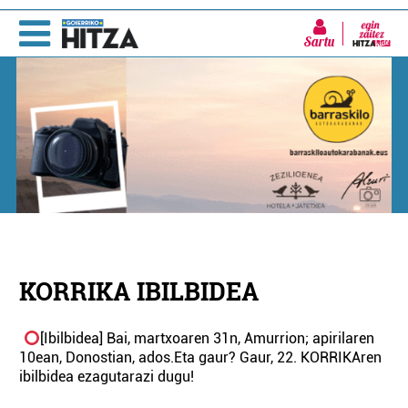
Sartu
KORRIKA IBILBIDEA
[Ibilbidea] Bai, martxoaren 31n, Amurrion; apirilaren
10ean, Donostian, ados.Eta gaur? Gaur, 22. KORRIKAren
ibilbidea ezagutarazi dugu!