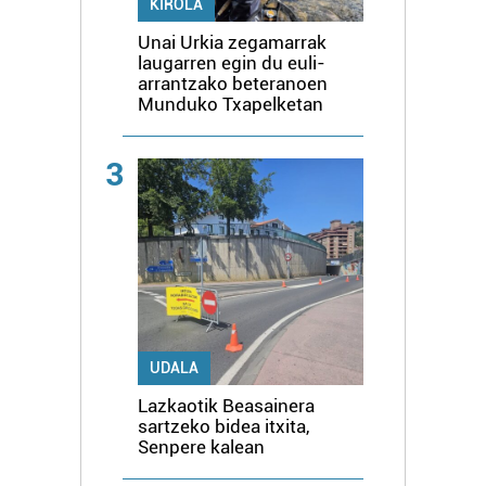
KIROLA
Unai Urkia zegamarrak
laugarren egin du euli-
arrantzako beteranoen
Munduko Txapelketan
3
UDALA
Lazkaotik Beasainera
sartzeko bidea itxita,
Senpere kalean