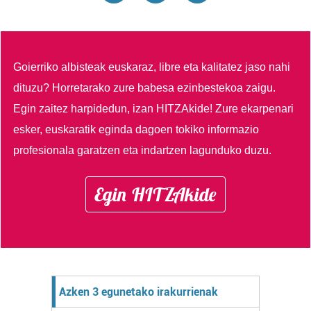
Goierriko albisteak euskaraz, libre eta kalitatez jaso nahi
dituzu?
Horretarako zure babesa ezinbestekoa zaigu.
Egin zaitez harpidedun, izan HITZAkide!
Zure ekarpenari
esker, euskaratik eginda dagoen tokiko informazio
profesionala garatzen eta indartzen lagunduko duzu.
Egin HITZAkide
Azken 3 egunetako irakurrienak