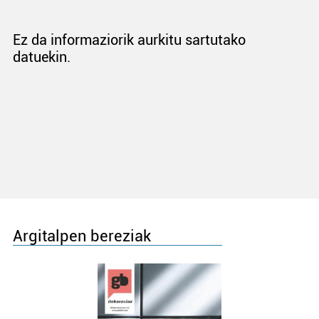
Ez da informaziorik aurkitu sartutako
datuekin.
Argitalpen bereziak