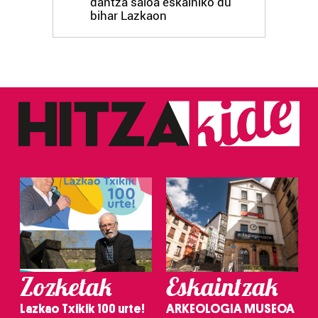
dantza saioa eskainiko du
bihar Lazkaon
Zozketak
Eskaintzak
Lazkao Txikik 100 urte!
ARKEOLOGIA MUSEOA