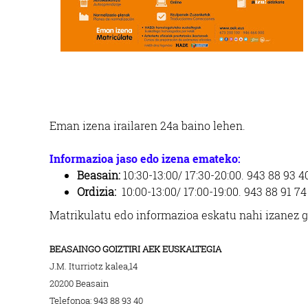
Eman izena irailaren 24a baino lehen.
Informazioa jaso edo izena emateko
:
Beasain:
10:30-13:00/ 17:30-20:00. 943 88 93 
Ordizia:
10:00-13:00/ 17:00-19:00. 943 88 91 74
Matrikulatu edo informazioa eskatu nahi izanez g
BEASAINGO GOIZTIRI AEK EUSKALTEGIA
J.M. Iturriotz kalea,14
20200 Beasain
Telefonoa: 943 88 93 40