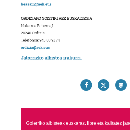
beasain@aek.eus
ORDIZIAKO GOIZTIRI AEK EUSKALTEGIA
Nafarroa Beherea,1.
20240 Ordizia
Telefonoa: 943 88 91 74
ordizia@aek.eus
Jatorrizko albistea irakurri.
Goierriko albisteak euskaraz, libre eta kalitatez ja