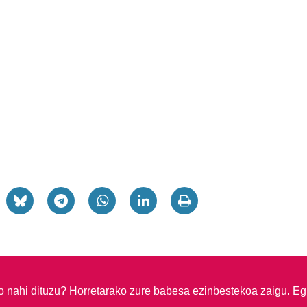
so nahi dituzu?
Horretarako zure babesa ezinbestekoa zaigu. Eg