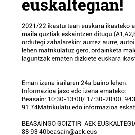
euskaltegian!
2021/22 ikasturtean euskara ikasteko a
maila guztiak eskaintzen ditugu (A1,A2,
ordutegi zabalarekin: aurrez aurre, auto
lehen matrikulatuz gero, ordainketa mal
laguntzak ematen dizkiete euskara ikas
Eman izena irailaren 24a baino lehen.
Informazioa jaso edo izena emateko:
Beasain: 10:30-13:00/ 17:30-20:00. 943
91 74Matrikulatu edo informazioa eskatu
BEASAINGO GOIZTIRI AEK EUSKALTEGIAJ.
88 93 40beasain@aek.eus