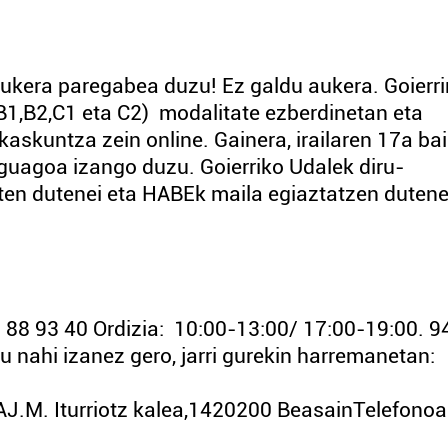
ukera paregabea duzu! Ez galdu aukera. Goierri
B1,B2,C1 eta C2) modalitate ezberdinetan eta
ikaskuntza zein online. Gainera, irailaren 17a ba
guagoa izango duzu. Goierriko Udalek diru-
ten dutenei eta HABEk maila egiaztatzen dutene
 88 93 40 Ordizia: 10:00-13:00/ 17:00-19:00. 9
 nahi izanez gero, jarri gurekin harremanetan:
M. Iturriotz kalea,1420200 BeasainTelefonoa