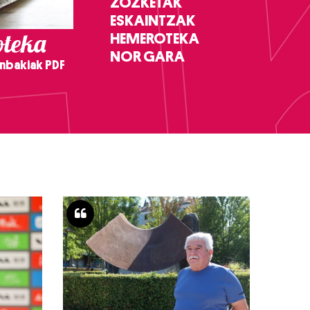
ZOZKETAK
ESKAINTZAK
teka
HEMEROTEKA
NOR GARA
nbakiak PDF