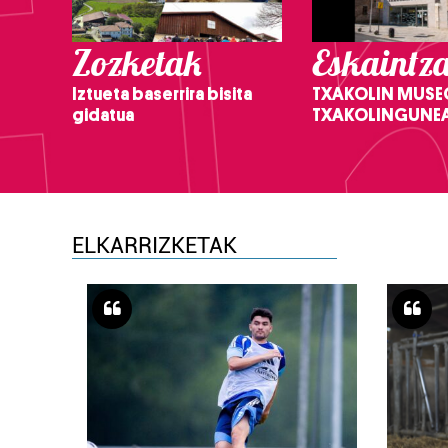
Zozketak
Eskaintz
Iztueta baserrira bisita
TXAKOLIN MUSE
gidatua
TXAKOLINGUNE
ELKARRIZKETAK