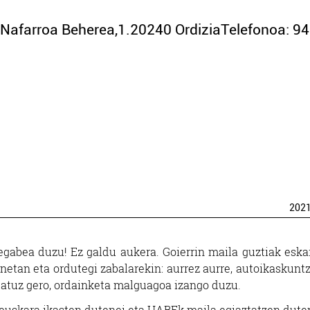
farroa Beherea,1.20240 OrdiziaTelefonoa: 94
202
egabea duzu! Ez galdu aukera. Goierrin maila guztiak eska
netan eta ordutegi zabalarekin: aurrez aurre, autoikaskunt
ulatuz gero, ordainketa malguagoa izango duzu.
euskara ikasten dutenei eta HABEk maila egiaztatzen dute