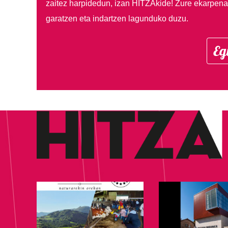
zaitez harpidedun, izan HITZAkide!
Zure ekarpenar
garatzen eta indartzen lagunduko duzu.
Eg