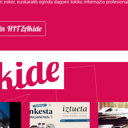
i esker, euskaratik eginda dagoen tokiko informazio profesiona
in HITZAkide