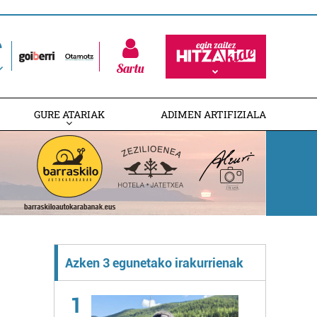
Sartu
GURE ATARIAK
ADIMEN ARTIFIZIALA
Azken 3 egunetako irakurrienak
1