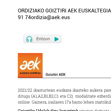
ORDIZIAKO GOIZTIRI AEK EUSKALTEGIANa
91 74ordizia@aek.eus
Goiztiri AEK
2021/22 ikasturtean euskara ikasteko aukera par
ditugu (A1,A2,B1,B2,C1 eta C2) modalitate ezberdi
online. Gainera, irailaren 17a baino lehen matrik
Goierriko Udalek diru-laguntzak
ematen dizkiete 