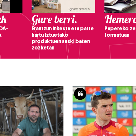
ak
Gure berri.
Hemero
OA-
Erantzun inkesta eta parte
Papereko ze
A
hartu Iztuetako
formatuan
produktuen saski baten
zozketan