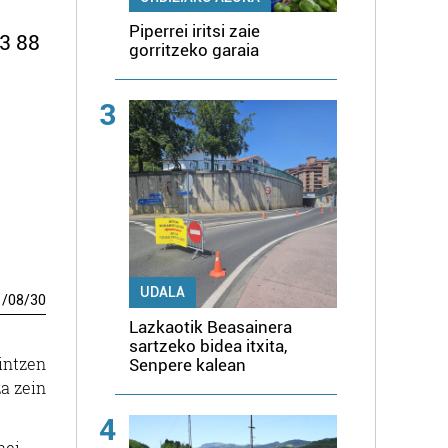
Piperrei iritsi zaie
3 88
gorritzeko garaia
3
UDALA
1
/
08
/
30
Lazkaotik Beasainera
sartzeko bidea itxita,
intzen
Senpere kalean
za zein
4
nei.