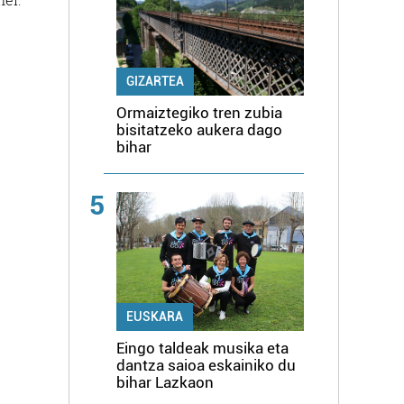
GIZARTEA
Ormaiztegiko tren zubia
bisitatzeko aukera dago
bihar
5
EUSKARA
Eingo taldeak musika eta
dantza saioa eskainiko du
bihar Lazkaon