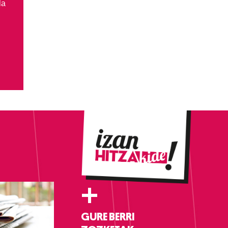
la
+
GURE BERRI