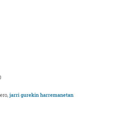
40
ero,
jarri gurekin harremanetan
: