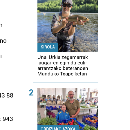
n
ino
KIROLA
i.
Unai Urkia zegamarrak
laugarren egin du euli-
arrantzako beteranoen
Munduko Txapelketan
2
43 88
: 943
ORDIZIAKO AZOKA