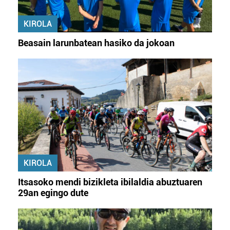
KIROLA
Beasain larunbatean hasiko da jokoan
KIROLA
Itsasoko mendi bizikleta ibilaldia abuztuaren
29an egingo dute