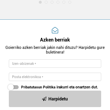
Azken berriak
Goierriko azken berriak jakin nahi dituzu? Harpidetu gure
buletinera!
Pribatutasun Politika
irakurri eta onartzen dut.
Harpidetu