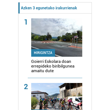
Azken 3 egunetako irakurrienak
1
HIRIGINTZA
Goierri Eskolara doan
errepideko biribilgunea
amaitu dute
2