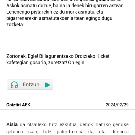
Askok asmatu duzue, baina ia denek hirugarren astean.
Lehenengo pistarekin ez du inork asmatu, eta
bigarrenarekin asmatutakoen artean egingo dugu
zozketa:
Zorionak, Egle! Bi lagunentzako Ordiziako Kixket
kafetegian gosaria, zuretzat! On egin!
Goiztiri AEK
2024
/
02
/
29
Aisia
da otsaileko hitz ezkutua; denok nahiko genuke
gehiago izan, hitz palindromoa da, eta, denbora