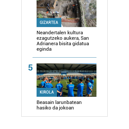
GIZARTEA
Neandertalen kultura
ezagutzeko aukera, San
Adrianera bisita gidatua
eginda
5
KIROLA
Beasain larunbatean
hasiko da jokoan