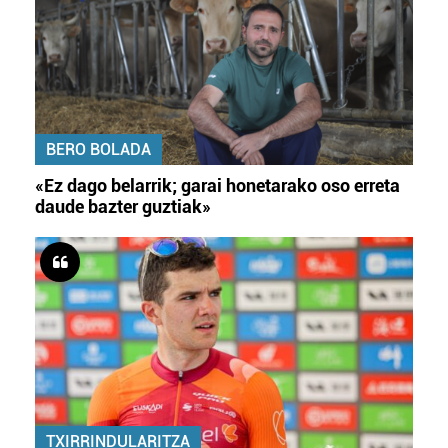
BERO BOLADA
«Ez dago belarrik; garai honetarako oso erreta
daude bazter guztiak»
TXIRRINDULARITZA