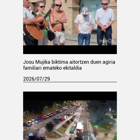
Josu Mujika biktima aitortzen duen agiria
familiari emateko ekitaldia
2026/07/29