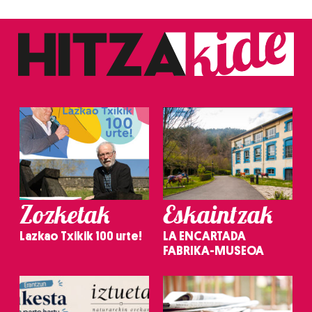
Zozketak
Eskaintzak
Lazkao Txikik 100 urte!
LA ENCARTADA
FABRIKA-MUSEOA