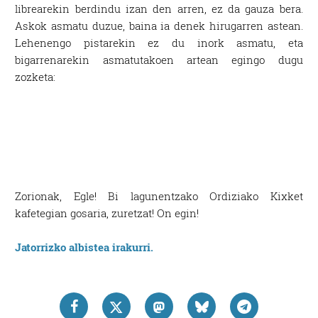
librearekin berdindu izan den arren, ez da gauza bera.
Askok asmatu duzue, baina ia denek hirugarren astean.
Lehenengo pistarekin ez du inork asmatu, eta
bigarrenarekin asmatutakoen artean egingo dugu
zozketa:
Zorionak, Egle! Bi lagunentzako Ordiziako Kixket
kafetegian gosaria, zuretzat! On egin!
Jatorrizko albistea irakurri.