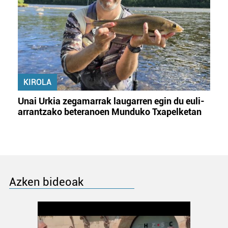
KIROLA
Unai Urkia zegamarrak laugarren egin du euli-
arrantzako beteranoen Munduko Txapelketan
Azken bideoak