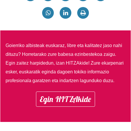
Goierriko albisteak euskaraz, libre eta kalitatez jaso nahi
dituzu?
Horretarako zure babesa ezinbestekoa zaigu.
Egin zaitez harpidedun, izan HITZAkide!
Zure ekarpenari
esker, euskaratik eginda dagoen tokiko informazio
profesionala garatzen eta indartzen lagunduko duzu.
Egin HITZAkide