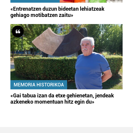
«Entrenatzen duzun bideetan lehiatzeak
gehiago motibatzen zaitu»
MEMORIA HISTORIKOA
«Gai tabua izan da etxe gehienetan, jendeak
azkeneko momentuan hitz egin du»