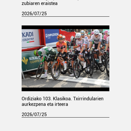
zubiaren eraistea
2026/07/25
Ordiziako 103. Klasikoa. Txirrindularien
aurkezpena eta irteera
2026/07/25