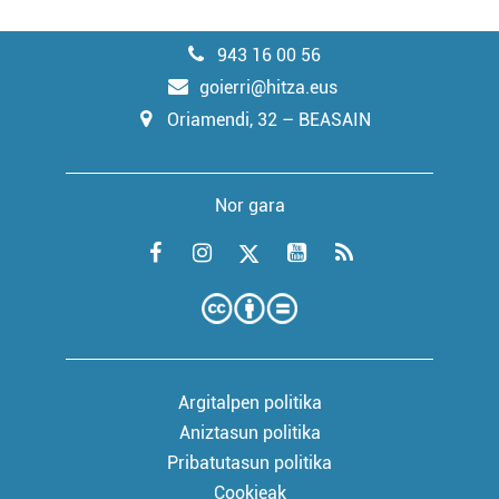
943 16 00 56
goierri@hitza.eus
Oriamendi, 32 – BEASAIN
Nor gara
Argitalpen politika
Aniztasun politika
Pribatutasun politika
Cookieak