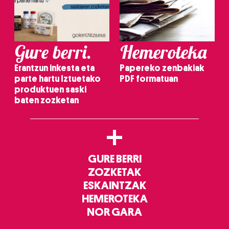
Gure berri.
Hemeroteka
Erantzun inkesta eta
Papereko zenbakiak
parte hartu Iztuetako
PDF formatuan
produktuen saski
baten zozketan
+
GURE BERRI
ZOZKETAK
ESKAINTZAK
HEMEROTEKA
NOR GARA