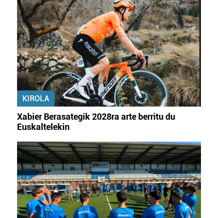
KIROLA
Xabier Berasategik 2028ra arte berritu du
Euskaltelekin