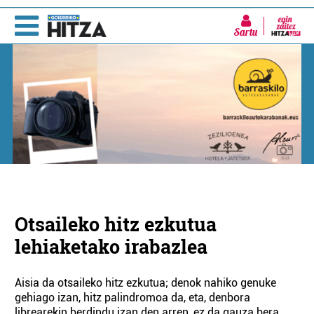
Sartu
Otsaileko hitz ezkutua
lehiaketako irabazlea
Aisia da otsaileko hitz ezkutua; denok nahiko genuke
gehiago izan, hitz palindromoa da, eta, denbora
librearekin berdindu izan den arren, ez da gauza bera.