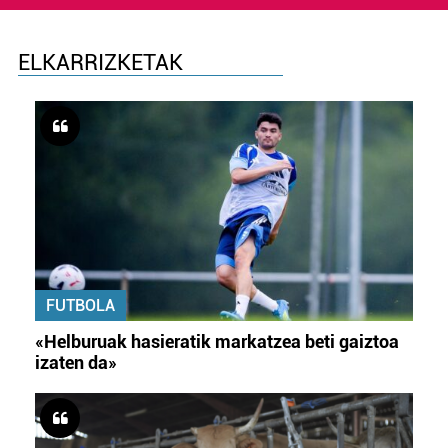
ELKARRIZKETAK
FUTBOLA
«Helburuak hasieratik markatzea beti gaiztoa
izaten da»