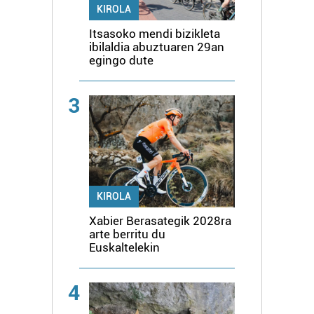
KIROLA
Itsasoko mendi bizikleta
ibilaldia abuztuaren 29an
egingo dute
3
KIROLA
Xabier Berasategik 2028ra
arte berritu du
Euskaltelekin
4