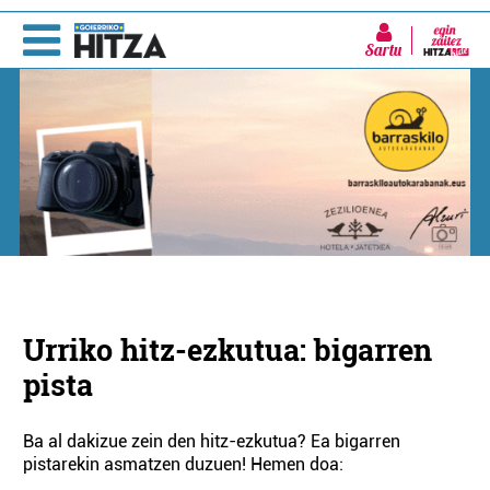
Sartu
Urriko hitz-ezkutua: bigarren
pista
Ba al dakizue zein den hitz-ezkutua? Ea bigarren
pistarekin asmatzen duzuen! Hemen doa: