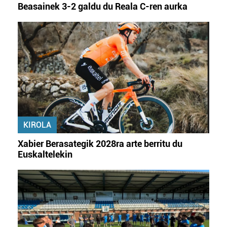
Beasainek 3-2 galdu du Reala C-ren aurka
KIROLA
Xabier Berasategik 2028ra arte berritu du
Euskaltelekin