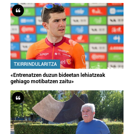
TXIRRINDULARITZA
«Entrenatzen duzun bideetan lehiatzeak
gehiago motibatzen zaitu»