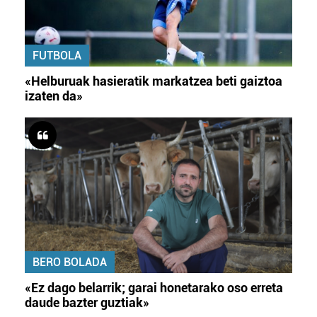
FUTBOLA
«Helburuak hasieratik markatzea beti gaiztoa
izaten da»
BERO BOLADA
«Ez dago belarrik; garai honetarako oso erreta
daude bazter guztiak»