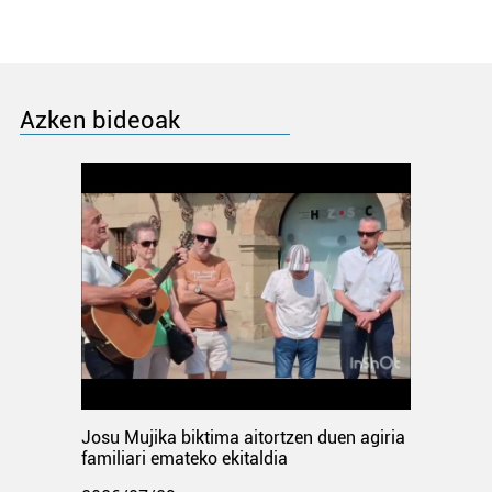
Azken bideoak
Josu Mujika biktima aitortzen duen agiria
familiari emateko ekitaldia