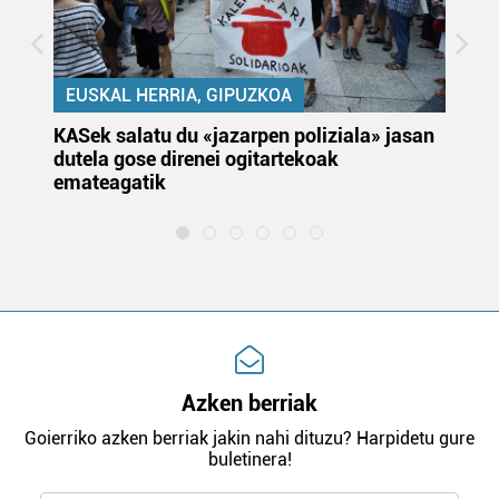
EUSKAL HERRIA, GIPUZKOA
KASek salatu du «jazarpen poliziala» jasan
Pa
dutela gose direnei ogitartekoak
da
emateagatik
«s
Azken berriak
Goierriko azken berriak jakin nahi dituzu? Harpidetu gure
buletinera!