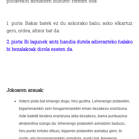
pistarekin asmatzen duzuen! Hemen doa:
1. pista:
Bakar batek ez du askorako balio; asko elkartuz
gero, ordea, altxor bat da.
2. pista:
Bi lagunek antz handia dutela adierazteko halako
bi bezalakoak direla esaten da.
Jokoaren arauak:
Astero pista bat emango dugu, hiru guztira. Lehenengo pistarekin,
bigarrenarekin zein hirugarrenarekin eman dezakezu erantzuna.
Aste batetik bestera erantzuna alda dezakezu, baina puntuazioa
desberdina izango da: lehenengo pistarekin asmatzen baduzu,
hiru puntu lortuko dituzu; bigarren pistarekin asmatuz gero, bi
puntu, eta hirugarrenarekin asmatuta, puntu bat. Amaieran,