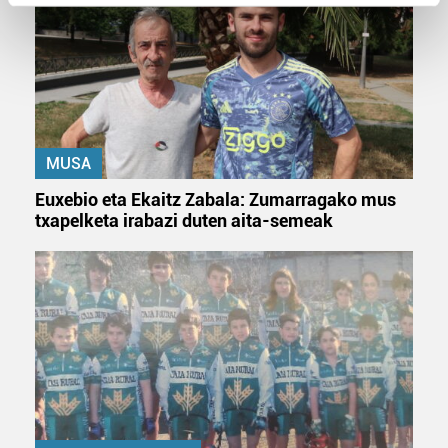
Find out more about how your personal data is processed
and set your preferences in the
details section
.
Guk eta gure bazkideek zure datu pertsonalak
prozesatzen ditugu, zure IP zenbakia, besteak beste,
teknologia erabiliz, cookieak adibidez, iragarki eta eduki
pertsonalizatuak eskaintzeko, iragarkiak eta edukia
MUSA
neurtzeko, jendeari buruzko informazioa biltzeko eta
Euxebio eta Ekaitz Zabala: Zumarragako mus
produktuak garatzeko. Zure datuak nork eta zertarako
txapelketa irabazi duten aita-semeak
erabiltzen dituen hauta dezakezu.
Bazkide batzuek ez dizute baimenik eskatzen, eta beren
interes komertzial legitimoetan babesten dira. Ikusi gure
bazkideen zerrenda, beren ustez zein helburutarako
duten interes legitimoa eta horren aurka nola egin
dezakezun ikusteko.
Lortu zure datu pertsonalak prozesatzeko moduari