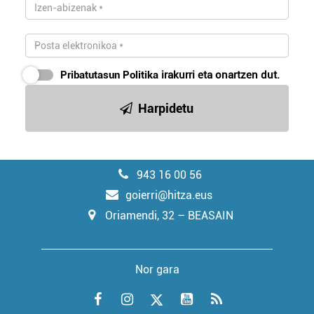
Pribatutasun Politika
irakurri eta onartzen dut.
Harpidetu
943 16 00 56
goierri@hitza.eus
Oriamendi, 32 – BEASAIN
Nor gara