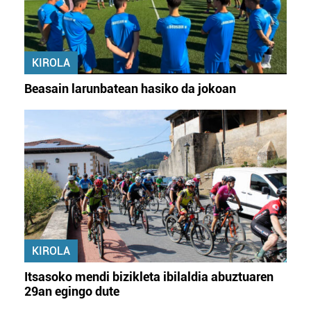
KIROLA
Beasain larunbatean hasiko da jokoan
KIROLA
Itsasoko mendi bizikleta ibilaldia abuztuaren
29an egingo dute