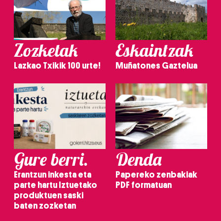
Zozketak
Eskaintzak
Lazkao Txikik 100 urte!
Muñatones Gaztelua
Gure berri.
Denda
Erantzun inkesta eta
Papereko zenbakiak
parte hartu Iztuetako
PDF formatuan
produktuen saski
baten zozketan