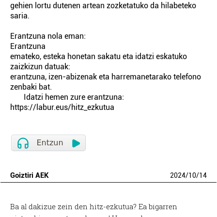
gehien lortu dutenen artean zozketatuko da hilabeteko
saria.
Erantzuna nola eman:
Erantzuna
emateko, esteka honetan sakatu eta idatzi eskatuko
zaizkizun datuak:
erantzuna, izen-abizenak eta harremanetarako telefono
zenbaki bat.
Idatzi hemen zure erantzuna:
https://labur.eus/hitz_ezkutua
Goiztiri AEK
2024
/
10
/
14
Ba al dakizue zein den hitz-ezkutua? Ea bigarren