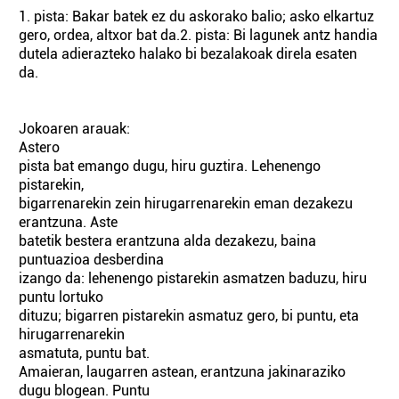
1. pista: Bakar batek ez du askorako balio; asko elkartuz
gero, ordea, altxor bat da.2. pista: Bi lagunek antz handia
dutela adierazteko halako bi bezalakoak direla esaten
da.
Jokoaren arauak:
Astero
pista bat emango dugu, hiru guztira. Lehenengo
pistarekin,
bigarrenarekin zein hirugarrenarekin eman dezakezu
erantzuna. Aste
batetik bestera erantzuna alda dezakezu, baina
puntuazioa desberdina
izango da: lehenengo pistarekin asmatzen baduzu, hiru
puntu lortuko
dituzu; bigarren pistarekin asmatuz gero, bi puntu, eta
hirugarrenarekin
asmatuta, puntu bat.
Amaieran, laugarren astean, erantzuna jakinaraziko
dugu blogean. Puntu