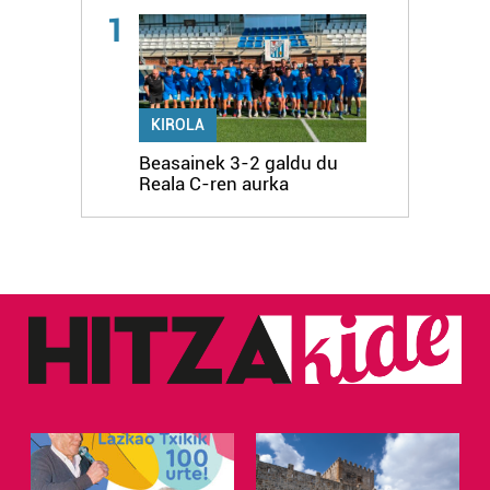
1
KIROLA
Beasainek 3-2 galdu du
Reala C-ren aurka