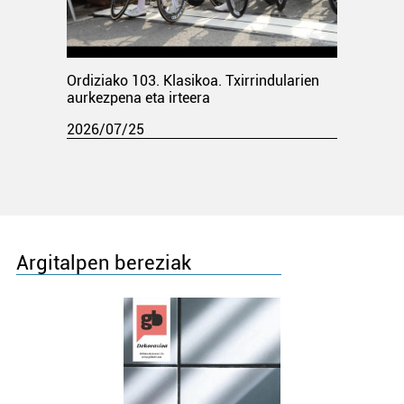
Ordiziako 103. Klasikoa. Txirrindularien
aurkezpena eta irteera
2026/07/25
Argitalpen bereziak