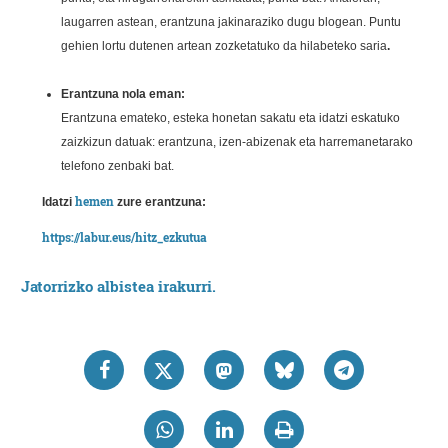
laugarren astean, erantzuna jakinaraziko dugu blogean. Puntu
gehien lortu dutenen artean zozketatuko da hilabeteko saria
.
Erantzuna nola eman:
Erantzuna emateko, esteka honetan sakatu eta idatzi eskatuko
zaizkizun datuak: erantzuna, izen-abizenak eta harremanetarako
telefono zenbaki bat.
hemen
Idatzi
zure erantzuna:
https://labur.eus/hitz_ezkutua
Jatorrizko albistea irakurri.