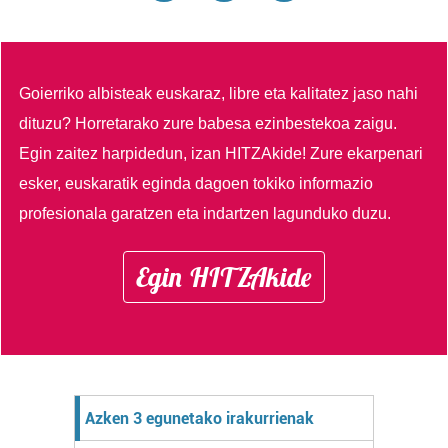
Goierriko albisteak euskaraz, libre eta kalitatez jaso nahi
dituzu?
Horretarako zure babesa ezinbestekoa zaigu.
Egin zaitez harpidedun, izan HITZAkide!
Zure ekarpenari
esker, euskaratik eginda dagoen tokiko informazio
profesionala garatzen eta indartzen lagunduko duzu.
Egin HITZAkide
Azken 3 egunetako irakurrienak