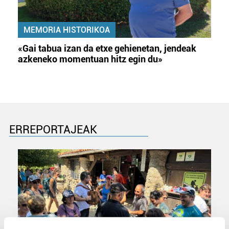
MEMORIA HISTORIKOA
«Gai tabua izan da etxe gehienetan, jendeak
azkeneko momentuan hitz egin du»
ERREPORTAJEAK