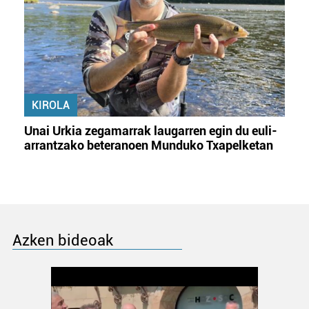
KIROLA
Unai Urkia zegamarrak laugarren egin du euli-
arrantzako beteranoen Munduko Txapelketan
Azken bideoak