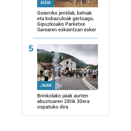
AISIA
Goierriko jentilak, behiak
eta kobazuloak gertuago,
Gipuzkoako Parketxe
Sarearen eskaintzari esker
5
JAIAK
Brinkolako jaiak aurten
abuztuaren 28tik 30era
ospatuko dira