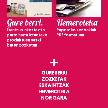
Gure berri.
Hemeroteka
Erantzun inkesta eta
Papereko zenbakiak
parte hartu Iztuetako
PDF formatuan
produktuen saski
baten zozketan
+
GURE BERRI
ZOZKETAK
ESKAINTZAK
HEMEROTEKA
NOR GARA