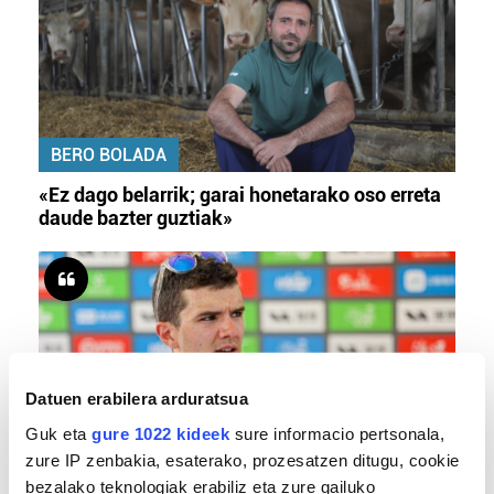
BERO BOLADA
«Ez dago belarrik; garai honetarako oso erreta
daude bazter guztiak»
Datuen erabilera arduratsua
Guk eta
gure 1022 kideek
sure informacio pertsonala,
zure IP zenbakia, esaterako, prozesatzen ditugu, cookie
TXIRRINDULARITZA
bezalako teknologiak erabiliz eta zure gailuko