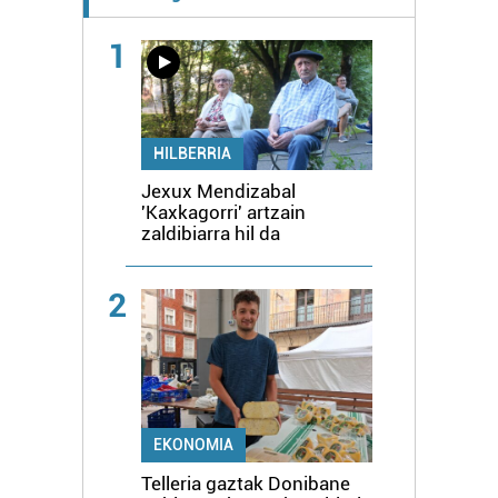
1
HILBERRIA
Jexux Mendizabal
'Kaxkagorri' artzain
zaldibiarra hil da
2
EKONOMIA
Telleria gaztak Donibane