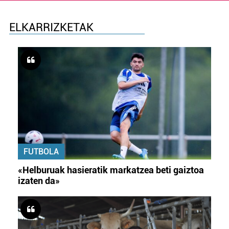
ELKARRIZKETAK
FUTBOLA
«Helburuak hasieratik markatzea beti gaiztoa
izaten da»