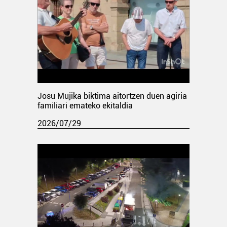
Josu Mujika biktima aitortzen duen agiria
familiari emateko ekitaldia
2026/07/29