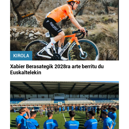
KIROLA
Xabier Berasategik 2028ra arte berritu du
Euskaltelekin