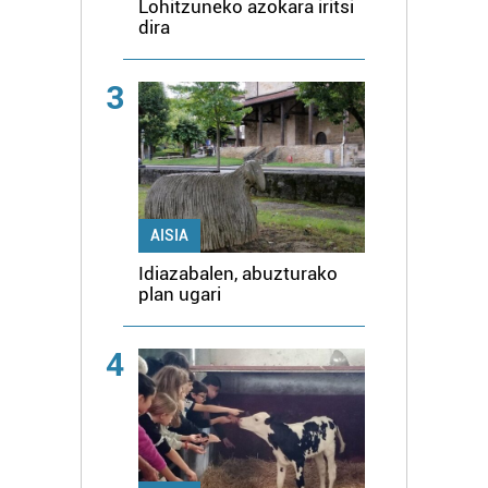
Lohitzuneko azokara iritsi
dira
3
AISIA
Idiazabalen, abuzturako
plan ugari
4