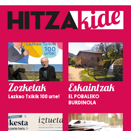
Zozketak
Eskaintzak
Lazkao Txikik 100 urte!
EL POBALEKO
BURDINOLA