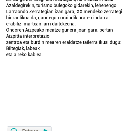
Azaldegirekin, turismo bulegoko gidarekin, lehenengo
Larraondo Zerrategian izan gara; XX.mendeko zerrategi
hidraulikoa da, gaur egun oraindik uraren indarra
erabiliz martxan jarri daitekeena.
Ondoren Aizpeako meatze gunera joan gara, bertan
Aizpitta interpretazio
zentroa eta burdin mearen eraldatze tailerra ikusi dugu:
Biltegiak, labeak
eta aireko kablea.