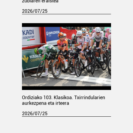
zubiaren eraistea
2026/07/25
Ordiziako 103. Klasikoa. Txirrindularien
aurkezpena eta irteera
2026/07/25