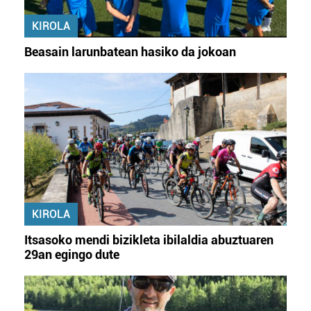
KIROLA
Beasain larunbatean hasiko da jokoan
KIROLA
Itsasoko mendi bizikleta ibilaldia abuztuaren
29an egingo dute