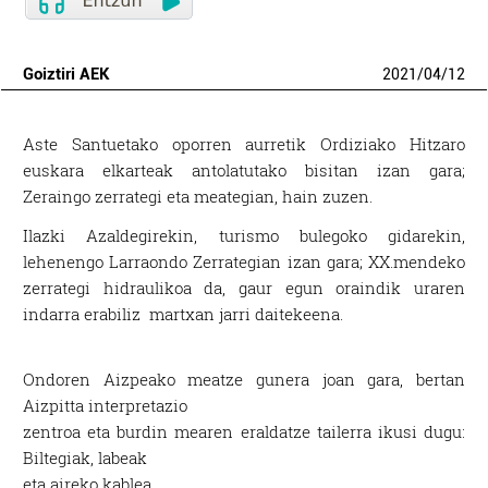
Goiztiri AEK
2021
/
04
/
12
Aste Santuetako oporren aurretik Ordiziako Hitzaro
euskara elkarteak antolatutako bisitan izan gara;
Zeraingo zerrategi eta meategian, hain zuzen.
Ilazki Azaldegirekin, turismo bulegoko gidarekin,
lehenengo Larraondo Zerrategian izan gara; XX.mendeko
zerrategi hidraulikoa da, gaur egun oraindik uraren
indarra erabiliz martxan jarri daitekeena.
Ondoren Aizpeako meatze gunera joan gara, bertan
Aizpitta interpretazio
zentroa eta burdin mearen eraldatze tailerra ikusi dugu:
Biltegiak, labeak
eta aireko kablea.