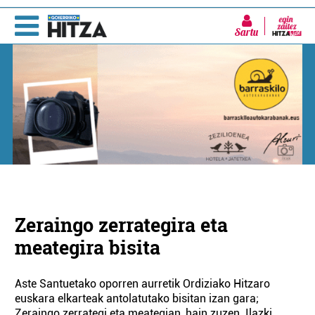
Sartu
Zeraingo zerrategira eta
meategira bisita
Aste Santuetako oporren aurretik Ordiziako Hitzaro
euskara elkarteak antolatutako bisitan izan gara;
Zeraingo zerrategi eta meategian, hain zuzen. Ilazki