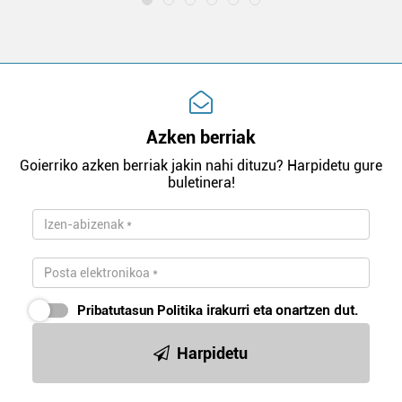
Azken berriak
Goierriko azken berriak jakin nahi dituzu? Harpidetu gure
buletinera!
Pribatutasun Politika
irakurri eta onartzen dut.
Harpidetu