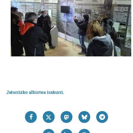
Jatorrizko albistea irakurri.