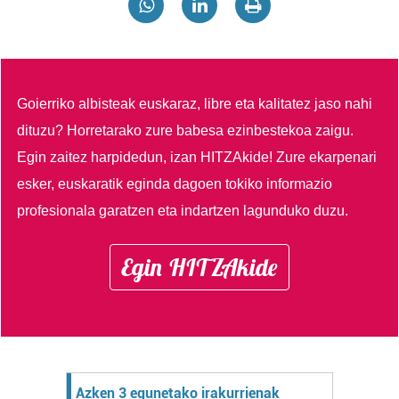
Goierriko albisteak euskaraz, libre eta kalitatez jaso nahi
dituzu?
Horretarako zure babesa ezinbestekoa zaigu.
Egin zaitez harpidedun, izan HITZAkide!
Zure ekarpenari
esker, euskaratik eginda dagoen tokiko informazio
profesionala garatzen eta indartzen lagunduko duzu.
Egin HITZAkide
Azken 3 egunetako irakurrienak