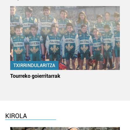
TXIRRINDULARITZA
Tourreko goierritarrak
KIROLA