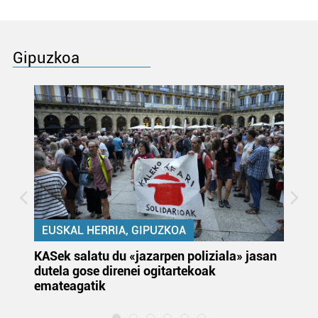
Gipuzkoa
EUSKAL HERRIA, GIPUZKOA
KASek salatu du «jazarpen poliziala» jasan
Pa
dutela gose direnei ogitartekoak
da
emateagatik
«s