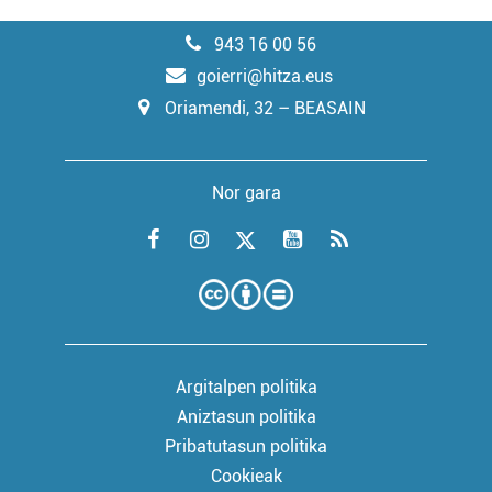
943 16 00 56
goierri@hitza.eus
Oriamendi, 32 – BEASAIN
Nor gara
Argitalpen politika
Aniztasun politika
Pribatutasun politika
Cookieak