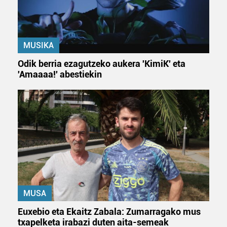
fitxategiak erabiltzen ditu. Zure esperientzia eta
zerbitzuak hobetzeko asmoz, cookie teknologiaz
baliatzen gara. Ohar hau onartuz gero, teknologia hori
erabiltzeko baimen esplizitua ematen diguzu.
Gehiago
MUSIKA
irakurri
Odik berria ezagutzeko aukera 'KimiK' eta
'Amaaaa!' abestiekin
MUSA
Euxebio eta Ekaitz Zabala: Zumarragako mus
txapelketa irabazi duten aita-semeak