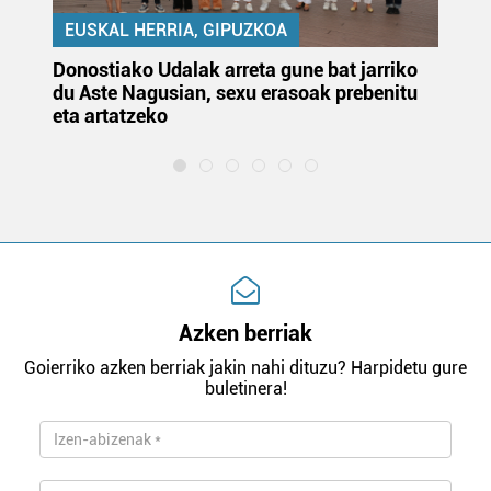
EUSKAL HERRIA, GIPUZKOA
Donostiako Udalak arreta gune bat jarriko
Ur
du Aste Nagusian, sexu erasoak prebenitu
es
eta artatzeko
lu
Azken berriak
Goierriko azken berriak jakin nahi dituzu? Harpidetu gure
buletinera!