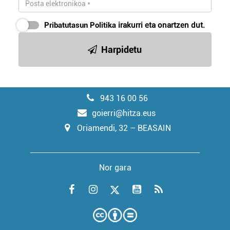
Pribatutasun Politika
irakurri eta onartzen dut.
Harpidetu
943 16 00 56
goierri@hitza.eus
Oriamendi, 32 – BEASAIN
Nor gara