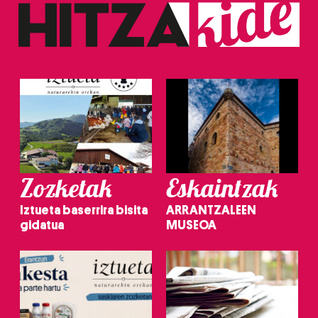
Zozketak
Eskaintzak
Iztueta baserrira bisita
ARRANTZALEEN
gidatua
MUSEOA