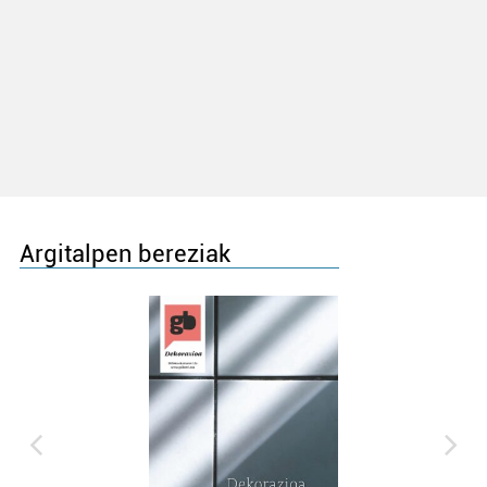
Argitalpen bereziak