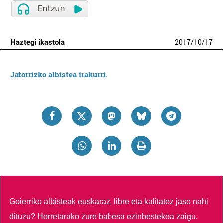
Haztegi ikastola
2017
/
10
/
17
Jatorrizko albistea irakurri.
Goierriko albisteak euskaraz, libre eta kalitatez jaso nahi
dituzu?
Horretarako zure babesa ezinbestekoa zaigu.