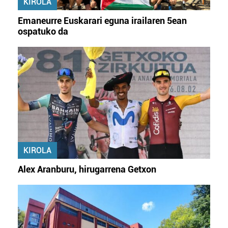
KIROLA
Emaneurre Euskarari eguna irailaren 5ean
ospatuko da
KIROLA
Alex Aranburu, hirugarrena Getxon