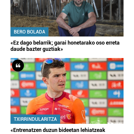
BERO BOLADA
«Ez dago belarrik; garai honetarako oso erreta
daude bazter guztiak»
TXIRRINDULARITZA
«Entrenatzen duzun bideetan lehiatzeak