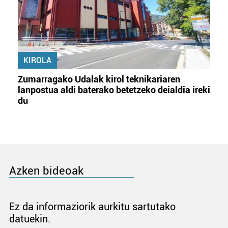
KIROLA
Zumarragako Udalak kirol teknikariaren
lanpostua aldi baterako betetzeko deialdia ireki
du
Azken bideoak
Ez da informaziorik aurkitu sartutako
datuekin.