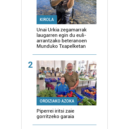
KIROLA
Unai Urkia zegamarrak
laugarren egin du euli-
arrantzako beteranoen
Munduko Txapelketan
2
ORDIZIAKO AZOKA
Piperrei iritsi zaie
gorritzeko garaia