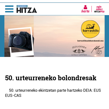
Sartu
50. urteurreneko bolondresak
50. urteurreneko ekintzetan parte hartzeko DEIA: EUS
EUS-CAS