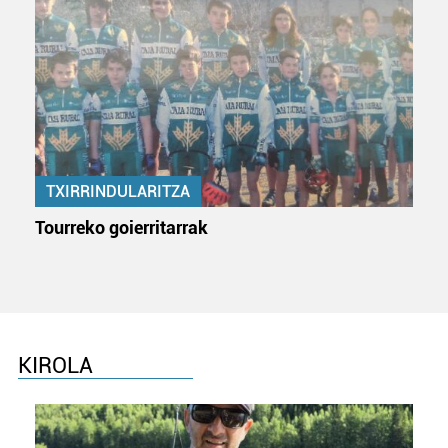
TXIRRINDULARITZA
Tourreko goierritarrak
KIROLA