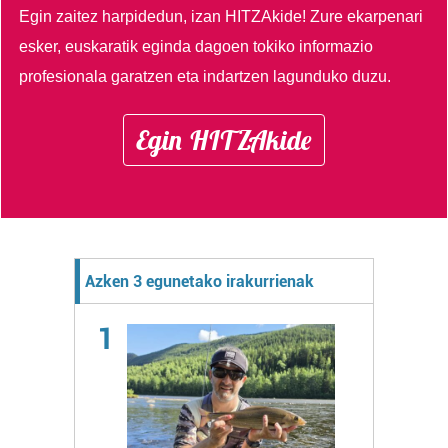
Egin zaitez harpidedun, izan HITZAkide!
Zure ekarpenari
esker, euskaratik eginda dagoen tokiko informazio
profesionala garatzen eta indartzen lagunduko duzu.
Egin HITZAkide
Azken 3 egunetako irakurrienak
1