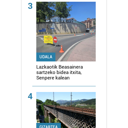
3
UDALA
Lazkaotik Beasainera
sartzeko bidea itxita,
Senpere kalean
4
GIZARTEA