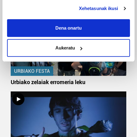
deklaraziotik edo Privacy triggerean klikatuz.
Xehetasunak ikusi
If you allow, we would also like to:
Collect information about your geographical
Dena onartu
location which can be accurate to within several
meters
Aukeratu
Identify your device by actively scanning it for
specific characteristics (fingerprinting)
Find out more about how your personal data is processed
URBIAKO FESTA
and set your preferences in the
details section
.
Urbiako zelaiak erromeria leku
Guk eta gure bazkideek zure datu pertsonalak
prozesatzen ditugu, zure IP zenbakia, besteak beste,
teknologia erabiliz, cookieak adibidez, iragarki eta eduki
pertsonalizatuak eskaintzeko, iragarkiak eta edukia
neurtzeko, jendeari buruzko informazioa biltzeko eta
produktuak garatzeko. Zure datuak nork eta zertarako
erabiltzen dituen hauta dezakezu.