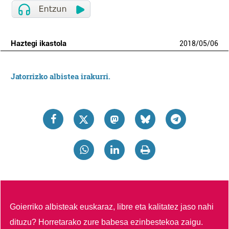
Haztegi ikastola
2018
/
05
/
06
Jatorrizko albistea irakurri.
Goierriko albisteak euskaraz, libre eta kalitatez jaso nahi
dituzu?
Horretarako zure babesa ezinbestekoa zaigu.