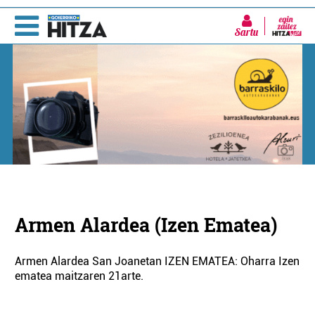
Sartu
Armen Alardea (Izen Ematea)
Armen Alardea San Joanetan IZEN EMATEA: Oharra Izen
ematea maitzaren 21arte.