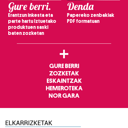
Gure berri.
Denda
Erantzun inkesta eta
Papereko zenbakiak
parte hartu Iztuetako
PDF formatuan
produktuen saski
baten zozketan
+
GURE BERRI
ZOZKETAK
ESKAINTZAK
HEMEROTEKA
NOR GARA
ELKARRIZKETAK