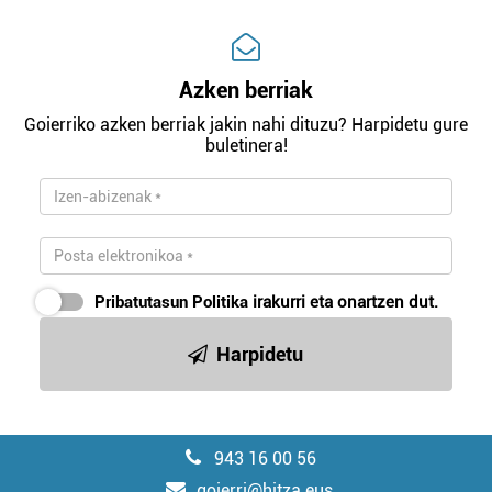
Azken berriak
Goierriko azken berriak jakin nahi dituzu? Harpidetu gure
buletinera!
Pribatutasun Politika
irakurri eta onartzen dut.
Harpidetu
943 16 00 56
goierri@hitza.eus