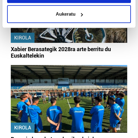
location which can be accurate to within several
meters
Aukeratu
Identify your device by actively scanning it for
specific characteristics (fingerprinting)
Find out more about how your personal data is processed
KIROLA
and set your preferences in the
details section
.
Xabier Berasategik 2028ra arte berritu du
Guk eta gure bazkideek zure datu pertsonalak
Euskaltelekin
prozesatzen ditugu, zure IP zenbakia, besteak beste,
teknologia erabiliz, cookieak adibidez, iragarki eta eduki
pertsonalizatuak eskaintzeko, iragarkiak eta edukia
neurtzeko, jendeari buruzko informazioa biltzeko eta
produktuak garatzeko. Zure datuak nork eta zertarako
erabiltzen dituen hauta dezakezu.
Bazkide batzuek ez dizute baimenik eskatzen, eta beren
interes komertzial legitimoetan babesten dira. Ikusi gure
bazkideen zerrenda, beren ustez zein helburutarako
KIROLA
duten interes legitimoa eta horren aurka nola egin