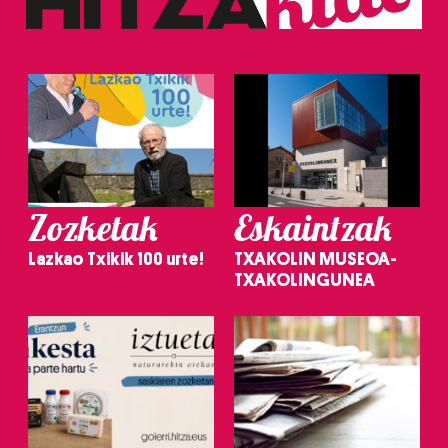
Zozketak
Eskaintzak
Lazkao Txikik 100 urte!
TXAKOLIN MUSEOA-
TXAKOLINGUNEA