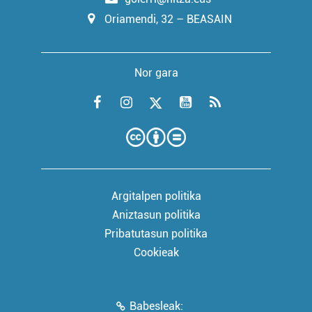
Oriamendi, 32 – BEASAIN
Nor gara
Argitalpen politika
Aniztasun politika
Pribatutasun politika
Cookieak
Babesleak: