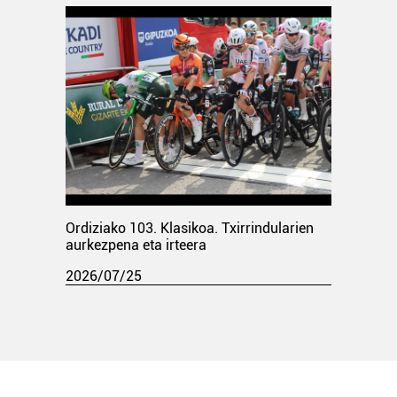
Ordiziako 103. Klasikoa. Txirrindularien
aurkezpena eta irteera
2026/07/25