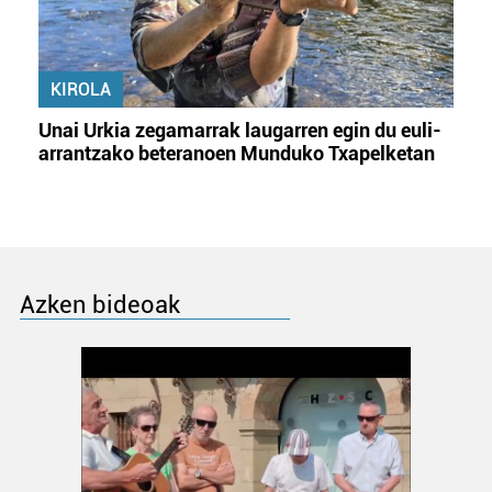
KIROLA
Unai Urkia zegamarrak laugarren egin du euli-
arrantzako beteranoen Munduko Txapelketan
Azken bideoak