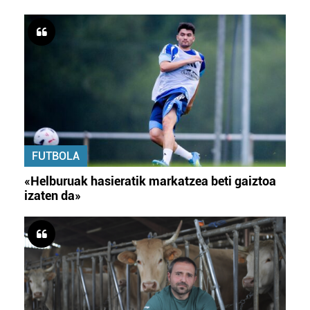
FUTBOLA
«Helburuak hasieratik markatzea beti gaiztoa
izaten da»