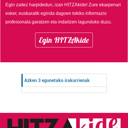
Egin zaitez harpidedun, izan HITZAkide!
Zure ekarpenari
esker, euskaratik eginda dagoen tokiko informazio
profesionala garatzen eta indartzen lagunduko duzu.
Egin HITZAkide
Azken 3 egunetako irakurrienak