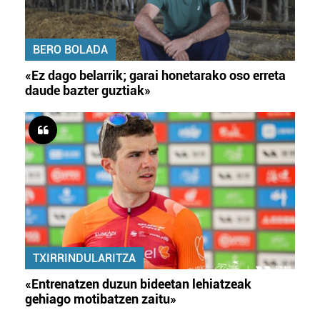
BERO BOLADA
«Ez dago belarrik; garai honetarako oso erreta
daude bazter guztiak»
TXIRRINDULARITZA
«Entrenatzen duzun bideetan lehiatzeak
gehiago motibatzen zaitu»