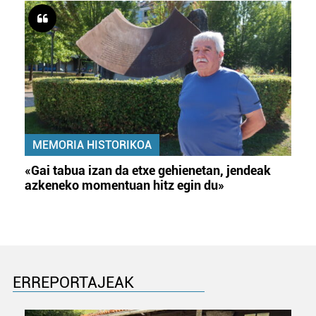
MEMORIA HISTORIKOA
«Gai tabua izan da etxe gehienetan, jendeak
azkeneko momentuan hitz egin du»
ERREPORTAJEAK