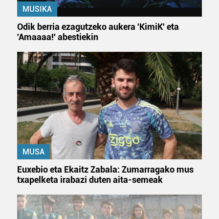
MUSIKA
Odik berria ezagutzeko aukera 'KimiK' eta
'Amaaaa!' abestiekin
MUSA
Euxebio eta Ekaitz Zabala: Zumarragako mus
txapelketa irabazi duten aita-semeak